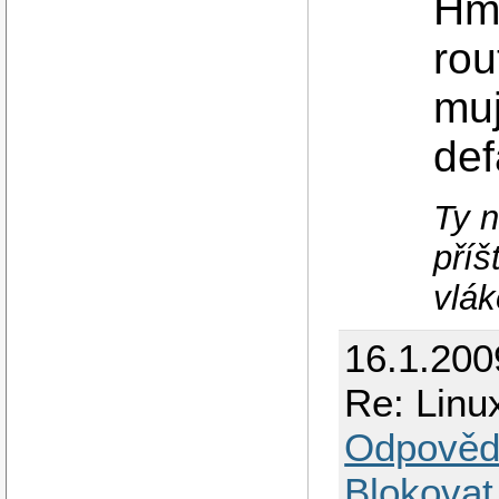
Hmm
rou
muj
def
Ty n
příš
vlák
16.1.200
Re: Linu
Odpověd
Blokovat