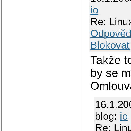
io
Re: Linu
Odpověd
Blokovat
Takže t
by se m
Omlouv
16.1.20
blog:
io
Re: Lin