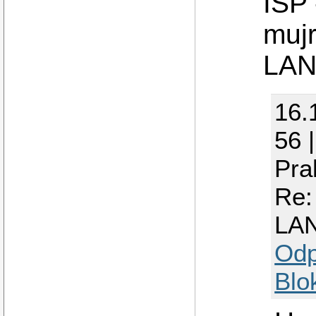
ISP 
mujr
LAN
16.
56 
Pra
Re:
LA
Odp
Blo