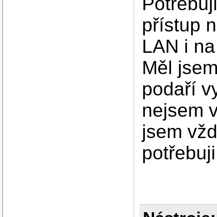
Potřebuj
přístup 
LAN i na 
Měl jsem
podaří vy
nejsem v
jsem vžd
potřebuj