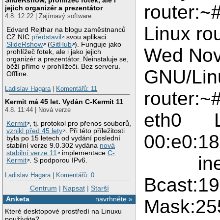
router:~
jejich organizér a prezentátor
4.8. 12:22 | Zajímavý software
Linux ro
Edvard Rejthar na blogu zaměstnanců
CZ.NIC
představil
svou aplikaci
SlideRshow
(
GitHub
). Funguje jako
Wed Nov
prohlížeč fotek, ale i jako jejich
organizér a prezentátor. Neinstaluje se,
běží přímo v prohlížeči. Bez serveru.
GNU/Lin
Offline.
Ladislav Hagara
|
Komentářů: 11
router:~#
Kermit má 45 let. Vydán C-Kermit 11
4.8. 11:44 | Nová verze
eth0 Li
Kermit
, tj. protokol pro přenos souborů,
vznikl před 45 lety
. Při této příležitosti
00:e0:18
byla po 15 letech od vydání poslední
stabilní verze 9.0.302 vydána
nová
stabilní verze 11
implementace
C-
inet a
Kermit
. S podporou IPv6.
Ladislav Hagara
|
Komentářů: 0
Bcast:1
Centrum
|
Napsat
|
Starší
Anketa
navrhněte »
Mask:25
Které desktopové prostředí na Linuxu
používáte?