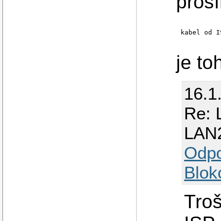
pros
          
kabel od I
          
je to
16.1
Re: 
LAN
Odp
Blok
Troš