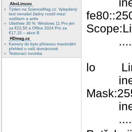
inet6
AbcLinuxu
Týden na ScienceMag.cz: Vylepšený
fe80::25
test nenašel žádný rozdíl mezi
vodíkem a antiv
Ušetřete 30 %: Windows 11 Pro jen
Scope:L
za €22,50 a Office 2024 Pro za
€17,15 – akce B
....
HDmag.cz
Kamery do bytu přinesou maximální
přehled o vaší domácnosti
Testovací novinka
lo Link
inet a
Mask:255
inet6 a
.....