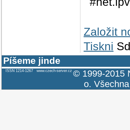
#net.ip
Založit 
Tiskni
Sd
Píšeme jinde
ISSN 1214-1267
www.czech-server.cz
© 1999-2015
o.
Všechna 