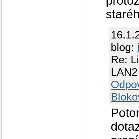
protož
staré
16.1.
blog:
Re: L
LAN2
Odpo
Bloko
Poto
dotaz