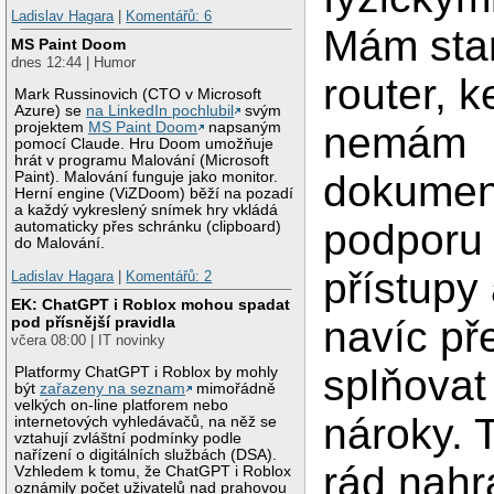
Ladislav Hagara
|
Komentářů: 6
Mám star
MS Paint Doom
dnes 12:44 | Humor
router, 
Mark Russinovich (CTO v Microsoft
Azure) se
na LinkedIn pochlubil
svým
nemám
projektem
MS Paint Doom
napsaným
pomocí Claude. Hru Doom umožňuje
hrát v programu Malování (Microsoft
dokumen
Paint). Malování funguje jako monitor.
Herní engine (ViZDoom) běží na pozadí
a každý vykreslený snímek hry vkládá
podporu 
automaticky přes schránku (clipboard)
do Malování.
přístupy 
Ladislav Hagara
|
Komentářů: 2
EK: ChatGPT i Roblox mohou spadat
navíc př
pod přísnější pravidla
včera 08:00 | IT novinky
splňovat
Platformy ChatGPT i Roblox by mohly
být
zařazeny na seznam
mimořádně
velkých on-line platforem nebo
nároky. 
internetových vyhledávačů, na něž se
vztahují zvláštní podmínky podle
nařízení o digitálních službách (DSA).
rád nahr
Vzhledem k tomu, že ChatGPT i Roblox
oznámily počet uživatelů nad prahovou