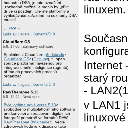
hodnotou DSA, je toto označení
linuxem.
„rozhodně možné“ a mohlo by „přijít
dříve či později“. On-line platformy a
vyhledávače zařazené na seznamy DSA
musejí
…
více »
Ladislav Hagara
|
Komentářů: 8
Současn
Cloudflare OS
5.8. 17:00 | Zajímavý software
konfigura
Společnost Cloudflare
představila
Cloudflare OS
(
GitHub
), tj. open
Internet
source platformu navrženou pro
integraci umělé inteligence (agentů)
přímo do pracovních procesů
starý ro
organizací.
Ladislav Hagara
|
Komentářů: 0
- LAN2(1
RawTherapee 5.13
5.8. 12:44 | Nová verze
v LAN1 j
Byla vydána nová verze 5.13
svobodného multiplatformního softwaru
pro konverzi a zpracování digitálních
linuxové
fotografií primárně ve formátů RAW
RawTherapee
(
Wikipedie
). Vedle
zdrojových kódů je k dispozici také