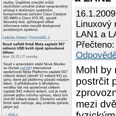
služby. Úspěšné zneužití může
útočníkům umožnit získat neoprávněný
16.1.200
přístup k dotčeným systémům,
kompromitovat zařízení Cisco Catalyst
SD-WAN a Cisco IOS XE, spustit
Linuxový 
libovolný kód, zpřístupnit citlivé
informace nebo narušit dostupnost
postižených systémů.
LAN1 a L
Ladislav Hagara
|
Komentářů: 1
Přečteno:
Soud nařídil firmě Meta zaplatit 567
milionů USD kvůli újmě způsobené
Odpovědě
dětem
dnes 15:33 | IT novinky
Soud v americkém státě Nové Mexiko
Mohl by
ve čtvrtek
nařídil
internetové
společnosti Meta Platforms zaplatit 567
milionů dolarů (téměř 12 miliard Kč) za
postrčit p
újmy, které její platformy působí mladým
lidem. S přihlédnutím k dřívějšímu
verdiktu tak má společnost celkem
zprovozn
zaplatit 942 milionů dolarů, což je malý
zlomek jejího ročního výnosu, který loni
činil 60 miliard dolarů. Čtvrteční verdikt
mezi dv
firmě také nařizuje, aby změnila způsob,
jakým její
fyzickým
…
více »