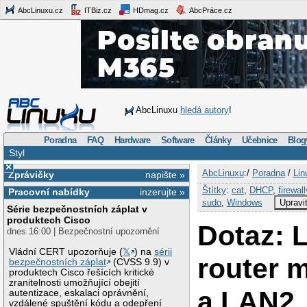
AbcLinuxu.cz
ITBiz.cz
HDmag.cz
AbcPráce.cz
AbcLinuxu
hledá autory
!
Poradna
FAQ
Hardware
Software
Články
Učebnice
Blog
Styl
×
AbcLinuxu
:/
Poradna
/
Lin
Zprávičky
napište »
Štítky
:
cat
,
DHCP
,
firewall
Pracovní nabídky
inzerujte »
sudo
,
Windows
Upravi
Série bezpečnostních záplat v
produktech Cisco
Dotaz: 
dnes 16:00 | Bezpečnostní upozornění
Vládní CERT upozorňuje (
𝕏
) na
sérii
router 
bezpečnostních záplat
(CVSS 9.9) v
produktech Cisco řešících kritické
zranitelnosti umožňující obejití
a LAN2
autentizace, eskalaci oprávnění,
vzdálené spuštění kódu a odepření