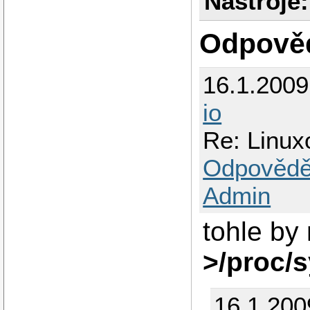
Nástroje:
Odpově
16.1.200
io
Re: Linux
Odpovědě
Admin
tohle by
>/proc/s
16.1.200