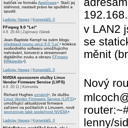
adresam
balíček ve formátu
AppImage
. Stačí jej
stáhnout, nastavit právo ke spuštění a
192.168.
spustit.
Ladislav Hagara
|
Komentářů: 0
v LAN2 j
FFmpeg 9.0 "Lei"
4.8. 20:44 | Zajímavý článek
se stati
Jean-Baptiste Kempf na svém blogu
představil novou verzi 9.0 "Lei"
kolekce
svobodného softwaru umožňujícího
měnit (b
nahrávání, konverzi a streamovaní
digitálního zvuku a obrazu
FFmpeg
(
Wikipedie
).
Ladislav Hagara
|
Komentářů: 0
NVIDIA sponzorem služby Linux
Nový rou
Vendor Firmware Service (LVFS)
4.8. 20:11 | Komunita
mlcoch@r
Richard Hughes
oznámil
, že službu
Linux Vendor Firmware Service (LVFS)
umožňující aktualizovat firmware
router:~
zařízení na počítačích s Linuxem, nově
sponzoruje také společnost NVIDIA
.
lenny/si
Ladislav Hagara
|
Komentářů: 0
SlideRshow, prohlížeč fotek, ale i