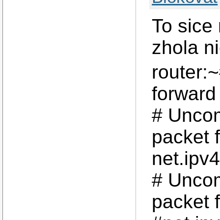
To sice
zhola ni
router:~
forward
# Uncom
packet 
net.ipv
# Uncom
packet 