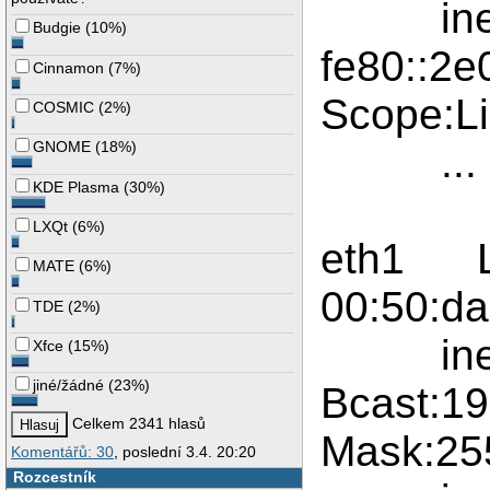
inet6
Budgie
(
10%
)
fe80::2e
Cinnamon
(
7%
)
Scope:L
COSMIC
(
2%
)
GNOME
(
18%
)
...
KDE Plasma
(
30%
)
LXQt
(
6%
)
eth1 Li
MATE
(
6%
)
00:50:da
TDE
(
2%
)
inet a
Xfce
(
15%
)
jiné/žádné
(
23%
)
Bcast:1
Celkem 2341 hlasů
Mask:25
Komentářů: 30
, poslední 3.4. 20:20
Rozcestník