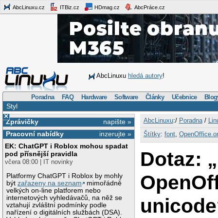
AbcLinuxu.cz
ITBiz.cz
HDmag.cz
AbcPráce.cz
AbcLinuxu
hledá autory
!
Poradna
FAQ
Hardware
Software
Články
Učebnice
Blog
Styl
×
AbcLinuxu
:/
Poradna
/
Lin
Zprávičky
napište »
Pracovní nabídky
inzerujte »
Štítky
:
font
,
OpenOffice.o
EK: ChatGPT i Roblox mohou spadat
Dotaz: 
pod přísnější pravidla
včera 08:00 | IT novinky
OpenOff
Platformy ChatGPT i Roblox by mohly
být
zařazeny na seznam
mimořádně
velkých on-line platforem nebo
internetových vyhledávačů, na něž se
unicode
vztahují zvláštní podmínky podle
nařízení o digitálních službách (DSA).