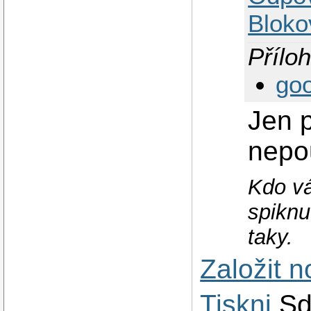
Bloko
Příloh
go
Jen p
nepo
Kdo vá
spiknu
taky.
Založit 
Tiskni
Sd