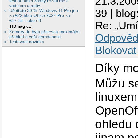
21.3.200
test nenašel žádný rozdíl mezi
vodíkem a antiv
39 | blog
Ušetřete 30 %: Windows 11 Pro jen
za €22,50 a Office 2024 Pro za
€17,15 – akce B
Re: „Umí
HDmag.cz
Kamery do bytu přinesou maximální
Odpověd
přehled o vaší domácnosti
Testovací novinka
Blokovat
Díky mo
Můžu se 
linuxem
OpenOff
ohledu 
jinam p