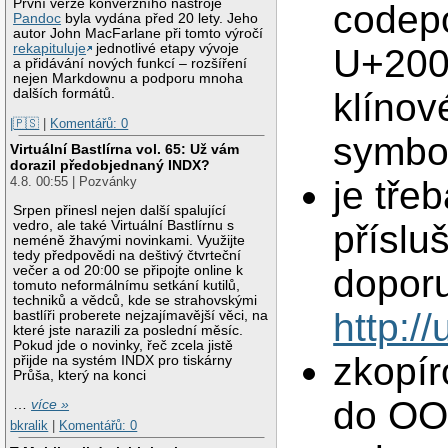
První verze konverzního nástroje
codep
Pandoc
byla vydána před 20 lety. Jeho
autor John MacFarlane při tomto výročí
rekapituluje
jednotlivé etapy vývoje
U+2000
a přidávání nových funkcí – rozšíření
nejen Markdownu a podporu mnoha
dalších formátů.
klínov
|🇵🇸
|
Komentářů: 0
symbol
Virtuální Bastlírna vol. 65: Už vám
dorazil předobjednaný INDX?
je tře
4.8. 00:55 | Pozvánky
Srpen přinesl nejen další spalující
vedro, ale také Virtuální Bastlírnu s
příslu
neméně žhavými novinkami. Využijte
tedy předpovědi na deštivý čtvrteční
doporu
večer a od 20:00 se připojte online k
tomuto neformálnímu setkání kutilů,
techniků a vědců, kde se strahovskými
http:/
bastlíři proberete nejzajímavější věci, na
které jste narazili za poslední měsíc.
Pokud jde o novinky, řeč zcela jistě
zkopír
přijde na systém INDX pro tiskárny
Průša, který na konci
do OOo
…
více »
bkralik
|
Komentářů: 0