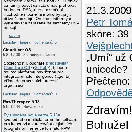
Vzhledem k tomu, že ChatGPT i Roblox
oznámily počet uživatelů nad prahovou
21.3.2009
hodnotou DSA, je toto označení
„rozhodně možné“ a mohlo by „přijít
Petr Tom
dříve či později“. On-line platformy a
vyhledávače zařazené na seznamy DSA
musejí
skóre: 39 
…
více »
Vejšplech
Ladislav Hagara
|
Komentářů: 6
Cloudflare OS
„Umí“ už 
5.8. 17:00 | Zajímavý software
Společnost Cloudflare
představila
unicode?
Cloudflare OS
(
GitHub
), tj. open
source platformu navrženou pro
integraci umělé inteligence (agentů)
Přečteno:
přímo do pracovních procesů
organizací.
Odpovědě
Ladislav Hagara
|
Komentářů: 0
RawTherapee 5.13
Zdravím
5.8. 12:44 | Nová verze
Byla vydána nová verze 5.13
svobodného multiplatformního softwaru
Bohužel
pro konverzi a zpracování digitálních
fotografií primárně ve formátů RAW