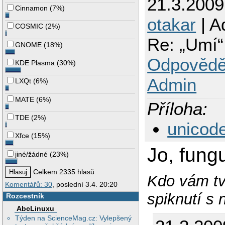
21.3.200
Cinnamon
(
7%
)
otakar
| A
COSMIC
(
2%
)
Re: „Umí“
GNOME
(
18%
)
Odpovědě
KDE Plasma
(
30%
)
Admin
LXQt
(
6%
)
MATE
(
6%
)
Příloha:
TDE
(
2%
)
unicod
Xfce
(
15%
)
Jo, fungu
jiné/žádné
(
23%
)
Celkem 2335 hlasů
Kdo vám tvr
Komentářů: 30
, poslední 3.4. 20:20
spiknutí s 
Rozcestník
AbcLinuxu
Týden na ScienceMag.cz: Vylepšený