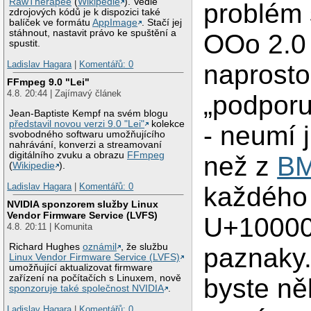
RawTherapee
(
Wikipedie
). Vedle
problém 
zdrojových kódů je k dispozici také
balíček ve formátu
AppImage
. Stačí jej
stáhnout, nastavit právo ke spuštění a
OOo 2.0
spustit.
Ladislav Hagara
|
Komentářů: 0
naprost
FFmpeg 9.0 "Lei"
4.8. 20:44 | Zajímavý článek
„podpor
Jean-Baptiste Kempf na svém blogu
představil novou verzi 9.0 "Lei"
kolekce
- neumí 
svobodného softwaru umožňujícího
nahrávání, konverzi a streamovaní
digitálního zvuku a obrazu
FFmpeg
než z
B
(
Wikipedie
).
Ladislav Hagara
|
Komentářů: 0
každého
NVIDIA sponzorem služby Linux
Vendor Firmware Service (LVFS)
U+10000
4.8. 20:11 | Komunita
Richard Hughes
oznámil
, že službu
paznaky
Linux Vendor Firmware Service (LVFS)
umožňující aktualizovat firmware
zařízení na počítačích s Linuxem, nově
byste ně
sponzoruje také společnost NVIDIA
.
Ladislav Hagara
|
Komentářů: 0