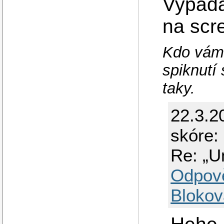
Vypadá
na scr
Kdo vám 
spiknutí
taky.
22.3.2
skóre: 
Re: „U
Odpov
Blokov