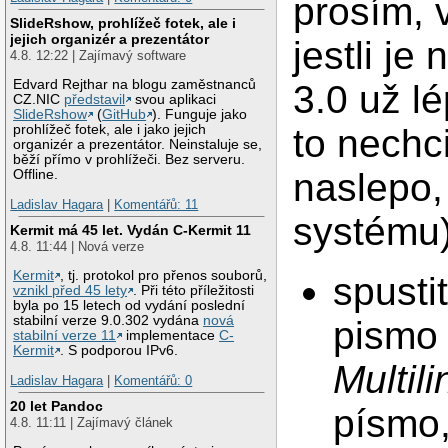
prosím, 
SlideRshow, prohlížeč fotek, ale i
jejich organizér a prezentátor
jestli j
4.8. 12:22 | Zajímavý software
Edvard Rejthar na blogu zaměstnanců
3.0 už lé
CZ.NIC
představil
svou aplikaci
SlideRshow
(
GitHub
). Funguje jako
prohlížeč fotek, ale i jako jejich
to nechci
organizér a prezentátor. Neinstaluje se,
běží přímo v prohlížeči. Bez serveru.
naslepo,
Offline.
Ladislav Hagara
|
Komentářů: 11
systému)
Kermit má 45 let. Vydán C-Kermit 11
4.8. 11:44 | Nová verze
Kermit
, tj. protokol pro přenos souborů,
spusti
vznikl před 45 lety
. Při této příležitosti
byla po 15 letech od vydání poslední
stabilní verze 9.0.302 vydána
nová
pismo
stabilní verze 11
implementace
C-
Kermit
. S podporou IPv6.
Multil
Ladislav Hagara
|
Komentářů: 0
20 let Pandoc
písmo,
4.8. 11:11 | Zajímavý článek