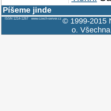
Píšeme jinde
ISSN 1214-1267
www.czech-server.cz
© 1999-2015
o.
Všechna 