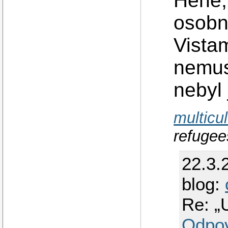
Hehe,
osobn
Vista
nemuse
nebyl 
multicul
refugee
22.3.
blog:
Re: „
Odpo