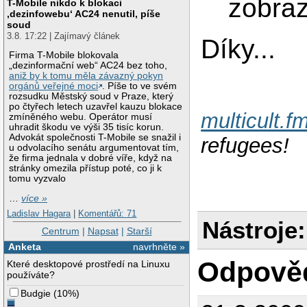
zobraz
T-Mobile nikdo k blokaci
‚dezinfowebu‘ AC24 nenutil, píše
soud
3.8. 17:22 | Zajímavý článek
Díky...
Firma T-Mobile blokovala
„dezinformační web“ AC24 bez toho,
aniž by k tomu měla závazný pokyn
orgánů veřejné moci
. Píše to ve svém
rozsudku Městský soud v Praze, který
po čtyřech letech uzavřel kauzu blokace
multicult.f
zmíněného webu. Operátor musí
uhradit škodu ve výši 35 tisíc korun.
Advokát společnosti T-Mobile se snažil i
refugees!
u odvolacího senátu argumentovat tím,
že firma jednala v dobré víře, když na
stránky omezila přístup poté, co ji k
tomu vyzvalo
…
více »
Ladislav Hagara
|
Komentářů: 71
Nástroje:
Centrum
|
Napsat
|
Starší
Anketa
navrhněte »
Odpově
Které desktopové prostředí na Linuxu
používáte?
Budgie
(
10%
)