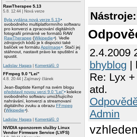
RawTherapee 5.13
5.8. 12:44 | Nová verze
Nástroje:
Byla vydána nová verze 5.13
svobodného multiplatformního softwaru
pro konverzi a zpracování digitálních
Odpově
fotografií primárně ve formátů RAW
RawTherapee
(
Wikipedie
). Vedle
zdrojových kódů je k dispozici také
balíček ve formátu
AppImage
. Stačí jej
2.4.2009 
stáhnout, nastavit právo ke spuštění a
spustit.
bhyblog
| 
Ladislav Hagara
|
Komentářů: 0
Re: Lyx +
FFmpeg 9.0 "Lei"
4.8. 20:44 | Zajímavý článek
atd.
Jean-Baptiste Kempf na svém blogu
představil novou verzi 9.0 "Lei"
kolekce
svobodného softwaru umožňujícího
Odpovědě
nahrávání, konverzi a streamovaní
digitálního zvuku a obrazu
FFmpeg
Admin
(
Wikipedie
).
Ladislav Hagara
|
Komentářů: 0
vzhledem
NVIDIA sponzorem služby Linux
Vendor Firmware Service (LVFS)