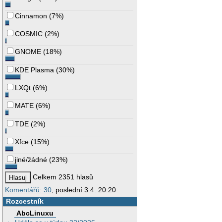
Cinnamon
(
7%
)
COSMIC
(
2%
)
GNOME
(
18%
)
KDE Plasma
(
30%
)
LXQt
(
6%
)
MATE
(
6%
)
TDE
(
2%
)
Xfce
(
15%
)
jiné/žádné
(
23%
)
Celkem 2351 hlasů
Komentářů: 30
, poslední 3.4. 20:20
Rozcestník
AbcLinuxu