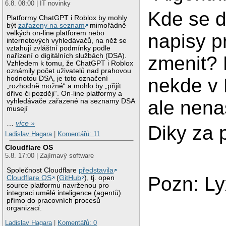
6.8. 08:00 | IT novinky
Kde se da
Platformy ChatGPT i Roblox by mohly
být
zařazeny na seznam
mimořádně
velkých on-line platforem nebo
napisy p
internetových vyhledávačů, na něž se
vztahují zvláštní podmínky podle
nařízení o digitálních službách (DSA).
zmenit?
Vzhledem k tomu, že ChatGPT i Roblox
oznámily počet uživatelů nad prahovou
nekde v 
hodnotou DSA, je toto označení
„rozhodně možné“ a mohlo by „přijít
dříve či později“. On-line platformy a
ale nena
vyhledávače zařazené na seznamy DSA
musejí
…
více »
Diky za
Ladislav Hagara
|
Komentářů: 11
Cloudflare OS
5.8. 17:00 | Zajímavý software
Společnost Cloudflare
představila
Pozn: Ly
Cloudflare OS
(
GitHub
), tj. open
source platformu navrženou pro
integraci umělé inteligence (agentů)
přímo do pracovních procesů
organizací.
Ladislav Hagara
|
Komentářů: 0