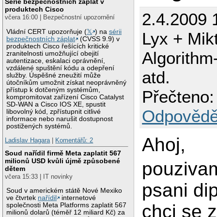
Série bezpečnostních záplat v
produktech Cisco
2.4.2009 1
včera 16:00 | Bezpečnostní upozornění
Vládní CERT upozorňuje (
𝕏
) na
sérii
Lyx + Mik
bezpečnostních záplat
(CVSS 9.9) v
produktech Cisco řešících kritické
Algorithm
zranitelnosti umožňující obejití
autentizace, eskalaci oprávnění,
vzdálené spuštění kódu a odepření
atd.
služby. Úspěšné zneužití může
útočníkům umožnit získat neoprávněný
přístup k dotčeným systémům,
Přečteno:
kompromitovat zařízení Cisco Catalyst
SD-WAN a Cisco IOS XE, spustit
Odpovědě
libovolný kód, zpřístupnit citlivé
informace nebo narušit dostupnost
postižených systémů.
Ahoj,
Ladislav Hagara
|
Komentářů: 2
Soud nařídil firmě Meta zaplatit 567
milionů USD kvůli újmě způsobené
pouzivam
dětem
včera 15:33 | IT novinky
psani di
Soud v americkém státě Nové Mexiko
ve čtvrtek
nařídil
internetové
chci se z
společnosti Meta Platforms zaplatit 567
milionů dolarů (téměř 12 miliard Kč) za