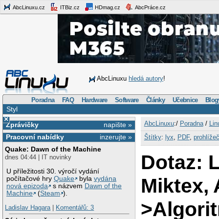
AbcLinuxu.cz
ITBiz.cz
HDmag.cz
AbcPráce.cz
AbcLinuxu
hledá autory
!
Poradna
FAQ
Hardware
Software
Články
Učebnice
Blog
Styl
×
AbcLinuxu
:/
Poradna
/
Lin
Zprávičky
napište »
Pracovní nabídky
inzerujte »
Štítky
:
lyx
,
PDF
,
prohlíže
Quake: Dawn of the Machine
Dotaz: 
dnes 04:44 | IT novinky
U příležitosti 30. výročí vydání
Miktex, 
počítačové hry
Quake
byla
vydána
nová epizoda
s názvem
Dawn of the
Machine
(
Steam
).
>Algori
Ladislav Hagara
|
Komentářů: 3