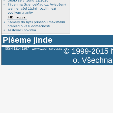
Událo se v týdnu 32/2026
Týden na ScienceMag.cz: Vylepšený
test nenašel žádný rozdíl mezi
vodíkem a antiv
HDmag.cz
Kamery do bytu přinesou maximální
přehled o vaší domácnosti
Testovací novinka
Píšeme jinde
ISSN 1214-1267
www.czech-server.cz
© 1999-2015
o.
Všechna 