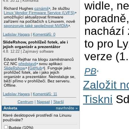
4.8. 20:11 | Komunita
widle, ne
Richard Hughes
oznámil
, že službu
Linux Vendor Firmware Service (LVFS)
poradně,
umožňující aktualizovat firmware
zařízení na počítačích s Linuxem, nově
sponzoruje také společnost NVIDIA
.
nachází
Ladislav Hagara
|
Komentářů: 0
to pro L
SlideRshow, prohlížeč fotek, ale i
jejich organizér a prezentátor
4.8. 12:22 | Zajímavý software
verze (1.
Edvard Rejthar na blogu zaměstnanců
CZ.NIC
představil
svou aplikaci
SlideRshow
(
GitHub
). Funguje jako
PB
prohlížeč fotek, ale i jako jejich
organizér a prezentátor. Neinstaluje se,
Založit 
běží přímo v prohlížeči. Bez serveru.
Offline.
Ladislav Hagara
|
Komentářů: 11
Tiskni
Sd
Centrum
|
Napsat
|
Starší
Anketa
navrhněte »
Které desktopové prostředí na Linuxu
používáte?
Budgie
(
10%
)