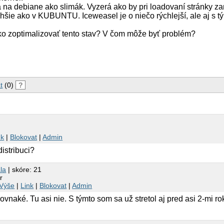
na debiane ako slimák. Vyzerá ako by pri loadovaní stránky za
lhšie ako v KUBUNTU. Iceweasel je o niečo rýchlejší, ale aj s tý
o zoptimalizovať tento stav? V čom môže byť problém?
t
(0)
?
nk
|
Blokovat
|
Admin
istribuci?
la
| skóre: 21
r
Výše
|
Link
|
Blokovat
|
Admin
ovnaké. Tu asi nie. S týmto som sa už stretol aj pred asi 2-mi ro