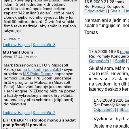
újmy, které její platformy působí mladým
16.5.2009 21:28 tomk
lidem. S přihlédnutím k dřívějšímu
Re: Pomalý Konqueror
verdiktu tak má společnost celkem
Odpovědět
| |
Sbalit
|
Li
zaplatit 942 milionů dolarů, což je malý
zlomek jejího ročního výnosu, který loni
Nemam ani s jednim 
činil 60 miliard dolarů. Čtvrteční verdikt
spatne fungujicim, n
firmě také nařizuje, aby změnila způsob,
jakým její
Tomas
…
více »
Ladislav Hagara
|
Komentářů: 8
17.5.2009 16:56
pupa
MS Paint Doom
Re: Pomalý Konquero
včera 12:44 | Humor
Odpovědět
| |
Sbalit
|
Mark Russinovich (CTO v Microsoft
Skúšal som. Mám ho
Azure) se
na LinkedIn pochlubil
svým
asi to isté. Hovorím
projektem
MS Paint Doom
napsaným
pomocí Claude. Hru Doom umožňuje
iceweasel. Zastane
hrát v programu Malování (Microsoft
na svedomí len dlh
Paint). Malování funguje jako monitor.
latency desktop ker
Herní engine (ViZDoom) běží na pozadí
a každý vykreslený snímek hry vkládá
automaticky přes schránku (clipboard)
17.5.2009 19:20 t
do Malování.
Re: Pomalý Konque
Odpovědět
| |
Sbali
Ladislav Hagara
|
Komentářů: 2
Vyzkousel bych z
EK: ChatGPT i Roblox mohou spadat
pod přísnější pravidla
Jeste me napadlo,