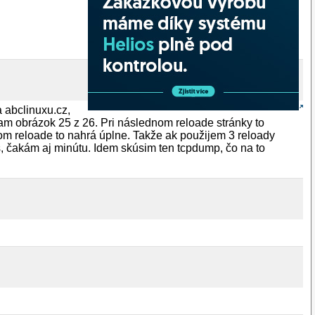
a abclinuxu.cz,
am obrázok 25 z 26. Pri následnom reloade stránky to
ťom reloade to nahrá úplne. Takže ak použijem 3 reloady
 čakám aj minútu. Idem skúsim ten tcpdump, čo na to