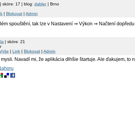
| skóre: 17 | blog:
dabler
| Brno
nk
|
Blokovat
|
Admin
oblém spouštění, tak lze v Nastavení ⇒ Výkon ⇒ Načtení dopředu
la
| skóre: 21
r
Výše
|
Link
|
Blokovat
|
Admin
mysli. Navadí mi, že aplikácia dlhšie štartuje. Ale ďakujem, to 
Nahoru