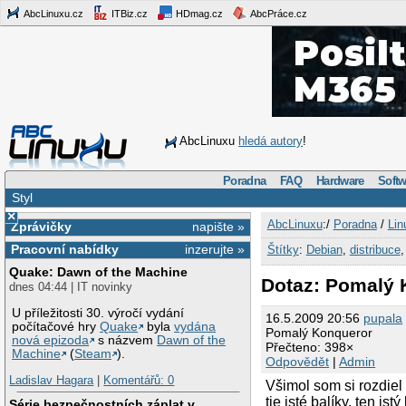
AbcLinuxu.cz
ITBiz.cz
HDmag.cz
AbcPráce.cz
AbcLinuxu
hledá autory
!
Poradna
FAQ
Hardware
Softw
Styl
×
AbcLinuxu
:/
Poradna
/
Lin
Zprávičky
napište »
Pracovní nabídky
inzerujte »
Štítky
:
Debian
,
distribuce
Quake: Dawn of the Machine
Dotaz: Pomalý 
dnes 04:44 | IT novinky
U příležitosti 30. výročí vydání
16.5.2009 20:56
pupala
počítačové hry
Quake
byla
vydána
Pomalý Konqueror
nová epizoda
s názvem
Dawn of the
Přečteno: 398×
Machine
(
Steam
).
Odpovědět
|
Admin
Ladislav Hagara
|
Komentářů: 0
Všimol som si rozdiel
tie isté balíky, ten istý
Série bezpečnostních záplat v