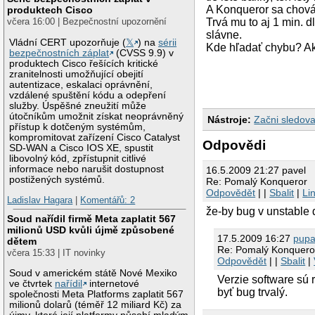
A Konqueror sa chová 
produktech Cisco
včera 16:00 | Bezpečnostní upozornění
Trvá mu to aj 1 min. d
slávne.
Vládní CERT upozorňuje (
𝕏
) na
sérii
Kde hľadať chybu? Ak
bezpečnostních záplat
(CVSS 9.9) v
produktech Cisco řešících kritické
zranitelnosti umožňující obejití
autentizace, eskalaci oprávnění,
vzdálené spuštění kódu a odepření
služby. Úspěšné zneužití může
útočníkům umožnit získat neoprávněný
Nástroje:
Začni sledova
přístup k dotčeným systémům,
kompromitovat zařízení Cisco Catalyst
Odpovědi
SD-WAN a Cisco IOS XE, spustit
libovolný kód, zpřístupnit citlivé
informace nebo narušit dostupnost
16.5.2009 21:27 pavel
postižených systémů.
Re: Pomalý Konqueror
Odpovědět
| |
Sbalit
|
Li
Ladislav Hagara
|
Komentářů: 2
že-by bug v unstable d
Soud nařídil firmě Meta zaplatit 567
milionů USD kvůli újmě způsobené
17.5.2009 16:27
pupa
dětem
Re: Pomalý Konquero
včera 15:33 | IT novinky
Odpovědět
| |
Sbalit
|
Soud v americkém státě Nové Mexiko
Verzie software sú r
ve čtvrtek
nařídil
internetové
byť bug trvalý.
společnosti Meta Platforms zaplatit 567
milionů dolarů (téměř 12 miliard Kč) za