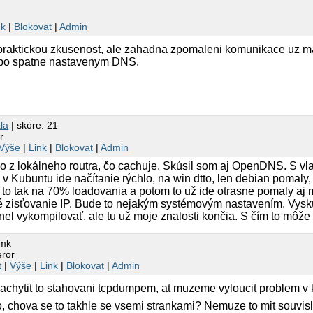
nk
|
Blokovat
|
Admin
praktickou zkusenost, ale zahadna zpomaleni komunikace uz 
ebo spatne nastavenym DNS.
la
| skóre: 21
r
Výše
|
Link
|
Blokovat
|
Admin
 z lokálneho routra, čo cachuje. Skúsil som aj OpenDNS. S vl
, v Kubuntu ide načítanie rýchlo, na win dtto, len debian pomaly,
 to tak na 70% loadovania a potom to už ide otrasne pomaly aj
é zisťovanie IP. Bude to nejakým systémovým nastavením. Vys
nel vykompilovať, ale tu už moje znalosti končia. S čím to môže
omk
ror
t
|
Výše
|
Link
|
Blokovat
|
Admin
achytit to stahovani tcpdumpem, at muzeme vyloucit problem v
 chova se to takhle se vsemi strankami? Nemuze to mit souvislo