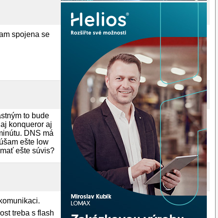
mam spojena se
astným to bude
 aj konqueror aj
 minútu. DNS má
kúšam ešte low
 mať ešte súvis?
 komunikaci.
st treba s flash