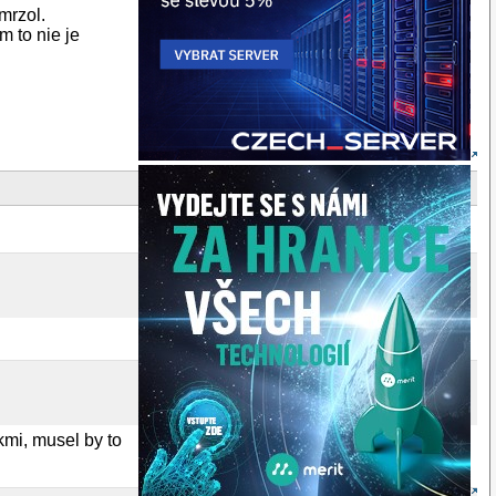
mrzol.
m to nie je
kmi, musel by to