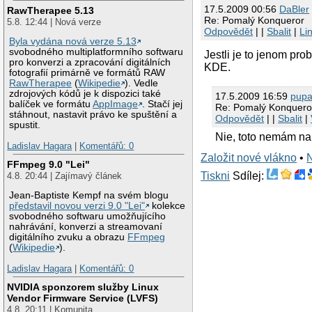
17.5.2009 00:56
DaBler
RawTherapee 5.13
Re: Pomalý Konqueror
5.8. 12:44 | Nová verze
Odpovědět
| |
Sbalit
|
Li
Byla vydána nová verze 5.13
svobodného multiplatformního softwaru
Jestli je to jenom pr
pro konverzi a zpracování digitálních
KDE.
fotografií primárně ve formátů RAW
RawTherapee
(
Wikipedie
). Vedle
zdrojových kódů je k dispozici také
17.5.2009 16:59
pupa
balíček ve formátu
AppImage
. Stačí jej
Re: Pomalý Konquero
stáhnout, nastavit právo ke spuštění a
Odpovědět
| |
Sbalit
|
spustit.
Nie, toto nemám na 
Ladislav Hagara
|
Komentářů: 0
Založit nové vlákno
•
FFmpeg 9.0 "Lei"
Tiskni
Sdílej:
4.8. 20:44 | Zajímavý článek
Jean-Baptiste Kempf na svém blogu
představil novou verzi 9.0 "Lei"
kolekce
svobodného softwaru umožňujícího
nahrávání, konverzi a streamovaní
digitálního zvuku a obrazu
FFmpeg
(
Wikipedie
).
Ladislav Hagara
|
Komentářů: 0
NVIDIA sponzorem služby Linux
Vendor Firmware Service (LVFS)
4.8. 20:11 | Komunita