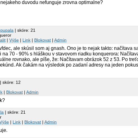
z nejakeho duvodu nefunguje zrovna optimalne?
1
pupala
| skóre: 21
queror
alit
|
Výše
|
Link
|
Blokovat
|
Admin
dec, ale skúsil som aj gnash. Ono je to nejak takto: načítava s
si na 70 - 90% s hláškou v stavovom riadku konquerora: Načítav
uálne rovnako, ale píše, že: Načítavam obrázok 52 z 53. Po tre
ekúnd. Ak čakám na výsledok po zadaní adresy na jeden pokus,
| skóre: 12
nk
|
Blokovat
|
Admin
k?
la
| skóre: 21
r
Výše
|
Link
|
Blokovat
|
Admin
uje.