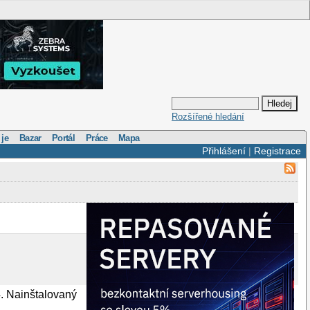
Rozšířené hledání
 je
Bazar
Portál
Práce
Mapa
Přihlášení
|
Registrace
4. Nainštalovaný