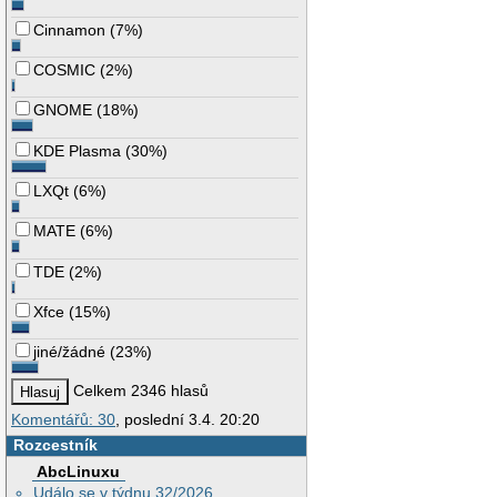
Cinnamon
(
7%
)
COSMIC
(
2%
)
GNOME
(
18%
)
KDE Plasma
(
30%
)
LXQt
(
6%
)
MATE
(
6%
)
TDE
(
2%
)
Xfce
(
15%
)
jiné/žádné
(
23%
)
Celkem 2346 hlasů
Komentářů: 30
, poslední 3.4. 20:20
Rozcestník
AbcLinuxu
Událo se v týdnu 32/2026