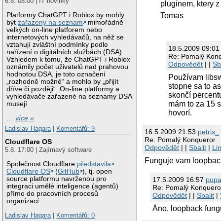
6.8. 08:00 | IT novinky
pluginem, ktery 
Tomas
Platformy ChatGPT i Roblox by mohly
být
zařazeny na seznam
mimořádně
velkých on-line platforem nebo
internetových vyhledávačů, na něž se
vztahují zvláštní podmínky podle
18.5.2009 09:0
nařízení o digitálních službách (DSA).
Re: Pomalý Kon
Vzhledem k tomu, že ChatGPT i Roblox
Odpovědět
| |
Sb
oznámily počet uživatelů nad prahovou
hodnotou DSA, je toto označení
Používam libswf
„rozhodně možné“ a mohlo by „přijít
stopne sa to a
dříve či později“. On-line platformy a
skončí percent
vyhledávače zařazené na seznamy DSA
mám to za 15 s
musejí
hovorí.
…
více »
Ladislav Hagara
|
Komentářů: 9
16.5.2009 21:53
petris_
Re: Pomalý Konqueror
Cloudflare OS
Odpovědět
| |
Sbalit
|
Li
5.8. 17:00 | Zajímavý software
Funguje vam loopbac
Společnost Cloudflare
představila
Cloudflare OS
(
GitHub
), tj. open
source platformu navrženou pro
17.5.2009 16:57
pupa
integraci umělé inteligence (agentů)
Re: Pomalý Konquero
přímo do pracovních procesů
Odpovědět
| |
Sbalit
|
organizací.
Áno, loopback fung
Ladislav Hagara
|
Komentářů: 0