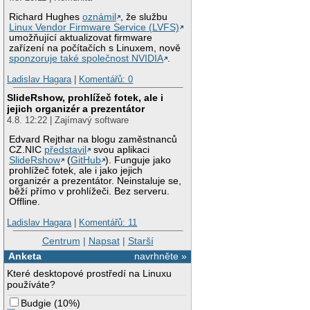
Richard Hughes
oznámil
, že službu
Linux Vendor Firmware Service (LVFS)
umožňující aktualizovat firmware
zařízení na počítačích s Linuxem, nově
sponzoruje také společnost NVIDIA
.
Ladislav Hagara
|
Komentářů: 0
SlideRshow, prohlížeč fotek, ale i
jejich organizér a prezentátor
4.8. 12:22 | Zajímavý software
Edvard Rejthar na blogu zaměstnanců
CZ.NIC
představil
svou aplikaci
SlideRshow
(
GitHub
). Funguje jako
prohlížeč fotek, ale i jako jejich
organizér a prezentátor. Neinstaluje se,
běží přímo v prohlížeči. Bez serveru.
Offline.
Ladislav Hagara
|
Komentářů: 11
Centrum
|
Napsat
|
Starší
Anketa
navrhněte »
Které desktopové prostředí na Linuxu
používáte?
Budgie
(
10%
)