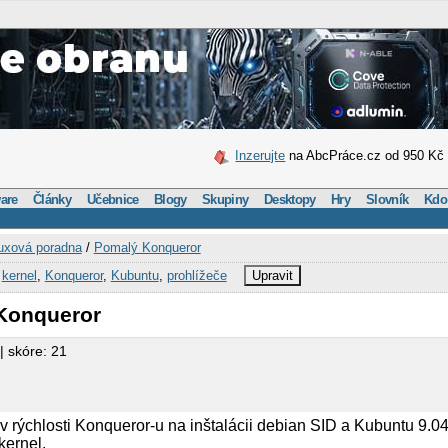
Inzerujte
na AbcPráce.cz od 950 Kč
are
Články
Učebnice
Blogy
Skupiny
Desktopy
Hry
Slovník
Kdo
uxová poradna
/
Pomalý Konqueror
,
kernel
,
Konqueror
,
Kubuntu
,
prohlížeče
Upravit
Konqueror
| skóre: 21
 v rýchlosti Konqueror-u na inštalácii debian SID a Kubuntu 9.0
 kernel.