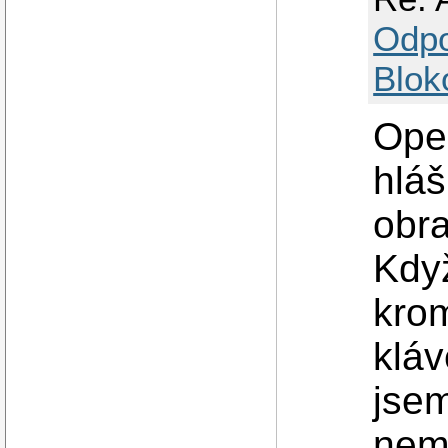
Odp
Blok
Open
hláš
obr
Když
krom
kláv
jsem
nemá