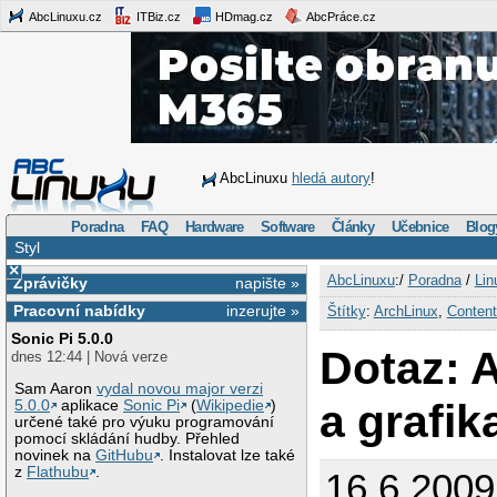
AbcLinuxu.cz
ITBiz.cz
HDmag.cz
AbcPráce.cz
AbcLinuxu
hledá autory
!
Poradna
FAQ
Hardware
Software
Články
Učebnice
Blog
Styl
×
AbcLinuxu
:/
Poradna
/
Lin
Zprávičky
napište »
Pracovní nabídky
inzerujte »
Štítky
:
ArchLinux
,
Conten
Sonic Pi 5.0.0
Dotaz: 
dnes 12:44 | Nová verze
Sam Aaron
vydal novou major verzi
a grafika
5.0.0
aplikace
Sonic Pi
(
Wikipedie
)
určené také pro výuku programování
pomocí skládání hudby. Přehled
novinek na
GitHubu
. Instalovat lze také
z
Flathubu
.
16.6.2009