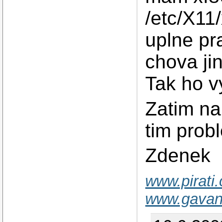
/etc/X11/
uplne pr
chova ji
Tak ho v
Zatim na 
tim pro
Zdenek
www.pirati.
www.gavan