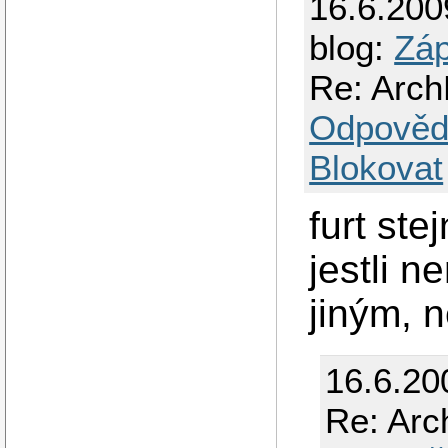
16.6.200
blog:
Záp
Re: ArchL
Odpověd
Blokovat
furt ste
jestli 
jiným, n
16.6.20
Re: Arch