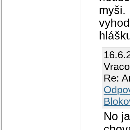
myši.
vyhod
hlášk
16.6.
Vraco
Re: Ar
Odpo
Bloko
No ja
chova