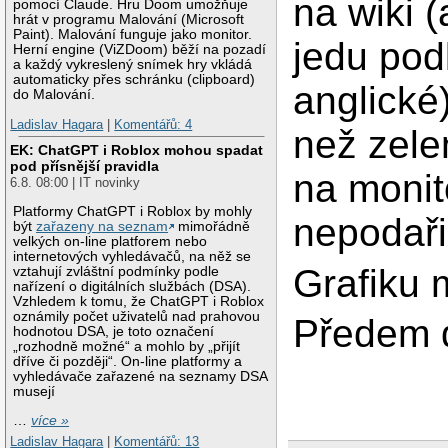
na wiki 
pomocí Claude. Hru Doom umožňuje
hrát v programu Malování (Microsoft
Paint). Malování funguje jako monitor.
jedu pod
Herní engine (ViZDoom) běží na pozadí
a každý vykreslený snímek hry vkládá
automaticky přes schránku (clipboard)
anglické)
do Malování.
Ladislav Hagara
|
Komentářů: 4
než zele
EK: ChatGPT i Roblox mohou spadat
pod přísnější pravidla
na monit
6.8. 08:00 | IT novinky
Platformy ChatGPT i Roblox by mohly
nepodaři
být
zařazeny na seznam
mimořádně
velkých on-line platforem nebo
internetových vyhledávačů, na něž se
Grafiku 
vztahují zvláštní podmínky podle
nařízení o digitálních službách (DSA).
Vzhledem k tomu, že ChatGPT i Roblox
oznámily počet uživatelů nad prahovou
Předem d
hodnotou DSA, je toto označení
„rozhodně možné“ a mohlo by „přijít
dříve či později“. On-line platformy a
vyhledávače zařazené na seznamy DSA
musejí
…
více »
Ladislav Hagara
|
Komentářů: 13