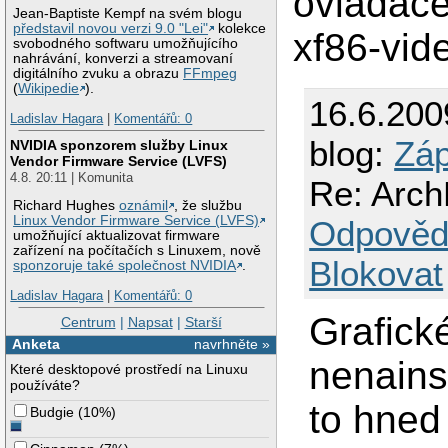
ovladace
Jean-Baptiste Kempf na svém blogu
představil novou verzi 9.0 "Lei"
kolekce
xf86-vide
svobodného softwaru umožňujícího
nahrávání, konverzi a streamovaní
digitálního zvuku a obrazu
FFmpeg
(
Wikipedie
).
16.6.200
Ladislav Hagara
|
Komentářů: 0
blog:
Záp
NVIDIA sponzorem služby Linux
Vendor Firmware Service (LVFS)
4.8. 20:11 | Komunita
Re: ArchL
Richard Hughes
oznámil
, že službu
Linux Vendor Firmware Service (LVFS)
Odpověd
umožňující aktualizovat firmware
zařízení na počítačích s Linuxem, nově
Blokovat
sponzoruje také společnost NVIDIA
.
Ladislav Hagara
|
Komentářů: 0
Grafické
Centrum
|
Napsat
|
Starší
Anketa
navrhněte »
nenains
Které desktopové prostředí na Linuxu
používáte?
to hned
Budgie
(
10%
)