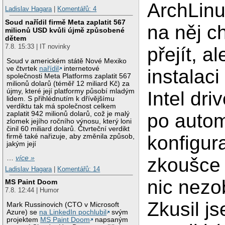
ArchLinu
Ladislav Hagara
|
Komentářů: 4
Soud nařídil firmě Meta zaplatit 567
na něj c
milionů USD kvůli újmě způsobené
dětem
7.8. 15:33 | IT novinky
přejít, a
Soud v americkém státě Nové Mexiko
ve čtvrtek
nařídil
internetové
instalac
společnosti Meta Platforms zaplatit 567
milionů dolarů (téměř 12 miliard Kč) za
újmy, které její platformy působí mladým
Intel dri
lidem. S přihlédnutím k dřívějšímu
verdiktu tak má společnost celkem
zaplatit 942 milionů dolarů, což je malý
po autom
zlomek jejího ročního výnosu, který loni
činil 60 miliard dolarů. Čtvrteční verdikt
konfigura
firmě také nařizuje, aby změnila způsob,
jakým její
zkoušce 
…
více »
Ladislav Hagara
|
Komentářů: 14
nic nezo
MS Paint Doom
7.8. 12:44 | Humor
Zkusil j
Mark Russinovich (CTO v Microsoft
Azure) se
na LinkedIn pochlubil
svým
projektem
MS Paint Doom
napsaným