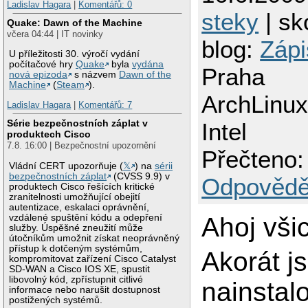
Ladislav Hagara
|
Komentářů: 0
steky
| sk
Quake: Dawn of the Machine
včera 04:44 | IT novinky
blog:
Zápi
U příležitosti 30. výročí vydání
počítačové hry
Quake
byla
vydána
Praha
nová epizoda
s názvem
Dawn of the
Machine
(
Steam
).
ArchLinux
Ladislav Hagara
|
Komentářů: 7
Série bezpečnostních záplat v
Intel
produktech Cisco
7.8. 16:00 | Bezpečnostní upozornění
Přečteno:
Vládní CERT upozorňuje (
𝕏
) na
sérii
bezpečnostních záplat
(CVSS 9.9) v
Odpovědě
produktech Cisco řešících kritické
zranitelnosti umožňující obejití
autentizace, eskalaci oprávnění,
vzdálené spuštění kódu a odepření
Ahoj všic
služby. Úspěšné zneužití může
útočníkům umožnit získat neoprávněný
přístup k dotčeným systémům,
Akorát j
kompromitovat zařízení Cisco Catalyst
SD-WAN a Cisco IOS XE, spustit
libovolný kód, zpřístupnit citlivé
nainstal
informace nebo narušit dostupnost
postižených systémů.