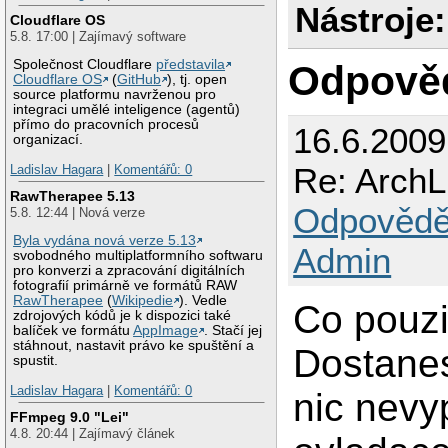
Nástroje:
Cloudflare OS
5.8. 17:00 | Zajímavý software
Společnost Cloudflare
představila
Odpově
Cloudflare OS
(
GitHub
), tj. open
source platformu navrženou pro
integraci umělé inteligence (agentů)
přímo do pracovních procesů
16.6.200
organizací.
Re: ArchLi
Ladislav Hagara
|
Komentářů: 0
RawTherapee 5.13
Odpovědě
5.8. 12:44 | Nová verze
Byla vydána nová verze 5.13
Admin
svobodného multiplatformního softwaru
pro konverzi a zpracování digitálních
fotografií primárně ve formátů RAW
RawTherapee
(
Wikipedie
). Vedle
Co pouzi
zdrojových kódů je k dispozici také
balíček ve formátu
AppImage
. Stačí jej
stáhnout, nastavit právo ke spuštění a
Dostanes
spustit.
Ladislav Hagara
|
Komentářů: 0
nic nevy
FFmpeg 9.0 "Lei"
4.8. 20:44 | Zajímavý článek