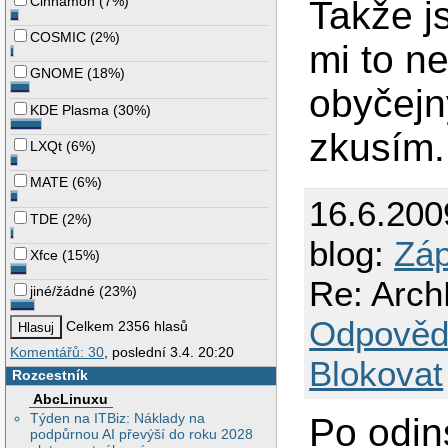
Cinnamon
(
7%
)
Takže j
COSMIC
(
2%
)
mi to n
GNOME
(
18%
)
obyčejn
KDE Plasma
(
30%
)
zkusím.
LXQt
(
6%
)
MATE
(
6%
)
16.6.200
TDE
(
2%
)
blog:
Záp
Xfce
(
15%
)
Re: ArchL
jiné/žádné
(
23%
)
Odpověd
Celkem 2356 hlasů
Komentářů: 30
, poslední 3.4. 20:20
Blokovat
Rozcestník
AbcLinuxu
Týden na ITBiz: Náklady na
Po odins
podpůrnou AI převýší do roku 2028