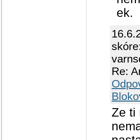
ek.
16.6.
skóre
varns
Re: Ar
Odpo
Bloko
Ze ti
nema
nast