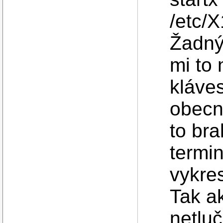
/etc/X
Žadný
mi to 
kláve
obecn
to bra
termi
vykre
Tak ak
netlu