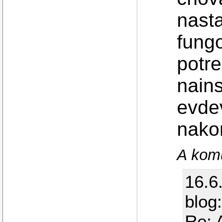
nasta
fungo
potr
nains
evdev
nakon
A kom
16.6
blog
Re: 