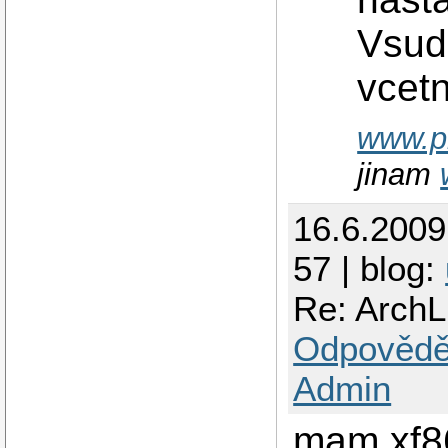
Vsud
vcetn
www.pi
jinam
16.6.200
57 | blog:
Re: ArchLi
Odpovědě
Admin
mam xf86