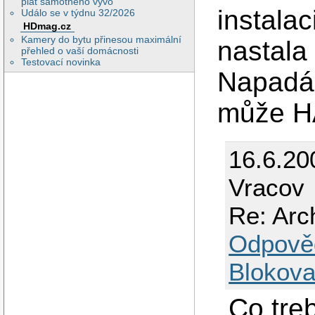
plat samotného vývo
instalac
Událo se v týdnu 32/2026
HDmag.cz
Kamery do bytu přinesou maximální
nastala
přehled o vaší domácnosti
Testovací novinka
Napadá 
může H
16.6.20
Vracov
Re: Arch
Odpově
Blokova
Co tre