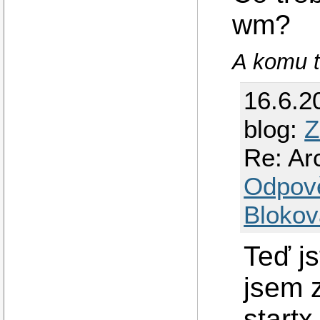
wm?
A komu 
16.6.2
blog:
Z
Re: Arc
Odpov
Blokov
Teď js
jsem z
startx