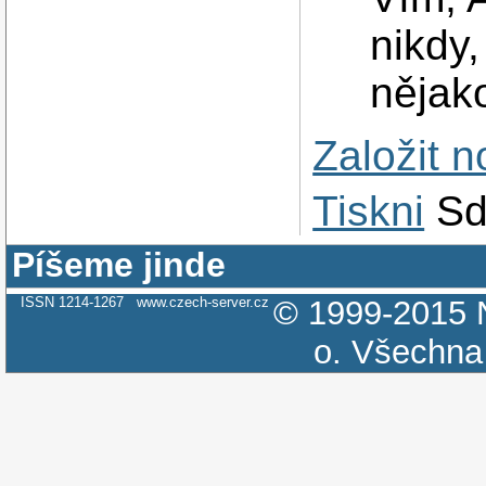
nikdy,
nějako
Založit 
Tiskni
Sd
Píšeme jinde
ISSN 1214-1267
www.czech-server.cz
© 1999-2015
o.
Všechna 