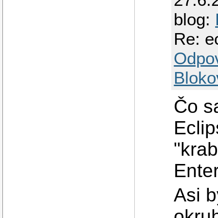
blog:
Re: e
Odpo
Bloko
Čo sa
Eclip
"krab
Enter
Asi 
okru