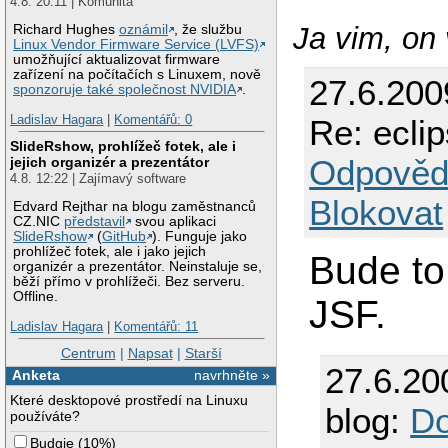
4.8. 20:11 | Komunita
Ja vim, on 
Richard Hughes
oznámil
, že službu
Linux Vendor Firmware Service (LVFS)
umožňující aktualizovat firmware
zařízení na počítačích s Linuxem, nově
27.6.200
sponzoruje také společnost NVIDIA
.
Ladislav Hagara
|
Komentářů: 0
Re: ecli
SlideRshow, prohlížeč fotek, ale i
Odpověd
jejich organizér a prezentátor
4.8. 12:22 | Zajímavý software
Blokovat
Edvard Rejthar na blogu zaměstnanců
CZ.NIC
představil
svou aplikaci
SlideRshow
(
GitHub
). Funguje jako
prohlížeč fotek, ale i jako jejich
Bude to
organizér a prezentátor. Neinstaluje se,
běží přímo v prohlížeči. Bez serveru.
Offline.
JSF.
Ladislav Hagara
|
Komentářů: 11
Centrum
|
Napsat
|
Starší
27.6.20
Anketa
navrhněte »
Které desktopové prostředí na Linuxu
blog:
Do
používáte?
Budgie
(
10%
)