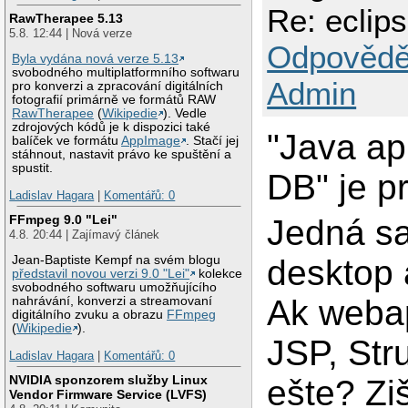
Re: eclip
RawTherapee 5.13
5.8. 12:44 | Nová verze
Odpovědě
Byla vydána nová verze 5.13
svobodného multiplatformního softwaru
Admin
pro konverzi a zpracování digitálních
fotografií primárně ve formátů RAW
RawTherapee
(
Wikipedie
). Vedle
zdrojových kódů je k dispozici také
"Java ap
balíček ve formátu
AppImage
. Stačí jej
stáhnout, nastavit právo ke spuštění a
spustit.
DB" je pr
Ladislav Hagara
|
Komentářů: 0
FFmpeg 9.0 "Lei"
Jedná sa
4.8. 20:44 | Zajímavý článek
desktop 
Jean-Baptiste Kempf na svém blogu
představil novou verzi 9.0 "Lei"
kolekce
svobodného softwaru umožňujícího
Ak webap
nahrávání, konverzi a streamovaní
digitálního zvuku a obrazu
FFmpeg
(
Wikipedie
).
JSP, Stru
Ladislav Hagara
|
Komentářů: 0
NVIDIA sponzorem služby Linux
ešte? Ziš
Vendor Firmware Service (LVFS)