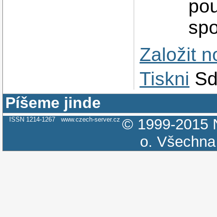
pou
spo
Založit 
Tiskni
Sd
Píšeme jinde
ISSN 1214-1267
www.czech-server.cz
© 1999-2015
o.
Všechna 