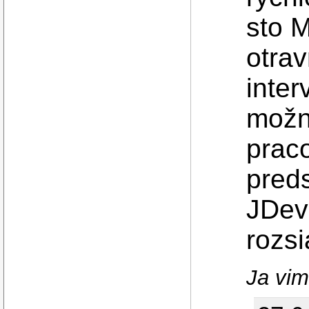
sto 
otrav
inter
možn
praco
preds
JDeve
rozsi
Ja vim