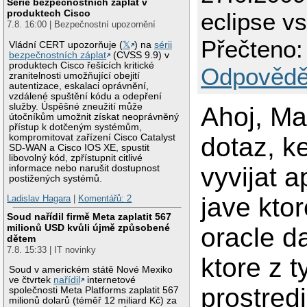
Série bezpečnostních záplat v
produktech Cisco
eclipse vs
7.8. 16:00 | Bezpečnostní upozornění
Přečteno:
Vládní CERT upozorňuje (
𝕏
) na
sérii
bezpečnostních záplat
(CVSS 9.9) v
produktech Cisco řešících kritické
Odpovědě
zranitelnosti umožňující obejití
autentizace, eskalaci oprávnění,
vzdálené spuštění kódu a odepření
služby. Úspěšné zneužití může
Ahoj, M
útočníkům umožnit získat neoprávněný
přístup k dotčeným systémům,
kompromitovat zařízení Cisco Catalyst
dotaz, 
SD-WAN a Cisco IOS XE, spustit
libovolný kód, zpřístupnit citlivé
vyvijat a
informace nebo narušit dostupnost
postižených systémů.
jave kto
Ladislav Hagara
|
Komentářů: 2
Soud nařídil firmě Meta zaplatit 567
milionů USD kvůli újmě způsobené
oracle d
dětem
7.8. 15:33 | IT novinky
ktore z 
Soud v americkém státě Nové Mexiko
ve čtvrtek
nařídil
internetové
prostredi
společnosti Meta Platforms zaplatit 567
milionů dolarů (téměř 12 miliard Kč) za