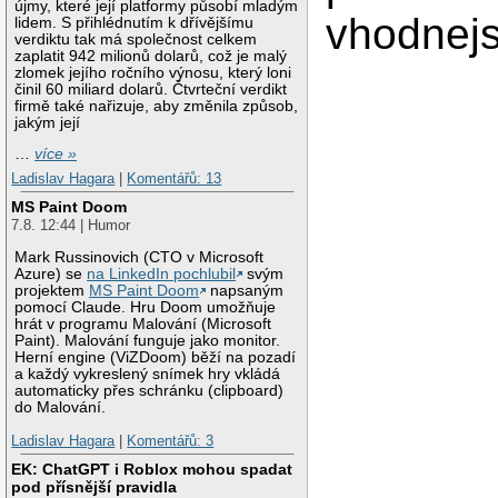
újmy, které její platformy působí mladým
vhodnejs
lidem. S přihlédnutím k dřívějšímu
verdiktu tak má společnost celkem
zaplatit 942 milionů dolarů, což je malý
zlomek jejího ročního výnosu, který loni
činil 60 miliard dolarů. Čtvrteční verdikt
firmě také nařizuje, aby změnila způsob,
jakým její
…
více »
Ladislav Hagara
|
Komentářů: 13
MS Paint Doom
7.8. 12:44 | Humor
Mark Russinovich (CTO v Microsoft
Azure) se
na LinkedIn pochlubil
svým
projektem
MS Paint Doom
napsaným
pomocí Claude. Hru Doom umožňuje
hrát v programu Malování (Microsoft
Paint). Malování funguje jako monitor.
Herní engine (ViZDoom) běží na pozadí
a každý vykreslený snímek hry vkládá
automaticky přes schránku (clipboard)
do Malování.
Ladislav Hagara
|
Komentářů: 3
EK: ChatGPT i Roblox mohou spadat
pod přísnější pravidla