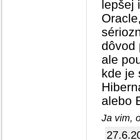
lepšej
Oracle,
sérioz
dôvod 
ale po
kde je
Hiberna
alebo 
Ja vim, o
27.6.2