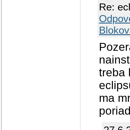
Re: ec
Odpov
Blokov
Pozer
nainst
treba 
eclips
ma mr
poria
27.6.