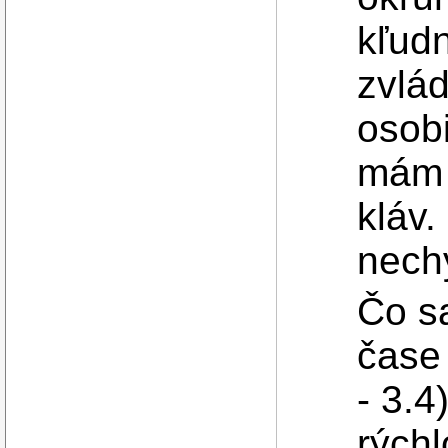
kľud
zvlád
osobi
mám 
kláv.
nechy
Čo sa
čase
- 3.4
rýchl