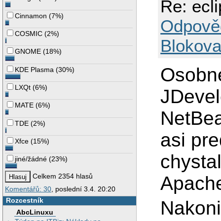
Re: ecl
Cinnamon
(
7%
)
Odpově
COSMIC
(
2%
)
Blokova
GNOME
(
18%
)
Osobne
KDE Plasma
(
30%
)
LXQt
(
6%
)
JDevel
MATE
(
6%
)
NetBea
TDE
(
2%
)
asi pr
Xfce
(
15%
)
chysta
jiné/žádné
(
23%
)
Celkem 2354 hlasů
Apache
Komentářů: 30
, poslední 3.4. 20:20
Rozcestník
Nakonie
AbcLinuxu