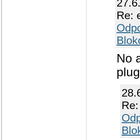
27.6
Re: 
Odp
Blok
No a
plug
28.
Re:
Odp
Blo