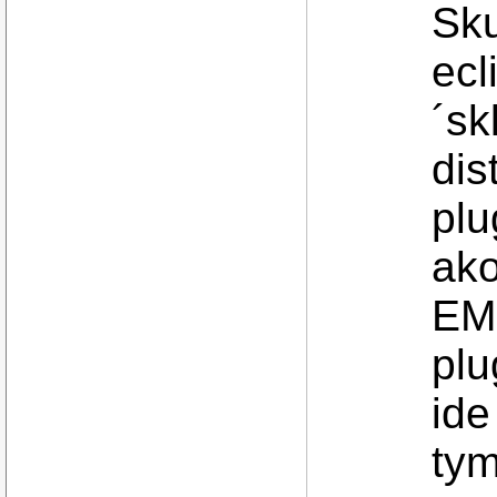
Sku
ecl
´sk
dis
plu
ako
EM
plu
ide
tym