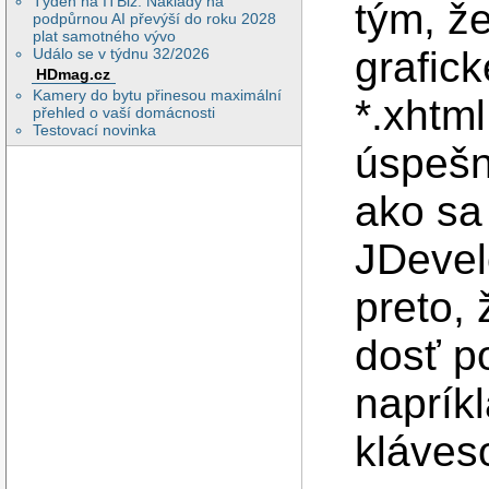
Týden na ITBiz: Náklady na
tým, ž
podpůrnou AI převýší do roku 2028
plat samotného vývo
grafick
Událo se v týdnu 32/2026
HDmag.cz
Kamery do bytu přinesou maximální
*.xhtm
přehled o vaší domácnosti
Testovací novinka
úspešn
ako sa
JDevel
preto, 
dosť p
naprík
kláves