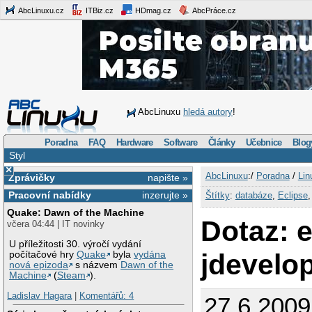
AbcLinuxu.cz
ITBiz.cz
HDmag.cz
AbcPráce.cz
AbcLinuxu
hledá autory
!
Poradna
FAQ
Hardware
Software
Články
Učebnice
Blog
Styl
×
AbcLinuxu
:/
Poradna
/
Lin
Zprávičky
napište »
Pracovní nabídky
inzerujte »
Štítky
:
databáze
,
Eclipse
Quake: Dawn of the Machine
Dotaz: e
včera 04:44 | IT novinky
U příležitosti 30. výročí vydání
jdevelo
počítačové hry
Quake
byla
vydána
nová epizoda
s názvem
Dawn of the
Machine
(
Steam
).
Ladislav Hagara
|
Komentářů: 4
27.6.2009