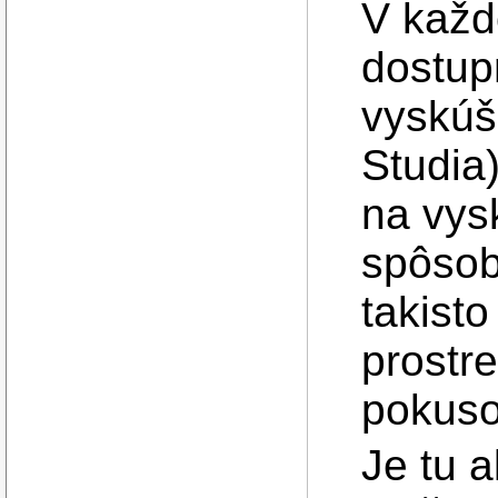
V každ
dostup
vyskúš
Studia
na vys
spôsob
takisto
prostr
pokuso
Je tu 