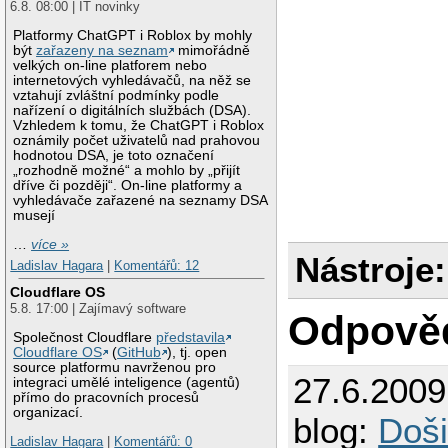
6.8. 08:00 | IT novinky
Platformy ChatGPT i Roblox by mohly
být
zařazeny na seznam
mimořádně
velkých on-line platforem nebo
internetových vyhledávačů, na něž se
vztahují zvláštní podmínky podle
nařízení o digitálních službách (DSA).
Vzhledem k tomu, že ChatGPT i Roblox
oznámily počet uživatelů nad prahovou
hodnotou DSA, je toto označení
„rozhodně možné“ a mohlo by „přijít
dříve či později“. On-line platformy a
vyhledávače zařazené na seznamy DSA
musejí
…
více »
Nástroje:
Ladislav Hagara
|
Komentářů: 12
Cloudflare OS
5.8. 17:00 | Zajímavý software
Odpově
Společnost Cloudflare
představila
Cloudflare OS
(
GitHub
), tj. open
source platformu navrženou pro
27.6.200
integraci umělé inteligence (agentů)
přímo do pracovních procesů
organizací.
blog:
Doši
Ladislav Hagara
|
Komentářů: 0