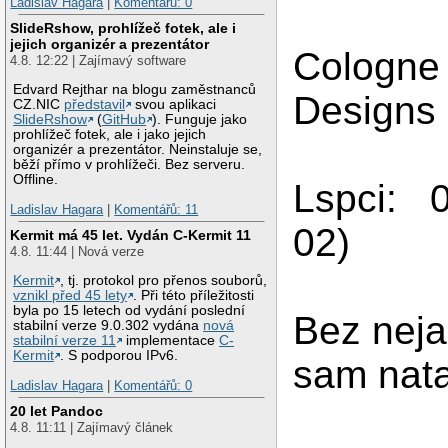
Ladislav Hagara
|
Komentářů: 0
SlideRshow, prohlížeč fotek, ale i
jejich organizér a prezentátor
Cologne
4.8. 12:22 | Zajímavý software
Edvard Rejthar na blogu zaměstnanců
Design
CZ.NIC
představil
svou aplikaci
SlideRshow
(
GitHub
). Funguje jako
prohlížeč fotek, ale i jako jejich
organizér a prezentátor. Neinstaluje se,
běží přímo v prohlížeči. Bez serveru.
Offline.
Lspci: 0
Ladislav Hagara
|
Komentářů: 11
02)
Kermit má 45 let. Vydán C-Kermit 11
4.8. 11:44 | Nová verze
Kermit
, tj. protokol pro přenos souborů,
vznikl před 45 lety
. Při této příležitosti
byla po 15 letech od vydání poslední
Bez neja
stabilní verze 9.0.302 vydána
nová
stabilní verze 11
implementace
C-
Kermit
. S podporou IPv6.
sam nata
Ladislav Hagara
|
Komentářů: 0
20 let Pandoc
4.8. 11:11 | Zajímavý článek