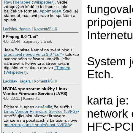
RawTherapee
(
Wikipedie
). Vedle
fungoval
zdrojových kódů je k dispozici také
balíček ve formátu
AppImage
. Stačí jej
stáhnout, nastavit právo ke spuštění a
pripojeni
spustit.
Ladislav Hagara
|
Komentářů: 0
Internetu
FFmpeg 9.0 "Lei"
4.8. 20:44 | Zajímavý článek
Jean-Baptiste Kempf na svém blogu
představil novou verzi 9.0 "Lei"
kolekce
System j
svobodného softwaru umožňujícího
nahrávání, konverzi a streamovaní
digitálního zvuku a obrazu
FFmpeg
Etch.
(
Wikipedie
).
Ladislav Hagara
|
Komentářů: 0
NVIDIA sponzorem služby Linux
Vendor Firmware Service (LVFS)
karta je
4.8. 20:11 | Komunita
Richard Hughes
oznámil
, že službu
network 
Linux Vendor Firmware Service (LVFS)
umožňující aktualizovat firmware
zařízení na počítačích s Linuxem, nově
HFC-PC
sponzoruje také společnost NVIDIA
.