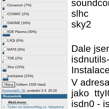
sound
Cinnamon
(
7%
)
slhc
COSMIC
(
2%
)
sky2
GNOME
(
18%
)
KDE Plasma
(
30%
)
LXQt
(
6%
)
Dale jse
MATE
(
6%
)
isdnutil
TDE
(
2%
)
Instalac
Xfce
(
15%
)
jiné/žádné
(
23%
)
V adresa
Celkem 2335 hlasů
jako ttyI
Komentářů: 30
, poslední 3.4. 20:20
Rozcestník
isdn0 - i
AbcLinuxu
Týden na ScienceMag.cz: Vylepšený