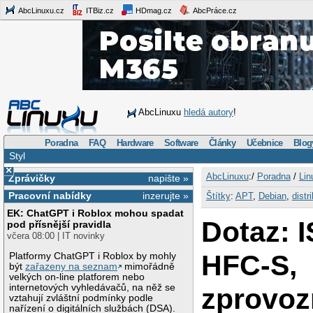
AbcLinuxu.cz
ITBiz.cz
HDmag.cz
AbcPráce.cz
AbcLinuxu
hledá autory
!
Poradna
FAQ
Hardware
Software
Články
Učebnice
Blog
Styl
×
AbcLinuxu
:/
Poradna
/
Lin
Zprávičky
napište »
Pracovní nabídky
inzerujte »
Štítky
:
APT
,
Debian
,
distr
EK: ChatGPT i Roblox mohou spadat
Dotaz: 
pod přísnější pravidla
včera 08:00 | IT novinky
HFC-S,
Platformy ChatGPT i Roblox by mohly
být
zařazeny na seznam
mimořádně
velkých on-line platforem nebo
internetových vyhledávačů, na něž se
zprovoz
vztahují zvláštní podmínky podle
nařízení o digitálních službách (DSA).