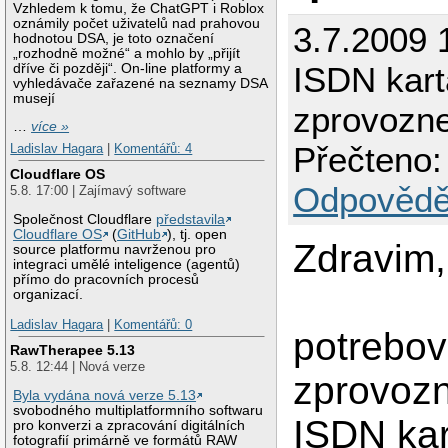
Vzhledem k tomu, že ChatGPT i Roblox
oznámily počet uživatelů nad prahovou
3.7.2009 
hodnotou DSA, je toto označení
„rozhodně možné“ a mohlo by „přijít
ISDN kar
dříve či později“. On-line platformy a
vyhledávače zařazené na seznamy DSA
musejí
zprovozne
…
více »
Přečteno:
Ladislav Hagara
|
Komentářů: 4
Cloudflare OS
Odpovědě
5.8. 17:00 | Zajímavý software
Společnost Cloudflare
představila
Cloudflare OS
(
GitHub
), tj. open
Zdravim,
source platformu navrženou pro
integraci umělé inteligence (agentů)
přímo do pracovních procesů
organizací.
Ladislav Hagara
|
Komentářů: 0
potrebov
RawTherapee 5.13
5.8. 12:44 | Nová verze
zprovozn
Byla vydána nová verze 5.13
svobodného multiplatformního softwaru
ISDN kar
pro konverzi a zpracování digitálních
fotografií primárně ve formátů RAW