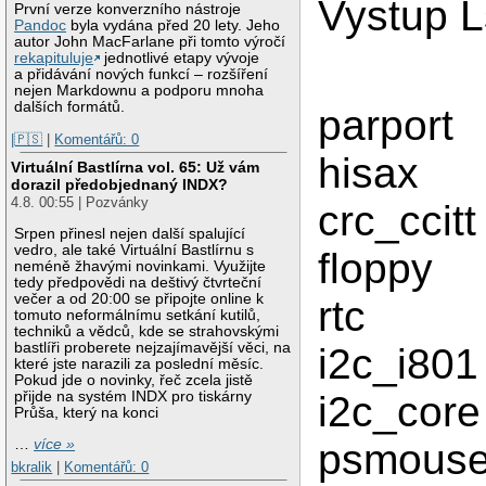
Vystup L
První verze konverzního nástroje
Pandoc
byla vydána před 20 lety. Jeho
autor John MacFarlane při tomto výročí
rekapituluje
jednotlivé etapy vývoje
a přidávání nových funkcí – rozšíření
nejen Markdownu a podporu mnoha
dalších formátů.
parpor
|🇵🇸
|
Komentářů: 0
hisa
Virtuální Bastlírna vol. 65: Už vám
dorazil předobjednaný INDX?
4.8. 00:55 | Pozvánky
crc_cc
Srpen přinesl nejen další spalující
vedro, ale také Virtuální Bastlírnu s
flop
neméně žhavými novinkami. Využijte
tedy předpovědi na deštivý čtvrteční
večer a od 20:00 se připojte online k
rtc 
tomuto neformálnímu setkání kutilů,
techniků a vědců, kde se strahovskými
bastlíři proberete nejzajímavější věci, na
i2c_i
které jste narazili za poslední měsíc.
Pokud jde o novinky, řeč zcela jistě
i2c_co
přijde na systém INDX pro tiskárny
Průša, který na konci
psmo
…
více »
bkralik
|
Komentářů: 0