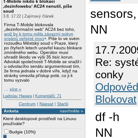
T-Mobile nikdo k blokaci
‚dezinfowebu‘ AC24 nenutil, píše
sensors,
soud
3.8. 17:22 | Zajímavý článek
Firma T-Mobile blokovala
NN
„dezinformační web“ AC24 bez toho,
aniž by k tomu měla závazný pokyn
orgánů veřejné moci
. Píše to ve svém
rozsudku Městský soud v Praze, který
17.7.200
po čtyřech letech uzavřel kauzu blokace
zmíněného webu. Operátor musí
uhradit škodu ve výši 35 tisíc korun.
Re: syst
Advokát společnosti T-Mobile se snažil i
u odvolacího senátu argumentovat tím,
conky
že firma jednala v dobré víře, když na
stránky omezila přístup poté, co ji k
tomu vyzvalo
Odpověd
…
více »
Blokovat
Ladislav Hagara
|
Komentářů: 71
Centrum
|
Napsat
|
Starší
Anketa
navrhněte »
df -h
Které desktopové prostředí na Linuxu
používáte?
NN
Budgie
(
10%
)