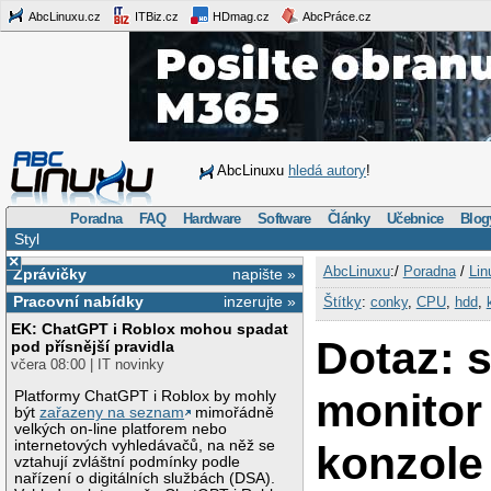
AbcLinuxu.cz
ITBiz.cz
HDmag.cz
AbcPráce.cz
AbcLinuxu
hledá autory
!
Poradna
FAQ
Hardware
Software
Články
Učebnice
Blog
Styl
×
AbcLinuxu
:/
Poradna
/
Lin
Zprávičky
napište »
Pracovní nabídky
inzerujte »
Štítky
:
conky
,
CPU
,
hdd
,
EK: ChatGPT i Roblox mohou spadat
Dotaz: 
pod přísnější pravidla
včera 08:00 | IT novinky
monitor
Platformy ChatGPT i Roblox by mohly
být
zařazeny na seznam
mimořádně
velkých on-line platforem nebo
internetových vyhledávačů, na něž se
konzole 
vztahují zvláštní podmínky podle
nařízení o digitálních službách (DSA).