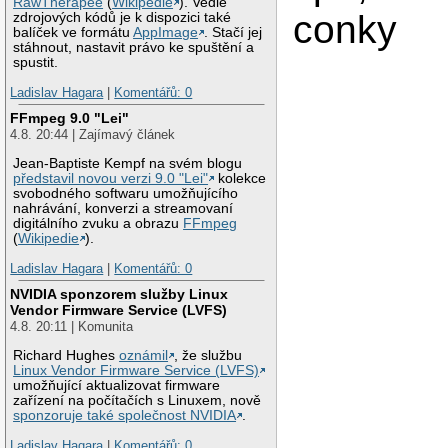
RawTherapee
(
Wikipedie
). Vedle
conky
zdrojových kódů je k dispozici také
balíček ve formátu
AppImage
. Stačí jej
stáhnout, nastavit právo ke spuštění a
spustit.
Ladislav Hagara
|
Komentářů: 0
FFmpeg 9.0 "Lei"
4.8. 20:44 | Zajímavý článek
Jean-Baptiste Kempf na svém blogu
představil novou verzi 9.0 "Lei"
kolekce
svobodného softwaru umožňujícího
nahrávání, konverzi a streamovaní
digitálního zvuku a obrazu
FFmpeg
(
Wikipedie
).
Ladislav Hagara
|
Komentářů: 0
NVIDIA sponzorem služby Linux
Vendor Firmware Service (LVFS)
4.8. 20:11 | Komunita
Richard Hughes
oznámil
, že službu
Linux Vendor Firmware Service (LVFS)
umožňující aktualizovat firmware
zařízení na počítačích s Linuxem, nově
sponzoruje také společnost NVIDIA
.
Ladislav Hagara
|
Komentářů: 0