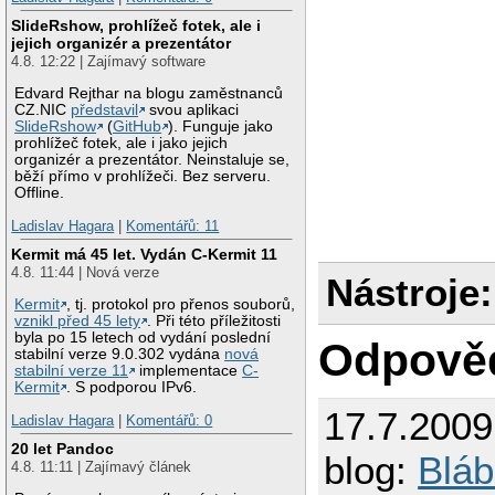
SlideRshow, prohlížeč fotek, ale i
jejich organizér a prezentátor
4.8. 12:22 | Zajímavý software
Edvard Rejthar na blogu zaměstnanců
CZ.NIC
představil
svou aplikaci
SlideRshow
(
GitHub
). Funguje jako
prohlížeč fotek, ale i jako jejich
organizér a prezentátor. Neinstaluje se,
běží přímo v prohlížeči. Bez serveru.
Offline.
Ladislav Hagara
|
Komentářů: 11
Kermit má 45 let. Vydán C-Kermit 11
4.8. 11:44 | Nová verze
Nástroje:
Kermit
, tj. protokol pro přenos souborů,
vznikl před 45 lety
. Při této příležitosti
byla po 15 letech od vydání poslední
Odpově
stabilní verze 9.0.302 vydána
nová
stabilní verze 11
implementace
C-
Kermit
. S podporou IPv6.
17.7.200
Ladislav Hagara
|
Komentářů: 0
20 let Pandoc
blog:
Bláb
4.8. 11:11 | Zajímavý článek