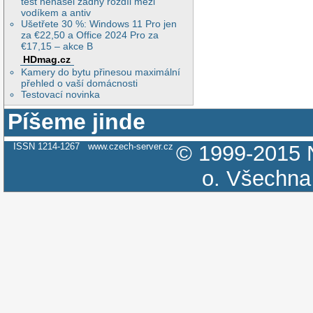
test nenašel žádný rozdíl mezi
vodíkem a antiv
Ušetřete 30 %: Windows 11 Pro jen
za €22,50 a Office 2024 Pro za
€17,15 – akce B
HDmag.cz
Kamery do bytu přinesou maximální
přehled o vaší domácnosti
Testovací novinka
Píšeme jinde
ISSN 1214-1267
www.czech-server.cz
© 1999-2015
o.
Všechna 