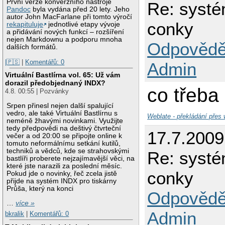
První verze konverzního nástroje
Re: systé
Pandoc
byla vydána před 20 lety. Jeho
autor John MacFarlane při tomto výročí
conky
rekapituluje
jednotlivé etapy vývoje
a přidávání nových funkcí – rozšíření
nejen Markdownu a podporu mnoha
Odpovědě
dalších formátů.
|🇵🇸
|
Komentářů: 0
Admin
Virtuální Bastlírna vol. 65: Už vám
dorazil předobjednaný INDX?
co třeba
4.8. 00:55 | Pozvánky
Srpen přinesl nejen další spalující
vedro, ale také Virtuální Bastlírnu s
Weblate - překládání přes
neméně žhavými novinkami. Využijte
tedy předpovědi na deštivý čtvrteční
17.7.2009
večer a od 20:00 se připojte online k
tomuto neformálnímu setkání kutilů,
techniků a vědců, kde se strahovskými
Re: systé
bastlíři proberete nejzajímavější věci, na
které jste narazili za poslední měsíc.
conky
Pokud jde o novinky, řeč zcela jistě
přijde na systém INDX pro tiskárny
Průša, který na konci
Odpovědě
…
více »
Admin
bkralik
|
Komentářů: 0