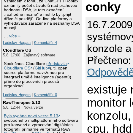
Vzhledem k tomu, že ChatGPT i Roblox
conky
oznámily počet uživatelů nad prahovou
hodnotou DSA, je toto označení
„rozhodně možné“ a mohlo by „přijít
dříve či později“. On-line platformy a
16.7.2009
vyhledávače zařazené na seznamy DSA
musejí
systémový
…
více »
Ladislav Hagara
|
Komentářů: 4
konzole a
Cloudflare OS
5.8. 17:00 | Zajímavý software
Přečteno:
Společnost Cloudflare
představila
Cloudflare OS
(
GitHub
), tj. open
Odpovědě
source platformu navrženou pro
integraci umělé inteligence (agentů)
přímo do pracovních procesů
existuje 
organizací.
Ladislav Hagara
|
Komentářů: 0
monitor 
RawTherapee 5.13
5.8. 12:44 | Nová verze
konzolu,
Byla vydána nová verze 5.13
svobodného multiplatformního softwaru
cpu, hdd.
pro konverzi a zpracování digitálních
fotografií primárně ve formátů RAW