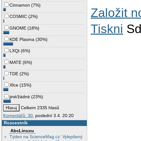
Cinnamon
(
7%
)
Založit 
COSMIC
(
2%
)
Tiskni
Sd
GNOME
(
18%
)
KDE Plasma
(
30%
)
LXQt
(
6%
)
MATE
(
6%
)
TDE
(
2%
)
Xfce
(
15%
)
jiné/žádné
(
23%
)
Celkem 2335 hlasů
Komentářů: 30
, poslední 3.4. 20:20
Rozcestník
AbcLinuxu
Týden na ScienceMag.cz: Vylepšený