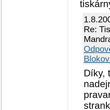
tiskár
1.8.20
Re: Ti
Mandr
Odpov
Blokov
Díky, 
nadej
prava
strank