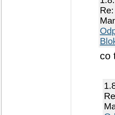
Re:
Man
Odp
Blo
co 
1.
Re
Ma