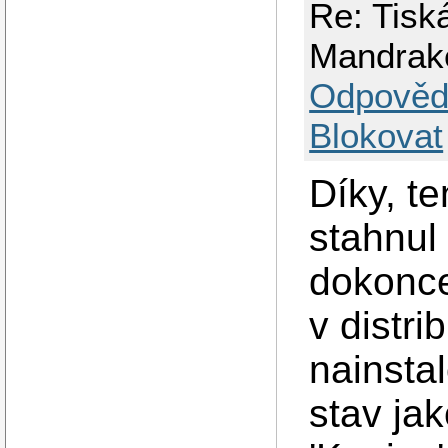
Re: Tisk
Mandrak
Odpověd
Blokovat
Díky, t
stahnul 
dokonce
v distr
nainsta
stav jak