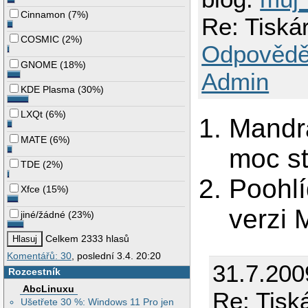
Cinnamon
(
7%
)
Re: Tiská
COSMIC
(
2%
)
Odpovědě
GNOME
(
18%
)
Admin
KDE Plasma
(
30%
)
LXQt
(
6%
)
Mandra
MATE
(
6%
)
moc st
TDE
(
2%
)
Poohlí
Xfce
(
15%
)
verzi 
jiné/žádné
(
23%
)
Celkem 2333 hlasů
Komentářů: 30
, poslední 3.4. 20:20
31.7.200
Rozcestník
AbcLinuxu
Re: Tisk
Ušetřete 30 %: Windows 11 Pro jen