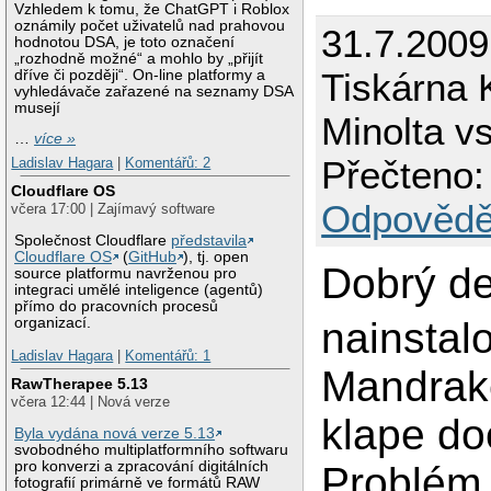
Vzhledem k tomu, že ChatGPT i Roblox
oznámily počet uživatelů nad prahovou
31.7.200
hodnotou DSA, je toto označení
„rozhodně možné“ a mohlo by „přijít
Tiskárna 
dříve či později“. On-line platformy a
vyhledávače zařazené na seznamy DSA
musejí
Minolta v
…
více »
Přečteno:
Ladislav Hagara
|
Komentářů: 2
Cloudflare OS
Odpovědě
včera 17:00 | Zajímavý software
Společnost Cloudflare
představila
Cloudflare OS
(
GitHub
), tj. open
Dobrý de
source platformu navrženou pro
integraci umělé inteligence (agentů)
přímo do pracovních procesů
nainstalo
organizací.
Ladislav Hagara
|
Komentářů: 1
Mandrak
RawTherapee 5.13
včera 12:44 | Nová verze
klape do
Byla vydána nová verze 5.13
svobodného multiplatformního softwaru
pro konverzi a zpracování digitálních
Problém
fotografií primárně ve formátů RAW