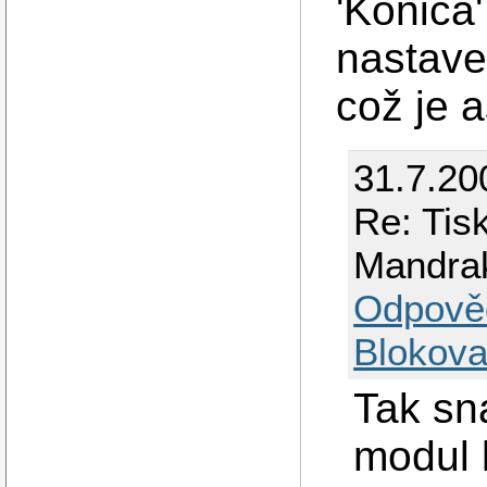
'Konica
nastave
což je a
31.7.20
Re: Tis
Mandra
Odpově
Blokova
Tak sn
modul l