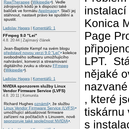
RawTherapee
(
Wikipedie
). Vedle
zdrojových kódů je k dispozici také
instalací
balíček ve formátu
AppImage
. Stačí jej
stáhnout, nastavit právo ke spuštění a
Konica M
spustit.
Ladislav Hagara
|
Komentářů: 1
Page Pr
FFmpeg 9.0 "Lei"
4.8. 20:44 | Zajímavý článek
připojen
Jean-Baptiste Kempf na svém blogu
představil novou verzi 9.0 "Lei"
kolekce
svobodného softwaru umožňujícího
LPT. Stá
nahrávání, konverzi a streamovaní
digitálního zvuku a obrazu
FFmpeg
nějaké o
(
Wikipedie
).
Ladislav Hagara
|
Komentářů: 1
nazvané
NVIDIA sponzorem služby Linux
Vendor Firmware Service (LVFS)
, které j
4.8. 20:11 | Komunita
Richard Hughes
oznámil
, že službu
tiskárnu
Linux Vendor Firmware Service (LVFS)
umožňující aktualizovat firmware
zařízení na počítačích s Linuxem, nově
s instala
sponzoruje také společnost NVIDIA
.