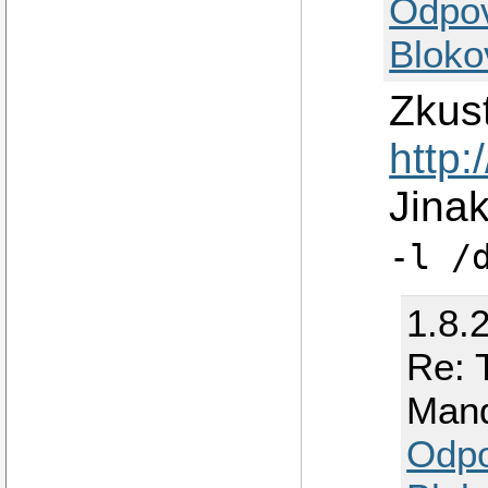
Odpo
Bloko
Zkust
http
Jinak
-l /
1.8.
Re: 
Man
Odp