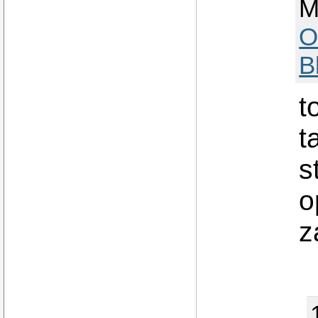
M
O
B
t
t
s
o
z