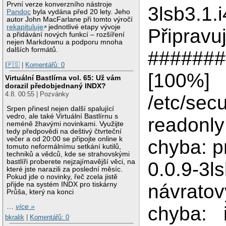
První verze konverzního nástroje
3lsb3.1.
Pandoc
byla vydána před 20 lety. Jeho
autor John MacFarlane při tomto výročí
rekapituluje
jednotlivé etapy vývoje
Připr
a přidávání nových funkcí – rozšíření
nejen Markdownu a podporu mnoha
dalších formátů.
#######
|🇵🇸
|
Komentářů: 0
[100%]
Virtuální Bastlírna vol. 65: Už vám
dorazil předobjednaný INDX?
4.8. 00:55 | Pozvánky
/etc/secu
Srpen přinesl nejen další spalující
vedro, ale také Virtuální Bastlírnu s
readonly
neméně žhavými novinkami. Využijte
tedy předpovědi na deštivý čtvrteční
večer a od 20:00 se připojte online k
chyba: 
tomuto neformálnímu setkání kutilů,
techniků a vědců, kde se strahovskými
bastlíři proberete nejzajímavější věci, na
0.0.9-3ls
které jste narazili za poslední měsíc.
Pokud jde o novinky, řeč zcela jistě
návratov
přijde na systém INDX pro tiskárny
Průša, který na konci
chyba: in
…
více »
bkralik
|
Komentářů: 0