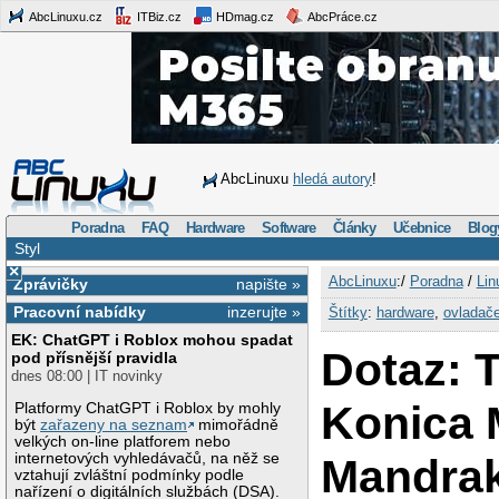
AbcLinuxu.cz
ITBiz.cz
HDmag.cz
AbcPráce.cz
AbcLinuxu
hledá autory
!
Poradna
FAQ
Hardware
Software
Články
Učebnice
Blog
Styl
×
AbcLinuxu
:/
Poradna
/
Lin
Zprávičky
napište »
Pracovní nabídky
inzerujte »
Štítky
:
hardware
,
ovladač
EK: ChatGPT i Roblox mohou spadat
Dotaz: 
pod přísnější pravidla
dnes 08:00 | IT novinky
Konica M
Platformy ChatGPT i Roblox by mohly
být
zařazeny na seznam
mimořádně
velkých on-line platforem nebo
internetových vyhledávačů, na něž se
Mandra
vztahují zvláštní podmínky podle
nařízení o digitálních službách (DSA).