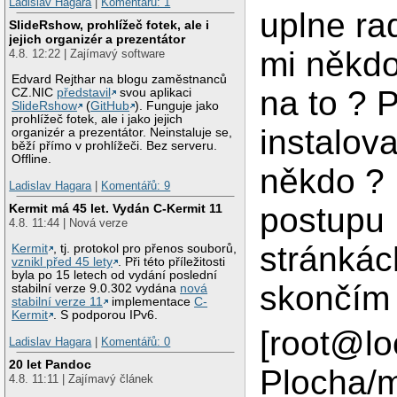
Ladislav Hagara
|
Komentářů: 1
uplne ra
SlideRshow, prohlížeč fotek, ale i
jejich organizér a prezentátor
mi někdo
4.8. 12:22 | Zajímavý software
Edvard Rejthar na blogu zaměstnanců
na to ? 
CZ.NIC
představil
svou aplikaci
SlideRshow
(
GitHub
). Funguje jako
prohlížeč fotek, ale i jako jejich
instalova
organizér a prezentátor. Neinstaluje se,
běží přímo v prohlížeči. Bez serveru.
Offline.
někdo ? 
Ladislav Hagara
|
Komentářů: 9
postupu 
Kermit má 45 let. Vydán C-Kermit 11
4.8. 11:44 | Nová verze
stránkách
Kermit
, tj. protokol pro přenos souborů,
vznikl před 45 lety
. Při této příležitosti
byla po 15 letech od vydání poslední
skončím 
stabilní verze 9.0.302 vydána
nová
stabilní verze 11
implementace
C-
Kermit
. S podporou IPv6.
[root@lo
Ladislav Hagara
|
Komentářů: 0
20 let Pandoc
Plocha/m
4.8. 11:11 | Zajímavý článek