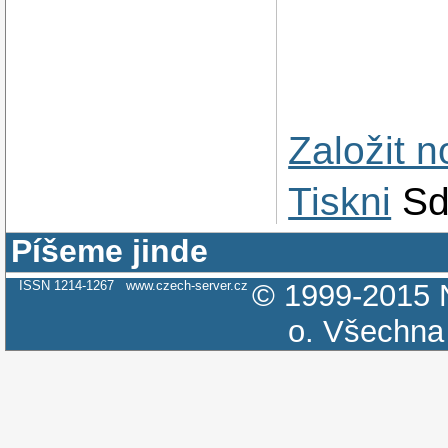
Založit 
Tiskni
Sd
Píšeme jinde
ISSN 1214-1267
www.czech-server.cz
© 1999-2015
o.
Všechna 