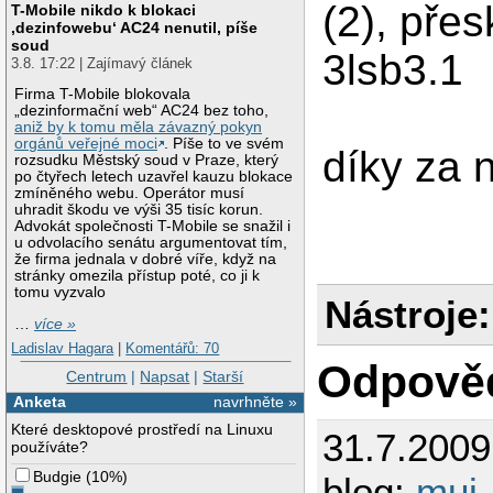
(2), pře
T-Mobile nikdo k blokaci
‚dezinfowebu‘ AC24 nenutil, píše
soud
3lsb3.1
3.8. 17:22 | Zajímavý článek
Firma T-Mobile blokovala
„dezinformační web“ AC24 bez toho,
aniž by k tomu měla závazný pokyn
orgánů veřejné moci
. Píše to ve svém
díky za 
rozsudku Městský soud v Praze, který
po čtyřech letech uzavřel kauzu blokace
zmíněného webu. Operátor musí
uhradit škodu ve výši 35 tisíc korun.
Advokát společnosti T-Mobile se snažil i
u odvolacího senátu argumentovat tím,
že firma jednala v dobré víře, když na
stránky omezila přístup poté, co ji k
tomu vyzvalo
Nástroje:
…
více »
Ladislav Hagara
|
Komentářů: 70
Odpově
Centrum
|
Napsat
|
Starší
Anketa
navrhněte »
Které desktopové prostředí na Linuxu
31.7.200
používáte?
Budgie
(
10%
)
blog:
muj