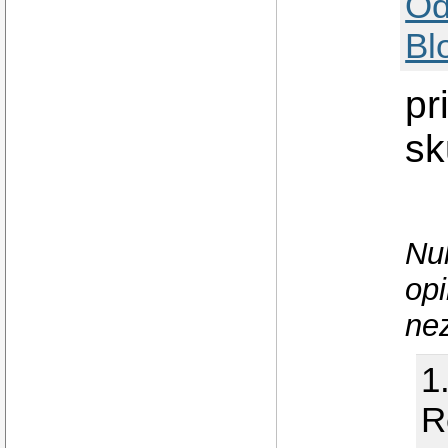
Od
Bl
pr
sk
Nul
opi
nez
1
R