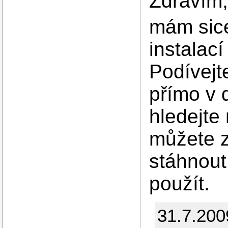
Zdravím
mám sice
instalac
Podívejt
přímo v 
hledejte
můžete 
stáhnout
použít.
31.7.200