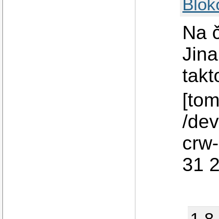
Blok
Na č
Jin
takt
[tom
/dev
crw-
31 2
1.8