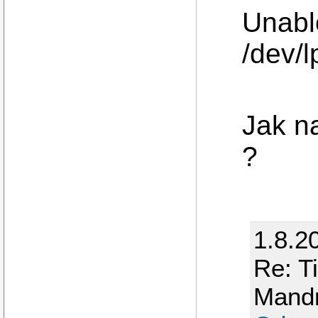
Unable
/dev/l
Jak na
?
1.8.2
Re: T
Mand