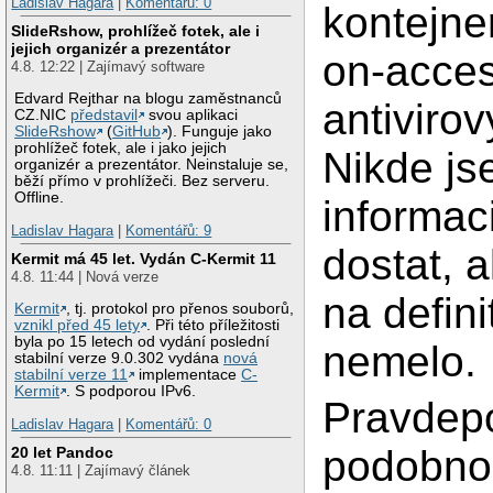
Ladislav Hagara
|
Komentářů: 0
kontejne
SlideRshow, prohlížeč fotek, ale i
jejich organizér a prezentátor
on-acce
4.8. 12:22 | Zajímavý software
Edvard Rejthar na blogu zaměstnanců
antiviro
CZ.NIC
představil
svou aplikaci
SlideRshow
(
GitHub
). Funguje jako
prohlížeč fotek, ale i jako jejich
Nikde js
organizér a prezentátor. Neinstaluje se,
běží přímo v prohlížeči. Bez serveru.
Offline.
informac
Ladislav Hagara
|
Komentářů: 9
dostat, a
Kermit má 45 let. Vydán C-Kermit 11
4.8. 11:44 | Nová verze
na defini
Kermit
, tj. protokol pro přenos souborů,
vznikl před 45 lety
. Při této příležitosti
byla po 15 letech od vydání poslední
nemelo.
stabilní verze 9.0.302 vydána
nová
stabilní verze 11
implementace
C-
Kermit
. S podporou IPv6.
Pravdepo
Ladislav Hagara
|
Komentářů: 0
podobnou
20 let Pandoc
4.8. 11:11 | Zajímavý článek