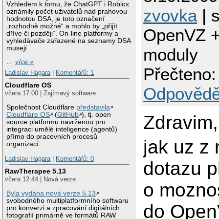
Vzhledem k tomu, že ChatGPT i Roblox
zvovka
| 
oznámily počet uživatelů nad prahovou
hodnotou DSA, je toto označení
„rozhodně možné“ a mohlo by „přijít
OpenVZ + 
dříve či později“. On-line platformy a
vyhledávače zařazené na seznamy DSA
musejí
moduly
…
více »
Přečteno:
Ladislav Hagara
|
Komentářů: 1
Cloudflare OS
Odpovědě
včera 17:00 | Zajímavý software
Společnost Cloudflare
představila
Cloudflare OS
(
GitHub
), tj. open
Zdravim,
source platformu navrženou pro
integraci umělé inteligence (agentů)
přímo do pracovních procesů
jak uz z
organizací.
Ladislav Hagara
|
Komentářů: 0
dotazu p
RawTherapee 5.13
včera 12:44 | Nová verze
o moznos
Byla vydána nová verze 5.13
svobodného multiplatformního softwaru
do Ope
pro konverzi a zpracování digitálních
fotografií primárně ve formátů RAW