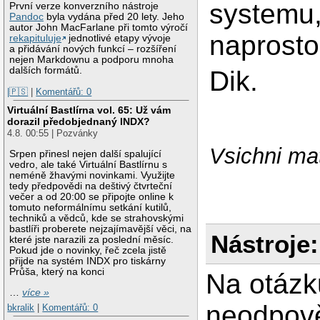
systemu,
První verze konverzního nástroje
Pandoc
byla vydána před 20 lety. Jeho
autor John MacFarlane při tomto výročí
naprosto
rekapituluje
jednotlivé etapy vývoje
a přidávání nových funkcí – rozšíření
nejen Markdownu a podporu mnoha
dalších formátů.
Dik.
|🇵🇸
|
Komentářů: 0
Virtuální Bastlírna vol. 65: Už vám
dorazil předobjednaný INDX?
4.8. 00:55 | Pozvánky
Vsichni ma
Srpen přinesl nejen další spalující
vedro, ale také Virtuální Bastlírnu s
neméně žhavými novinkami. Využijte
tedy předpovědi na deštivý čtvrteční
večer a od 20:00 se připojte online k
tomuto neformálnímu setkání kutilů,
techniků a vědců, kde se strahovskými
bastlíři proberete nejzajímavější věci, na
Nástroje:
které jste narazili za poslední měsíc.
Pokud jde o novinky, řeč zcela jistě
přijde na systém INDX pro tiskárny
Průša, který na konci
Na otázk
…
více »
neodpově
bkralik
|
Komentářů: 0