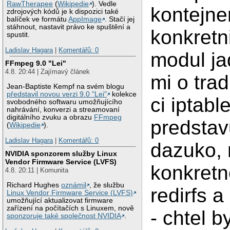
RawTherapee
(
Wikipedie
). Vedle
kontejne
zdrojových kódů je k dispozici také
balíček ve formátu
AppImage
. Stačí jej
stáhnout, nastavit právo ke spuštění a
konkretni
spustit.
Ladislav Hagara
|
Komentářů: 0
modul ja
FFmpeg 9.0 "Lei"
4.8. 20:44 | Zajímavý článek
mi o trad
Jean-Baptiste Kempf na svém blogu
představil novou verzi 9.0 "Lei"
kolekce
ci iptabl
svobodného softwaru umožňujícího
nahrávání, konverzi a streamovaní
digitálního zvuku a obrazu
FFmpeg
predstav
(
Wikipedie
).
Ladislav Hagara
|
Komentářů: 0
dazuko,
NVIDIA sponzorem služby Linux
Vendor Firmware Service (LVFS)
konkretne
4.8. 20:11 | Komunita
Richard Hughes
oznámil
, že službu
redirfs a
Linux Vendor Firmware Service (LVFS)
umožňující aktualizovat firmware
zařízení na počítačích s Linuxem, nově
- chtel b
sponzoruje také společnost NVIDIA
.