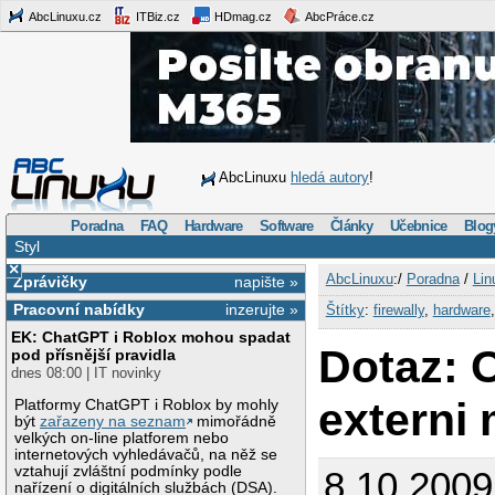
AbcLinuxu.cz
ITBiz.cz
HDmag.cz
AbcPráce.cz
AbcLinuxu
hledá autory
!
Poradna
FAQ
Hardware
Software
Články
Učebnice
Blog
Styl
×
AbcLinuxu
:/
Poradna
/
Lin
Zprávičky
napište »
Pracovní nabídky
inzerujte »
Štítky
:
firewally
,
hardware
EK: ChatGPT i Roblox mohou spadat
Dotaz: 
pod přísnější pravidla
dnes 08:00 | IT novinky
externi
Platformy ChatGPT i Roblox by mohly
být
zařazeny na seznam
mimořádně
velkých on-line platforem nebo
internetových vyhledávačů, na něž se
vztahují zvláštní podmínky podle
8.10.2009
nařízení o digitálních službách (DSA).