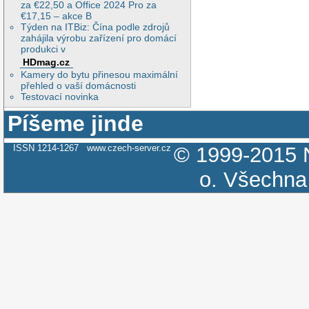
za €22,50 a Office 2024 Pro za
€17,15 – akce B
Týden na ITBiz: Čína podle zdrojů
zahájila výrobu zařízení pro domácí
produkci v
HDmag.cz
Kamery do bytu přinesou maximální
přehled o vaší domácnosti
Testovací novinka
Píšeme jinde
ISSN 1214-1267
www.czech-server.cz
© 1999-2015
o.
Všechna 