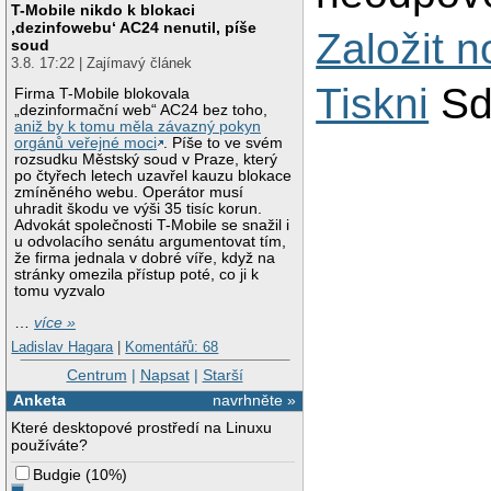
T-Mobile nikdo k blokaci
‚dezinfowebu‘ AC24 nenutil, píše
Založit 
soud
3.8. 17:22 | Zajímavý článek
Tiskni
Sd
Firma T-Mobile blokovala
„dezinformační web“ AC24 bez toho,
aniž by k tomu měla závazný pokyn
orgánů veřejné moci
. Píše to ve svém
rozsudku Městský soud v Praze, který
po čtyřech letech uzavřel kauzu blokace
zmíněného webu. Operátor musí
uhradit škodu ve výši 35 tisíc korun.
Advokát společnosti T-Mobile se snažil i
u odvolacího senátu argumentovat tím,
že firma jednala v dobré víře, když na
stránky omezila přístup poté, co ji k
tomu vyzvalo
…
více »
Ladislav Hagara
|
Komentářů: 68
Centrum
|
Napsat
|
Starší
Anketa
navrhněte »
Které desktopové prostředí na Linuxu
používáte?
Budgie
(
10%
)