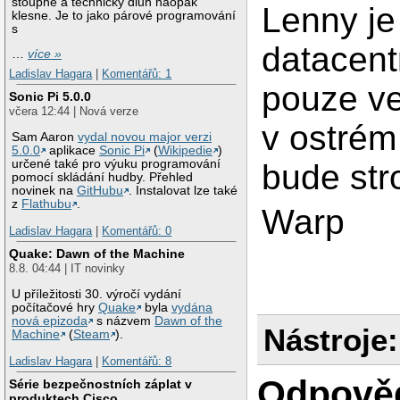
stoupne a technický dluh naopak
Lenny je
klesne. Je to jako párové programování
s
datacent
…
více »
Ladislav Hagara
|
Komentářů: 1
pouze ve
Sonic Pi 5.0.0
včera 12:44 | Nová verze
v ostrém
Sam Aaron
vydal novou major verzi
5.0.0
aplikace
Sonic Pi
(
Wikipedie
)
určené také pro výuku programování
bude stro
pomocí skládání hudby. Přehled
novinek na
GitHubu
. Instalovat lze také
z
Flathubu
.
Warp
Ladislav Hagara
|
Komentářů: 0
Quake: Dawn of the Machine
8.8. 04:44 | IT novinky
U příležitosti 30. výročí vydání
počítačové hry
Quake
byla
vydána
nová epizoda
s názvem
Dawn of the
Nástroje:
Machine
(
Steam
).
Ladislav Hagara
|
Komentářů: 8
Odpově
Série bezpečnostních záplat v
produktech Cisco