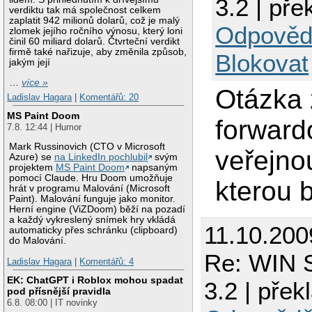
3.2 | pře
verdiktu tak má společnost celkem
zaplatit 942 milionů dolarů, což je malý
Odpověd
zlomek jejího ročního výnosu, který loni
činil 60 miliard dolarů. Čtvrteční verdikt
firmě také nařizuje, aby změnila způsob,
Blokovat
jakým její
…
více »
Otázka z
Ladislav Hagara
|
Komentářů: 20
MS Paint Doom
forward
7.8. 12:44 | Humor
Mark Russinovich (CTO v Microsoft
veřejno
Azure) se
na LinkedIn pochlubil
svým
projektem
MS Paint Doom
napsaným
pomocí Claude. Hru Doom umožňuje
kterou 
hrát v programu Malování (Microsoft
Paint). Malování funguje jako monitor.
Herní engine (ViZDoom) běží na pozadí
a každý vykreslený snímek hry vkládá
11.10.200
automaticky přes schránku (clipboard)
do Malování.
Re: WIN 
Ladislav Hagara
|
Komentářů: 4
EK: ChatGPT i Roblox mohou spadat
3.2 | přek
pod přísnější pravidla
6.8. 08:00 | IT novinky