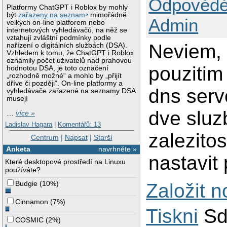
Odpovědě
Platformy ChatGPT i Roblox by mohly
být
zařazeny na seznam
mimořádně
Admin
velkých on-line platforem nebo
internetových vyhledávačů, na něž se
vztahují zvláštní podmínky podle
Neviem, 
nařízení o digitálních službách (DSA).
Vzhledem k tomu, že ChatGPT i Roblox
oznámily počet uživatelů nad prahovou
pouzitim
hodnotou DSA, je toto označení
„rozhodně možné“ a mohlo by „přijít
dříve či později“. On-line platformy a
dns serve
vyhledávače zařazené na seznamy DSA
musejí
dve sluz
…
více »
Ladislav Hagara
|
Komentářů: 13
zalezitos
Centrum
|
Napsat
|
Starší
Anketa
navrhněte »
nastavit 
Které desktopové prostředí na Linuxu
používáte?
Budgie
(
10%
)
Založit 
Cinnamon
(
7%
)
Tiskni
Sd
COSMIC
(
2%
)