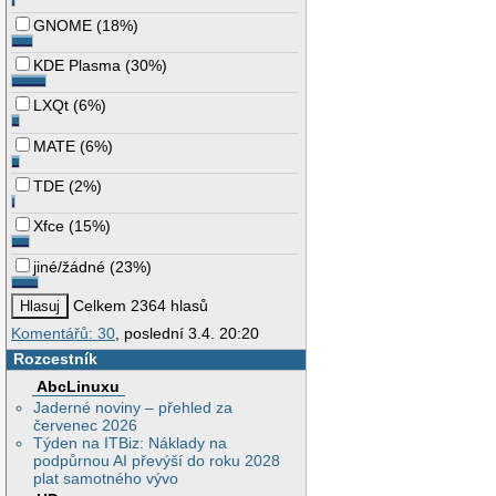
GNOME
(
18%
)
KDE Plasma
(
30%
)
LXQt
(
6%
)
MATE
(
6%
)
TDE
(
2%
)
Xfce
(
15%
)
jiné/žádné
(
23%
)
Celkem 2364 hlasů
Komentářů: 30
, poslední 3.4. 20:20
Rozcestník
AbcLinuxu
Jaderné noviny – přehled za
červenec 2026
Týden na ITBiz: Náklady na
podpůrnou AI převýší do roku 2028
plat samotného vývo