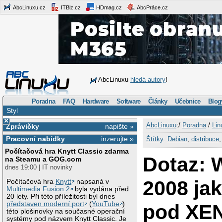
AbcLinuxu.cz
ITBiz.cz
HDmag.cz
AbcPráce.cz
AbcLinuxu
hledá autory
!
Poradna
FAQ
Hardware
Software
Články
Učebnice
Blog
Styl
×
AbcLinuxu
:/
Poradna
/
Lin
Zprávičky
napište »
Pracovní nabídky
inzerujte »
Štítky
:
Debian
,
distribuce
Počítačová hra Knytt Classic zdarma
Dotaz: 
na Steamu a GOG.com
dnes 19:00 | IT novinky
2008 ja
Počítačová hra
Knytt
napsaná v
Multimedia Fusion 2
byla vydána před
20 lety. Při této příležitosti byl dnes
představen moderní port
(
YouTube
)
pod XEN
této plošinovky na současné operační
systémy pod názvem Knytt Classic. Je