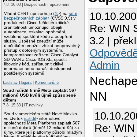
7.8. 16:00 | Bezpečnostní upozornění
10.10.20
Vládní CERT upozorňuje (
𝕏
) na
sérii
bezpečnostních záplat
(CVSS 9.9) v
produktech Cisco řešících kritické
Re: WIN 
zranitelnosti umožňující obejití
autentizace, eskalaci oprávnění,
vzdálené spuštění kódu a odepření
3.2 | přek
služby. Úspěšné zneužití může
útočníkům umožnit získat neoprávněný
Odpovědě
přístup k dotčeným systémům,
kompromitovat zařízení Cisco Catalyst
SD-WAN a Cisco IOS XE, spustit
Admin
libovolný kód, zpřístupnit citlivé
informace nebo narušit dostupnost
postižených systémů.
Nechape
Ladislav Hagara
|
Komentářů: 6
Soud nařídil firmě Meta zaplatit 567
NN
milionů USD kvůli újmě způsobené
dětem
7.8. 15:33 | IT novinky
10.10.20
Soud v americkém státě Nové Mexiko
ve čtvrtek
nařídil
internetové
společnosti Meta Platforms zaplatit 567
Re: WIN
milionů dolarů (téměř 12 miliard Kč) za
újmy, které její platformy působí mladým
lidem. S přihlédnutím k dřívějšímu