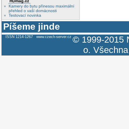
HDmag.cz
Kamery do bytu přinesou maximální
přehled o vaší domácnosti
Testovací novinka
Píšeme jinde
ISSN 1214-1267
www.czech-server.cz
© 1999-2015
o.
Všechna 