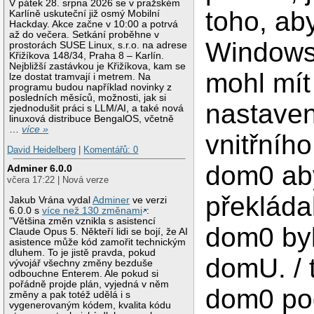
V pátek 28. srpna 2026 se v pražském
toho, ab
Karlíně uskuteční již osmý Mobilní
Hackday. Akce začne v 10:00 a potrvá
až do večera. Setkání proběhne v
Windows
prostorách SUSE Linux, s.r.o. na adrese
Křižíkova 148/34, Praha 8 – Karlín.
Nejbližší zastávkou je Křižíkova, kam se
mohl mít
lze dostat tramvají i metrem. Na
programu budou například novinky z
posledních měsíců, možnosti, jak si
nastaven
zjednodušit práci s LLM/AI, a také nová
linuxová distribuce BengalOS, včetně
…
více »
vnitřníh
David Heidelberg
|
Komentářů: 0
dom0 aby
Adminer 6.0.0
včera 17:22 | Nová verze
překládal
Jakub Vrána vydal
Adminer
ve verzi
6.0.0 s
více než 130 změnami
:
"Většina změn vznikla s asistencí
dom0 byl
Claude Opus 5. Někteří lidi se bojí, že AI
asistence může kód zamořit technickým
dluhem. To je jistě pravda, pokud
domU. / 
vývojář všechny změny bezduše
odbouchne Enterem. Ale pokud si
pořádně projde plán, vyjedná v něm
dom0 po
změny a pak totéž udělá i s
vygenerovaným kódem, kvalita kódu