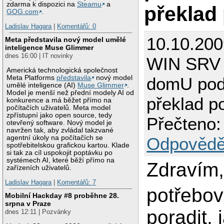
zdarma k dispozici na
Steamu
a
překlad
GOG.com
.
Ladislav Hagara
|
Komentářů: 0
10.10.200
Meta představila nový model umělé
inteligence Muse Glimmer
dnes 16:00 | IT novinky
WIN SRV 
Americká technologická společnost
Meta Platforms
představila
nový model
domU pod
umělé inteligence (AI)
Muse Glimmer
.
Model je menší než přední modely AI od
překlad p
konkurence a má běžet přímo na
počítačích uživatelů. Meta model
zpřístupní jako open source, tedy
Přečteno:
otevřený software. Nový model je
navržen tak, aby zvládal takzvané
agentní úkoly na počítačích se
Odpovědě
spotřebitelskou grafickou kartou. Klade
si tak za cíl uspokojit poptávku po
systémech AI, které běží přímo na
Zdravím
zařízeních uživatelů.
Ladislav Hagara
|
Komentářů: 7
potřebov
Mobilní Hackday #8 proběhne 28.
srpna v Praze
poradit, 
dnes 12:11 | Pozvánky