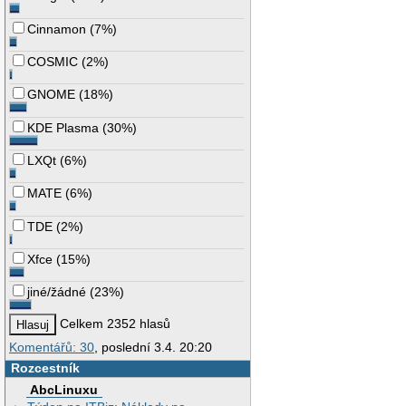
Cinnamon
(
7%
)
COSMIC
(
2%
)
GNOME
(
18%
)
KDE Plasma
(
30%
)
LXQt
(
6%
)
MATE
(
6%
)
TDE
(
2%
)
Xfce
(
15%
)
jiné/žádné
(
23%
)
Celkem 2352 hlasů
Komentářů: 30
, poslední 3.4. 20:20
Rozcestník
AbcLinuxu