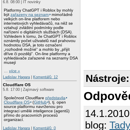
6.8. 08:00 | IT novinky
Platformy ChatGPT i Roblox by mohly
být
zařazeny na seznam
mimořádně
velkých on-line platforem nebo
internetových vyhledávačů, na něž se
vztahují zvláštní podmínky podle
nařízení o digitálních službách (DSA).
Vzhledem k tomu, že ChatGPT i Roblox
oznámily počet uživatelů nad prahovou
hodnotou DSA, je toto označení
„rozhodně možné“ a mohlo by „přijít
dříve či později“. On-line platformy a
vyhledávače zařazené na seznamy DSA
musejí
…
více »
Nástroje:
Ladislav Hagara
|
Komentářů: 12
Cloudflare OS
5.8. 17:00 | Zajímavý software
Odpově
Společnost Cloudflare
představila
Cloudflare OS
(
GitHub
), tj. open
source platformu navrženou pro
14.1.201
integraci umělé inteligence (agentů)
přímo do pracovních procesů
organizací.
blog:
Tady
Ladislav Hagara
|
Komentářů: 0