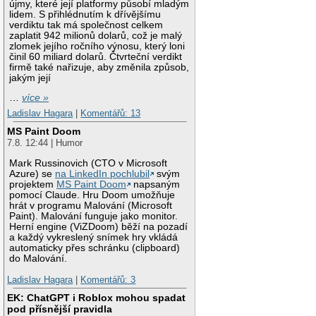
újmy, které její platformy působí mladým
lidem. S přihlédnutím k dřívějšímu
verdiktu tak má společnost celkem
zaplatit 942 milionů dolarů, což je malý
zlomek jejího ročního výnosu, který loni
činil 60 miliard dolarů. Čtvrteční verdikt
firmě také nařizuje, aby změnila způsob,
jakým její
…
více »
Ladislav Hagara
|
Komentářů: 13
MS Paint Doom
7.8. 12:44 | Humor
Mark Russinovich (CTO v Microsoft
Azure) se
na LinkedIn pochlubil
svým
projektem
MS Paint Doom
napsaným
pomocí Claude. Hru Doom umožňuje
hrát v programu Malování (Microsoft
Paint). Malování funguje jako monitor.
Herní engine (ViZDoom) běží na pozadí
a každý vykreslený snímek hry vkládá
automaticky přes schránku (clipboard)
do Malování.
Ladislav Hagara
|
Komentářů: 3
EK: ChatGPT i Roblox mohou spadat
pod přísnější pravidla