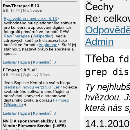
Čechy
RawTherapee 5.13
5.8. 12:44 | Nová verze
Re: celko
Byla vydána nová verze 5.13
svobodného multiplatformního softwaru
Odpovědě
pro konverzi a zpracování digitálních
fotografií primárně ve formátů RAW
RawTherapee
(
Wikipedie
). Vedle
Admin
zdrojových kódů je k dispozici také
balíček ve formátu
AppImage
. Stačí jej
stáhnout, nastavit právo ke spuštění a
spustit.
Třeba
fd
Ladislav Hagara
|
Komentářů: 0
grep dis
FFmpeg 9.0 "Lei"
4.8. 20:44 | Zajímavý článek
Jean-Baptiste Kempf na svém blogu
Ty nejhlubš
představil novou verzi 9.0 "Lei"
kolekce
svobodného softwaru umožňujícího
hvězdou. J
nahrávání, konverzi a streamovaní
digitálního zvuku a obrazu
FFmpeg
(
Wikipedie
).
která nás s
Ladislav Hagara
|
Komentářů: 0
14.1.201
NVIDIA sponzorem služby Linux
Vendor Firmware Service (LVFS)