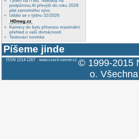
Týden na ITBiz: Náklady na
podpůrnou AI převýší do roku 2028
plat samotného vývo
Událo se v týdnu 32/2026
HDmag.cz
Kamery do bytu přinesou maximální
přehled o vaší domácnosti
Testovací novinka
Píšeme jinde
ISSN 1214-1267
www.czech-server.cz
© 1999-2015
o.
Všechna 