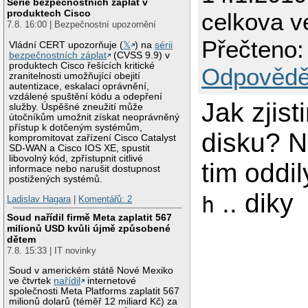
Série bezpečnostních záplat v
produktech Cisco
celkova ve
7.8. 16:00 | Bezpečnostní upozornění
Přečteno:
Vládní CERT upozorňuje (
𝕏
) na
sérii
bezpečnostních záplat
(CVSS 9.9) v
produktech Cisco řešících kritické
Odpovědě
zranitelnosti umožňující obejití
autentizace, eskalaci oprávnění,
vzdálené spuštění kódu a odepření
Jak zjist
služby. Úspěšné zneužití může
útočníkům umožnit získat neoprávněný
přístup k dotčeným systémům,
disku? 
kompromitovat zařízení Cisco Catalyst
SD-WAN a Cisco IOS XE, spustit
libovolný kód, zpřístupnit citlivé
tim oddi
informace nebo narušit dostupnost
postižených systémů.
.. diky
h
Ladislav Hagara
|
Komentářů: 2
Soud nařídil firmě Meta zaplatit 567
milionů USD kvůli újmě způsobené
dětem
7.8. 15:33 | IT novinky
Soud v americkém státě Nové Mexiko
ve čtvrtek
nařídil
internetové
společnosti Meta Platforms zaplatit 567
milionů dolarů (téměř 12 miliard Kč) za