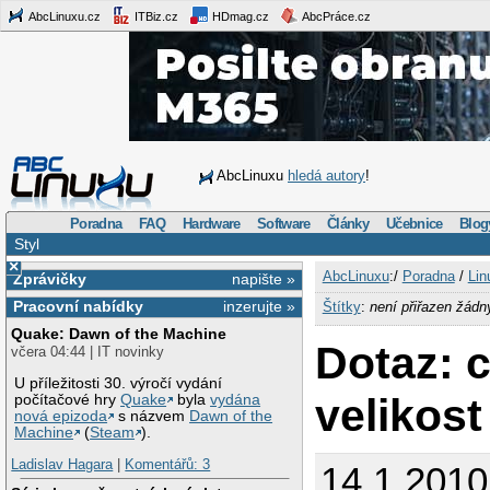
AbcLinuxu.cz
ITBiz.cz
HDmag.cz
AbcPráce.cz
AbcLinuxu
hledá autory
!
Poradna
FAQ
Hardware
Software
Články
Učebnice
Blog
Styl
×
AbcLinuxu
:/
Poradna
/
Lin
Zprávičky
napište »
Pracovní nabídky
inzerujte »
Štítky
:
není přiřazen žádn
Quake: Dawn of the Machine
Dotaz: 
včera 04:44 | IT novinky
U příležitosti 30. výročí vydání
velikost
počítačové hry
Quake
byla
vydána
nová epizoda
s názvem
Dawn of the
Machine
(
Steam
).
Ladislav Hagara
|
Komentářů: 3
14.1.2010