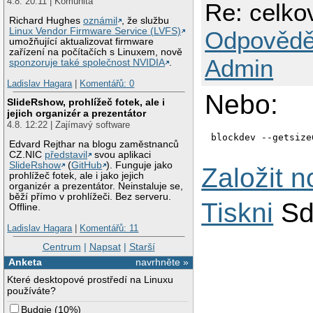
4.8. 20:11 | Komunita
Re: celko
Richard Hughes
oznámil
, že službu
Linux Vendor Firmware Service (LVFS)
Odpovědě
umožňující aktualizovat firmware
zařízení na počítačích s Linuxem, nově
Admin
sponzoruje také společnost NVIDIA
.
Ladislav Hagara
|
Komentářů: 0
Nebo:
SlideRshow, prohlížeč fotek, ale i
jejich organizér a prezentátor
4.8. 12:22 | Zajímavý software
blockdev --getsize
Edvard Rejthar na blogu zaměstnanců
CZ.NIC
představil
svou aplikaci
SlideRshow
(
GitHub
). Funguje jako
Založit 
prohlížeč fotek, ale i jako jejich
organizér a prezentátor. Neinstaluje se,
běží přímo v prohlížeči. Bez serveru.
Tiskni
Sd
Offline.
Ladislav Hagara
|
Komentářů: 11
Centrum
|
Napsat
|
Starší
Anketa
navrhněte »
Které desktopové prostředí na Linuxu
používáte?
Budgie
(
10%
)