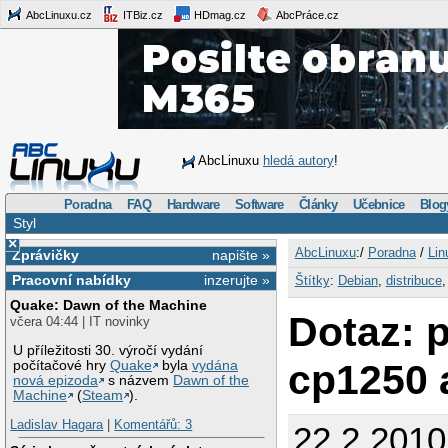
AbcLinuxu.cz
ITBiz.cz
HDmag.cz
AbcPráce.cz
AbcLinuxu
hledá autory
!
Poradna
FAQ
Hardware
Software
Články
Učebnice
Blog
Styl
×
AbcLinuxu
:/
Poradna
/
Lin
Zprávičky
napište »
Pracovní nabídky
inzerujte »
Štítky
:
Debian
,
distribuce
Quake: Dawn of the Machine
Dotaz: 
včera 04:44 | IT novinky
U příležitosti 30. výročí vydání
cp1250 
počítačové hry
Quake
byla
vydána
nová epizoda
s názvem
Dawn of the
Machine
(
Steam
).
Ladislav Hagara
|
Komentářů: 3
22.2.2010