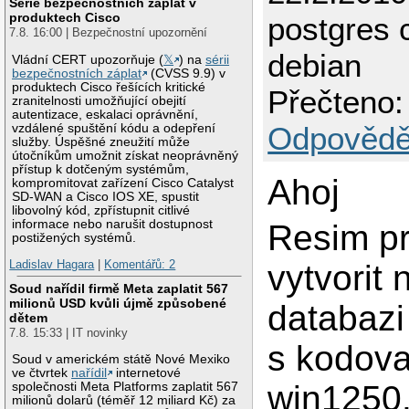
Série bezpečnostních záplat v
produktech Cisco
postgres 
7.8. 16:00 | Bezpečnostní upozornění
debian
Vládní CERT upozorňuje (
𝕏
) na
sérii
bezpečnostních záplat
(CVSS 9.9) v
produktech Cisco řešících kritické
Přečteno:
zranitelnosti umožňující obejití
autentizace, eskalaci oprávnění,
Odpovědě
vzdálené spuštění kódu a odepření
služby. Úspěšné zneužití může
útočníkům umožnit získat neoprávněný
přístup k dotčeným systémům,
Ahoj
kompromitovat zařízení Cisco Catalyst
SD-WAN a Cisco IOS XE, spustit
libovolný kód, zpřístupnit citlivé
informace nebo narušit dostupnost
Resim pr
postižených systémů.
Ladislav Hagara
|
Komentářů: 2
vytvorit
Soud nařídil firmě Meta zaplatit 567
milionů USD kvůli újmě způsobené
databazi
dětem
7.8. 15:33 | IT novinky
s kodov
Soud v americkém státě Nové Mexiko
ve čtvrtek
nařídil
internetové
win1250
společnosti Meta Platforms zaplatit 567
milionů dolarů (téměř 12 miliard Kč) za