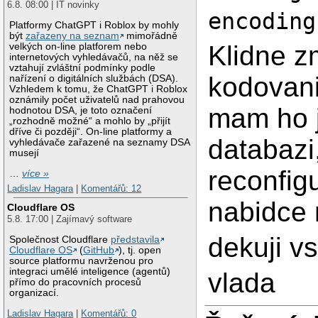
6.8. 08:00 | IT novinky
encoding
Platformy ChatGPT i Roblox by mohly
být
zařazeny na seznam
mimořádně
Klidne 
velkých on-line platforem nebo
internetových vyhledávačů, na něž se
vztahují zvláštní podmínky podle
kodovani
nařízení o digitálních službách (DSA).
Vzhledem k tomu, že ChatGPT i Roblox
oznámily počet uživatelů nad prahovou
mam ho j
hodnotou DSA, je toto označení
„rozhodně možné“ a mohlo by „přijít
dříve či později“. On-line platformy a
databazi
vyhledávače zařazené na seznamy DSA
musejí
reconfig
…
více »
Ladislav Hagara
|
Komentářů: 12
nabidce
Cloudflare OS
5.8. 17:00 | Zajímavý software
dekuji v
Společnost Cloudflare
představila
Cloudflare OS
(
GitHub
), tj. open
source platformu navrženou pro
integraci umělé inteligence (agentů)
vlada
přímo do pracovních procesů
organizací.
Ladislav Hagara
|
Komentářů: 0