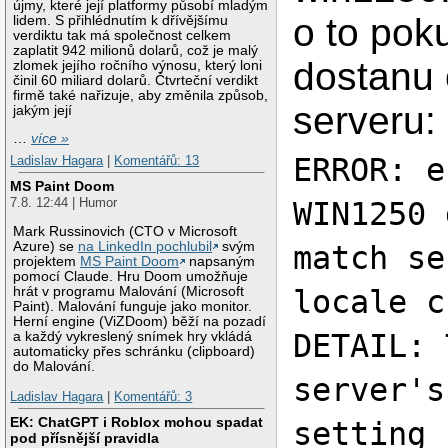
újmy, které její platformy působí mladým
o to pok
lidem. S přihlédnutím k dřívějšímu
verdiktu tak má společnost celkem
zaplatit 942 milionů dolarů, což je malý
dostanu
zlomek jejího ročního výnosu, který loni
činil 60 miliard dolarů. Čtvrteční verdikt
firmě také nařizuje, aby změnila způsob,
serveru:
jakým její
…
více »
ERROR: e
Ladislav Hagara
|
Komentářů: 13
MS Paint Doom
7.8. 12:44 | Humor
WIN1250 
Mark Russinovich (CTO v Microsoft
Azure) se
na LinkedIn pochlubil
svým
match se
projektem
MS Paint Doom
napsaným
pomocí Claude. Hru Doom umožňuje
hrát v programu Malování (Microsoft
locale c
Paint). Malování funguje jako monitor.
Herní engine (ViZDoom) běží na pozadí
DETAIL: 
a každý vykreslený snímek hry vkládá
automaticky přes schránku (clipboard)
do Malování.
server's
Ladislav Hagara
|
Komentářů: 3
EK: ChatGPT i Roblox mohou spadat
setting 
pod přísnější pravidla