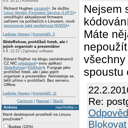
4.8. 20:11 | Komunita
Nejsem s
Richard Hughes
oznámil
, že službu
Linux Vendor Firmware Service (LVFS)
umožňující aktualizovat firmware
kódování
zařízení na počítačích s Linuxem, nově
sponzoruje také společnost NVIDIA
.
Máte něj
Ladislav Hagara
|
Komentářů: 0
SlideRshow, prohlížeč fotek, ale i
nepoužít
jejich organizér a prezentátor
4.8. 12:22 | Zajímavý software
všechny
Edvard Rejthar na blogu zaměstnanců
CZ.NIC
představil
svou aplikaci
SlideRshow
(
GitHub
). Funguje jako
spoustu 
prohlížeč fotek, ale i jako jejich
organizér a prezentátor. Neinstaluje se,
běží přímo v prohlížeči. Bez serveru.
Offline.
22.2.201
Ladislav Hagara
|
Komentářů: 11
Re: post
Centrum
|
Napsat
|
Starší
Anketa
navrhněte »
Odpověd
Které desktopové prostředí na Linuxu
používáte?
Blokovat
Budgie
(
10%
)