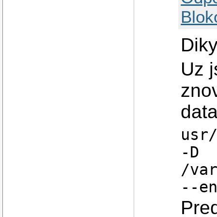
Blok
Dik
Uz j
znov
data
usr
-D
/va
--e
Pred