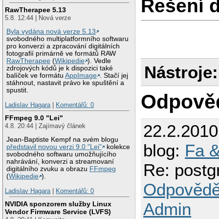
Řešení 
RawTherapee 5.13
5.8. 12:44 | Nová verze
Byla vydána nová verze 5.13
svobodného multiplatformního softwaru
pro konverzi a zpracování digitálních
fotografií primárně ve formátů RAW
RawTherapee
(
Wikipedie
). Vedle
Nástroje:
zdrojových kódů je k dispozici také
balíček ve formátu
AppImage
. Stačí jej
stáhnout, nastavit právo ke spuštění a
spustit.
Odpově
Ladislav Hagara
|
Komentářů: 0
FFmpeg 9.0 "Lei"
22.2.201
4.8. 20:44 | Zajímavý článek
Jean-Baptiste Kempf na svém blogu
blog:
Fa &
představil novou verzi 9.0 "Lei"
kolekce
svobodného softwaru umožňujícího
nahrávání, konverzi a streamovaní
Re: postg
digitálního zvuku a obrazu
FFmpeg
(
Wikipedie
).
Odpovědě
Ladislav Hagara
|
Komentářů: 0
Admin
NVIDIA sponzorem služby Linux
Vendor Firmware Service (LVFS)