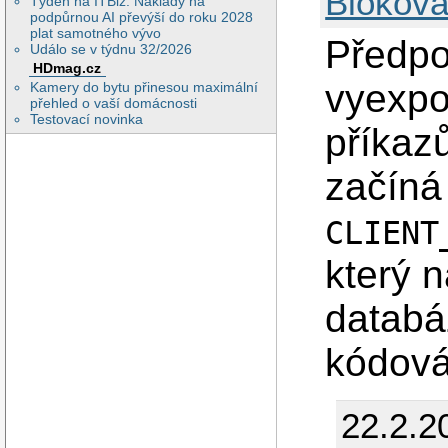
Blokova
Týden na ITBiz: Náklady na
podpůrnou AI převýší do roku 2028
plat samotného vývo
Předpo
Událo se v týdnu 32/2026
HDmag.cz
vyexpo
Kamery do bytu přinesou maximální
přehled o vaší domácnosti
Testovací novinka
příkaz
začíná
CLIENT
který n
databá
kódová
22.2.2