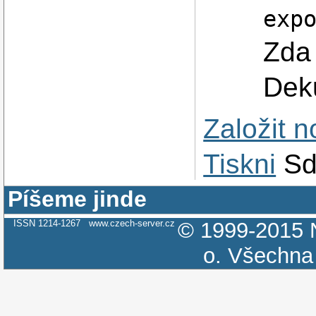
exp
Zda 
Deku
Založit 
Tiskni
Sd
Píšeme jinde
ISSN 1214-1267
www.czech-server.cz
© 1999-2015
o.
Všechna 