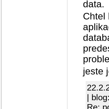
data.
Chtel 
aplika
datab
prede
probl
jeste
22.2.
| blog
Re: p