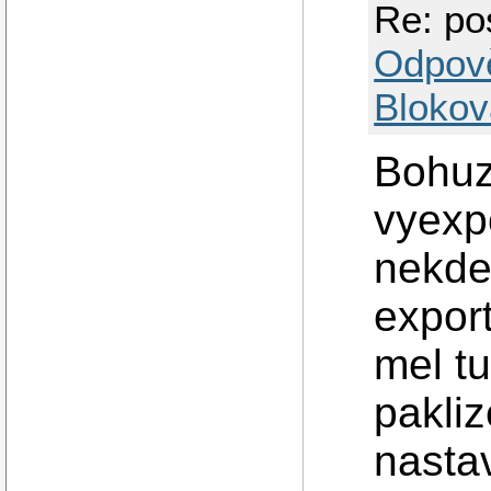
Re: po
Odpov
Blokov
Bohuz
vyexp
nekde
export
mel t
pakliz
nasta