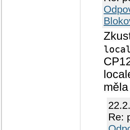
Odpo
Bloko
Zkus
loca
CP12
loca
měla 
22.2
Re: 
Odp