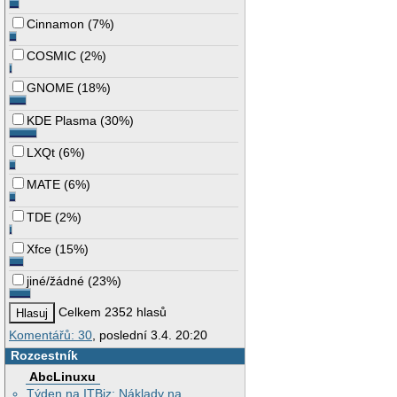
Cinnamon
(
7%
)
COSMIC
(
2%
)
GNOME
(
18%
)
KDE Plasma
(
30%
)
LXQt
(
6%
)
MATE
(
6%
)
TDE
(
2%
)
Xfce
(
15%
)
jiné/žádné
(
23%
)
Celkem 2352 hlasů
Komentářů: 30
, poslední 3.4. 20:20
Rozcestník
AbcLinuxu
Týden na ITBiz: Náklady na