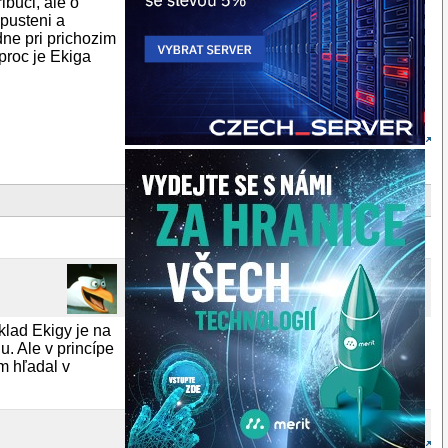
ibuci, ale o
pusteni a
dne pri prichozim
proc je Ekiga
klad Ekigy je na
u. Ale v princípe
m hľadal v