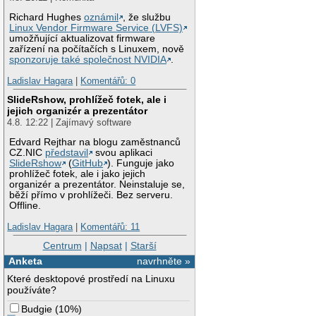
Richard Hughes
oznámil
, že službu
Linux Vendor Firmware Service (LVFS)
umožňující aktualizovat firmware
zařízení na počítačích s Linuxem, nově
sponzoruje také společnost NVIDIA
.
Ladislav Hagara
|
Komentářů: 0
SlideRshow, prohlížeč fotek, ale i
jejich organizér a prezentátor
4.8. 12:22 | Zajímavý software
Edvard Rejthar na blogu zaměstnanců
CZ.NIC
představil
svou aplikaci
SlideRshow
(
GitHub
). Funguje jako
prohlížeč fotek, ale i jako jejich
organizér a prezentátor. Neinstaluje se,
běží přímo v prohlížeči. Bez serveru.
Offline.
Ladislav Hagara
|
Komentářů: 11
Centrum
|
Napsat
|
Starší
Anketa
navrhněte »
Které desktopové prostředí na Linuxu
používáte?
Budgie
(
10%
)