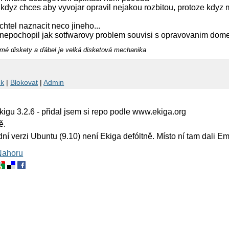
o kdyz chces aby vyvojar opravil nejakou rozbitou, protoze kdyz 
htel naznacit neco jineho...
nepochopil jak sotfwarovy problem souvisi s opravovanim dom
amé diskety a ďábel je velká disketová mechanika
nk
|
Blokovat
|
Admin
gu 3.2.6 - přidal jsem si repo podle www.ekiga.org
ě.
 verzi Ubuntu (9.10) není Ekiga defóltně. Místo ní tam dali Em
Nahoru