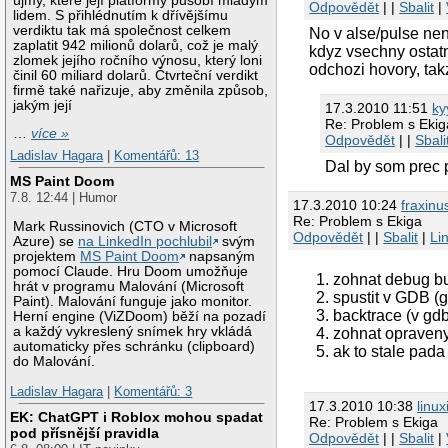
újmy, které její platformy působí mladým
Odpovědět
| |
Sbalit
|
lidem. S přihlédnutím k dřívějšímu
verdiktu tak má společnost celkem
No v alse/pulse ne
zaplatit 942 milionů dolarů, což je malý
kdyz vsechny ostatn
zlomek jejího ročního výnosu, který loni
odchozi hovory, ta
činil 60 miliard dolarů. Čtvrteční verdikt
firmě také nařizuje, aby změnila způsob,
jakým její
17.3.2010 11:51
ky
Re: Problem s Ekig
…
více »
Odpovědět
| |
Sbali
Ladislav Hagara
|
Komentářů: 13
Dal by som prec p
MS Paint Doom
7.8. 12:44 | Humor
17.3.2010 10:24
fraxinu
Re: Problem s Ekiga
Mark Russinovich (CTO v Microsoft
Odpovědět
| |
Sbalit
|
Li
Azure) se
na LinkedIn pochlubil
svým
projektem
MS Paint Doom
napsaným
pomocí Claude. Hru Doom umožňuje
zohnat debug bu
hrát v programu Malování (Microsoft
spustit v GDB (g
Paint). Malování funguje jako monitor.
backtrace (v gdb
Herní engine (ViZDoom) běží na pozadí
a každý vykreslený snímek hry vkládá
zohnat opraveny
automaticky přes schránku (clipboard)
ak to stale pada
do Malování.
Ladislav Hagara
|
Komentářů: 3
17.3.2010 10:38
linux
EK: ChatGPT i Roblox mohou spadat
Re: Problem s Ekiga
pod přísnější pravidla
Odpovědět
| |
Sbalit
|