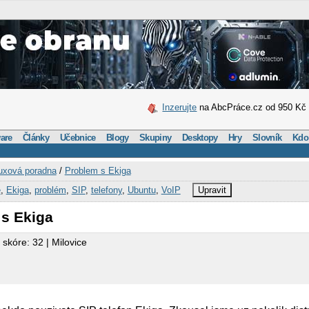
Inzerujte
na AbcPráce.cz od 950 Kč
are
Články
Učebnice
Blogy
Skupiny
Desktopy
Hry
Slovník
Kdo
uxová poradna
/
Problem s Ekiga
e
,
Ekiga
,
problém
,
SIP
,
telefony
,
Ubuntu
,
VoIP
Upravit
 s Ekiga
 skóre: 32 | Milovice