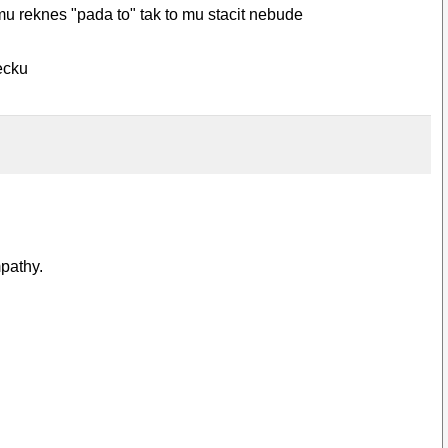
mu reknes "pada to" tak to mu stacit nebude
ecku
pathy.