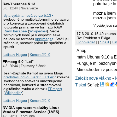
potreba je t
RawTherapee 5.13
5.8. 12:44 | Nová verze
mozna jsem c
Byla vydána nová verze 5.13
mozna jsem 
svobodného multiplatformního softwaru
pro konverzi a zpracování digitálních
V pekle jsou s
fotografií primárně ve formátů RAW
RawTherapee
(
Wikipedie
). Vedle
17.3.2010 15:49 xouma
zdrojových kódů je k dispozici také
Re: Problem s Ekiga
balíček ve formátu
AppImage
. Stačí jej
Odpovědět
| |
Sbalit
|
Li
stáhnout, nastavit právo ke spuštění a
spustit.
Ahoj,
Ladislav Hagara
|
Komentářů: 0
mám Ubuntu 9.10 a Eki
FFmpeg 9.0 "Lei"
Funguje mi bezchybn
4.8. 20:44 | Zajímavý článek
Mimochodem v poslední
Jean-Baptiste Kempf na svém blogu
představil novou verzi 9.0 "Lei"
kolekce
Založit nové vlákno
•
svobodného softwaru umožňujícího
Tiskni
Sdílej:
nahrávání, konverzi a streamovaní
digitálního zvuku a obrazu
FFmpeg
(
Wikipedie
).
Ladislav Hagara
|
Komentářů: 0
NVIDIA sponzorem služby Linux
Vendor Firmware Service (LVFS)
4.8. 20:11 | Komunita