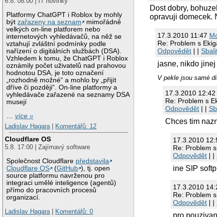
6.8. 08:00 | IT novinky
Dost dobry, bohuze
Platformy ChatGPT i Roblox by mohly
opravuji domecek. 
být
zařazeny na seznam
mimořádně
velkých on-line platforem nebo
17.3.2010 11:47
Mo
internetových vyhledávačů, na něž se
Re: Problem s Ekig
vztahují zvláštní podmínky podle
Odpovědět
| |
Sbali
nařízení o digitálních službách (DSA).
Vzhledem k tomu, že ChatGPT i Roblox
jasne, nikdo jine
oznámily počet uživatelů nad prahovou
hodnotou DSA, je toto označení
V pekle jsou samé di
„rozhodně možné“ a mohlo by „přijít
dříve či později“. On-line platformy a
17.3.2010 12:4
vyhledávače zařazené na seznamy DSA
Re: Problem s E
musejí
Odpovědět
| |
Sb
…
více »
Chces tim nazn
Ladislav Hagara
|
Komentářů: 12
Cloudflare OS
17.3.2010 12
5.8. 17:00 | Zajímavý software
Re: Problem s
Odpovědět
| |
Společnost Cloudflare
představila
ine SIP soft
Cloudflare OS
(
GitHub
), tj. open
source platformu navrženou pro
integraci umělé inteligence (agentů)
17.3.2010 14
přímo do pracovních procesů
Re: Problem s
organizací.
Odpovědět
| |
Ladislav Hagara
|
Komentářů: 0
pro pouzivan