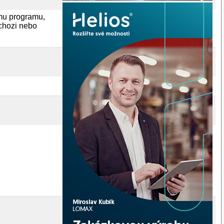
omu programu,
ichozi nebo