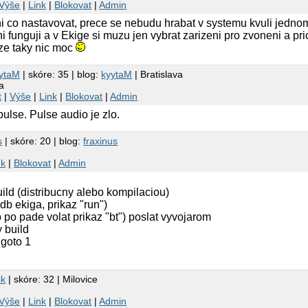
Výše
|
Link
|
Blokovat
|
Admin
ni co nastavovat, prece se nebudu hrabat v systemu kvuli jedn
i funguji a v Ekige si muzu jen vybrat zarizeni pro zvoneni a pr
kze taky nic moc
ytaM
| skóre: 35 | blog:
kyytaM
| Bratislava
a
t
|
Výše
|
Link
|
Blokovat
|
Admin
ulse. Pulse audio je zlo.
s
| skóre: 20 | blog:
fraxinus
nk
|
Blokovat
|
Admin
ild (distribucny alebo kompilaciou)
db ekiga, prikaz "run")
 po pade volat prikaz "bt") poslat vyvojarom
 build
 goto 1
ik
| skóre: 32 | Milovice
Výše
|
Link
|
Blokovat
|
Admin