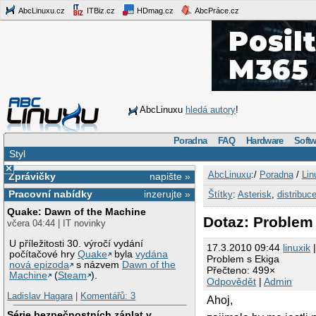
AbcLinuxu.cz
ITBiz.cz
HDmag.cz
AbcPráce.cz
AbcLinuxu
hledá autory
!
Poradna
FAQ
Hardware
Softw
Styl
×
AbcLinuxu
:/
Poradna
/
Lin
Zprávičky
napište »
Pracovní nabídky
inzerujte »
Štítky
:
Asterisk
,
distribuc
Quake: Dawn of the Machine
Dotaz: Problem
včera 04:44 | IT novinky
U příležitosti 30. výročí vydání
17.3.2010 09:44
linuxik
|
počítačové hry
Quake
byla
vydána
Problem s Ekiga
nová epizoda
s názvem
Dawn of the
Přečteno: 499×
Machine
(
Steam
).
Odpovědět
|
Admin
Ladislav Hagara
|
Komentářů: 3
Ahoj,
Série bezpečnostních záplat v