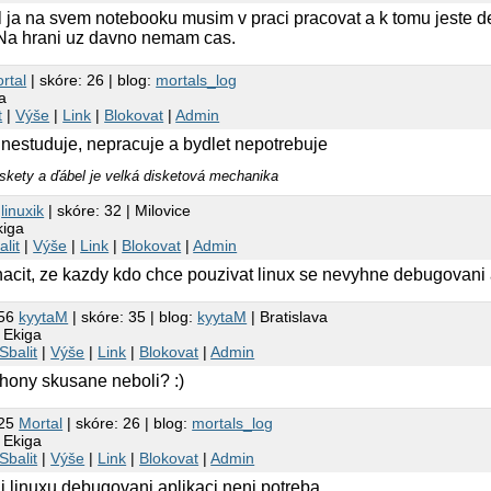
l ja na svem notebooku musim v praci pracovat a k tomu jeste d
Na hrani uz davno nemam cas.
rtal
| skóre: 26 | blog:
mortals_log
a
t
|
Výše
|
Link
|
Blokovat
|
Admin
j nestuduje, nepracuje a bydlet nepotrebuje
skety a ďábel je velká disketová mechanika
2
linuxik
| skóre: 32 | Milovice
kiga
alit
|
Výše
|
Link
|
Blokovat
|
Admin
acit, ze kazdy kdo chce pouzivat linux se nevyhne debugovani 
:56
kyytaM
| skóre: 35 | blog:
kyytaM
| Bratislava
 Ekiga
Sbalit
|
Výše
|
Link
|
Blokovat
|
Admin
phony skusane neboli? :)
:25
Mortal
| skóre: 26 | blog:
mortals_log
 Ekiga
Sbalit
|
Výše
|
Link
|
Blokovat
|
Admin
i linuxu debugovani aplikaci neni potreba