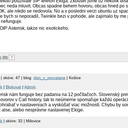
nekdo pouzivate SIP telefon Ekiga. Zkousel jsme uz nekolik distr
vubec neda mluvit. Obcas spadne behem hovoru, obcas hned po s
OK, ale nikdo se nedovola. No a v posledni verzi ubuntu uz spa
 bych si neporadil, Twinkle bezi v pohode, ale zajimalo by me 
 nefunguje.
IP Asterisk, takze nic exotickeho.
t
(0)
?
| skóre: 47 | blog:
slon_v_porcelane
| Košice
nk
|
Blokovat
|
Admin
risk nám funguje bez padania na 12 počítačoch. Slovenský pre
hovorov v Call history, tak to neúmerne spomaľuje každú operáci
pohrabať v nastaveniach a vyskúšať viac možností. Chybu by so
 alse, alebo nesprávne nastavenej Ekige.
ik
| skóre: 32 | Milovice