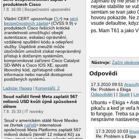
zajimalo by me jestli 
produktech Cisco
nejake stabilite se 
7.8. 16:00 | Bezpečnostní upozornění
semtam se tvari jako 
hovoru pokazde. Ne ze
Vládní CERT upozorňuje (
𝕏
) na
sérii
vsude defaultne, kdyz
bezpečnostních záplat
(CVSS 9.9) v
produktech Cisco řešících kritické
ps. Mam T61 a jako VO
zranitelnosti umožňující obejití
autentizace, eskalaci oprávnění,
vzdálené spuštění kódu a odepření
služby. Úspěšné zneužití může
útočníkům umožnit získat neoprávněný
přístup k dotčeným systémům,
kompromitovat zařízení Cisco Catalyst
Nástroje:
Začni sledova
SD-WAN a Cisco IOS XE, spustit
libovolný kód, zpřístupnit citlivé
Odpovědi
informace nebo narušit dostupnost
postižených systémů.
17.3.2010 09:51
AraxoN
Ladislav Hagara
|
Komentářů: 2
Re: Problem s Ekiga
Odpovědět
| |
Sbalit
|
Li
Soud nařídil firmě Meta zaplatit 567
milionů USD kvůli újmě způsobené
Ubuntu + Ekiga + Aste
dětem
pikaču a keď je veľa 
7.8. 15:33 | IT novinky
to funguje. Treba sa 
nesprávne nastavenej
Soud v americkém státě Nové Mexiko
ve čtvrtek
nařídil
internetové
společnosti Meta Platforms zaplatit 567
17.3.2010 10:03
linux
milionů dolarů (téměř 12 miliard Kč) za
Re: Problem s Ekiga