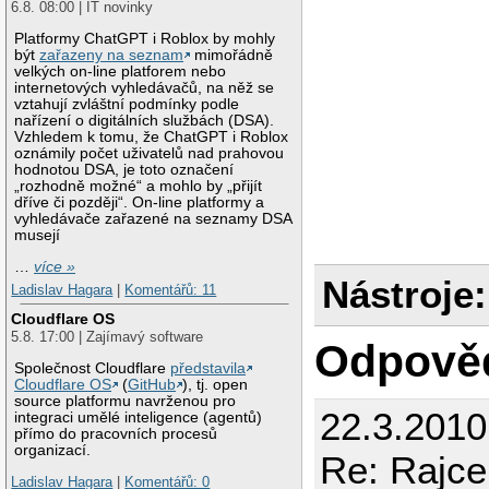
6.8. 08:00 | IT novinky
Platformy ChatGPT i Roblox by mohly
být
zařazeny na seznam
mimořádně
velkých on-line platforem nebo
internetových vyhledávačů, na něž se
vztahují zvláštní podmínky podle
nařízení o digitálních službách (DSA).
Vzhledem k tomu, že ChatGPT i Roblox
oznámily počet uživatelů nad prahovou
hodnotou DSA, je toto označení
„rozhodně možné“ a mohlo by „přijít
dříve či později“. On-line platformy a
vyhledávače zařazené na seznamy DSA
musejí
…
více »
Nástroje:
Ladislav Hagara
|
Komentářů: 11
Cloudflare OS
5.8. 17:00 | Zajímavý software
Odpově
Společnost Cloudflare
představila
Cloudflare OS
(
GitHub
), tj. open
source platformu navrženou pro
22.3.2010
integraci umělé inteligence (agentů)
přímo do pracovních procesů
organizací.
Re: Rajce
Ladislav Hagara
|
Komentářů: 0