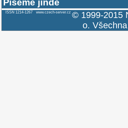
Píšeme jinde
ISSN 1214-1267
www.czech-server.cz
© 1999-2015
o.
Všechna 