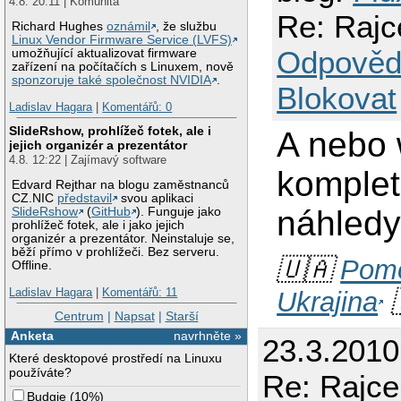
4.8. 20:11 | Komunita
Re: Rajc
Richard Hughes
oznámil
, že službu
Linux Vendor Firmware Service (LVFS)
Odpověd
umožňující aktualizovat firmware
zařízení na počítačích s Linuxem, nově
sponzoruje také společnost NVIDIA
.
Blokovat
Ladislav Hagara
|
Komentářů: 0
SlideRshow, prohlížeč fotek, ale i
A nebo 
jejich organizér a prezentátor
4.8. 12:22 | Zajímavý software
komplet 
Edvard Rejthar na blogu zaměstnanců
CZ.NIC
představil
svou aplikaci
náhled
SlideRshow
(
GitHub
). Funguje jako
prohlížeč fotek, ale i jako jejich
organizér a prezentátor. Neinstaluje se,
běží přímo v prohlížeči. Bez serveru.
🇺🇦
Pomo
Offline.
Ladislav Hagara
|
Komentářů: 11
Ukrajina

Centrum
|
Napsat
|
Starší
Anketa
navrhněte »
23.3.201
Které desktopové prostředí na Linuxu
používáte?
Re: Rajce
Budgie
(
10%
)