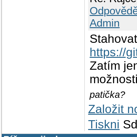
Odpovědě
Admin
Stahova
https://
Zatím j
možnosti
patička?
Založit 
Tiskni
Sd