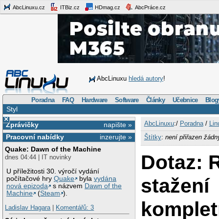
AbcLinuxu.cz
ITBiz.cz
HDmag.cz
AbcPráce.cz
AbcLinuxu
hledá autory
!
Poradna
FAQ
Hardware
Software
Články
Učebnice
Blog
Styl
×
AbcLinuxu
:/
Poradna
/
Lin
Zprávičky
napište »
Pracovní nabídky
inzerujte »
Štítky
:
není přiřazen žádn
Quake: Dawn of the Machine
Dotaz: 
dnes 04:44 | IT novinky
U příležitosti 30. výročí vydání
stažení
počítačové hry
Quake
byla
vydána
nová epizoda
s názvem
Dawn of the
Machine
(
Steam
).
komplet
Ladislav Hagara
|
Komentářů: 3