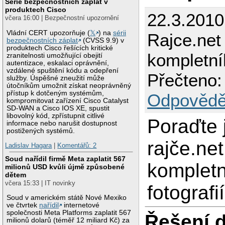
Série bezpečnostních záplat v
produktech Cisco
22.3.2010
včera 16:00 | Bezpečnostní upozornění
Vládní CERT upozorňuje (
𝕏
) na
sérii
Rajce.net
bezpečnostních záplat
(CVSS 9.9) v
produktech Cisco řešících kritické
kompletní
zranitelnosti umožňující obejití
autentizace, eskalaci oprávnění,
vzdálené spuštění kódu a odepření
Přečteno:
služby. Úspěšné zneužití může
útočníkům umožnit získat neoprávněný
přístup k dotčeným systémům,
Odpovědě
kompromitovat zařízení Cisco Catalyst
SD-WAN a Cisco IOS XE, spustit
libovolný kód, zpřístupnit citlivé
Poraďte 
informace nebo narušit dostupnost
postižených systémů.
rajče.ne
Ladislav Hagara
|
Komentářů: 2
Soud nařídil firmě Meta zaplatit 567
kompletn
milionů USD kvůli újmě způsobené
dětem
včera 15:33 | IT novinky
fotografií
Soud v americkém státě Nové Mexiko
ve čtvrtek
nařídil
internetové
společnosti Meta Platforms zaplatit 567
Řešení 
milionů dolarů (téměř 12 miliard Kč) za