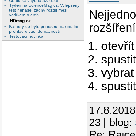
Událo se v týdnu 32/2026
Týden na ScienceMag.cz: Vylepšený
test nenašel žádný rozdíl mezi
Nejjedno
vodíkem a antiv
HDmag.cz
rozšířen
Kamery do bytu přinesou maximální
přehled o vaší domácnosti
Testovací novinka
otevří
spusti
vybrat
spusti
17.8.201
23 | blog:
Re: Rajce