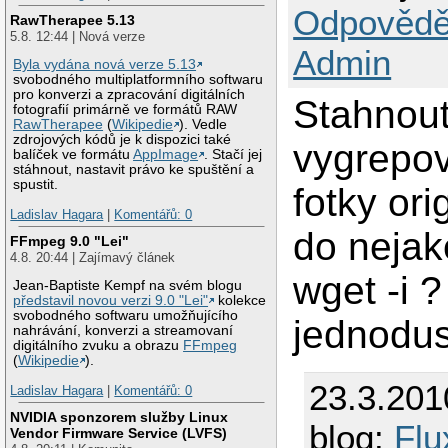
Odpovědě
RawTherapee 5.13
5.8. 12:44 | Nová verze
Admin
Byla vydána nová verze 5.13
svobodného multiplatformního softwaru
pro konverzi a zpracování digitálních
Stahnout
fotografií primárně ve formátů RAW
RawTherapee
(
Wikipedie
). Vedle
zdrojových kódů je k dispozici také
vygrepova
balíček ve formátu
AppImage
. Stačí jej
stáhnout, nastavit právo ke spuštění a
spustit.
fotky ori
Ladislav Hagara
|
Komentářů: 0
do nejak
FFmpeg 9.0 "Lei"
4.8. 20:44 | Zajímavý článek
wget -i ?
Jean-Baptiste Kempf na svém blogu
představil novou verzi 9.0 "Lei"
kolekce
svobodného softwaru umožňujícího
jednodus
nahrávání, konverzi a streamovaní
digitálního zvuku a obrazu
FFmpeg
(
Wikipedie
).
23.3.201
Ladislav Hagara
|
Komentářů: 0
NVIDIA sponzorem služby Linux
blog:
Flu
Vendor Firmware Service (LVFS)