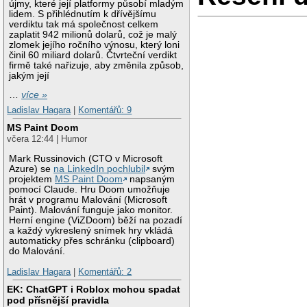
újmy, které její platformy působí mladým
lidem. S přihlédnutím k dřívějšímu
verdiktu tak má společnost celkem
zaplatit 942 milionů dolarů, což je malý
zlomek jejího ročního výnosu, který loni
činil 60 miliard dolarů. Čtvrteční verdikt
firmě také nařizuje, aby změnila způsob,
jakým její
…
více »
Ladislav Hagara
|
Komentářů: 9
MS Paint Doom
včera 12:44 | Humor
Mark Russinovich (CTO v Microsoft
Azure) se
na LinkedIn pochlubil
svým
projektem
MS Paint Doom
napsaným
pomocí Claude. Hru Doom umožňuje
hrát v programu Malování (Microsoft
Paint). Malování funguje jako monitor.
Herní engine (ViZDoom) běží na pozadí
a každý vykreslený snímek hry vkládá
automaticky přes schránku (clipboard)
do Malování.
Ladislav Hagara
|
Komentářů: 2
EK: ChatGPT i Roblox mohou spadat
pod přísnější pravidla