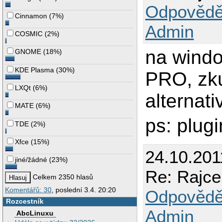
Odpovědě
Cinnamon
(
7%
)
Admin
COSMIC
(
2%
)
na windo
GNOME
(
18%
)
KDE Plasma
(
30%
)
PRO, zku
LXQt
(
6%
)
alternati
MATE
(
6%
)
ps: plug
TDE
(
2%
)
Xfce
(
15%
)
24.10.201
jiné/žádné
(
23%
)
Re: Rajce
Celkem 2350 hlasů
Komentářů: 30
, poslední 3.4. 20:20
Odpovědě
Rozcestník
Admin
AbcLinuxu