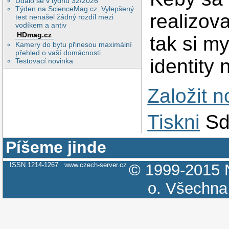
Událo se v týdnu 32/2026
Týden na ScienceMag.cz: Vylepšený
realizova
test nenašel žádný rozdíl mezi
vodíkem a antiv
HDmag.cz
tak si m
Kamery do bytu přinesou maximální
přehled o vaší domácnosti
identity
Testovací novinka
Založit 
Tiskni
Sd
Píšeme jinde
ISSN 1214-1267
www.czech-server.cz
© 1999-2015
o.
Všechna 