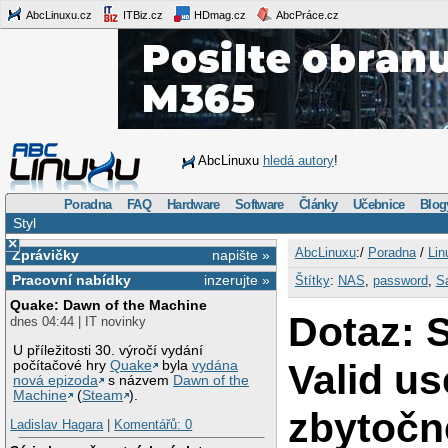
AbcLinuxu.cz
ITBiz.cz
HDmag.cz
AbcPráce.cz
AbcLinuxu
hledá autory
!
Poradna
FAQ
Hardware
Software
Články
Učebnice
Blog
Styl
×
AbcLinuxu
:/
Poradna
/
Lin
Zprávičky
napište »
Pracovní nabídky
inzerujte »
Štítky
:
NAS
,
password
,
S
Quake: Dawn of the Machine
Dotaz: 
dnes 04:44 | IT novinky
U příležitosti 30. výročí vydání
Valid us
počítačové hry
Quake
byla
vydána
nová epizoda
s názvem
Dawn of the
Machine
(
Steam
).
zbytočn
Ladislav Hagara
|
Komentářů: 0