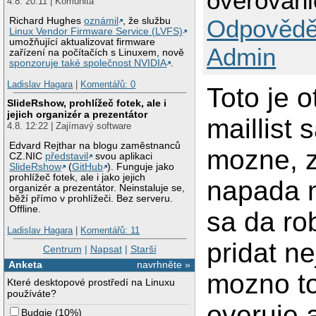
overovani
4.8. 20:11 | Komunita
Odpovědě
Richard Hughes
oznámil
, že službu
Linux Vendor Firmware Service (LVFS)
umožňující aktualizovat firmware
Admin
zařízení na počítačích s Linuxem, nově
sponzoruje také společnost NVIDIA
.
Ladislav Hagara
|
Komentářů: 0
Toto je 
SlideRshow, prohlížeč fotek, ale i
jejich organizér a prezentátor
maillist
4.8. 12:22 | Zajímavý software
Edvard Rejthar na blogu zaměstnanců
mozne, ze
CZ.NIC
představil
svou aplikaci
SlideRshow
(
GitHub
). Funguje jako
prohlížeč fotek, ale i jako jejich
napada m
organizér a prezentátor. Neinstaluje se,
běží přímo v prohlížeči. Bez serveru.
Offline.
sa da ro
Ladislav Hagara
|
Komentářů: 11
pridat n
Centrum
|
Napsat
|
Starší
Anketa
navrhněte »
mozno to
Které desktopové prostředí na Linuxu
používáte?
overuje a
Budgie
(
10%
)