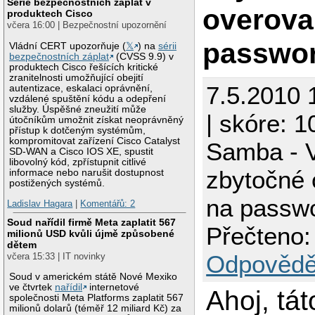
Série bezpečnostních záplat v
overova
produktech Cisco
včera 16:00 | Bezpečnostní upozornění
passwor
Vládní CERT upozorňuje (
𝕏
) na
sérii
bezpečnostních záplat
(CVSS 9.9) v
produktech Cisco řešících kritické
zranitelnosti umožňující obejití
7.5.2010 
autentizace, eskalaci oprávnění,
vzdálené spuštění kódu a odepření
služby. Úspěšné zneužití může
| skóre: 1
útočníkům umožnit získat neoprávněný
přístup k dotčeným systémům,
kompromitovat zařízení Cisco Catalyst
Samba - V
SD-WAN a Cisco IOS XE, spustit
libovolný kód, zpřístupnit citlivé
zbytočné 
informace nebo narušit dostupnost
postižených systémů.
na passwo
Ladislav Hagara
|
Komentářů: 2
Soud nařídil firmě Meta zaplatit 567
Přečteno:
milionů USD kvůli újmě způsobené
dětem
Odpovědě
včera 15:33 | IT novinky
Soud v americkém státě Nové Mexiko
ve čtvrtek
nařídil
internetové
Ahoj, tát
společnosti Meta Platforms zaplatit 567
milionů dolarů (téměř 12 miliard Kč) za