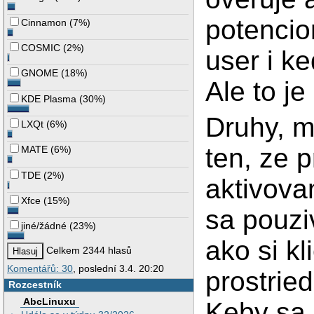
potencio
Cinnamon
(
7%
)
COSMIC
(
2%
)
user i k
GNOME
(
18%
)
Ale to j
KDE Plasma
(
30%
)
Druhy, m
LXQt
(
6%
)
ten, ze 
MATE
(
6%
)
TDE
(
2%
)
aktivova
Xfce
(
15%
)
sa pouzi
jiné/žádné
(
23%
)
ako si kl
Celkem 2344 hlasů
Komentářů: 30
, poslední 3.4. 20:20
prostried
Rozcestník
AbcLinuxu
Keby sa d