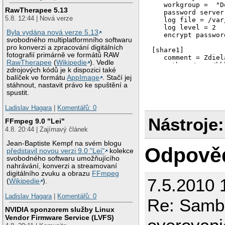
   workgroup =  "D
RawTherapee 5.13
   password server
5.8. 12:44 | Nová verze
   log file = /var
   log level = 2

Byla vydána nová verze 5.13
   encrypt passwor
svobodného multiplatformního softwaru
pro konverzi a zpracování digitálních
[share1]

fotografií primárně ve formátů RAW
   comment = Zdiel
RawTherapee
(
Wikipedie
). Vedle
   path = /aaaa/bbb
zdrojových kódů je k dispozici také
   valid users = u
balíček ve formátu
AppImage
. Stačí jej
   public = no

stáhnout, nastavit právo ke spuštění a
   writable = no

spustit.
   printable = no

Ladislav Hagara
|
Komentářů: 0
Nástroje:
FFmpeg 9.0 "Lei"
4.8. 20:44 | Zajímavý článek
Jean-Baptiste Kempf na svém blogu
Odpově
představil novou verzi 9.0 "Lei"
kolekce
svobodného softwaru umožňujícího
nahrávání, konverzi a streamovaní
digitálního zvuku a obrazu
FFmpeg
7.5.2010 
(
Wikipedie
).
Ladislav Hagara
|
Komentářů: 0
Re: Samba
NVIDIA sponzorem služby Linux
Vendor Firmware Service (LVFS)