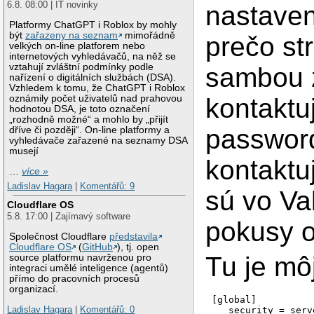
6.8. 08:00 | IT novinky
nastaven
Platformy ChatGPT i Roblox by mohly
být
zařazeny na seznam
mimořádně
prečo str
velkých on-line platforem nebo
internetových vyhledávačů, na něž se
vztahují zvláštní podmínky podle
sambou 
nařízení o digitálních službách (DSA).
Vzhledem k tomu, že ChatGPT i Roblox
kontaktu
oznámily počet uživatelů nad prahovou
hodnotou DSA, je toto označení
„rozhodně možné“ a mohlo by „přijít
password
dříve či později“. On-line platformy a
vyhledávače zařazené na seznamy DSA
musejí
kontaktuj
…
více »
Ladislav Hagara
|
Komentářů: 9
sú vo Va
Cloudflare OS
5.8. 17:00 | Zajímavý software
pokusy o
Společnost Cloudflare
představila
Cloudflare OS
(
GitHub
), tj. open
Tu je mô
source platformu navrženou pro
integraci umělé inteligence (agentů)
přímo do pracovních procesů
organizací.
[global]

Ladislav Hagara
|
Komentářů: 0
   security = serve