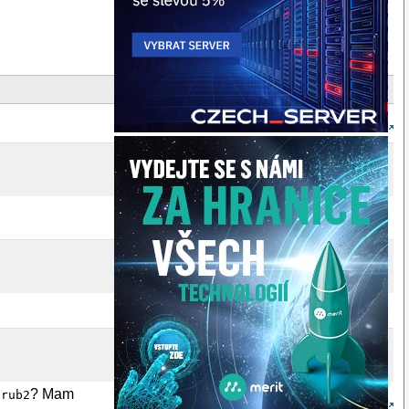
? Mam
Grub2