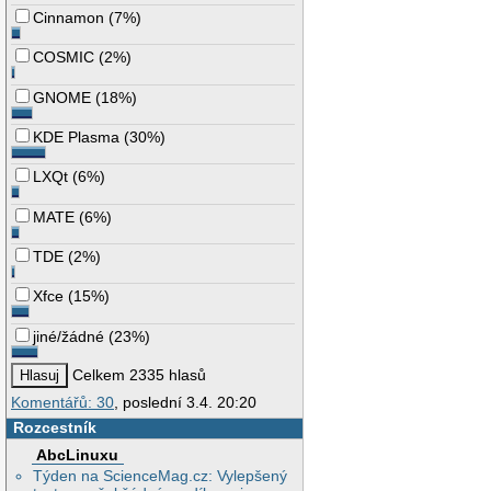
Cinnamon
(
7%
)
COSMIC
(
2%
)
GNOME
(
18%
)
KDE Plasma
(
30%
)
LXQt
(
6%
)
MATE
(
6%
)
TDE
(
2%
)
Xfce
(
15%
)
jiné/žádné
(
23%
)
Celkem 2335 hlasů
Komentářů: 30
, poslední 3.4. 20:20
Rozcestník
AbcLinuxu
Týden na ScienceMag.cz: Vylepšený