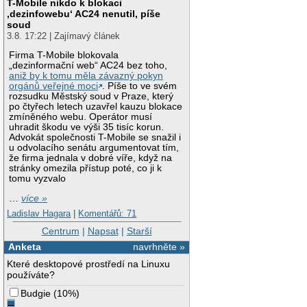
T-Mobile nikdo k blokaci
‚dezinfowebu‘ AC24 nenutil, píše
soud
3.8. 17:22 | Zajímavý článek
Firma T-Mobile blokovala
„dezinformační web“ AC24 bez toho,
aniž by k tomu měla závazný pokyn
orgánů veřejné moci
. Píše to ve svém
rozsudku Městský soud v Praze, který
po čtyřech letech uzavřel kauzu blokace
zmíněného webu. Operátor musí
uhradit škodu ve výši 35 tisíc korun.
Advokát společnosti T-Mobile se snažil i
u odvolacího senátu argumentovat tím,
že firma jednala v dobré víře, když na
stránky omezila přístup poté, co ji k
tomu vyzvalo
…
více »
Ladislav Hagara
|
Komentářů: 71
Centrum
|
Napsat
|
Starší
Anketa
navrhněte »
Které desktopové prostředí na Linuxu
používáte?
Budgie
(
10%
)