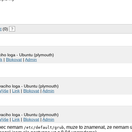
t
(0)
?
ciho loga - Ubuntu (plymouth)
nk
|
Blokovat
|
Admin
ovaciho loga - Ubuntu (plymouth)
Výše
|
Link
|
Blokovat
|
Admin
ovaciho loga - Ubuntu (plymouth)
Výše
|
Link
|
Blokovat
|
Admin
vubec nemam
, muze to znamenat, ze nemam
/etc/default/grub