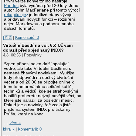
První verze konverzního nástroje
Pandoc
byla vydána před 20 lety. Jeho
autor John MacFarlane při tomto výročí
rekapituluje
jednotlivé etapy vývoje
a přidávání nových funkcí – rozšíření
nejen Markdownu a podporu mnoha
dalších formátů.
|🇵🇸
|
Komentářů: 0
Virtuální Bastlírna vol. 65: Už vám
dorazil předobjednaný INDX?
4.8. 00:55 | Pozvánky
Srpen přinesl nejen další spalující
vedro, ale také Virtuální Bastlírnu s
neméně žhavými novinkami. Využijte
tedy předpovědi na deštivý čtvrteční
večer a od 20:00 se připojte online k
tomuto neformálnímu setkání kutilů,
techniků a vědců, kde se strahovskými
bastlíři proberete nejzajímavější věci, na
které jste narazili za poslední měsíc.
Pokud jde o novinky, řeč zcela jistě
přijde na systém INDX pro tiskárny
Průša, který na konci
…
více »
bkralik
|
Komentářů: 0