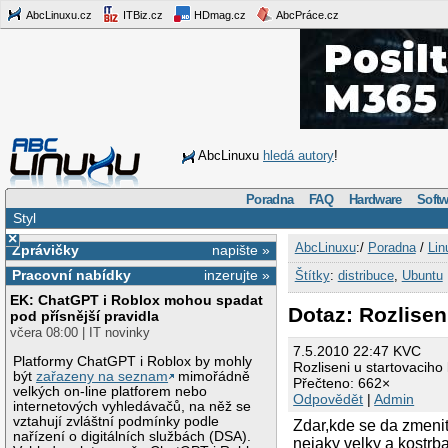
AbcLinuxu.cz
ITBiz.cz
HDmag.cz
AbcPráce.cz
AbcLinuxu
hledá autory
!
Poradna
FAQ
Hardware
Softw
Styl
×
AbcLinuxu
:/
Poradna
/
Lin
Zprávičky
napište »
Pracovní nabídky
inzerujte »
Štítky
:
distribuce
,
Ubuntu
EK: ChatGPT i Roblox mohou spadat
Dotaz: Rozlisen
pod přísnější pravidla
včera 08:00 | IT novinky
7.5.2010 22:47 KVC
Platformy ChatGPT i Roblox by mohly
Rozliseni u startovaciho
být
zařazeny na seznam
mimořádně
Přečteno: 662×
velkých on-line platforem nebo
Odpovědět
|
Admin
internetových vyhledávačů, na něž se
vztahují zvláštní podmínky podle
Zdar,kde se da zmenit
nařízení o digitálních službách (DSA).
nejaky velky a kostrba