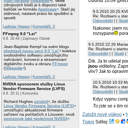
Ubuntu 10.04 (prec
RawTherapee
(
Wikipedie
). Vedle
zdrojových kódů je k dispozici také
balíček ve formátu
AppImage
. Stačí jej
9.5.2010 20:25 KV
stáhnout, nastavit právo ke spuštění a
Re: Rozliseni u sta
spustit.
Odpovědět
| |
Sbali
Ladislav Hagara
|
Komentářů: 0
Nakonec jsem roz
rozsypane
pora
FFmpeg 9.0 "Lei"
4.8. 20:44 | Zajímavý článek
9.5.2010 22:26 Maria
Jean-Baptiste Kempf na svém blogu
Re: Rozliseni u start
představil novou verzi 9.0 "Lei"
kolekce
Odpovědět
| |
Sbalit
|
svobodného softwaru umožňujícího
nahrávání, konverzi a streamovaní
Dik. Ja to udelal 
digitálního zvuku a obrazu
FFmpeg
jsou
viditelny. Zapn
(
Wikipedie
).
vliv? Jak to opravi
Ladislav Hagara
|
Komentářů: 0
10.5.2010 10:33 M
NVIDIA sponzorem služby Linux
Re: Rozliseni u sta
Vendor Firmware Service (LVFS)
Odpovědět
| |
Sbali
4.8. 20:11 | Komunita
Kdyz vypnu compi
Richard Hughes
oznámil
, že službu
To jste se s tim 
Linux Vendor Firmware Service (LVFS)
umožňující aktualizovat firmware
Založit nové vlákno
•
zařízení na počítačích s Linuxem, nově
sponzoruje také společnost NVIDIA
.
Tiskni
Sdílej:
Ladislav Hagara
|
Komentářů: 0