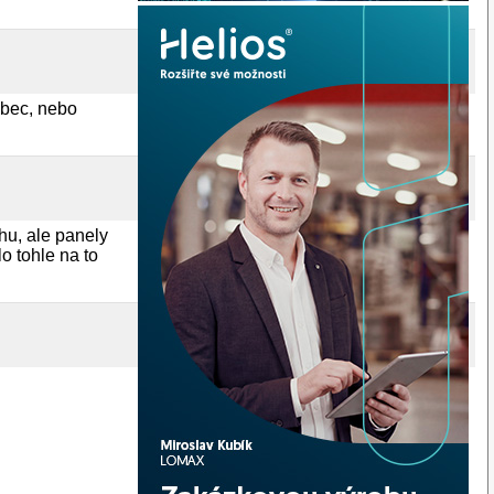
ubec, nebo
hu, ale panely
o tohle na to