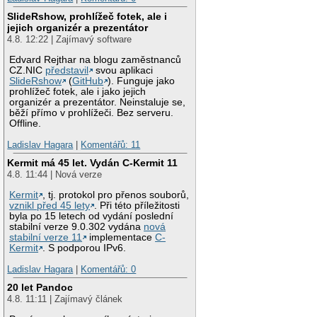
SlideRshow, prohlížeč fotek, ale i
jejich organizér a prezentátor
4.8. 12:22 | Zajímavý software
Edvard Rejthar na blogu zaměstnanců
CZ.NIC
představil
svou aplikaci
SlideRshow
(
GitHub
). Funguje jako
prohlížeč fotek, ale i jako jejich
organizér a prezentátor. Neinstaluje se,
běží přímo v prohlížeči. Bez serveru.
Offline.
Ladislav Hagara
|
Komentářů: 11
Kermit má 45 let. Vydán C-Kermit 11
4.8. 11:44 | Nová verze
Kermit
, tj. protokol pro přenos souborů,
vznikl před 45 lety
. Při této příležitosti
byla po 15 letech od vydání poslední
stabilní verze 9.0.302 vydána
nová
stabilní verze 11
implementace
C-
Kermit
. S podporou IPv6.
Ladislav Hagara
|
Komentářů: 0
20 let Pandoc
4.8. 11:11 | Zajímavý článek