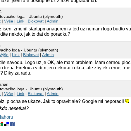
hazel jsem ale postupne uz z 8.04 upgradama).
C
rtovaciho loga - Ubuntu (plymouth)
t
|
Výše
|
Link
|
Blokovat
|
Admin
liseni zmenil startupmanagerem a ted uz nemam logo budto v
dite nekdo, jak to dat do poradku?
n
ovaciho loga - Ubuntu (plymouth)
Výše
|
Link
|
Blokovat
|
Admin
podle navodu. Logo uz je OK, ale mam problem. Mam cernou ploc
u treba Firefox a vidim jen dekoraci okna, ale zbytek cernej. mel
m? Diky za radu.
arian
rtovaciho loga - Ubuntu (plymouth)
t
|
Výše
|
Link
|
Blokovat
|
Admin
z, plocha se ukaze. Jak to opravit ale? Google mi neporadil
nikdo nesetkal?
Nahoru