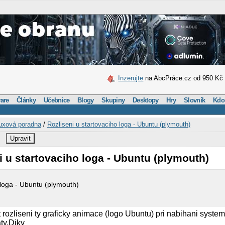
Inzerujte
na AbcPráce.cz od 950 Kč
are
Články
Učebnice
Blogy
Skupiny
Desktopy
Hry
Slovník
Kdo
uxová poradna
/
Rozliseni u startovaciho loga - Ubuntu (plymouth)
Upravit
i u startovaciho loga - Ubuntu (plymouth)
 loga - Ubuntu (plymouth)
 rozliseni ty graficky animace (logo Ubuntu) pri nabihani syst
ty.Diky