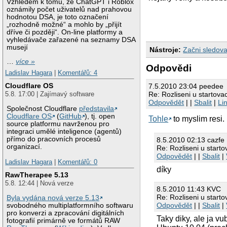
Vzhledem k tomu, že ChatGPT i Roblox
oznámily počet uživatelů nad prahovou
hodnotou DSA, je toto označení
„rozhodně možné“ a mohlo by „přijít
dříve či později“. On-line platformy a
vyhledávače zařazené na seznamy DSA
musejí
Nástroje:
Začni sledova
…
více »
Odpovědi
Ladislav Hagara
|
Komentářů: 4
Cloudflare OS
7.5.2010 23:04 peedee
Re: Rozliseni u startova
5.8. 17:00 | Zajímavý software
Odpovědět
| |
Sbalit
|
Li
Společnost Cloudflare
představila
Cloudflare OS
(
GitHub
), tj. open
Tohle
to myslim resi.
source platformu navrženou pro
integraci umělé inteligence (agentů)
přímo do pracovních procesů
8.5.2010 02:13 cazfe
organizací.
Re: Rozliseni u start
Odpovědět
| |
Sbalit
|
Ladislav Hagara
|
Komentářů: 0
díky
RawTherapee 5.13
5.8. 12:44 | Nová verze
8.5.2010 11:43 KVC
Re: Rozliseni u start
Byla vydána nová verze 5.13
Odpovědět
| |
Sbalit
|
svobodného multiplatformního softwaru
pro konverzi a zpracování digitálních
Taky diky, ale ja 
fotografií primárně ve formátů RAW