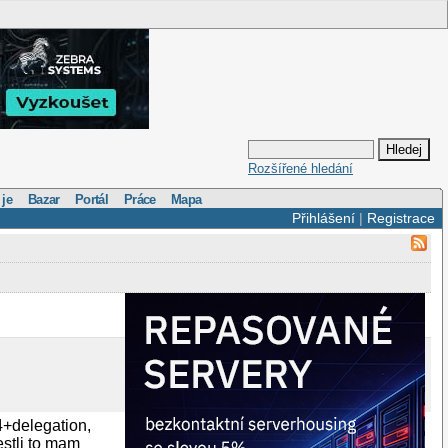
Rozšířené hledání
 je
Bazar
Portál
Práce
Mapa
Přihlášení
|
Registrace
4+delegation,
estli to mam