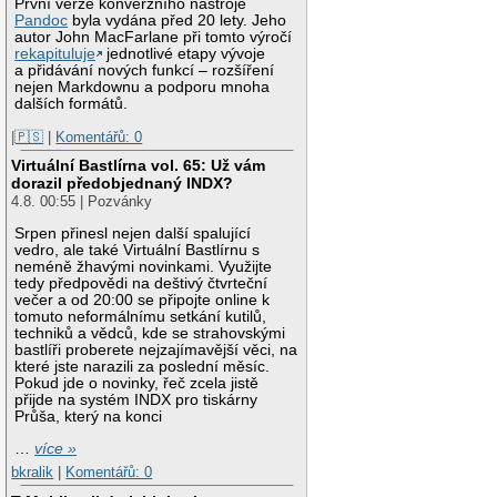
První verze konverzního nástroje
Pandoc
byla vydána před 20 lety. Jeho
autor John MacFarlane při tomto výročí
rekapituluje
jednotlivé etapy vývoje
a přidávání nových funkcí – rozšíření
nejen Markdownu a podporu mnoha
dalších formátů.
|🇵🇸
|
Komentářů: 0
Virtuální Bastlírna vol. 65: Už vám
dorazil předobjednaný INDX?
4.8. 00:55 | Pozvánky
Srpen přinesl nejen další spalující
vedro, ale také Virtuální Bastlírnu s
neméně žhavými novinkami. Využijte
tedy předpovědi na deštivý čtvrteční
večer a od 20:00 se připojte online k
tomuto neformálnímu setkání kutilů,
techniků a vědců, kde se strahovskými
bastlíři proberete nejzajímavější věci, na
které jste narazili za poslední měsíc.
Pokud jde o novinky, řeč zcela jistě
přijde na systém INDX pro tiskárny
Průša, který na konci
…
více »
bkralik
|
Komentářů: 0