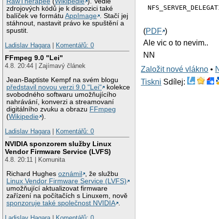
RawTherapee
(
Wikipedie
). Vedle
NFS_SERVER_DELEGAT
zdrojových kódů je k dispozici také
balíček ve formátu
AppImage
. Stačí jej
stáhnout, nastavit právo ke spuštění a
(
PDF
)
spustit.
Ale vic o to nevim..
Ladislav Hagara
|
Komentářů: 0
NN
FFmpeg 9.0 "Lei"
4.8. 20:44 | Zajímavý článek
Založit nové vlákno
•
Jean-Baptiste Kempf na svém blogu
Tiskni
Sdílej:
představil novou verzi 9.0 "Lei"
kolekce
svobodného softwaru umožňujícího
nahrávání, konverzi a streamovaní
digitálního zvuku a obrazu
FFmpeg
(
Wikipedie
).
Ladislav Hagara
|
Komentářů: 0
NVIDIA sponzorem služby Linux
Vendor Firmware Service (LVFS)
4.8. 20:11 | Komunita
Richard Hughes
oznámil
, že službu
Linux Vendor Firmware Service (LVFS)
umožňující aktualizovat firmware
zařízení na počítačích s Linuxem, nově
sponzoruje také společnost NVIDIA
.
Ladislav Hagara
|
Komentářů: 0