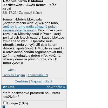
T-Mobile nikdo k blokaci
‚dezinfowebu‘ AC24 nenutil, píše
soud
3.8. 17:22 | Zajímavý článek
Firma T-Mobile blokovala
„dezinformační web“ AC24 bez toho,
aniž by k tomu měla závazný pokyn
orgánů veřejné moci
. Píše to ve svém
rozsudku Městský soud v Praze, který
po čtyřech letech uzavřel kauzu blokace
zmíněného webu. Operátor musí
uhradit škodu ve výši 35 tisíc korun.
Advokát společnosti T-Mobile se snažil i
u odvolacího senátu argumentovat tím,
že firma jednala v dobré víře, když na
stránky omezila přístup poté, co ji k
tomu vyzvalo
…
více »
Ladislav Hagara
|
Komentářů: 69
Centrum
|
Napsat
|
Starší
Anketa
navrhněte »
Které desktopové prostředí na Linuxu
používáte?
Budgie
(
10%
)