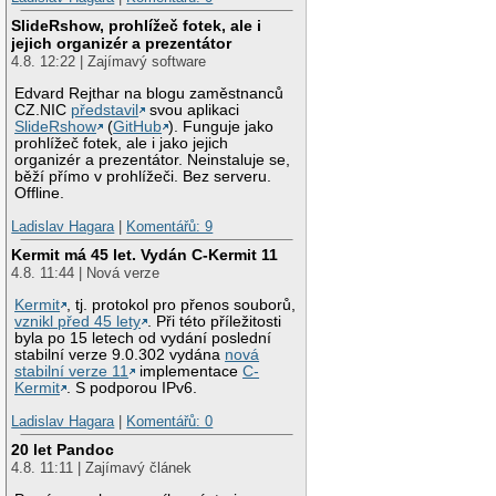
SlideRshow, prohlížeč fotek, ale i
jejich organizér a prezentátor
4.8. 12:22 | Zajímavý software
Edvard Rejthar na blogu zaměstnanců
CZ.NIC
představil
svou aplikaci
SlideRshow
(
GitHub
). Funguje jako
prohlížeč fotek, ale i jako jejich
organizér a prezentátor. Neinstaluje se,
běží přímo v prohlížeči. Bez serveru.
Offline.
Ladislav Hagara
|
Komentářů: 9
Kermit má 45 let. Vydán C-Kermit 11
4.8. 11:44 | Nová verze
Kermit
, tj. protokol pro přenos souborů,
vznikl před 45 lety
. Při této příležitosti
byla po 15 letech od vydání poslední
stabilní verze 9.0.302 vydána
nová
stabilní verze 11
implementace
C-
Kermit
. S podporou IPv6.
Ladislav Hagara
|
Komentářů: 0
20 let Pandoc
4.8. 11:11 | Zajímavý článek