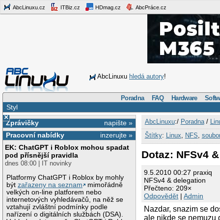
AbcLinuxu.cz
ITBiz.cz
HDmag.cz
AbcPráce.cz
AbcLinuxu
hledá autory
!
Poradna
FAQ
Hardware
Softw
Styl
×
AbcLinuxu
:/
Poradna
/
Lin
Zprávičky
napište »
Pracovní nabídky
inzerujte »
Štítky
:
Linux
,
NFS
,
soubo
EK: ChatGPT i Roblox mohou spadat
Dotaz: NFSv4 &
pod přísnější pravidla
dnes 08:00 | IT novinky
9.5.2010 00:27 praxiq
Platformy ChatGPT i Roblox by mohly
NFSv4 & delegation
být
zařazeny na seznam
mimořádně
Přečteno: 209×
velkých on-line platforem nebo
Odpovědět
|
Admin
internetových vyhledávačů, na něž se
vztahují zvláštní podmínky podle
Nazdar, snazim se dos
nařízení o digitálních službách (DSA).
ale nikde se nemuzu d