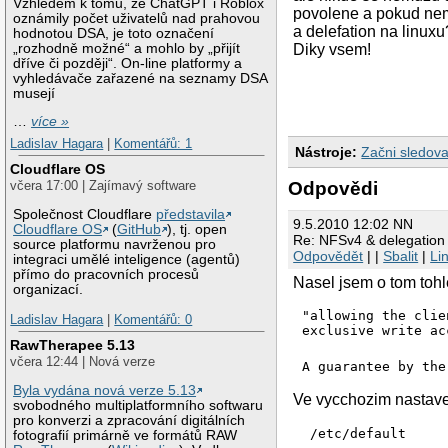
Vzhledem k tomu, že ChatGPT i Roblox
povolene a pokud nema
oznámily počet uživatelů nad prahovou
a delefation na linux
hodnotou DSA, je toto označení
„rozhodně možné“ a mohlo by „přijít
Diky vsem!
dříve či později“. On-line platformy a
vyhledávače zařazené na seznamy DSA
musejí
…
více »
Ladislav Hagara
|
Komentářů: 1
Nástroje:
Začni sledova
Cloudflare OS
Odpovědi
včera 17:00 | Zajímavý software
Společnost Cloudflare
představila
9.5.2010 12:02 NN
Cloudflare OS
(
GitHub
), tj. open
Re: NFSv4 & delegation
source platformu navrženou pro
Odpovědět
| |
Sbalit
|
Li
integraci umělé inteligence (agentů)
přímo do pracovních procesů
Nasel jsem o tom tohl
organizací.
"allowing the clie
Ladislav Hagara
|
Komentářů: 0
RawTherapee 5.13
včera 12:44 | Nová verze
Byla vydána nová verze 5.13
Ve vycchozim nastave
svobodného multiplatformního softwaru
pro konverzi a zpracování digitálních
 /etc/default 

fotografií primárně ve formátů RAW