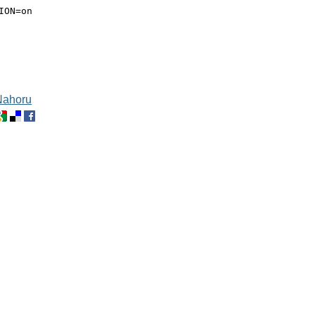
ION=on

Nahoru