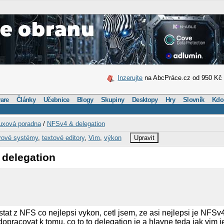
Inzerujte
na AbcPráce.cz od 950 Kč
are
Články
Učebnice
Blogy
Skupiny
Desktopy
Hry
Slovník
Kdo
uxová poradna
/
NFSv4 & delegation
rové systémy
,
textové editory
,
Vim
,
výkon
Upravit
 delegation
tat z NFS co nejlepsi vykon, cetl jsem, ze asi nejlepsi je NFSv
opracovat k tomu, co to to delegation je a hlavne teda jak vim j