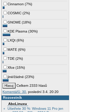
Cinnamon
(
7%
)
COSMIC
(
2%
)
GNOME
(
18%
)
KDE Plasma
(
30%
)
LXQt
(
6%
)
MATE
(
6%
)
TDE
(
2%
)
Xfce
(
15%
)
jiné/žádné
(
23%
)
Celkem 2333 hlasů
Komentářů: 30
, poslední 3.4. 20:20
Rozcestník
AbcLinuxu
Ušetřete 30 %: Windows 11 Pro jen