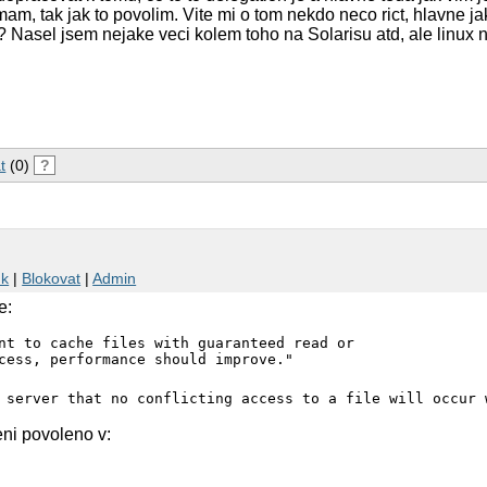
m, tak jak to povolim. Vite mi o tom nekdo neco rict, hlavne ja
u? Nasel jsem nejake veci kolem toho na Solarisu atd, ale linux 
t
(0)
?
nk
|
Blokovat
|
Admin
e:
nt to cache files with guaranteed read or

ni povoleno v: