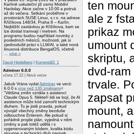
ten moun
Karlíně uskuteční již osmý Mobilní
Hackday. Akce začne v 10:00 a potrvá
až do večera. Setkání proběhne v
ale z fst
prostorách SUSE Linux, s.r.o. na adrese
Křižíkova 148/34, Praha 8 – Karlín.
Nejbližší zastávkou je Křižíkova, kam se
prikaz m
lze dostat tramvají i metrem. Na
programu budou například novinky z
posledních měsíců, možnosti, jak si
umount 
zjednodušit práci s LLM/AI, a také nová
linuxová distribuce BengalOS, včetně
…
více »
skriptu, 
David Heidelberg
|
Komentářů: 1
dvd-ram 
Adminer 6.0.0
včera 17:22 | Nová verze
trvale. P
Jakub Vrána vydal
Adminer
ve verzi
6.0.0 s
více než 130 změnami
:
"Většina změn vznikla s asistencí
zapsat p
Claude Opus 5. Někteří lidi se bojí, že AI
asistence může kód zamořit technickým
dluhem. To je jistě pravda, pokud
mount, a
vývojář všechny změny bezduše
odbouchne Enterem. Ale pokud si
pořádně projde plán, vyjedná v něm
namount
změny a pak totéž udělá i s
vygenerovaným kódem, kvalita kódu
stoupne a technický dluh naopak