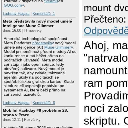
zdarma k dispozici na
Steamu
a
mount dvd
GOG.com
.
Ladislav Hagara
|
Komentářů: 1
Přečteno:
Meta představila nový model umělé
inteligence Muse Glimmer
Odpovědě
dnes 16:00 | IT novinky
Americká technologická společnost
Ahoj, m
Meta Platforms
představila
nový model
umělé inteligence (AI)
Muse Glimmer
.
Model je menší než přední modely AI od
"natrvalo
konkurence a má běžet přímo na
počítačích uživatelů. Meta model
zpřístupní jako open source, tedy
namount
otevřený software. Nový model je
navržen tak, aby zvládal takzvané
agentní úkoly na počítačích se
ram pomo
spotřebitelskou grafickou kartou. Klade
si tak za cíl uspokojit poptávku po
systémech AI, které běží přímo na
Provadim
zařízeních uživatelů.
Ladislav Hagara
|
Komentářů: 6
noci zal
Mobilní Hackday #8 proběhne 28.
srpna v Praze
skriptu. 
dnes 12:11 | Pozvánky
V pátek 28. srpna 2026 se v pražském