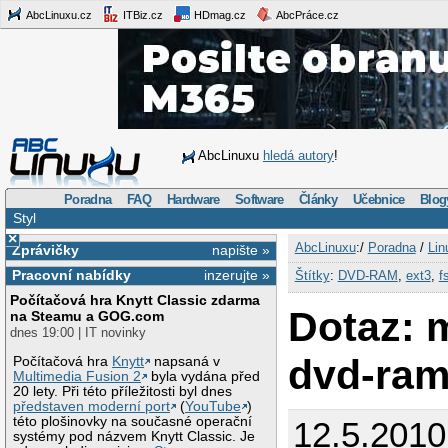
AbcLinuxu.cz
ITBiz.cz
HDmag.cz
AbcPráce.cz
AbcLinuxu
hledá autory
!
Poradna
FAQ
Hardware
Software
Články
Učebnice
Blog
Styl
×
AbcLinuxu
:/
Poradna
/
Lin
Zprávičky
napište »
Pracovní nabídky
inzerujte »
Štítky
:
DVD-RAM
,
ext3
,
f
Počítačová hra Knytt Classic zdarma
Dotaz: 
na Steamu a GOG.com
dnes 19:00 | IT novinky
dvd-ram
Počítačová hra
Knytt
napsaná v
Multimedia Fusion 2
byla vydána před
20 lety. Při této příležitosti byl dnes
představen moderní port
(
YouTube
)
této plošinovky na současné operační
12.5.2010
systémy pod názvem Knytt Classic. Je