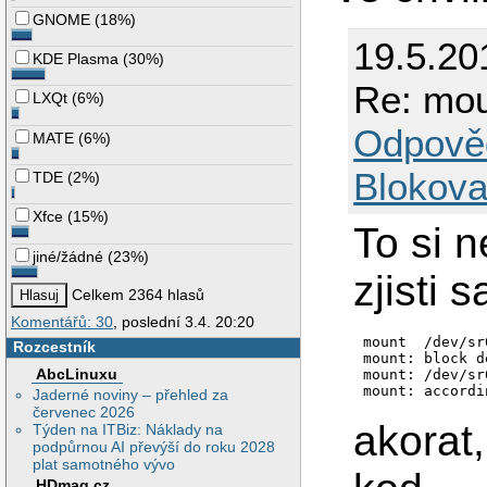
GNOME
(
18%
)
19.5.20
KDE Plasma
(
30%
)
Re: mou
LXQt
(
6%
)
Odpově
MATE
(
6%
)
Blokova
TDE
(
2%
)
Xfce
(
15%
)
To si n
jiné/žádné
(
23%
)
zjisti 
Celkem 2364 hlasů
Komentářů: 30
, poslední 3.4. 20:20
mount  /dev/sr
Rozcestník
mount: block d
AbcLinuxu
mount: /dev/sr
Jaderné noviny – přehled za
červenec 2026
akorat
Týden na ITBiz: Náklady na
podpůrnou AI převýší do roku 2028
plat samotného vývo
HDmag.cz