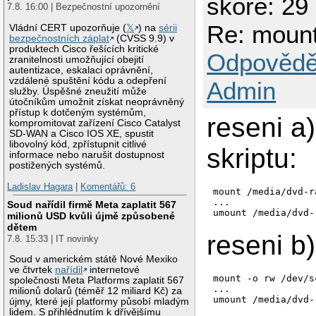
skóre: 29
7.8. 16:00 | Bezpečnostní upozornění
Re: mount
Vládní CERT upozorňuje (
𝕏
) na
sérii
bezpečnostních záplat
(CVSS 9.9) v
produktech Cisco řešících kritické
Odpovědě
zranitelnosti umožňující obejití
autentizace, eskalaci oprávnění,
vzdálené spuštění kódu a odepření
Admin
služby. Úspěšné zneužití může
útočníkům umožnit získat neoprávněný
přístup k dotčeným systémům,
reseni a)
kompromitovat zařízení Cisco Catalyst
SD-WAN a Cisco IOS XE, spustit
libovolný kód, zpřístupnit citlivé
skriptu:
informace nebo narušit dostupnost
postižených systémů.
Ladislav Hagara
|
Komentářů: 6
mount /media/dvd-ra
...

Soud nařídil firmě Meta zaplatit 567
milionů USD kvůli újmě způsobené
dětem
reseni b)
7.8. 15:33 | IT novinky
Soud v americkém státě Nové Mexiko
ve čtvrtek
nařídil
internetové
mount -o rw /dev/s
společnosti Meta Platforms zaplatit 567
...

milionů dolarů (téměř 12 miliard Kč) za
újmy, které její platformy působí mladým
lidem. S přihlédnutím k dřívějšímu