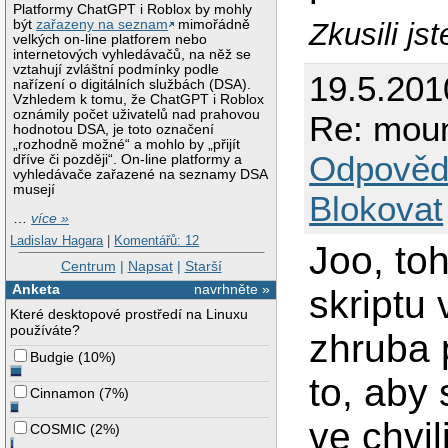
Platformy ChatGPT i Roblox by mohly
Zkusili js
být
zařazeny na seznam
mimořádně
velkých on-line platforem nebo
internetových vyhledávačů, na něž se
vztahují zvláštní podmínky podle
19.5.201
nařízení o digitálních službách (DSA).
Vzhledem k tomu, že ChatGPT i Roblox
oznámily počet uživatelů nad prahovou
Re: moun
hodnotou DSA, je toto označení
„rozhodně možné“ a mohlo by „přijít
Odpověd
dříve či později“. On-line platformy a
vyhledávače zařazené na seznamy DSA
musejí
Blokovat
…
více »
Ladislav Hagara
|
Komentářů: 12
Joo, to
Centrum
|
Napsat
|
Starší
Anketa
navrhněte »
skriptu
Které desktopové prostředí na Linuxu
používáte?
zhruba 
Budgie
(
10%
)
to, aby
Cinnamon
(
7%
)
ve chvil
COSMIC
(
2%
)