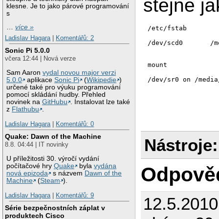
stejne j
klesne. Je to jako párové programování
s
…
více »
/etc/fstab

Ladislav Hagara
|
Komentářů: 2
/dev/scd0	/media/dvd-ram0		 auto	 auto,rw	   0	   2

Sonic Pi 5.0.0
včera 12:44 | Nová verze
mount

Sam Aaron
vydal novou major verzi
/dev/sr0 on /media
5.0.0
aplikace
Sonic Pi
(
Wikipedie
)
určené také pro výuku programování
pomocí skládání hudby. Přehled
novinek na
GitHubu
. Instalovat lze také
z
Flathubu
.
Ladislav Hagara
|
Komentářů: 0
Quake: Dawn of the Machine
Nástroje:
8.8. 04:44 | IT novinky
U příležitosti 30. výročí vydání
počítačové hry
Quake
byla
vydána
Odpově
nová epizoda
s názvem
Dawn of the
Machine
(
Steam
).
Ladislav Hagara
|
Komentářů: 9
12.5.201
Série bezpečnostních záplat v
produktech Cisco