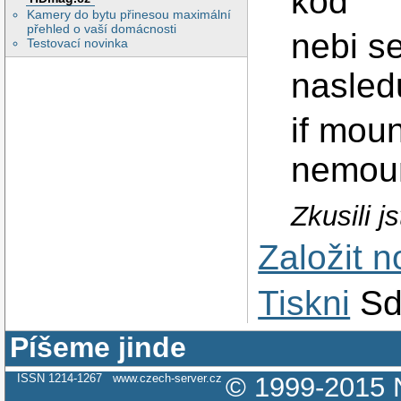
kod
Kamery do bytu přinesou maximální
přehled o vaší domácnosti
nebi s
Testovací novinka
nasledu
if moun
nemount
Zkusili 
Založit 
Tiskni
Sd
Píšeme jinde
ISSN 1214-1267
www.czech-server.cz
© 1999-2015