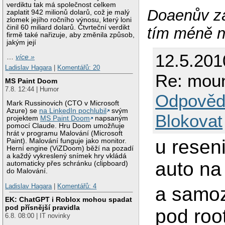
verdiktu tak má společnost celkem
Doaenův zá
zaplatit 942 milionů dolarů, což je malý
zlomek jejího ročního výnosu, který loni
činil 60 miliard dolarů. Čtvrteční verdikt
tím méně n
firmě také nařizuje, aby změnila způsob,
jakým její
12.5.201
…
více »
Ladislav Hagara
|
Komentářů: 20
Re: moun
MS Paint Doom
7.8. 12:44 | Humor
Odpověd
Mark Russinovich (CTO v Microsoft
Azure) se
na LinkedIn pochlubil
svým
Blokovat
projektem
MS Paint Doom
napsaným
pomocí Claude. Hru Doom umožňuje
hrát v programu Malování (Microsoft
u resen
Paint). Malování funguje jako monitor.
Herní engine (ViZDoom) běží na pozadí
a každý vykreslený snímek hry vkládá
auto na
automaticky přes schránku (clipboard)
do Malování.
Ladislav Hagara
|
Komentářů: 4
a samoz
EK: ChatGPT i Roblox mohou spadat
pod přísnější pravidla
pod roo
6.8. 08:00 | IT novinky