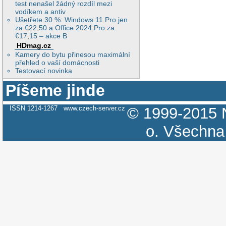
test nenašel žádný rozdíl mezi
vodíkem a antiv
Ušetřete 30 %: Windows 11 Pro jen
za €22,50 a Office 2024 Pro za
€17,15 – akce B
HDmag.cz
Kamery do bytu přinesou maximální
přehled o vaší domácnosti
Testovací novinka
Píšeme jinde
ISSN 1214-1267
www.czech-server.cz
© 1999-2015
o.
Všechna 