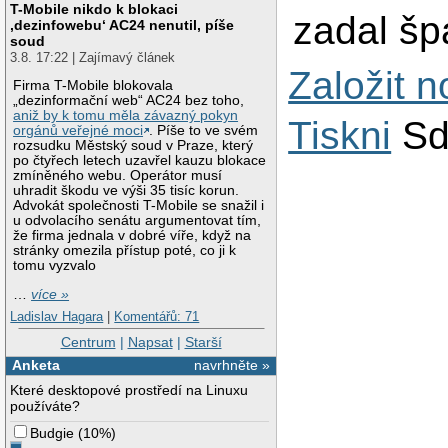
T-Mobile nikdo k blokaci
zadal šp
‚dezinfowebu‘ AC24 nenutil, píše
soud
3.8. 17:22 | Zajímavý článek
Založit 
Firma T-Mobile blokovala
„dezinformační web“ AC24 bez toho,
aniž by k tomu měla závazný pokyn
Tiskni
Sd
orgánů veřejné moci
. Píše to ve svém
rozsudku Městský soud v Praze, který
po čtyřech letech uzavřel kauzu blokace
zmíněného webu. Operátor musí
uhradit škodu ve výši 35 tisíc korun.
Advokát společnosti T-Mobile se snažil i
u odvolacího senátu argumentovat tím,
že firma jednala v dobré víře, když na
stránky omezila přístup poté, co ji k
tomu vyzvalo
…
více »
Ladislav Hagara
|
Komentářů: 71
Centrum
|
Napsat
|
Starší
Anketa
navrhněte »
Které desktopové prostředí na Linuxu
používáte?
Budgie
(
10%
)