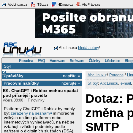
AbcLinuxu.cz
ITBiz.cz
HDmag.cz
AbcPráce.cz
AbcLinuxu
hledá autory
!
Poradna
FAQ
Hardware
Software
Články
Učebnice
Blog
Styl
×
AbcLinuxu
:/
Poradna
/
Lin
Zprávičky
napište »
Pracovní nabídky
inzerujte »
Štítky
:
AbcLinuxu
,
e-mail
EK: ChatGPT i Roblox mohou spadat
Dotaz: P
pod přísnější pravidla
včera 08:00 | IT novinky
změna p
Platformy ChatGPT i Roblox by mohly
být
zařazeny na seznam
mimořádně
velkých on-line platforem nebo
internetových vyhledávačů, na něž se
SMTP
vztahují zvláštní podmínky podle
nařízení o digitálních službách (DSA).