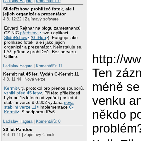
Ladislav Hagara
|
Komentářů: 0
SlideRshow, prohlížeč fotek, ale i
jejich organizér a prezentátor
4.8. 12:22 | Zajímavý software
Edvard Rejthar na blogu zaměstnanců
CZ.NIC
představil
svou aplikaci
SlideRshow
(
GitHub
). Funguje jako
prohlížeč fotek, ale i jako jejich
organizér a prezentátor. Neinstaluje se,
běží přímo v prohlížeči. Bez serveru.
http://w
Offline.
Ladislav Hagara
|
Komentářů: 11
Ten zázn
Kermit má 45 let. Vydán C-Kermit 11
4.8. 11:44 | Nová verze
méně se 
Kermit
, tj. protokol pro přenos souborů,
vznikl před 45 lety
. Při této příležitosti
venku an
byla po 15 letech od vydání poslední
stabilní verze 9.0.302 vydána
nová
stabilní verze 11
implementace
C-
někdo po
Kermit
. S podporou IPv6.
Ladislav Hagara
|
Komentářů: 0
problém
20 let Pandoc
4.8. 11:11 | Zajímavý článek