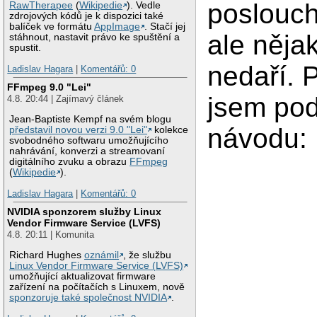
poslouch
RawTherapee
(
Wikipedie
). Vedle
zdrojových kódů je k dispozici také
balíček ve formátu
AppImage
. Stačí jej
ale něja
stáhnout, nastavit právo ke spuštění a
spustit.
nedaří. 
Ladislav Hagara
|
Komentářů: 0
FFmpeg 9.0 "Lei"
jsem pod
4.8. 20:44 | Zajímavý článek
Jean-Baptiste Kempf na svém blogu
návodu:
představil novou verzi 9.0 "Lei"
kolekce
svobodného softwaru umožňujícího
nahrávání, konverzi a streamovaní
digitálního zvuku a obrazu
FFmpeg
(
Wikipedie
).
Ladislav Hagara
|
Komentářů: 0
NVIDIA sponzorem služby Linux
Vendor Firmware Service (LVFS)
4.8. 20:11 | Komunita
Richard Hughes
oznámil
, že službu
Linux Vendor Firmware Service (LVFS)
umožňující aktualizovat firmware
zařízení na počítačích s Linuxem, nově
sponzoruje také společnost NVIDIA
.