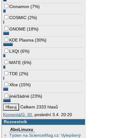
Cinnamon
(
7%
)
COSMIC
(
2%
)
GNOME
(
18%
)
KDE Plasma
(
30%
)
LXQt
(
6%
)
MATE
(
6%
)
TDE
(
2%
)
Xfce
(
15%
)
jiné/žádné
(
23%
)
Celkem 2333 hlasů
Komentářů: 30
, poslední 3.4. 20:20
Rozcestník
AbcLinuxu
Týden na ScienceMag.cz: Vylepšený