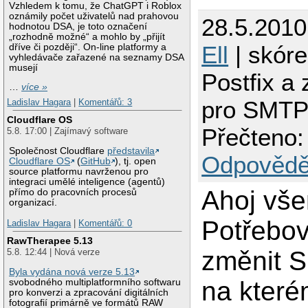
Vzhledem k tomu, že ChatGPT i Roblox
oznámily počet uživatelů nad prahovou
28.5.201
hodnotou DSA, je toto označení
„rozhodně možné“ a mohlo by „přijít
Ell
| skóre
dříve či později“. On-line platformy a
vyhledávače zařazené na seznamy DSA
musejí
Postfix a
…
více »
pro SMT
Ladislav Hagara
|
Komentářů: 3
Cloudflare OS
Přečteno:
5.8. 17:00 | Zajímavý software
Společnost Cloudflare
představila
Odpovědě
Cloudflare OS
(
GitHub
), tj. open
source platformu navrženou pro
integraci umělé inteligence (agentů)
Ahoj vš
přímo do pracovních procesů
organizací.
Potřebov
Ladislav Hagara
|
Komentářů: 0
RawTherapee 5.13
změnit 
5.8. 12:44 | Nová verze
Byla vydána nová verze 5.13
na kter
svobodného multiplatformního softwaru
pro konverzi a zpracování digitálních
fotografií primárně ve formátů RAW