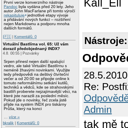
Kall_Ell
První verze konverzního nástroje
Pandoc
byla vydána před 20 lety. Jeho
autor John MacFarlane při tomto výročí
rekapituluje
jednotlivé etapy vývoje
a přidávání nových funkcí – rozšíření
nejen Markdownu a podporu mnoha
dalších formátů.
|🇵🇸
|
Komentářů: 0
Nástroje:
Virtuální Bastlírna vol. 65: Už vám
dorazil předobjednaný INDX?
4.8. 00:55 | Pozvánky
Odpově
Srpen přinesl nejen další spalující
vedro, ale také Virtuální Bastlírnu s
neméně žhavými novinkami. Využijte
28.5.201
tedy předpovědi na deštivý čtvrteční
večer a od 20:00 se připojte online k
Re: Postf
tomuto neformálnímu setkání kutilů,
techniků a vědců, kde se strahovskými
bastlíři proberete nejzajímavější věci, na
Odpovědě
které jste narazili za poslední měsíc.
Pokud jde o novinky, řeč zcela jistě
přijde na systém INDX pro tiskárny
Admin
Průša, který na konci
…
více »
tak mě t
bkralik
|
Komentářů: 0