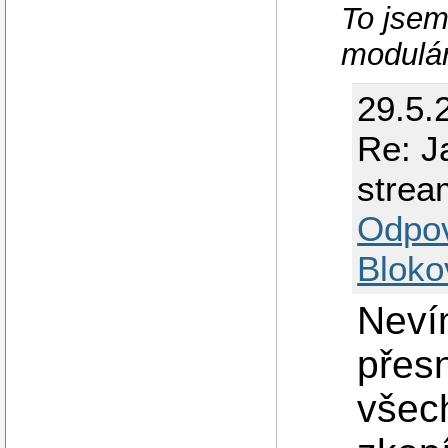
To jsem 
modulár
29.5.
Re: J
strea
Odpo
Bloko
Nevím
přes
všech