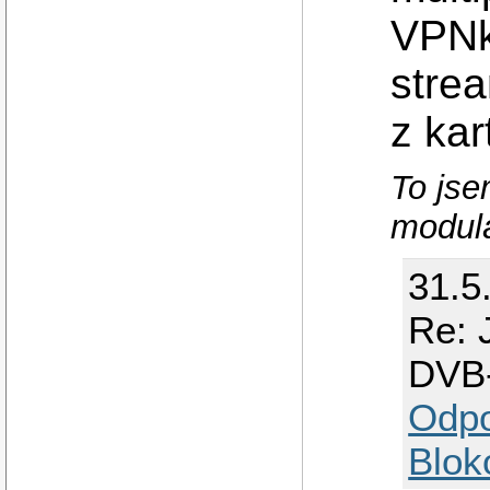
VPNk
strea
z kar
To jsem
modulá
31.5
Re: 
DVB-
Odp
Blok