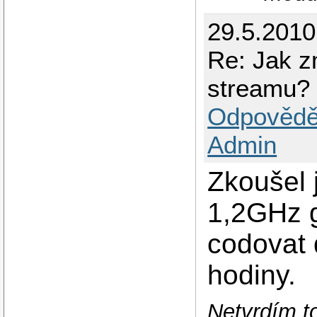
29.5.201
Re: Jak z
streamu?
Odpovědě
Admin
Zkoušel
1,2GHz g
codovat 
hodiny.
Netvrdím to