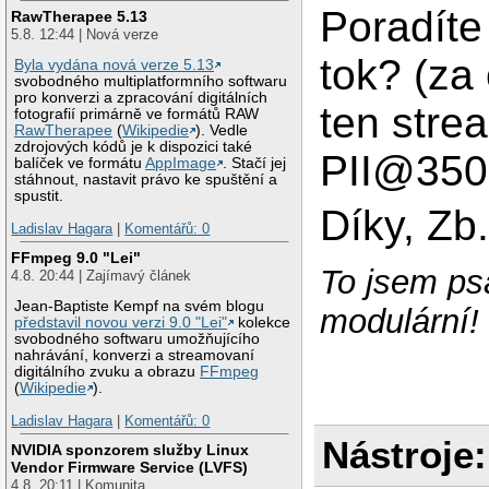
Poradíte
RawTherapee 5.13
5.8. 12:44 | Nová verze
tok? (za 
Byla vydána nová verze 5.13
svobodného multiplatformního softwaru
pro konverzi a zpracování digitálních
ten stre
fotografií primárně ve formátů RAW
RawTherapee
(
Wikipedie
). Vedle
zdrojových kódů je k dispozici také
PII@350
balíček ve formátu
AppImage
. Stačí jej
stáhnout, nastavit právo ke spuštění a
spustit.
Díky, Zb
Ladislav Hagara
|
Komentářů: 0
FFmpeg 9.0 "Lei"
To jsem psal
4.8. 20:44 | Zajímavý článek
Jean-Baptiste Kempf na svém blogu
modulární!
představil novou verzi 9.0 "Lei"
kolekce
svobodného softwaru umožňujícího
nahrávání, konverzi a streamovaní
digitálního zvuku a obrazu
FFmpeg
(
Wikipedie
).
Ladislav Hagara
|
Komentářů: 0
Nástroje:
NVIDIA sponzorem služby Linux
Vendor Firmware Service (LVFS)
4.8. 20:11 | Komunita