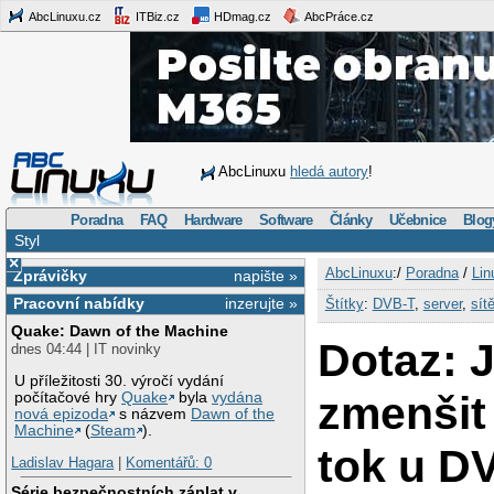
AbcLinuxu.cz
ITBiz.cz
HDmag.cz
AbcPráce.cz
AbcLinuxu
hledá autory
!
Poradna
FAQ
Hardware
Software
Články
Učebnice
Blog
Styl
×
AbcLinuxu
:/
Poradna
/
Lin
Zprávičky
napište »
Pracovní nabídky
inzerujte »
Štítky
:
DVB-T
,
server
,
sít
Quake: Dawn of the Machine
Dotaz: 
dnes 04:44 | IT novinky
U příležitosti 30. výročí vydání
zmenšit
počítačové hry
Quake
byla
vydána
nová epizoda
s názvem
Dawn of the
Machine
(
Steam
).
tok u D
Ladislav Hagara
|
Komentářů: 0
Série bezpečnostních záplat v