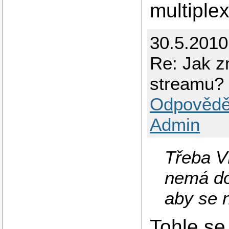
multiple
30.5.2010
Re: Jak z
streamu?
Odpovědě
Admin
Třeba V
nemá do
aby se n
Tohle se