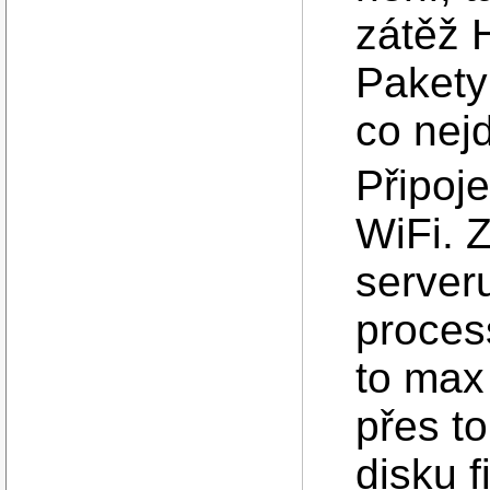
zátěž 
Pakety 
co nej
Připoj
WiFi. 
serveru
proces
to max
přes t
disku f