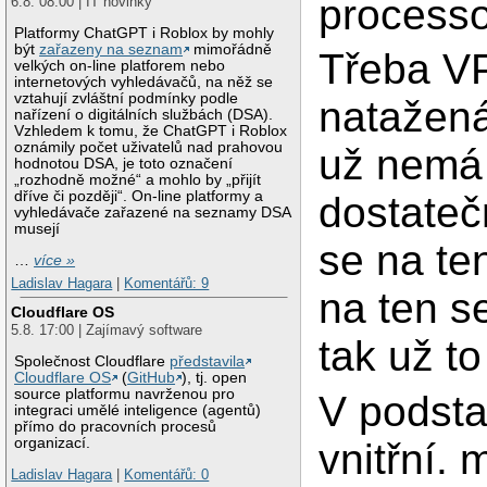
processo
6.8. 08:00 | IT novinky
Platformy ChatGPT i Roblox by mohly
být
zařazeny na seznam
mimořádně
Třeba V
velkých on-line platforem nebo
internetových vyhledávačů, na něž se
vztahují zvláštní podmínky podle
natažená
nařízení o digitálních službách (DSA).
Vzhledem k tomu, že ChatGPT i Roblox
oznámily počet uživatelů nad prahovou
už nemá
hodnotou DSA, je toto označení
„rozhodně možné“ a mohlo by „přijít
dříve či později“. On-line platformy a
dostateč
vyhledávače zařazené na seznamy DSA
musejí
se na te
…
více »
Ladislav Hagara
|
Komentářů: 9
na ten s
Cloudflare OS
5.8. 17:00 | Zajímavý software
tak už to
Společnost Cloudflare
představila
Cloudflare OS
(
GitHub
), tj. open
source platformu navrženou pro
V podsta
integraci umělé inteligence (agentů)
přímo do pracovních procesů
organizací.
vnitřní. 
Ladislav Hagara
|
Komentářů: 0