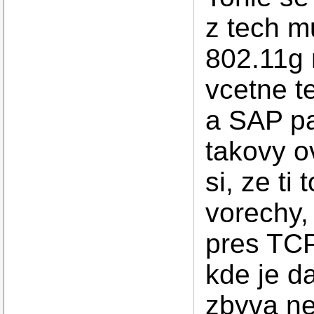
z tech m
802.11g 
vcetne t
a SAP pa
takovy o
si, ze t
vorechy,
pres TCP
kde je d
zbyva ne