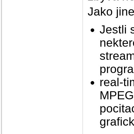
Jako jine
Jestli 
nekter
stream
progra
real-t
MPEG4
pocita
grafic