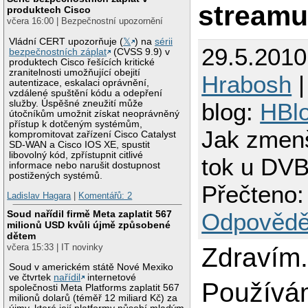
stream
produktech Cisco
včera 16:00 | Bezpečnostní upozornění
Vládní CERT upozorňuje (
𝕏
) na
sérii
29.5.2010
bezpečnostních záplat
(CVSS 9.9) v
produktech Cisco řešících kritické
zranitelnosti umožňující obejití
Hrabosh
|
autentizace, eskalaci oprávnění,
vzdálené spuštění kódu a odepření
služby. Úspěšné zneužití může
blog:
HBl
útočníkům umožnit získat neoprávněný
přístup k dotčeným systémům,
Jak zmenš
kompromitovat zařízení Cisco Catalyst
SD-WAN a Cisco IOS XE, spustit
libovolný kód, zpřístupnit citlivé
tok u DVB
informace nebo narušit dostupnost
postižených systémů.
Přečteno:
Ladislav Hagara
|
Komentářů: 2
Soud nařídil firmě Meta zaplatit 567
Odpovědě
milionů USD kvůli újmě způsobené
dětem
včera 15:33 | IT novinky
Zdravím
Soud v americkém státě Nové Mexiko
ve čtvrtek
nařídil
internetové
Používá
společnosti Meta Platforms zaplatit 567
milionů dolarů (téměř 12 miliard Kč) za