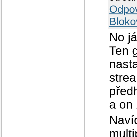
Odpo
Bloko
No já
Ten 
nasta
stre
před
a on
Navíc
multi