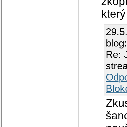
zkop
který
29.5
blog
Re: 
stre
Odp
Blok
Zku
šanc