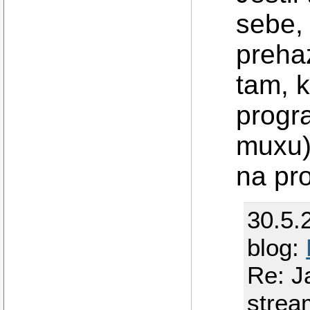
sebe, 
prehaz
tam, 
progra
muxu
na pro
30.5.
blog:
Re: J
strea