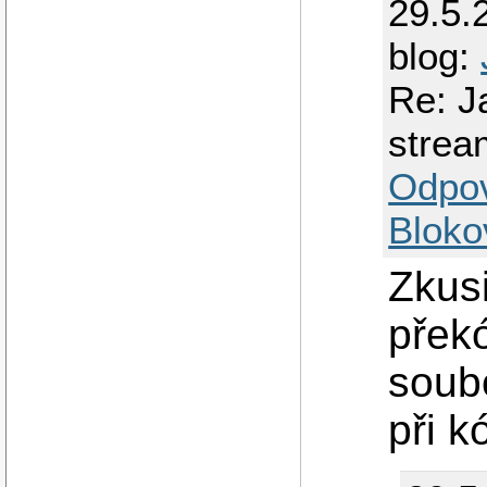
29.5.
blog:
Re: J
strea
Odpo
Bloko
Zkusi
přek
soubo
při 