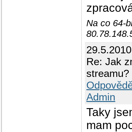
zpracová
Na co 64-b
80.78.148.5
29.5.2010
Re: Jak z
streamu?
Odpovědě
Admin
Taky jse
mam poci