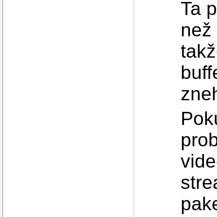
Ta 
než 
takž
buff
zne
Poku
prob
vid
stre
pak