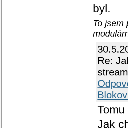
byl.
To jsem p
modulárn
30.5.2
Re: Ja
strea
Odpov
Blokov
Tomu 
Jak c