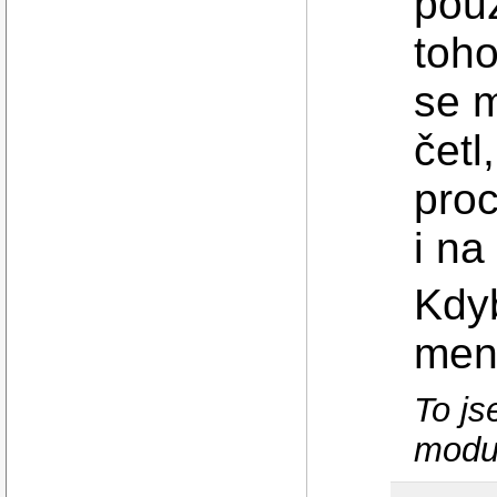
použ
toho
se m
četl
proc
i na
Kdyb
menš
To js
modul