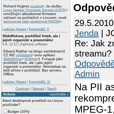
Odpově
Richard Hughes
oznámil
, že službu
Linux Vendor Firmware Service (LVFS)
umožňující aktualizovat firmware
zařízení na počítačích s Linuxem, nově
29.5.201
sponzoruje také společnost NVIDIA
.
Ladislav Hagara
|
Komentářů: 0
Jenda
| J
SlideRshow, prohlížeč fotek, ale i
jejich organizér a prezentátor
Re: Jak z
4.8. 12:22 | Zajímavý software
streamu?
Edvard Rejthar na blogu zaměstnanců
CZ.NIC
představil
svou aplikaci
SlideRshow
(
GitHub
). Funguje jako
Odpovědě
prohlížeč fotek, ale i jako jejich
organizér a prezentátor. Neinstaluje se,
běží přímo v prohlížeči. Bez serveru.
Admin
Offline.
Ladislav Hagara
|
Komentářů: 11
Na PII a
Centrum
|
Napsat
|
Starší
Anketa
navrhněte »
rekompre
Které desktopové prostředí na Linuxu
používáte?
MPEG-1, 
Budgie
(
10%
)