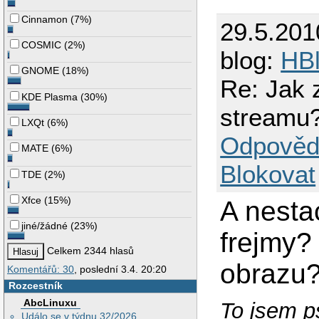
Cinnamon
(
7%
)
29.5.201
COSMIC
(
2%
)
blog:
HB
GNOME
(
18%
)
Re: Jak 
KDE Plasma
(
30%
)
streamu
LXQt
(
6%
)
Odpověd
MATE
(
6%
)
Blokovat
TDE
(
2%
)
Xfce
(
15%
)
A nesta
jiné/žádné
(
23%
)
frejmy?
Celkem 2344 hlasů
obrazu
Komentářů: 30
, poslední 3.4. 20:20
Rozcestník
AbcLinuxu
To jsem ps
Událo se v týdnu 32/2026