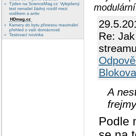
Týden na ScienceMag.cz: Vylepšený
modulární
test nenašel žádný rozdíl mezi
vodíkem a antiv
HDmag.cz
29.5.20
Kamery do bytu přinesou maximální
přehled o vaší domácnosti
Re: Jak
Testovací novinka
stream
Odpově
Blokova
A nes
frejm
Podle 
se na t