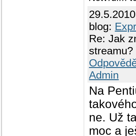
29.5.201
blog:
Expr
Re: Jak z
streamu?
Odpovědě
Admin
Na Penti
takového
ne. Už t
moc a ješ