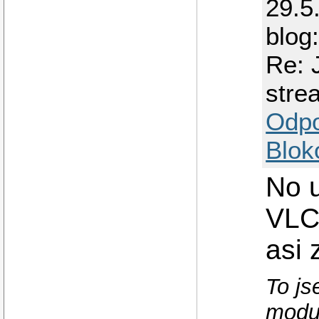
29.5
blog
Re: 
stre
Odp
Blok
No u
VLC
asi 
To js
modul