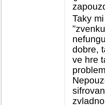
zapouz
Taky mi
"zvenku
nefunguj
dobre, 
ve hre 
proble
Nepouzi
sifrova
zvladno