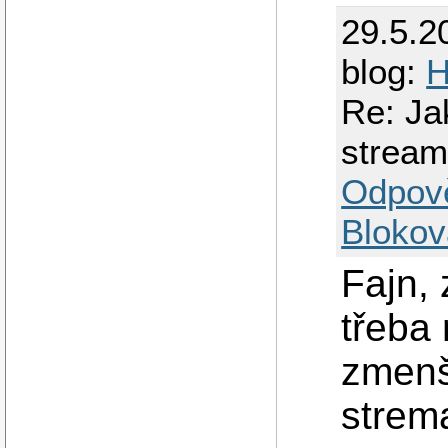
29.5.2
blog:
H
Re: Ja
strea
Odpov
Blokov
Fajn, 
třeba
zmenš
strem