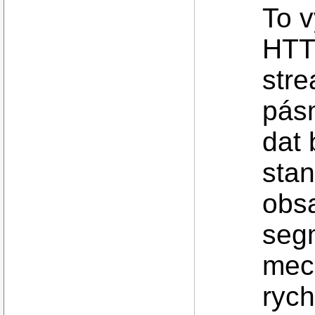
To 
HTT
stre
pásm
dat 
stan
obs
seg
mec
rych