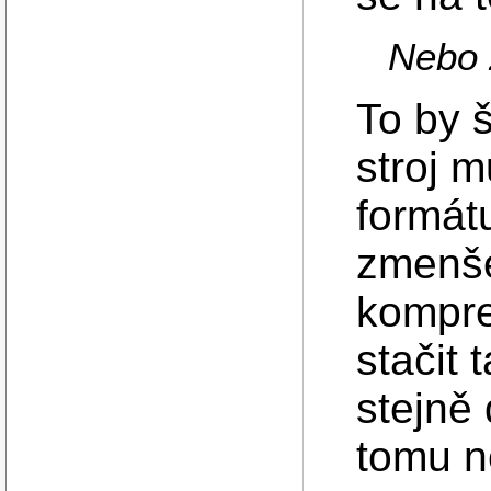
Nebo 
To by 
stroj 
formát
zmenše
kompre
stačit 
stejně
tomu n