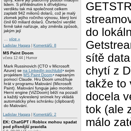
újmy, které její platformy působí mladým
GETSTR
lidem. S přihlédnutím k dřívějšímu
verdiktu tak má společnost celkem
zaplatit 942 milionů dolarů, což je malý
streamo
zlomek jejího ročního výnosu, který loni
činil 60 miliard dolarů. Čtvrteční verdikt
firmě také nařizuje, aby změnila způsob,
do lokáln
jakým její
…
více »
Getstrea
Ladislav Hagara
|
Komentářů: 8
MS Paint Doom
sítě data
včera 12:44 | Humor
Mark Russinovich (CTO v Microsoft
chytí z 
Azure) se
na LinkedIn pochlubil
svým
projektem
MS Paint Doom
napsaným
takže to
pomocí Claude. Hru Doom umožňuje
hrát v programu Malování (Microsoft
Paint). Malování funguje jako monitor.
docela v
Herní engine (ViZDoom) běží na pozadí
a každý vykreslený snímek hry vkládá
automaticky přes schránku (clipboard)
tok (ale
do Malování.
Ladislav Hagara
|
Komentářů: 2
málo zat
EK: ChatGPT i Roblox mohou spadat
pod přísnější pravidla