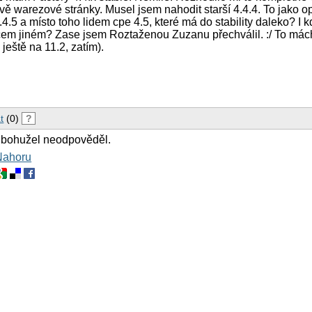
vě warezové stránky. Musel jsem nahodit starší 4.4.4. To jako
.4.5 a místo toho lidem cpe 4.5, které má do stability daleko? I 
čem jiném? Zase jsem Roztaženou Zuzanu přechválil. :/ To mách
 ještě na 11.2, zatím).
t
(0)
?
 bohužel neodpověděl.
Nahoru