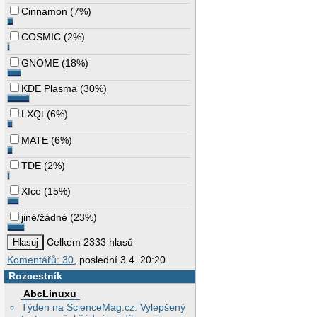
Cinnamon
(
7%
)
COSMIC
(
2%
)
GNOME
(
18%
)
KDE Plasma
(
30%
)
LXQt
(
6%
)
MATE
(
6%
)
TDE
(
2%
)
Xfce
(
15%
)
jiné/žádné
(
23%
)
Celkem 2333 hlasů
Komentářů: 30
, poslední 3.4. 20:20
Rozcestník
AbcLinuxu
Týden na ScienceMag.cz: Vylepšený