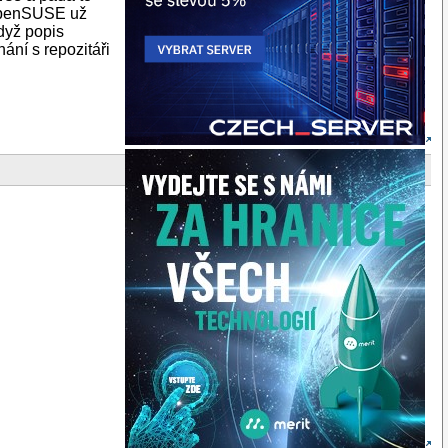
 openSUSE už
když popis
ání s repozitáři