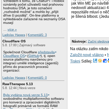
Vzhledem k tomu, že ChatGPT i Roblox
jak Win ME po návště
oznámily počet uživatelů nad prahovou
nedovolí aktualizaci 4
hodnotou DSA, je toto označení
„rozhodně možné“ a mohlo by „přijít
repozitáře mluví o ně
dříve či později“. On-line platformy a
je šílená blbost. (Jedu
vyhledávače zařazené na seznamy DSA
musejí
…
více »
Ladislav Hagara
|
Komentářů: 3
Cloudflare OS
Nástroje:
Začni sledova
5.8. 17:00 | Zajímavý software
Na otázku zatím nikdo
Společnost Cloudflare
představila
Založit nové vlákno
•
Cloudflare OS
(
GitHub
), tj. open
source platformu navrženou pro
Tiskni
Sdílej:
integraci umělé inteligence (agentů)
přímo do pracovních procesů
organizací.
Ladislav Hagara
|
Komentářů: 0
RawTherapee 5.13
5.8. 12:44 | Nová verze
Byla vydána nová verze 5.13
svobodného multiplatformního softwaru
pro konverzi a zpracování digitálních
fotografií primárně ve formátů RAW