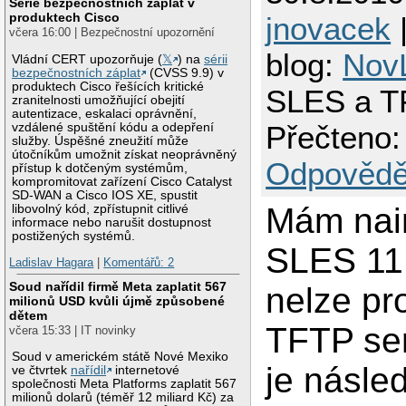
Série bezpečnostních záplat v
produktech Cisco
jnovacek
|
včera 16:00 | Bezpečnostní upozornění
blog:
Nov
Vládní CERT upozorňuje (
𝕏
) na
sérii
bezpečnostních záplat
(CVSS 9.9) v
produktech Cisco řešících kritické
SLES a T
zranitelnosti umožňující obejití
autentizace, eskalaci oprávnění,
Přečteno:
vzdálené spuštění kódu a odepření
služby. Úspěšné zneužití může
útočníkům umožnit získat neoprávněný
Odpovědě
přístup k dotčeným systémům,
kompromitovat zařízení Cisco Catalyst
SD-WAN a Cisco IOS XE, spustit
Mám nai
libovolný kód, zpřístupnit citlivé
informace nebo narušit dostupnost
postižených systémů.
SLES 11
Ladislav Hagara
|
Komentářů: 2
Soud nařídil firmě Meta zaplatit 567
nelze pr
milionů USD kvůli újmě způsobené
dětem
TFTP se
včera 15:33 | IT novinky
Soud v americkém státě Nové Mexiko
je násled
ve čtvrtek
nařídil
internetové
společnosti Meta Platforms zaplatit 567
milionů dolarů (téměř 12 miliard Kč) za