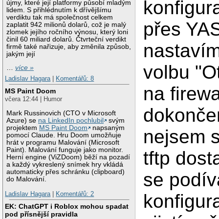
konfigur
újmy, které její platformy působí mladým
lidem. S přihlédnutím k dřívějšímu
verdiktu tak má společnost celkem
přes YAS
zaplatit 942 milionů dolarů, což je malý
zlomek jejího ročního výnosu, který loni
činil 60 miliard dolarů. Čtvrteční verdikt
nastavím
firmě také nařizuje, aby změnila způsob,
jakým její
volbu "Ot
…
více »
Ladislav Hagara
|
Komentářů: 8
na firewa
MS Paint Doom
včera 12:44 | Humor
dokonče
Mark Russinovich (CTO v Microsoft
Azure) se
na LinkedIn pochlubil
svým
projektem
MS Paint Doom
napsaným
nejsem 
pomocí Claude. Hru Doom umožňuje
hrát v programu Malování (Microsoft
Paint). Malování funguje jako monitor.
tftp dost
Herní engine (ViZDoom) běží na pozadí
a každý vykreslený snímek hry vkládá
automaticky přes schránku (clipboard)
se podí
do Malování.
Ladislav Hagara
|
Komentářů: 2
konfigur
EK: ChatGPT i Roblox mohou spadat
pod přísnější pravidla