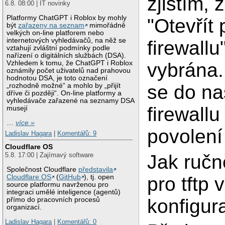
zjistím, 
6.8. 08:00 | IT novinky
Platformy ChatGPT i Roblox by mohly
"Otevřít 
být
zařazeny na seznam
mimořádně
velkých on-line platforem nebo
internetových vyhledávačů, na něž se
firewallu
vztahují zvláštní podmínky podle
nařízení o digitálních službách (DSA).
Vzhledem k tomu, že ChatGPT i Roblox
vybrána
oznámily počet uživatelů nad prahovou
hodnotou DSA, je toto označení
se do na
„rozhodně možné“ a mohlo by „přijít
dříve či později“. On-line platformy a
vyhledávače zařazené na seznamy DSA
firewallu
musejí
…
více »
povolení 
Ladislav Hagara
|
Komentářů: 9
Cloudflare OS
Jak ručn
5.8. 17:00 | Zajímavý software
Společnost Cloudflare
představila
Cloudflare OS
(
GitHub
), tj. open
pro tftp
source platformu navrženou pro
integraci umělé inteligence (agentů)
konfigur
přímo do pracovních procesů
organizací.
Ladislav Hagara
|
Komentářů: 0