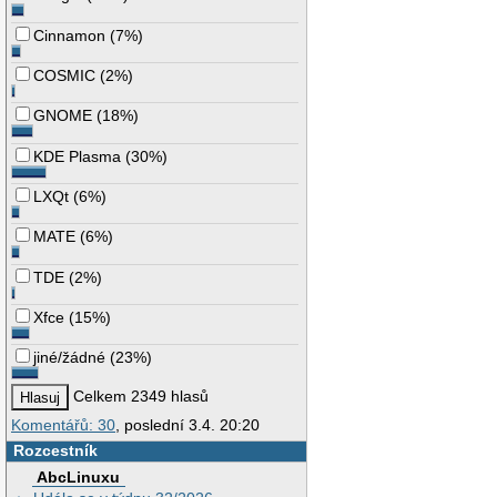
Cinnamon
(
7%
)
COSMIC
(
2%
)
GNOME
(
18%
)
KDE Plasma
(
30%
)
LXQt
(
6%
)
MATE
(
6%
)
TDE
(
2%
)
Xfce
(
15%
)
jiné/žádné
(
23%
)
Celkem 2349 hlasů
Komentářů: 30
, poslední 3.4. 20:20
Rozcestník
AbcLinuxu