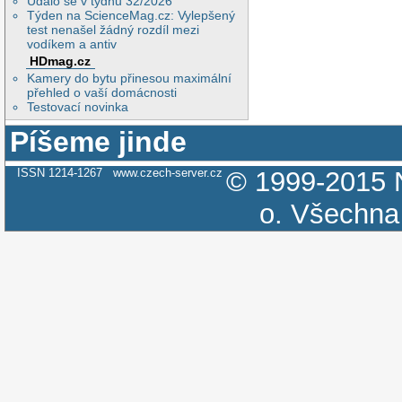
Událo se v týdnu 32/2026
Týden na ScienceMag.cz: Vylepšený
test nenašel žádný rozdíl mezi
vodíkem a antiv
HDmag.cz
Kamery do bytu přinesou maximální
přehled o vaší domácnosti
Testovací novinka
Píšeme jinde
ISSN 1214-1267
www.czech-server.cz
© 1999-2015
o.
Všechna 