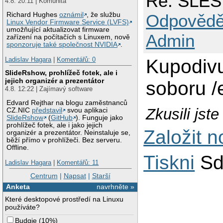
Re: SLES
4.8. 20:11 | Komunita
Odpovědě
Richard Hughes
oznámil
, že službu
Linux Vendor Firmware Service (LVFS)
umožňující aktualizovat firmware
Admin
zařízení na počítačích s Linuxem, nově
sponzoruje také společnost NVIDIA
.
Kupodivu
Ladislav Hagara
|
Komentářů: 0
SlideRshow, prohlížeč fotek, ale i
jejich organizér a prezentátor
soboru /
4.8. 12:22 | Zajímavý software
Edvard Rejthar na blogu zaměstnanců
Zkusili jst
CZ.NIC
představil
svou aplikaci
SlideRshow
(
GitHub
). Funguje jako
prohlížeč fotek, ale i jako jejich
Založit 
organizér a prezentátor. Neinstaluje se,
běží přímo v prohlížeči. Bez serveru.
Offline.
Tiskni
Sd
Ladislav Hagara
|
Komentářů: 11
Centrum
|
Napsat
|
Starší
Anketa
navrhněte »
Které desktopové prostředí na Linuxu
používáte?
Budgie
(
10%
)