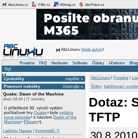
AbcLinuxu.cz
ITBiz.cz
HDmag.cz
AbcPráce.cz
AbcLinuxu
hledá autory
!
Poradna
FAQ
Hardware
Software
Články
Učebnice
Blog
Styl
×
AbcLinuxu
:/
Poradna
/
Lin
Zprávičky
napište »
Pracovní nabídky
inzerujte »
Štítky
:
balíčkovací systé
Quake: Dawn of the Machine
Dotaz: 
dnes 04:44 | IT novinky
U příležitosti 30. výročí vydání
TFTP
počítačové hry
Quake
byla
vydána
nová epizoda
s názvem
Dawn of the
Machine
(
Steam
).
Ladislav Hagara
|
Komentářů: 0
30.8.2010