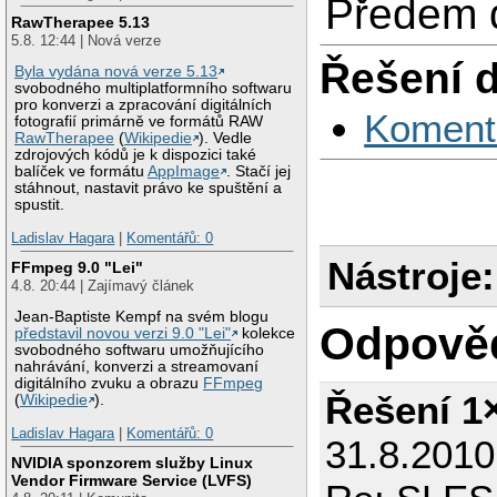
Předem d
RawTherapee 5.13
5.8. 12:44 | Nová verze
Řešení 
Byla vydána nová verze 5.13
svobodného multiplatformního softwaru
pro konverzi a zpracování digitálních
Koment
fotografií primárně ve formátů RAW
RawTherapee
(
Wikipedie
). Vedle
zdrojových kódů je k dispozici také
balíček ve formátu
AppImage
. Stačí jej
stáhnout, nastavit právo ke spuštění a
spustit.
Ladislav Hagara
|
Komentářů: 0
Nástroje:
FFmpeg 9.0 "Lei"
4.8. 20:44 | Zajímavý článek
Jean-Baptiste Kempf na svém blogu
Odpově
představil novou verzi 9.0 "Lei"
kolekce
svobodného softwaru umožňujícího
nahrávání, konverzi a streamovaní
digitálního zvuku a obrazu
FFmpeg
Řešení 1
(
Wikipedie
).
Ladislav Hagara
|
Komentářů: 0
31.8.201
NVIDIA sponzorem služby Linux
Vendor Firmware Service (LVFS)