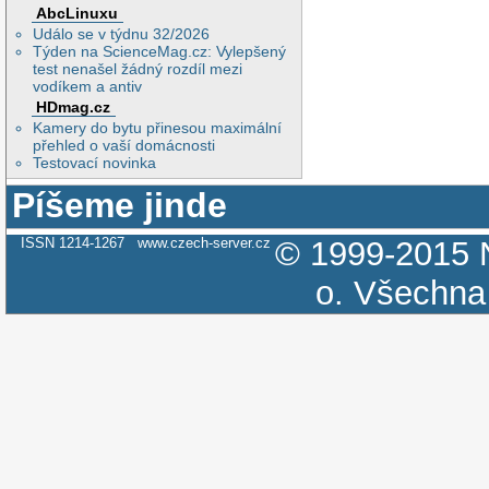
AbcLinuxu
Událo se v týdnu 32/2026
Týden na ScienceMag.cz: Vylepšený
test nenašel žádný rozdíl mezi
vodíkem a antiv
HDmag.cz
Kamery do bytu přinesou maximální
přehled o vaší domácnosti
Testovací novinka
Píšeme jinde
ISSN 1214-1267
www.czech-server.cz
© 1999-2015
o.
Všechna 