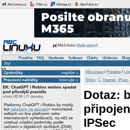
AbcLinuxu.cz
ITBiz.cz
HDmag.cz
AbcPráce.cz
AbcLinuxu
hledá autory
!
Poradna
FAQ
Hardware
Software
Články
Učebnice
Blog
Styl
×
AbcLinuxu
:/
Poradna
/
Lin
Zprávičky
napište »
Pracovní nabídky
inzerujte »
Štítky
:
C
,
Internet
,
IPsec
EK: ChatGPT i Roblox mohou spadat
Dotaz: b
pod přísnější pravidla
včera 08:00 | IT novinky
připoje
Platformy ChatGPT i Roblox by mohly
být
zařazeny na seznam
mimořádně
velkých on-line platforem nebo
internetových vyhledávačů, na něž se
IPSec
vztahují zvláštní podmínky podle
nařízení o digitálních službách (DSA).