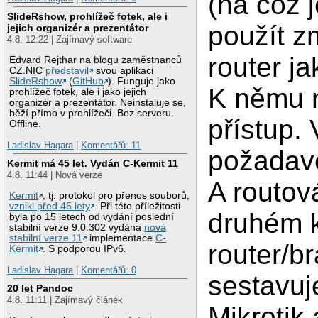
(na což 
SlideRshow, prohlížeč fotek, ale i
použít z
jejich organizér a prezentátor
4.8. 12:22 | Zajímavý software
router ja
Edvard Rejthar na blogu zaměstnanců
CZ.NIC
představil
svou aplikaci
SlideRshow
(
GitHub
). Funguje jako
K němu 
prohlížeč fotek, ale i jako jejich
organizér a prezentátor. Neinstaluje se,
běží přímo v prohlížeči. Bez serveru.
přístup.
Offline.
Ladislav Hagara
|
Komentářů: 11
požadave
Kermit má 45 let. Vydán C-Kermit 11
4.8. 11:44 | Nová verze
A routov
Kermit
, tj. protokol pro přenos souborů,
vznikl před 45 lety
. Při této příležitosti
druhém k
byla po 15 letech od vydání poslední
stabilní verze 9.0.302 vydána
nová
stabilní verze 11
implementace
C-
router/br
Kermit
. S podporou IPv6.
Ladislav Hagara
|
Komentářů: 0
sestavuj
20 let Pandoc
4.8. 11:11 | Zajímavý článek
Mikrotik 