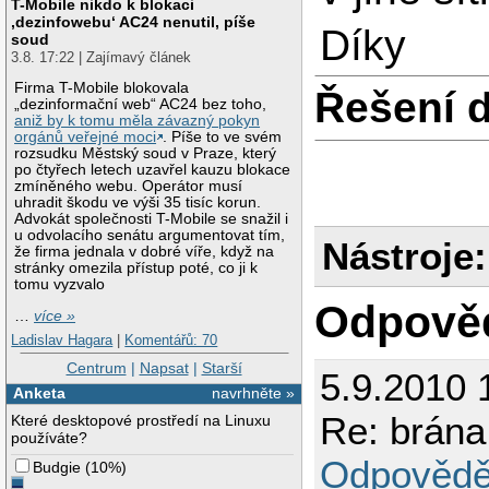
T-Mobile nikdo k blokaci
‚dezinfowebu‘ AC24 nenutil, píše
Díky
soud
3.8. 17:22 | Zajímavý článek
Firma T-Mobile blokovala
Řešení 
„dezinformační web“ AC24 bez toho,
aniž by k tomu měla závazný pokyn
orgánů veřejné moci
. Píše to ve svém
rozsudku Městský soud v Praze, který
po čtyřech letech uzavřel kauzu blokace
zmíněného webu. Operátor musí
uhradit škodu ve výši 35 tisíc korun.
Advokát společnosti T-Mobile se snažil i
u odvolacího senátu argumentovat tím,
Nástroje:
že firma jednala v dobré víře, když na
stránky omezila přístup poté, co ji k
tomu vyzvalo
Odpově
…
více »
Ladislav Hagara
|
Komentářů: 70
Centrum
|
Napsat
|
Starší
5.9.2010 
Anketa
navrhněte »
Re: brána
Které desktopové prostředí na Linuxu
používáte?
Odpovědě
Budgie
(
10%
)