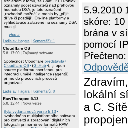
Vzhledem k tomu, že ChatGPT i Roblox
oznámily počet uživatelů nad prahovou
5.9.2010 
hodnotou DSA, je toto označení
„rozhodně možné“ a mohlo by „přijít
skóre: 10
dříve či později“. On-line platformy a
vyhledávače zařazené na seznamy DSA
musejí
brána v sí
…
více »
pomocí I
Ladislav Hagara
|
Komentářů: 1
Cloudflare OS
Přečteno:
5.8. 17:00 | Zajímavý software
Společnost Cloudflare
představila
Odpovědě
Cloudflare OS
(
GitHub
), tj. open
source platformu navrženou pro
integraci umělé inteligence (agentů)
Zdravím
přímo do pracovních procesů
organizací.
lokální s
Ladislav Hagara
|
Komentářů: 0
RawTherapee 5.13
a C. Sítě
5.8. 12:44 | Nová verze
Byla vydána nová verze 5.13
propoje
svobodného multiplatformního softwaru
pro konverzi a zpracování digitálních
fotografií primárně ve formátů RAW