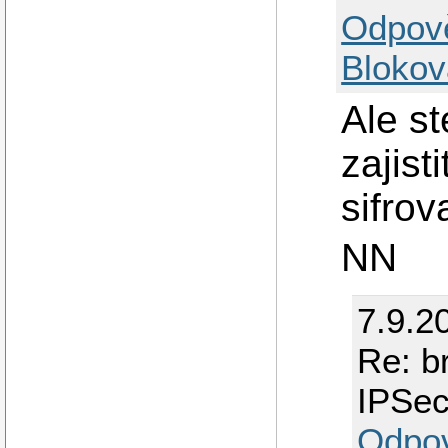
Odpov
Blokov
Ale s
zajist
sifrov
NN
7.9.2
Re: b
IPSe
Odpo