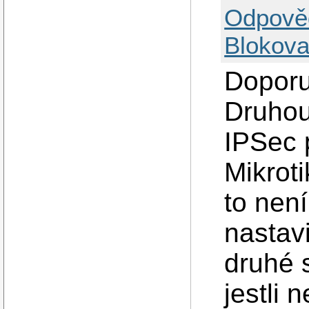
Odpově
Blokova
Doporu
Druhou
IPSec 
Mikroti
to nen
nastav
druhé 
jestli