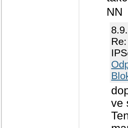
NN
8.9
Re:
IPS
Odp
Blo
dop
ve 
Ten