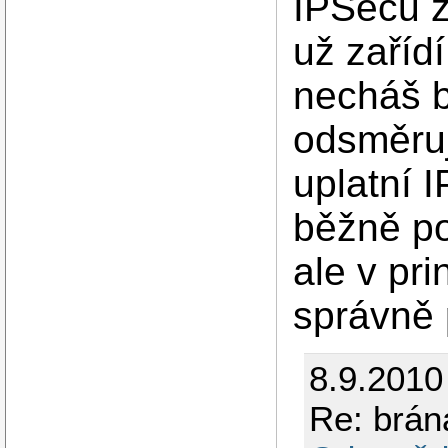
IPSecu z
už zařídí
necháš b
odsměruj
uplatní 
běžně po
ale v pri
správně 
8.9.2010
Re: brán