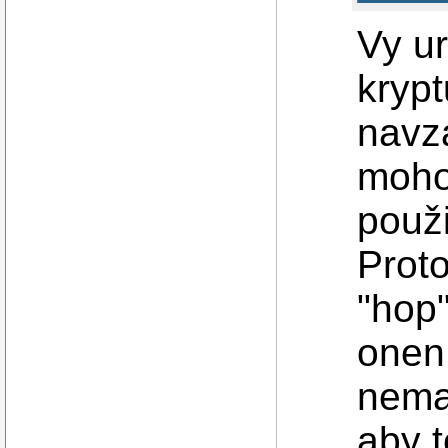
Vy ur
kryp
navz
moho
použi
Proto
"hop"
onen
nema
aby t