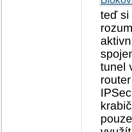
teď si
rozum
aktivn
spoje
tunel
router
IPSec
krabič
pouze 
využít