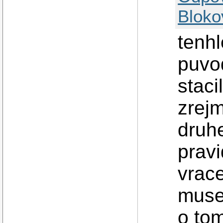
Bloko
tenhl
puvod
staci
zrejm
druhe
pravi
vrace
muset
o to