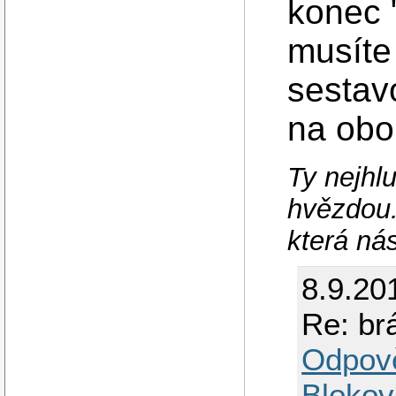
konec 
musíte 
sestav
na obo
Ty nejhlu
hvězdou.
která ná
8.9.20
Re: br
Odpov
Blokov