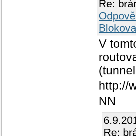
Re: brá
Odpově
Blokova
V tomt
routov
(tunnel
http:/
NN
6.9.20
Re: br