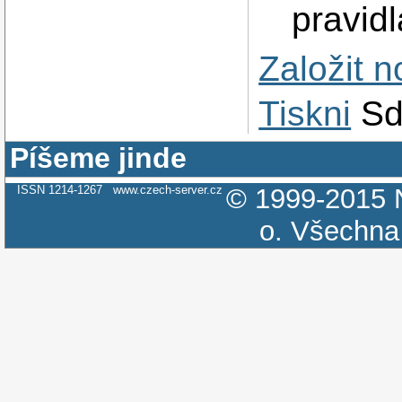
pravidl
Založit 
Tiskni
Sd
Píšeme jinde
ISSN 1214-1267
www.czech-server.cz
© 1999-2015
o.
Všechna 