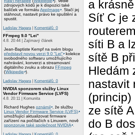
a krásně
RawTherapee
(
Wikipedie
). Vedle
zdrojových kódů je k dispozici také
balíček ve formátu
AppImage
. Stačí jej
Síť C je 
stáhnout, nastavit právo ke spuštění a
spustit.
routerem,
Ladislav Hagara
|
Komentářů: 0
FFmpeg 9.0 "Lei"
síti B a 
4.8. 20:44 | Zajímavý článek
Jean-Baptiste Kempf na svém blogu
sítě B př
představil novou verzi 9.0 "Lei"
kolekce
svobodného softwaru umožňujícího
nahrávání, konverzi a streamovaní
Hledám z
digitálního zvuku a obrazu
FFmpeg
(
Wikipedie
).
nastavit
Ladislav Hagara
|
Komentářů: 0
NVIDIA sponzorem služby Linux
(princip
Vendor Firmware Service (LVFS)
4.8. 20:11 | Komunita
ze sítě A
Richard Hughes
oznámil
, že službu
Linux Vendor Firmware Service (LVFS)
umožňující aktualizovat firmware
do B dos
zařízení na počítačích s Linuxem, nově
sponzoruje také společnost NVIDIA
.
Ladislav Hagara
|
Komentářů: 0