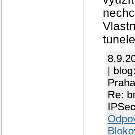
nechci
Vlast
tunel
8.9.2
| blog
Praha
Re: b
IPSe
Odpo
Bloko