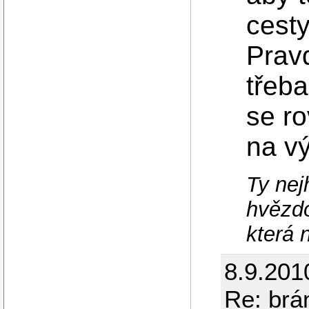
cesty
Prav
třeba
se r
na vý
Ty nej
hvězdo
která 
8.9.201
Re: brá