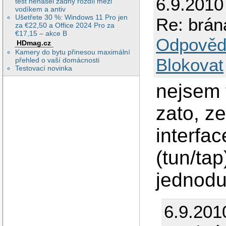
6.9.2010
test nenašel žádný rozdíl mezi
vodíkem a antiv
Ušetřete 30 %: Windows 11 Pro jen
Re: brán
za €22,50 a Office 2024 Pro za
€17,15 – akce B
Odpověd
HDmag.cz
Kamery do bytu přinesou maximální
Blokovat
přehled o vaší domácnosti
Testovací novinka
nejsem 
zato, z
interfa
(tun/tap
jednodu
6.9.201