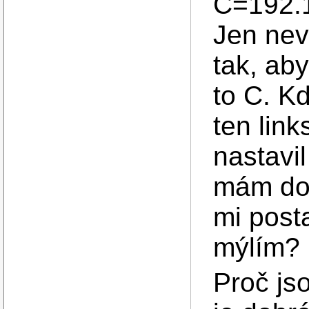
C=192.1
Jen nev
tak, aby
to C. Kd
ten lin
nastavil
mám doj
mi post
mýlím?
Proč js