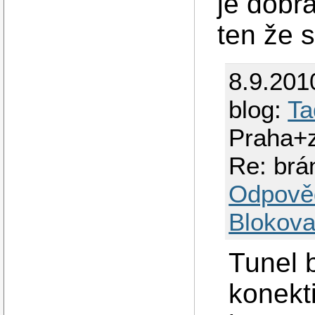
je dobr
ten že 
8.9.201
blog:
Ta
Praha+
Re: brá
Odpově
Blokova
Tunel 
konekt