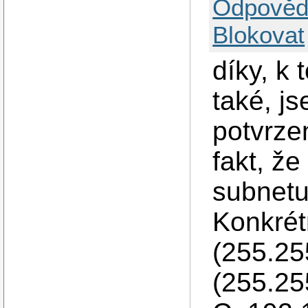
Odpověd
Blokovat
díky, k
také, j
potvrze
fakt, že
subnetu 
Konkrét
(255.25
(255.25