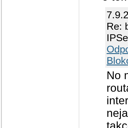
7.9.
Re: 
IPSe
Odp
Blok
No m
rout
inte
neja
takc