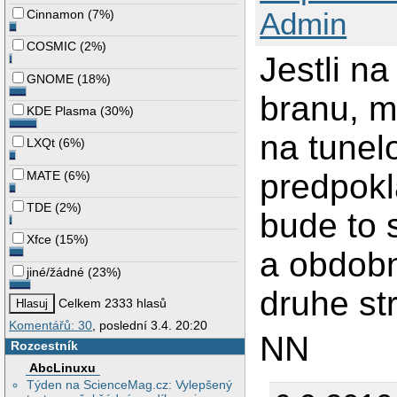
Admin
Cinnamon
(
7%
)
COSMIC
(
2%
)
Jestli na
GNOME
(
18%
)
branu, m
KDE Plasma
(
30%
)
na tunelo
LXQt
(
6%
)
predpokl
MATE
(
6%
)
TDE
(
2%
)
bude to 
Xfce
(
15%
)
a obdobn
jiné/žádné
(
23%
)
druhe st
Celkem 2333 hlasů
Komentářů: 30
, poslední 3.4. 20:20
NN
Rozcestník
AbcLinuxu
Týden na ScienceMag.cz: Vylepšený