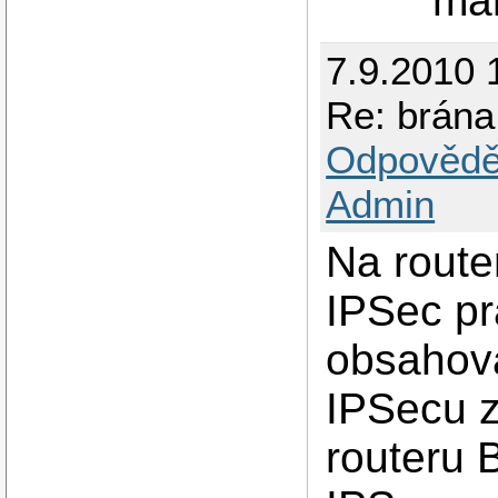
man
7.9.2010 
Re: brána
Odpovědě
Admin
Na route
IPSec pr
obsahova
IPSecu z
routeru B