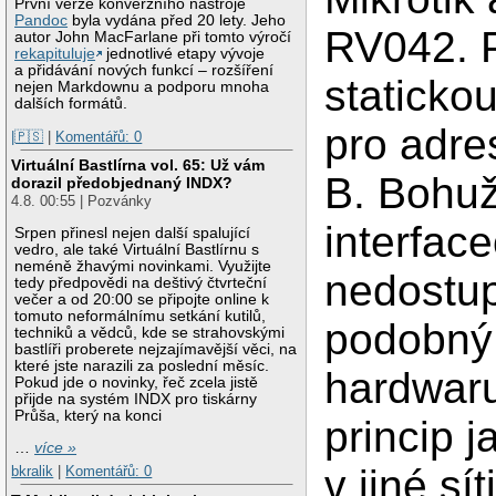
První verze konverzního nástroje
Pandoc
byla vydána před 20 lety. Jeho
RV042. P
autor John MacFarlane při tomto výročí
rekapituluje
jednotlivé etapy vývoje
a přidávání nových funkcí – rozšíření
statickou
nejen Markdownu a podporu mnoha
dalších formátů.
pro adre
|🇵🇸
|
Komentářů: 0
Virtuální Bastlírna vol. 65: Už vám
B. Bohuž
dorazil předobjednaný INDX?
4.8. 00:55 | Pozvánky
interface
Srpen přinesl nejen další spalující
vedro, ale také Virtuální Bastlírnu s
neméně žhavými novinkami. Využijte
nedostup
tedy předpovědi na deštivý čtvrteční
večer a od 20:00 se připojte online k
tomuto neformálnímu setkání kutilů,
podobný 
techniků a vědců, kde se strahovskými
bastlíři proberete nejzajímavější věci, na
které jste narazili za poslední měsíc.
hardwaru
Pokud jde o novinky, řeč zcela jistě
přijde na systém INDX pro tiskárny
Průša, který na konci
princip j
…
více »
v jiné sí
bkralik
|
Komentářů: 0