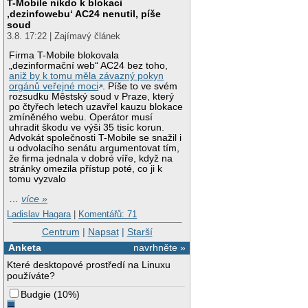
T-Mobile nikdo k blokaci
‚dezinfowebu‘ AC24 nenutil, píše
soud
3.8. 17:22 | Zajímavý článek
Firma T-Mobile blokovala
„dezinformační web“ AC24 bez toho,
aniž by k tomu měla závazný pokyn
orgánů veřejné moci
. Píše to ve svém
rozsudku Městský soud v Praze, který
po čtyřech letech uzavřel kauzu blokace
zmíněného webu. Operátor musí
uhradit škodu ve výši 35 tisíc korun.
Advokát společnosti T-Mobile se snažil i
u odvolacího senátu argumentovat tím,
že firma jednala v dobré víře, když na
stránky omezila přístup poté, co ji k
tomu vyzvalo
…
více »
Ladislav Hagara
|
Komentářů: 71
Centrum
|
Napsat
|
Starší
Anketa
navrhněte »
Které desktopové prostředí na Linuxu
používáte?
Budgie
(
10%
)