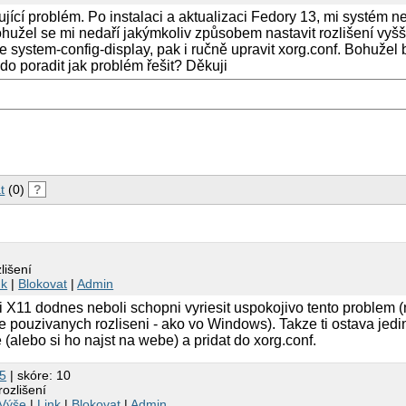
ící problém. Po instalaci a aktualizaci Fedory 13, mi systém 
užel se mi nedaří jakýmkoliv způsobem nastavit rozlišení vyšš
e system-config-display, pak i ručně upravit xorg.conf. Bohužel
o poradit jak problém řešit? Děkuji
t
(0)
?
lišení
nk
|
Blokovat
|
Admin
ri X11 dodnes neboli schopni vyriesit uspokojivo tento problem 
pouzivanych rozliseni - ako vo Windows). Takze ti ostava jedi
(alebo si ho najst na webe) a pridat do xorg.conf.
5
| skóre: 10
ozlišení
Výše
|
Link
|
Blokovat
|
Admin