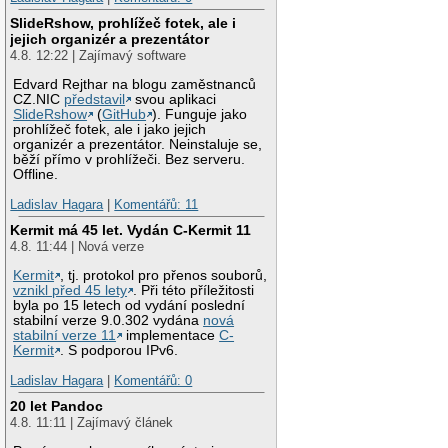
SlideRshow, prohlížeč fotek, ale i
jejich organizér a prezentátor
4.8. 12:22 | Zajímavý software
Edvard Rejthar na blogu zaměstnanců
CZ.NIC
představil
svou aplikaci
SlideRshow
(
GitHub
). Funguje jako
prohlížeč fotek, ale i jako jejich
organizér a prezentátor. Neinstaluje se,
běží přímo v prohlížeči. Bez serveru.
Offline.
Ladislav Hagara
|
Komentářů: 11
Kermit má 45 let. Vydán C-Kermit 11
4.8. 11:44 | Nová verze
Kermit
, tj. protokol pro přenos souborů,
vznikl před 45 lety
. Při této příležitosti
byla po 15 letech od vydání poslední
stabilní verze 9.0.302 vydána
nová
stabilní verze 11
implementace
C-
Kermit
. S podporou IPv6.
Ladislav Hagara
|
Komentářů: 0
20 let Pandoc
4.8. 11:11 | Zajímavý článek