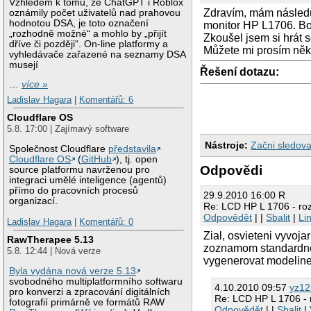
Vzhledem k tomu, že ChatGPT i Roblox
Zdravím, mám následuj
oznámily počet uživatelů nad prahovou
hodnotou DSA, je toto označení
monitor HP L1706. Boh
„rozhodně možné“ a mohlo by „přijít
Zkoušel jsem si hrát s
dříve či později“. On-line platformy a
Můžete mi prosím někd
vyhledávače zařazené na seznamy DSA
musejí
Řešení dotazu:
…
více »
Ladislav Hagara
|
Komentářů: 6
Cloudflare OS
5.8. 17:00 | Zajímavý software
Nástroje:
Začni sledova
Společnost Cloudflare
představila
Cloudflare OS
(
GitHub
), tj. open
Odpovědi
source platformu navrženou pro
integraci umělé inteligence (agentů)
přímo do pracovních procesů
29.9.2010 16:00 R
organizací.
Re: LCD HP L 1706 - roz
Odpovědět
| |
Sbalit
|
Li
Ladislav Hagara
|
Komentářů: 0
Zial, osvieteni vyvoja
RawTherapee 5.13
zoznamom standardne 
5.8. 12:44 | Nová verze
vygenerovat modeline 
Byla vydána nová verze 5.13
svobodného multiplatformního softwaru
4.10.2010 09:57
yz12
pro konverzi a zpracování digitálních
Re: LCD HP L 1706 - r
fotografií primárně ve formátů RAW
Odpovědět
| |
Sbalit
|