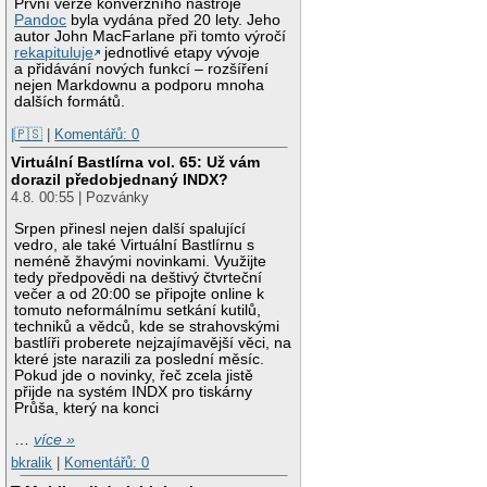
První verze konverzního nástroje
Pandoc
byla vydána před 20 lety. Jeho
autor John MacFarlane při tomto výročí
rekapituluje
jednotlivé etapy vývoje
a přidávání nových funkcí – rozšíření
nejen Markdownu a podporu mnoha
dalších formátů.
|🇵🇸
|
Komentářů: 0
Virtuální Bastlírna vol. 65: Už vám
dorazil předobjednaný INDX?
4.8. 00:55 | Pozvánky
Srpen přinesl nejen další spalující
vedro, ale také Virtuální Bastlírnu s
neméně žhavými novinkami. Využijte
tedy předpovědi na deštivý čtvrteční
večer a od 20:00 se připojte online k
tomuto neformálnímu setkání kutilů,
techniků a vědců, kde se strahovskými
bastlíři proberete nejzajímavější věci, na
které jste narazili za poslední měsíc.
Pokud jde o novinky, řeč zcela jistě
přijde na systém INDX pro tiskárny
Průša, který na konci
…
více »
bkralik
|
Komentářů: 0