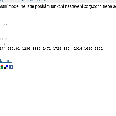
lastní modeline, zde posílám funkční nastavení xorg.conf, třeba
or0"
83.0
- 76.0
24" 109.62 1280 1336 1472 1720 1024 1024 1026 1062
Nahoru