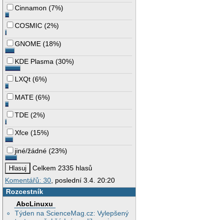
Cinnamon
(
7%
)
COSMIC
(
2%
)
GNOME
(
18%
)
KDE Plasma
(
30%
)
LXQt
(
6%
)
MATE
(
6%
)
TDE
(
2%
)
Xfce
(
15%
)
jiné/žádné
(
23%
)
Celkem 2335 hlasů
Komentářů: 30
, poslední 3.4. 20:20
Rozcestník
AbcLinuxu
Týden na ScienceMag.cz: Vylepšený