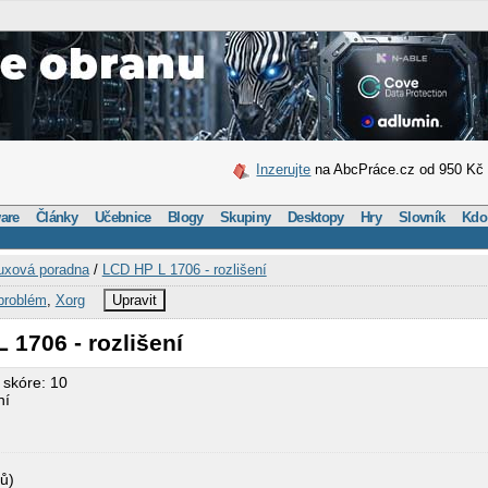
Inzerujte
na AbcPráce.cz od 950 Kč
are
Články
Učebnice
Blogy
Skupiny
Desktopy
Hry
Slovník
Kdo
uxová poradna
/
LCD HP L 1706 - rozlišení
problém
,
Xorg
Upravit
 1706 - rozlišení
 skóre: 10
ní
ů)