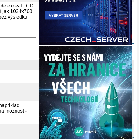
nedetekoval LCD
í jak 1024x768.
 bez výsledku.
(napriklad
na moznost -