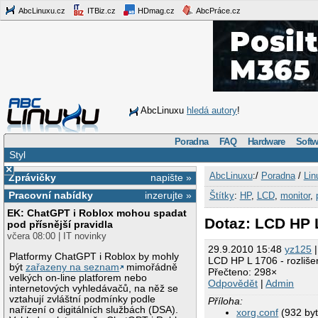
AbcLinuxu.cz
ITBiz.cz
HDmag.cz
AbcPráce.cz
AbcLinuxu
hledá autory
!
Poradna
FAQ
Hardware
Softw
Styl
×
AbcLinuxu
:/
Poradna
/
Lin
Zprávičky
napište »
Pracovní nabídky
inzerujte »
Štítky
:
HP
,
LCD
,
monitor
,
EK: ChatGPT i Roblox mohou spadat
Dotaz: LCD HP L
pod přísnější pravidla
včera 08:00 | IT novinky
29.9.2010 15:48
yz125
|
Platformy ChatGPT i Roblox by mohly
LCD HP L 1706 - rozliše
být
zařazeny na seznam
mimořádně
Přečteno: 298×
velkých on-line platforem nebo
Odpovědět
|
Admin
internetových vyhledávačů, na něž se
vztahují zvláštní podmínky podle
Příloha:
nařízení o digitálních službách (DSA).
xorg.conf
(932 byt