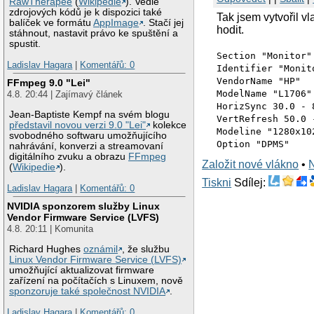
RawTherapee
(
Wikipedie
). Vedle
zdrojových kódů je k dispozici také
Tak jsem vytvořil v
balíček ve formátu
AppImage
. Stačí jej
hodit.
stáhnout, nastavit právo ke spuštění a
spustit.
Section "Monitor"
Ladislav Hagara
|
Komentářů: 0
Identifier "Monit
VendorName "HP"
FFmpeg 9.0 "Lei"
ModelName "L1706"
4.8. 20:44 | Zajímavý článek
HorizSync 30.0 - 
Jean-Baptiste Kempf na svém blogu
VertRefresh 50.0 
představil novou verzi 9.0 "Lei"
kolekce
Modeline "1280x10
svobodného softwaru umožňujícího
Option "DPMS"
nahrávání, konverzi a streamovaní
digitálního zvuku a obrazu
FFmpeg
Založit nové vlákno
•
(
Wikipedie
).
Tiskni
Sdílej:
Ladislav Hagara
|
Komentářů: 0
NVIDIA sponzorem služby Linux
Vendor Firmware Service (LVFS)
4.8. 20:11 | Komunita
Richard Hughes
oznámil
, že službu
Linux Vendor Firmware Service (LVFS)
umožňující aktualizovat firmware
zařízení na počítačích s Linuxem, nově
sponzoruje také společnost NVIDIA
.
Ladislav Hagara
|
Komentářů: 0