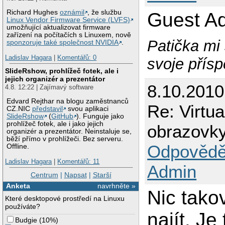
Richard Hughes
oznámil
, že službu
Guest Ad
Linux Vendor Firmware Service (LVFS)
umožňující aktualizovat firmware
zařízení na počítačích s Linuxem, nově
Patička mi 
sponzoruje také společnost NVIDIA
.
Ladislav Hagara
|
Komentářů: 0
svoje přísp
SlideRshow, prohlížeč fotek, ale i
jejich organizér a prezentátor
8.10.201
4.8. 12:22 | Zajímavý software
Edvard Rejthar na blogu zaměstnanců
Re: Virtu
CZ.NIC
představil
svou aplikaci
SlideRshow
(
GitHub
). Funguje jako
prohlížeč fotek, ale i jako jejich
obrazovky
organizér a prezentátor. Neinstaluje se,
běží přímo v prohlížeči. Bez serveru.
Odpovědě
Offline.
Ladislav Hagara
|
Komentářů: 11
Admin
Centrum
|
Napsat
|
Starší
Anketa
navrhněte »
Nic tako
Které desktopové prostředí na Linuxu
používáte?
najít. J
Budgie
(
10%
)