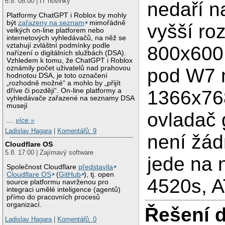
6.8. 08:00 | IT novinky
nedaří n
Platformy ChatGPT i Roblox by mohly
být
zařazeny na seznam
mimořádně
vyšší roz
velkých on-line platforem nebo
internetových vyhledávačů, na něž se
vztahují zvláštní podmínky podle
800x600.
nařízení o digitálních službách (DSA).
Vzhledem k tomu, že ChatGPT i Roblox
oznámily počet uživatelů nad prahovou
pod W7
hodnotou DSA, je toto označení
„rozhodně možné“ a mohlo by „přijít
1366x76
dříve či později“. On-line platformy a
vyhledávače zařazené na seznamy DSA
musejí
ovladač 
…
více »
Ladislav Hagara
|
Komentářů: 9
není žád
Cloudflare OS
5.8. 17:00 | Zajímavý software
jede na
Společnost Cloudflare
představila
Cloudflare OS
(
GitHub
), tj. open
4520s, A
source platformu navrženou pro
integraci umělé inteligence (agentů)
přímo do pracovních procesů
organizací.
Řešení 
Ladislav Hagara
|
Komentářů: 0