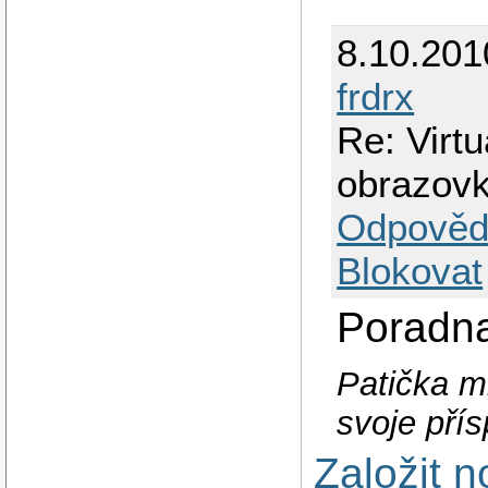
8.10.201
frdrx
Re: Virt
obrazovk
Odpověd
Blokovat
Poradna
Patička m
svoje pří
Založit 