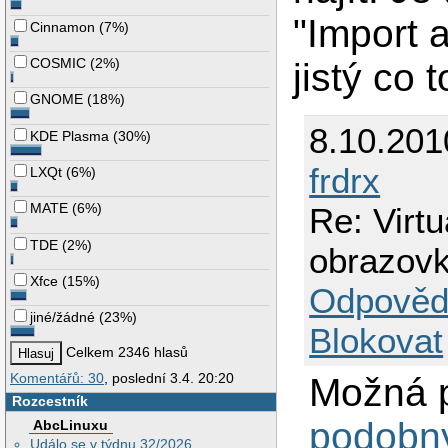
"Import 
Cinnamon
(
7%
)
COSMIC
(
2%
)
jistý co
GNOME
(
18%
)
8.10.201
KDE Plasma
(
30%
)
frdrx
LXQt
(
6%
)
MATE
(
6%
)
Re: Virt
TDE
(
2%
)
obrazovk
Xfce
(
15%
)
Odpověd
jiné/žádné
(
23%
)
Blokovat
Celkem 2346 hlasů
Komentářů: 30
, poslední 3.4. 20:20
Možná
Rozcestník
podobn
AbcLinuxu
Událo se v týdnu 32/2026