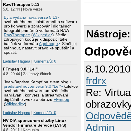
RawTherapee 5.13
5.8. 12:44 | Nová verze
Byla vydána nová verze 5.13
svobodného multiplatformního softwaru
pro konverzi a zpracování digitálních
Nástroje:
fotografií primárně ve formátů RAW
RawTherapee
(
Wikipedie
). Vedle
zdrojových kódů je k dispozici také
balíček ve formátu
AppImage
. Stačí jej
Odpově
stáhnout, nastavit právo ke spuštění a
spustit.
Ladislav Hagara
|
Komentářů: 0
8.10.201
FFmpeg 9.0 "Lei"
4.8. 20:44 | Zajímavý článek
frdrx
Jean-Baptiste Kempf na svém blogu
představil novou verzi 9.0 "Lei"
kolekce
Re: Virtu
svobodného softwaru umožňujícího
nahrávání, konverzi a streamovaní
digitálního zvuku a obrazu
FFmpeg
obrazovky
(
Wikipedie
).
Odpovědě
Ladislav Hagara
|
Komentářů: 0
NVIDIA sponzorem služby Linux
Admin
Vendor Firmware Service (LVFS)
4.8. 20:11 | Komunita