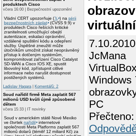
produktech Cisco
obrazov
včera 16:00 | Bezpečnostní upozornění
Vládní CERT upozorňuje (
𝕏
) na
sérii
virtuáln
bezpečnostních záplat
(CVSS 9.9) v
produktech Cisco řešících kritické
zranitelnosti umožňující obejití
autentizace, eskalaci oprávnění,
7.10.2010
vzdálené spuštění kódu a odepření
služby. Úspěšné zneužití může
útočníkům umožnit získat neoprávněný
JcMana
přístup k dotčeným systémům,
kompromitovat zařízení Cisco Catalyst
VirtualBo
SD-WAN a Cisco IOS XE, spustit
libovolný kód, zpřístupnit citlivé
informace nebo narušit dostupnost
Windows 7
postižených systémů.
Ladislav Hagara
|
Komentářů: 2
obrazovky
Soud nařídil firmě Meta zaplatit 567
milionů USD kvůli újmě způsobené
PC
dětem
včera 15:33 | IT novinky
Přečteno:
Soud v americkém státě Nové Mexiko
ve čtvrtek
nařídil
internetové
Odpovědě
společnosti Meta Platforms zaplatit 567
milionů dolarů (téměř 12 miliard Kč) za