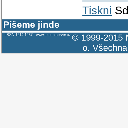
Tiskni
Sd
Píšeme jinde
ISSN 1214-1267
www.czech-server.cz
© 1999-2015
o.
Všechna 