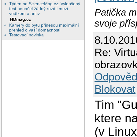
Týden na ScienceMag.cz: Vylepšený
test nenašel žádný rozdíl mezi
Patička m
vodíkem a antiv
HDmag.cz
svoje pří
Kamery do bytu přinesou maximální
přehled o vaší domácnosti
Testovací novinka
8.10.201
Re: Virt
obrazovk
Odpověd
Blokovat
Tim "Gu
ktere na
(v Linu