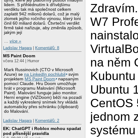
újmy, které její platformy působí mladým
Zdravím
lidem. S přihlédnutím k dřívějšímu
verdiktu tak má společnost celkem
zaplatit 942 milionů dolarů, což je malý
W7 Profe
zlomek jejího ročního výnosu, který loni
činil 60 miliard dolarů. Čtvrteční verdikt
firmě také nařizuje, aby změnila způsob,
nainstal
jakým její
…
více »
VirtualB
Ladislav Hagara
|
Komentářů: 8
MS Paint Doom
na něm 
včera 12:44 | Humor
Mark Russinovich (CTO v Microsoft
Kubuntu 
Azure) se
na LinkedIn pochlubil
svým
projektem
MS Paint Doom
napsaným
pomocí Claude. Hru Doom umožňuje
Ubuntu 1
hrát v programu Malování (Microsoft
Paint). Malování funguje jako monitor.
Herní engine (ViZDoom) běží na pozadí
CentOS 5
a každý vykreslený snímek hry vkládá
automaticky přes schránku (clipboard)
do Malování.
jednom z
Ladislav Hagara
|
Komentářů: 2
systému
EK: ChatGPT i Roblox mohou spadat
pod přísnější pravidla