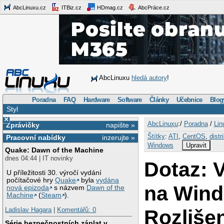
AbcLinuxu.cz
ITBiz.cz
HDmag.cz
AbcPráce.cz
AbcLinuxu
hledá autory
!
Poradna
FAQ
Hardware
Software
Články
Učebnice
Blog
Styl
×
AbcLinuxu
:/
Poradna
/
Lin
Zprávičky
napište »
Štítky
:
ATI
,
CentOS
,
distr
Pracovní nabídky
inzerujte »
Windows
Upravit
Quake: Dawn of the Machine
dnes 04:44 | IT novinky
Dotaz: 
U příležitosti 30. výročí vydání
počítačové hry
Quake
byla
vydána
na Wind
nová epizoda
s názvem
Dawn of the
Machine
(
Steam
).
Rozliše
Ladislav Hagara
|
Komentářů: 0
Série bezpečnostních záplat v