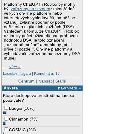
Platformy ChatGPT i Roblox by mohly
být
zařazeny na seznam
mimořádně
velkých on-line platforem nebo
internetových vyhledávačů, na něž se
vztahují zvláštní podmínky podle
nařízení o digitálních službách (DSA).
Vzhledem k tomu, že ChatGPT i Roblox
oznámily počet uživatelů nad prahovou
hodnotou DSA, je toto označení
„rozhodně možné“ a mohlo by „přijít
dříve či později“. On-line platformy a
vyhledávače zařazené na seznamy DSA
musejí
…
více »
Ladislav Hagara
|
Komentářů: 13
Centrum
|
Napsat
|
Starší
Anketa
navrhněte »
Které desktopové prostředí na Linuxu
používáte?
Budgie
(
10%
)
Cinnamon
(
7%
)
COSMIC
(
2%
)