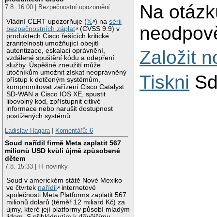
Na otázk
7.8. 16:00 | Bezpečnostní upozornění
Vládní CERT upozorňuje (
𝕏
) na
sérii
neodpově
bezpečnostních záplat
(CVSS 9.9) v
produktech Cisco řešících kritické
zranitelnosti umožňující obejití
autentizace, eskalaci oprávnění,
Založit 
vzdálené spuštění kódu a odepření
služby. Úspěšné zneužití může
útočníkům umožnit získat neoprávněný
Tiskni
Sd
přístup k dotčeným systémům,
kompromitovat zařízení Cisco Catalyst
SD-WAN a Cisco IOS XE, spustit
libovolný kód, zpřístupnit citlivé
informace nebo narušit dostupnost
postižených systémů.
Ladislav Hagara
|
Komentářů: 6
Soud nařídil firmě Meta zaplatit 567
milionů USD kvůli újmě způsobené
dětem
7.8. 15:33 | IT novinky
Soud v americkém státě Nové Mexiko
ve čtvrtek
nařídil
internetové
společnosti Meta Platforms zaplatit 567
milionů dolarů (téměř 12 miliard Kč) za
újmy, které její platformy působí mladým
lidem. S přihlédnutím k dřívějšímu