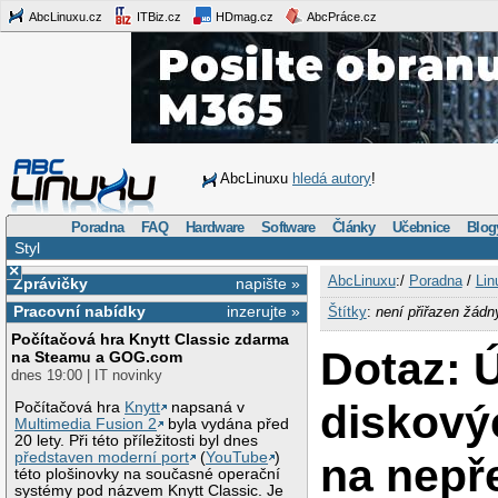
AbcLinuxu.cz
ITBiz.cz
HDmag.cz
AbcPráce.cz
AbcLinuxu
hledá autory
!
Poradna
FAQ
Hardware
Software
Články
Učebnice
Blog
Styl
×
AbcLinuxu
:/
Poradna
/
Lin
Zprávičky
napište »
Pracovní nabídky
inzerujte »
Štítky
:
není přiřazen žádn
Počítačová hra Knytt Classic zdarma
Dotaz: 
na Steamu a GOG.com
dnes 19:00 | IT novinky
diskový
Počítačová hra
Knytt
napsaná v
Multimedia Fusion 2
byla vydána před
20 lety. Při této příležitosti byl dnes
představen moderní port
(
YouTube
)
na nepře
této plošinovky na současné operační
systémy pod názvem Knytt Classic. Je