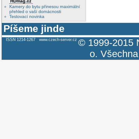
HDmag.cz
Kamery do bytu přinesou maximální
přehled o vaší domácnosti
Testovací novinka
Píšeme jinde
ISSN 1214-1267
www.czech-server.cz
© 1999-2015
o.
Všechna 