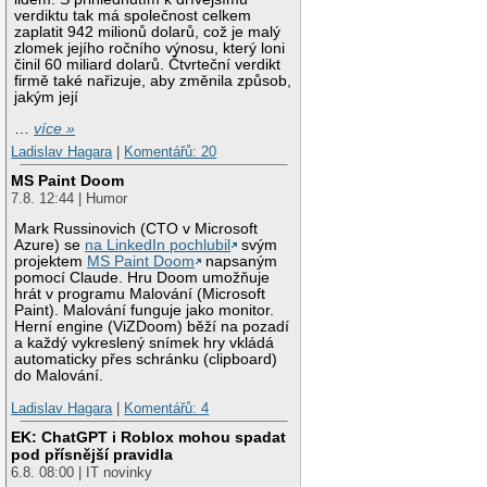
verdiktu tak má společnost celkem
zaplatit 942 milionů dolarů, což je malý
zlomek jejího ročního výnosu, který loni
činil 60 miliard dolarů. Čtvrteční verdikt
firmě také nařizuje, aby změnila způsob,
jakým její
…
více »
Ladislav Hagara
|
Komentářů: 20
MS Paint Doom
7.8. 12:44 | Humor
Mark Russinovich (CTO v Microsoft
Azure) se
na LinkedIn pochlubil
svým
projektem
MS Paint Doom
napsaným
pomocí Claude. Hru Doom umožňuje
hrát v programu Malování (Microsoft
Paint). Malování funguje jako monitor.
Herní engine (ViZDoom) běží na pozadí
a každý vykreslený snímek hry vkládá
automaticky přes schránku (clipboard)
do Malování.
Ladislav Hagara
|
Komentářů: 4
EK: ChatGPT i Roblox mohou spadat
pod přísnější pravidla
6.8. 08:00 | IT novinky