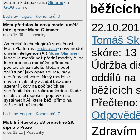
zdarma k dispozici na
Steamu
a
běžících
GOG.com
.
Ladislav Hagara
|
Komentářů: 0
22.10.201
Meta představila nový model umělé
inteligence Muse Glimmer
dnes 16:00 | IT novinky
Tomáš Sk
Americká technologická společnost
Meta Platforms
představila
nový model
skóre: 13
umělé inteligence (AI)
Muse Glimmer
.
Model je menší než přední modely AI od
Údržba d
konkurence a má běžet přímo na
počítačích uživatelů. Meta model
zpřístupní jako open source, tedy
oddílů na 
otevřený software. Nový model je
navržen tak, aby zvládal takzvané
agentní úkoly na počítačích se
běžících s
spotřebitelskou grafickou kartou. Klade
si tak za cíl uspokojit poptávku po
Přečteno:
systémech AI, které běží přímo na
zařízeních uživatelů.
Odpovědě
Ladislav Hagara
|
Komentářů: 7
Mobilní Hackday #8 proběhne 28.
Zdravím
srpna v Praze
dnes 12:11 | Pozvánky