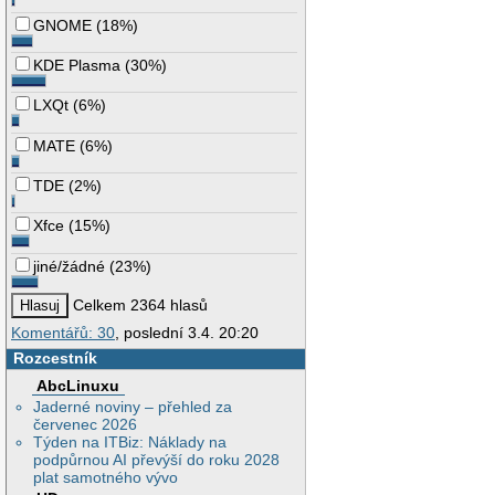
GNOME
(
18%
)
KDE Plasma
(
30%
)
LXQt
(
6%
)
MATE
(
6%
)
TDE
(
2%
)
Xfce
(
15%
)
jiné/žádné
(
23%
)
Celkem 2364 hlasů
Komentářů: 30
, poslední 3.4. 20:20
Rozcestník
AbcLinuxu
Jaderné noviny – přehled za
červenec 2026
Týden na ITBiz: Náklady na
podpůrnou AI převýší do roku 2028
plat samotného vývo