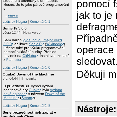
pomocí f
stoupne a technický dluh naopak
klesne. Je to jako párové programování
s
jak to je
…
více »
Ladislav Hagara
|
Komentářů: 1
defragm
Sonic Pi 5.0.0
včera 12:44 | Nová verze
Případně
Sam Aaron
vydal novou major verzi
5.0.0
aplikace
Sonic Pi
(
Wikipedie
)
operace 
určené také pro výuku programování
pomocí skládání hudby. Přehled
novinek na
GitHubu
. Instalovat lze také
sledovat
z
Flathubu
.
Ladislav Hagara
|
Komentářů: 0
Děkuji 
Quake: Dawn of the Machine
8.8. 04:44 | IT novinky
U příležitosti 30. výročí vydání
počítačové hry
Quake
byla
vydána
nová epizoda
s názvem
Dawn of the
Machine
(
Steam
).
Nástroje:
Ladislav Hagara
|
Komentářů: 8
Série bezpečnostních záplat v
produktech Cisco