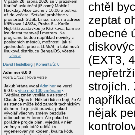
V pátek 28. srpna 2026 se v pražském
chtěl by
Karlíně uskuteční již osmý Mobilní
Hackday. Akce začne v 10:00 a potrvá
až do večera. Setkání proběhne v
zeptat o
prostorách SUSE Linux, s.r.o. na adrese
Křižíkova 148/34, Praha 8 – Karlín.
Nejbližší zastávkou je Křižíkova, kam se
obecné 
lze dostat tramvají i metrem. Na
programu budou například novinky z
posledních měsíců, možnosti, jak si
diskovýc
zjednodušit práci s LLM/AI, a také nová
linuxová distribuce BengalOS, včetně
…
více »
(EXT3, 4
David Heidelberg
|
Komentářů: 0
nepřetrž
Adminer 6.0.0
včera 17:22 | Nová verze
strojích.
Jakub Vrána vydal
Adminer
ve verzi
6.0.0 s
více než 130 změnami
:
"Většina změn vznikla s asistencí
napříkla
Claude Opus 5. Někteří lidi se bojí, že AI
asistence může kód zamořit technickým
dluhem. To je jistě pravda, pokud
nějak pe
vývojář všechny změny bezduše
odbouchne Enterem. Ale pokud si
kontrolo
pořádně projde plán, vyjedná v něm
změny a pak totéž udělá i s
vygenerovaným kódem, kvalita kódu