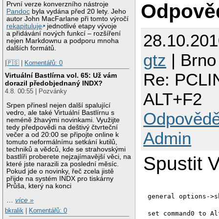
Odpově
První verze konverzního nástroje
Pandoc
byla vydána před 20 lety. Jeho
autor John MacFarlane při tomto výročí
rekapituluje
jednotlivé etapy vývoje
a přidávání nových funkcí – rozšíření
28.10.20
nejen Markdownu a podporu mnoha
dalších formátů.
gtz
| Brno
|🇵🇸
|
Komentářů: 0
Re: PCLIN
Virtuální Bastlírna vol. 65: Už vám
dorazil předobjednaný INDX?
4.8. 00:55 | Pozvánky
ALT+F2
Srpen přinesl nejen další spalující
Odpovědě
vedro, ale také Virtuální Bastlírnu s
neméně žhavými novinkami. Využijte
tedy předpovědi na deštivý čtvrteční
Admin
večer a od 20:00 se připojte online k
tomuto neformálnímu setkání kutilů,
techniků a vědců, kde se strahovskými
Spustit 
bastlíři proberete nejzajímavější věci, na
které jste narazili za poslední měsíc.
Pokud jde o novinky, řeč zcela jistě
přijde na systém INDX pro tiskárny
Průša, který na konci
…
více »
bkralik
|
Komentářů: 0