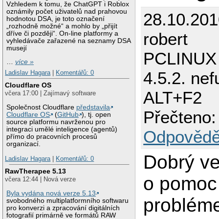
Vzhledem k tomu, že ChatGPT i Roblox
oznámily počet uživatelů nad prahovou
28.10.201
hodnotou DSA, je toto označení
„rozhodně možné“ a mohlo by „přijít
robert
dříve či později“. On-line platformy a
vyhledávače zařazené na seznamy DSA
musejí
PCLINUX
…
více »
4.5.2. ne
Ladislav Hagara
|
Komentářů: 0
Cloudflare OS
ALT+F2
včera 17:00 | Zajímavý software
Společnost Cloudflare
představila
Přečteno:
Cloudflare OS
(
GitHub
), tj. open
source platformu navrženou pro
integraci umělé inteligence (agentů)
Odpovědě
přímo do pracovních procesů
organizací.
Dobrý ve
Ladislav Hagara
|
Komentářů: 0
RawTherapee 5.13
o pomoc
včera 12:44 | Nová verze
Byla vydána nová verze 5.13
problém
svobodného multiplatformního softwaru
pro konverzi a zpracování digitálních
fotografií primárně ve formátů RAW