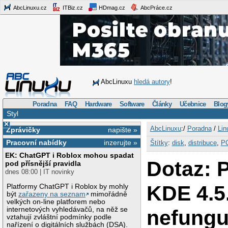
AbcLinuxu.cz
ITBiz.cz
HDmag.cz
AbcPráce.cz
AbcLinuxu
hledá autory
!
Poradna
FAQ
Hardware
Software
Články
Učebnice
Blog
Styl
×
AbcLinuxu
:/
Poradna
/
Lin
Zprávičky
napište »
Pracovní nabídky
inzerujte »
Štítky
:
disk
,
distribuce
,
P
EK: ChatGPT i Roblox mohou spadat
Dotaz: 
pod přísnější pravidla
dnes 08:00 | IT novinky
KDE 4.5
Platformy ChatGPT i Roblox by mohly
být
zařazeny na seznam
mimořádně
velkých on-line platforem nebo
internetových vyhledávačů, na něž se
nefungu
vztahují zvláštní podmínky podle
nařízení o digitálních službách (DSA).