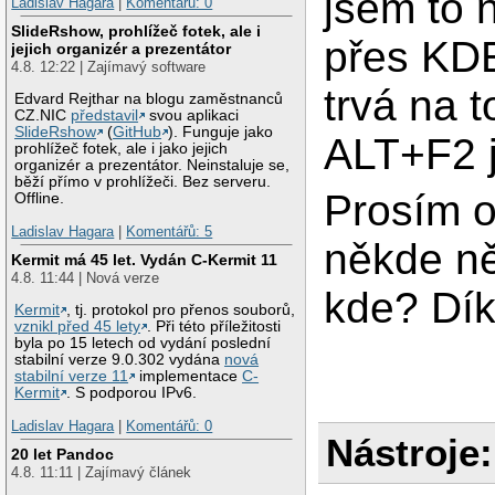
jsem to n
Ladislav Hagara
|
Komentářů: 0
SlideRshow, prohlížeč fotek, ale i
přes KDE
jejich organizér a prezentátor
4.8. 12:22 | Zajímavý software
trvá na 
Edvard Rejthar na blogu zaměstnanců
CZ.NIC
představil
svou aplikaci
SlideRshow
(
GitHub
). Funguje jako
ALT+F2 j
prohlížeč fotek, ale i jako jejich
organizér a prezentátor. Neinstaluje se,
běží přímo v prohlížeči. Bez serveru.
Prosím o
Offline.
Ladislav Hagara
|
Komentářů: 5
někde ně
Kermit má 45 let. Vydán C-Kermit 11
4.8. 11:44 | Nová verze
kde? Dí
Kermit
, tj. protokol pro přenos souborů,
vznikl před 45 lety
. Při této příležitosti
byla po 15 letech od vydání poslední
stabilní verze 9.0.302 vydána
nová
stabilní verze 11
implementace
C-
Kermit
. S podporou IPv6.
Ladislav Hagara
|
Komentářů: 0
Nástroje:
20 let Pandoc
4.8. 11:11 | Zajímavý článek