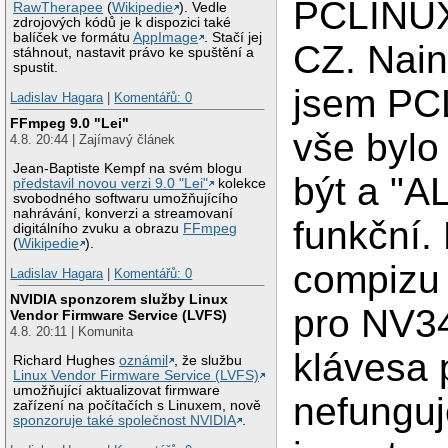
PCLINU
RawTherapee
(
Wikipedie
). Vedle
zdrojových kódů je k dispozici také
balíček ve formátu
AppImage
. Stačí jej
CZ. Nain
stáhnout, nastavit právo ke spuštění a
spustit.
jsem PCL
Ladislav Hagara
|
Komentářů: 0
FFmpeg 9.0 "Lei"
vše bylo
4.8. 20:44 | Zajímavý článek
Jean-Baptiste Kempf na svém blogu
být a "A
představil novou verzi 9.0 "Lei"
kolekce
svobodného softwaru umožňujícího
nahrávání, konverzi a streamovaní
funkční. 
digitálního zvuku a obrazu
FFmpeg
(
Wikipedie
).
compizu 
Ladislav Hagara
|
Komentářů: 0
NVIDIA sponzorem služby Linux
pro NV34
Vendor Firmware Service (LVFS)
4.8. 20:11 | Komunita
klávesa 
Richard Hughes
oznámil
, že službu
Linux Vendor Firmware Service (LVFS)
umožňující aktualizovat firmware
nefunguj
zařízení na počítačích s Linuxem, nově
sponzoruje také společnost NVIDIA
.