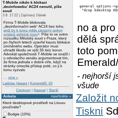
T-Mobile nikdo k blokaci
general options->g
‚dezinfowebu‘ AC24 nenutil, píše
soud
3.8. 17:22 | Zajímavý článek
Firma T-Mobile blokovala
no a pro 
„dezinformační web“ AC24 bez toho,
aniž by k tomu měla závazný pokyn
orgánů veřejné moci
. Píše to ve svém
dělá sp
rozsudku Městský soud v Praze, který
po čtyřech letech uzavřel kauzu blokace
zmíněného webu. Operátor musí
toto pom
uhradit škodu ve výši 35 tisíc korun.
Advokát společnosti T-Mobile se snažil i
u odvolacího senátu argumentovat tím,
Emerald/
že firma jednala v dobré víře, když na
stránky omezila přístup poté, co ji k
tomu vyzvalo
- nejhorší 
…
více »
všude
Ladislav Hagara
|
Komentářů: 63
Centrum
|
Napsat
|
Starší
Založit 
Anketa
navrhněte »
Které desktopové prostředí na Linuxu
používáte?
Tiskni
Sd
Budgie
(
10%
)