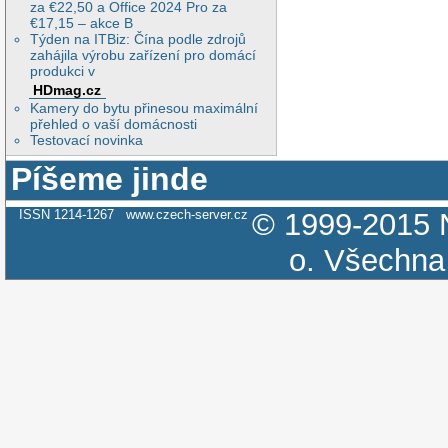
za €22,50 a Office 2024 Pro za
€17,15 – akce B
Týden na ITBiz: Čína podle zdrojů
zahájila výrobu zařízení pro domácí
produkci v
HDmag.cz
Kamery do bytu přinesou maximální
přehled o vaší domácnosti
Testovací novinka
Píšeme jinde
ISSN 1214-1267
www.czech-server.cz
© 1999-2015
o.
Všechna 