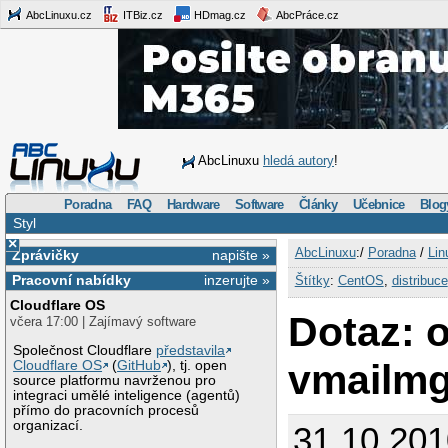
AbcLinuxu.cz
ITBiz.cz
HDmag.cz
AbcPráce.cz
AbcLinuxu
hledá autory
!
Poradna
FAQ
Hardware
Software
Články
Učebnice
Blog
Styl
×
AbcLinuxu
:/
Poradna
/
Lin
Zprávičky
napište »
Pracovní nabídky
inzerujte »
Štítky
:
CentOS
,
distribuce
Cloudflare OS
Dotaz: o
včera 17:00 | Zajímavý software
Společnost Cloudflare
představila
vmailmg
Cloudflare OS
(
GitHub
), tj. open
source platformu navrženou pro
integraci umělé inteligence (agentů)
přímo do pracovních procesů
organizací.
31.10.201