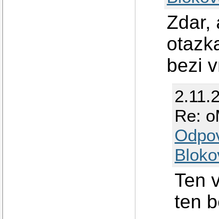
Zdar, 
otazk
bezi 
2.11.
Re: o
Odpo
Bloko
Ten 
ten 