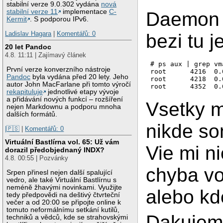
stabilní verze 9.0.302 vydána
nová
stabilní verze 11
implementace
C-
Daemon 
Kermit
. S podporou IPv6.
Ladislav Hagara
|
Komentářů: 0
bezi tu j
20 let Pandoc
4.8. 11:11 | Zajímavý článek
# ps aux | grep vma
První verze konverzního nástroje
root      4216  0.
Pandoc
byla vydána před 20 lety. Jeho
root      4218  0.
autor John MacFarlane při tomto výročí
rekapituluje
jednotlivé etapy vývoje
a přidávání nových funkcí – rozšíření
Vsetky m
nejen Markdownu a podporu mnoha
dalších formátů.
nikde so
|🇵🇸
|
Komentářů: 0
Virtuální Bastlírna vol. 65: Už vám
Vie mi n
dorazil předobjednaný INDX?
4.8. 00:55 | Pozvánky
chyba vo
Srpen přinesl nejen další spalující
vedro, ale také Virtuální Bastlírnu s
neméně žhavými novinkami. Využijte
alebo kde
tedy předpovědi na deštivý čtvrteční
večer a od 20:00 se připojte online k
tomuto neformálnímu setkání kutilů,
Dakuje
techniků a vědců, kde se strahovskými