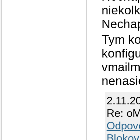
niekolk
Nechap
Tym ko
konfig
vmailm
nenasi
2.11.2
Re: oM
Odpov
Blokov