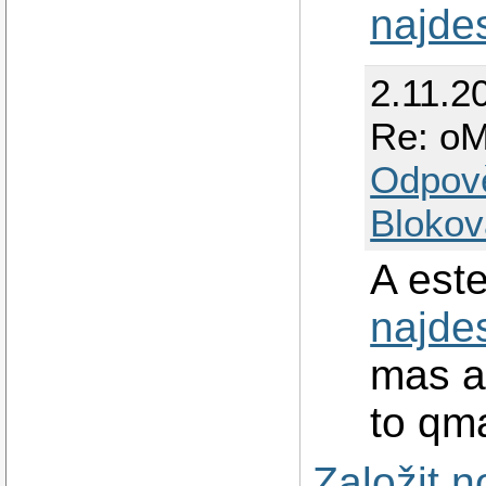
najde
2.11.2
Re: oM
Odpov
Blokov
A este
najde
mas a
to qma
Založit 