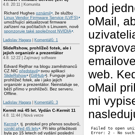
pod jedn
4.8. 20:11 | Komunita
Richard Hughes
oznámil
, že službu
oMail, ab
Linux Vendor Firmware Service (LVFS)
umožňující aktualizovat firmware
zařízení na počítačích s Linuxem, nově
uzivateli
sponzoruje také společnost NVIDIA
.
Ladislav Hagara
|
Komentářů: 1
spravova
SlideRshow, prohlížeč fotek, ale i
jejich organizér a prezentátor
emailove
4.8. 12:22 | Zajímavý software
Edvard Rejthar na blogu zaměstnanců
web. Ked
CZ.NIC
představil
svou aplikaci
SlideRshow
(
GitHub
). Funguje jako
prohlížeč fotek, ale i jako jejich
oMail pr
organizér a prezentátor. Neinstaluje se,
běží přímo v prohlížeči. Bez serveru.
Offline.
mi vypis
Ladislav Hagara
|
Komentářů: 3
nasleduj
Kermit má 45 let. Vydán C-Kermit 11
4.8. 11:44 | Nová verze
Kermit
, tj. protokol pro přenos souborů,
Failed to open uni
vznikl před 45 lety
. Při této příležitosti
byla po 15 letech od vydání poslední