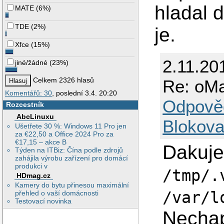
hladal 
MATE
(
6%
)
TDE
(
2%
)
je.
Xfce
(
15%
)
2.11.20
jiné/žádné
(
23%
)
Celkem 2326 hlasů
Re: oMa
Komentářů: 30
, poslední 3.4. 20:20
Odpově
Rozcestník
AbcLinuxu
Blokova
Ušetřete 30 %: Windows 11 Pro jen
za €22,50 a Office 2024 Pro za
€17,15 – akce B
Dakuje
Týden na ITBiz: Čína podle zdrojů
zahájila výrobu zařízení pro domácí
produkci v
/tmp/.
HDmag.cz
Kamery do bytu přinesou maximální
/var/l
přehled o vaší domácnosti
Testovací novinka
Nechap