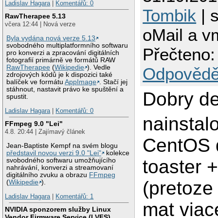
Ladislav Hagara
|
Komentářů: 0
Tombik
| 
RawTherapee 5.13
včera 12:44 | Nová verze
oMail a v
Byla vydána nová verze 5.13
svobodného multiplatformního softwaru
Přečteno:
pro konverzi a zpracování digitálních
fotografií primárně ve formátů RAW
RawTherapee
(
Wikipedie
). Vedle
Odpovědě
zdrojových kódů je k dispozici také
balíček ve formátu
AppImage
. Stačí jej
stáhnout, nastavit právo ke spuštění a
Dobry de
spustit.
Ladislav Hagara
|
Komentářů: 0
nainstal
FFmpeg 9.0 "Lei"
4.8. 20:44 | Zajímavý článek
CentOS 
Jean-Baptiste Kempf na svém blogu
představil novou verzi 9.0 "Lei"
kolekce
toaster 
svobodného softwaru umožňujícího
nahrávání, konverzi a streamovaní
digitálního zvuku a obrazu
FFmpeg
(pretoz
(
Wikipedie
).
Ladislav Hagara
|
Komentářů: 1
mat viac
NVIDIA sponzorem služby Linux
Vendor Firmware Service (LVFS)