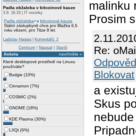
malinku 
Padla obžaloba v bitcoinové kauze
3.8. 16:33 | IT novinky
Prosim so
Padla obžaloba
v
bitcoinové kauze
.
Státní zástupkyně chce pro Blažka 6,5
roku vězení, pro Titze 8 let.
2.11.201
Ladislav Hagara
|
Komentářů: 3
Re: oMai
Centrum
|
Napsat
|
Starší
Anketa
navrhněte »
Odpověd
Které desktopové prostředí na Linuxu
používáte?
Blokovat
Budgie
(
10%
)
Cinnamon
(
7%
)
a exist
COSMIC
(
2%
)
Skus poh
GNOME
(
18%
)
nebude v
KDE Plasma
(
30%
)
Pripadn
LXQt
(
6%
)