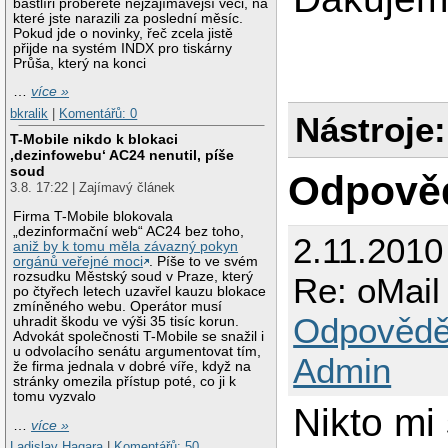
bastlíři proberete nejzajímavější věci, na
které jste narazili za poslední měsíc.
Pokud jde o novinky, řeč zcela jistě
přijde na systém INDX pro tiskárny
Průša, který na konci
…
více »
bkralik
|
Komentářů: 0
Nástroje:
T-Mobile nikdo k blokaci
‚dezinfowebu‘ AC24 nenutil, píše
soud
Odpově
3.8. 17:22 | Zajímavý článek
Firma T-Mobile blokovala
„dezinformační web“ AC24 bez toho,
2.11.2010
aniž by k tomu měla závazný pokyn
orgánů veřejné moci
. Píše to ve svém
rozsudku Městský soud v Praze, který
Re: oMail
po čtyřech letech uzavřel kauzu blokace
zmíněného webu. Operátor musí
Odpovědě
uhradit škodu ve výši 35 tisíc korun.
Advokát společnosti T-Mobile se snažil i
u odvolacího senátu argumentovat tím,
Admin
že firma jednala v dobré víře, když na
stránky omezila přístup poté, co ji k
tomu vyzvalo
Nikto mi
…
více »
Ladislav Hagara
|
Komentářů: 50