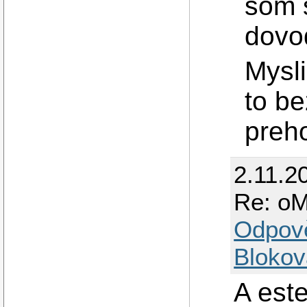
som s
dovo
Mysl
to be
preh
2.11.2
Re: oM
Odpov
Blokov
A este