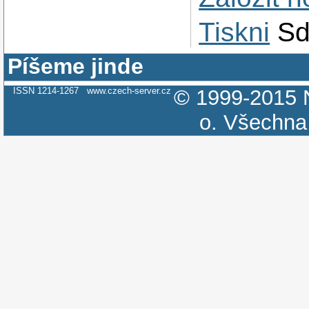
Tiskni
Sd
Píšeme jinde
ISSN 1214-1267
www.czech-server.cz
© 1999-2015
o.
Všechna 