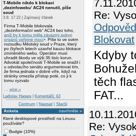
7.11.201
T-Mobile nikdo k blokaci
‚dezinfowebu‘ AC24 nenutil, píše
Re: Vyso
soud
3.8. 17:22 | Zajímavý článek
Odpověd
Firma T-Mobile blokovala
„dezinformační web“ AC24 bez toho,
aniž by k tomu měla závazný pokyn
Blokovat
orgánů veřejné moci
. Píše to ve svém
rozsudku Městský soud v Praze, který
po čtyřech letech uzavřel kauzu blokace
Kdyby to
zmíněného webu. Operátor musí
uhradit škodu ve výši 35 tisíc korun.
Advokát společnosti T-Mobile se snažil i
Bohužel
u odvolacího senátu argumentovat tím,
že firma jednala v dobré víře, když na
stránky omezila přístup poté, co ji k
těch fl
tomu vyzvalo
…
více »
FAT...
Ladislav Hagara
|
Komentářů: 63
Centrum
|
Napsat
|
Starší
Anketa
navrhněte »
10.11.201
Které desktopové prostředí na Linuxu
Re: Vysok
používáte?
Budgie
(
10%
)