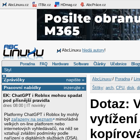
AbcLinuxu.cz
ITBiz.cz
HDmag.cz
AbcPráce.cz
AbcLinuxu
hledá autory
!
Poradna
FAQ
Hardware
Software
Články
Učebnice
Blog
Styl
×
AbcLinuxu
:/
Poradna
/
Lin
Zprávičky
napište »
Pracovní nabídky
inzerujte »
Štítky
:
arch
,
CPU
,
disk
,
d
EK: ChatGPT i Roblox mohou spadat
Dotaz: 
pod přísnější pravidla
dnes 08:00 | IT novinky
vytížení
Platformy ChatGPT i Roblox by mohly
být
zařazeny na seznam
mimořádně
velkých on-line platforem nebo
internetových vyhledávačů, na něž se
kopírov
vztahují zvláštní podmínky podle
nařízení o digitálních službách (DSA).