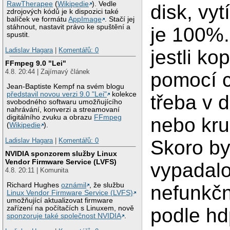
RawTherapee
(
Wikipedie
). Vedle
disk, vy
zdrojových kódů je k dispozici také
balíček ve formátu
AppImage
. Stačí jej
stáhnout, nastavit právo ke spuštění a
je 100%.
spustit.
Ladislav Hagara
|
Komentářů: 0
jestli kop
FFmpeg 9.0 "Lei"
4.8. 20:44 | Zajímavý článek
pomocí 
Jean-Baptiste Kempf na svém blogu
představil novou verzi 9.0 "Lei"
kolekce
třeba v 
svobodného softwaru umožňujícího
nahrávání, konverzi a streamovaní
digitálního zvuku a obrazu
FFmpeg
nebo kru
(
Wikipedie
).
Ladislav Hagara
|
Komentářů: 0
Skoro by
NVIDIA sponzorem služby Linux
Vendor Firmware Service (LVFS)
vypadalo
4.8. 20:11 | Komunita
Richard Hughes
oznámil
, že službu
nefunkčn
Linux Vendor Firmware Service (LVFS)
umožňující aktualizovat firmware
zařízení na počítačích s Linuxem, nově
podle h
sponzoruje také společnost NVIDIA
.