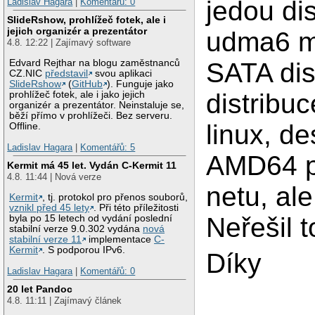
jedou di
Ladislav Hagara
|
Komentářů: 0
SlideRshow, prohlížeč fotek, ale i
jejich organizér a prezentátor
udma6 m
4.8. 12:22 | Zajímavý software
Edvard Rejthar na blogu zaměstnanců
SATA dis
CZ.NIC
představil
svou aplikaci
SlideRshow
(
GitHub
). Funguje jako
distribu
prohlížeč fotek, ale i jako jejich
organizér a prezentátor. Neinstaluje se,
běží přímo v prohlížeči. Bez serveru.
linux, d
Offline.
Ladislav Hagara
|
Komentářů: 5
AMD64 pr
Kermit má 45 let. Vydán C-Kermit 11
4.8. 11:44 | Nová verze
netu, al
Kermit
, tj. protokol pro přenos souborů,
vznikl před 45 lety
. Při této příležitosti
Neřešil 
byla po 15 letech od vydání poslední
stabilní verze 9.0.302 vydána
nová
stabilní verze 11
implementace
C-
Kermit
. S podporou IPv6.
Díky
Ladislav Hagara
|
Komentářů: 0
20 let Pandoc
4.8. 11:11 | Zajímavý článek