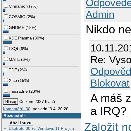
Odpovědě
Cinnamon
(
7%
)
Admin
COSMIC
(
2%
)
Nikdo n
GNOME
(
18%
)
KDE Plasma
(
30%
)
10.11.20
LXQt
(
6%
)
Re: Vyso
MATE
(
6%
)
Odpověd
TDE
(
2%
)
Blokovat
Xfce
(
15%
)
jiné/žádné
(
23%
)
A máš z
Celkem 2327 hlasů
a IRQ?
Komentářů: 30
, poslední 3.4. 20:20
Rozcestník
AbcLinuxu
Založit 
Ušetřete 30 %: Windows 11 Pro jen