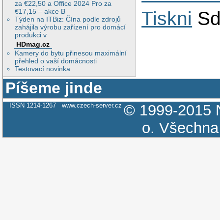
za €22,50 a Office 2024 Pro za
€17,15 – akce B
Tiskni
Sd
Týden na ITBiz: Čína podle zdrojů
zahájila výrobu zařízení pro domácí
produkci v
HDmag.cz
Kamery do bytu přinesou maximální
přehled o vaší domácnosti
Testovací novinka
Píšeme jinde
ISSN 1214-1267
www.czech-server.cz
© 1999-2015
o.
Všechna 