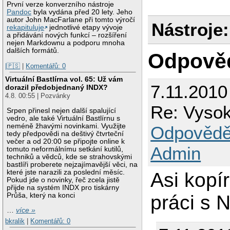
První verze konverzního nástroje
Pandoc
byla vydána před 20 lety. Jeho
autor John MacFarlane při tomto výročí
Nástroje:
rekapituluje
jednotlivé etapy vývoje
a přidávání nových funkcí – rozšíření
nejen Markdownu a podporu mnoha
dalších formátů.
Odpově
|🇵🇸
|
Komentářů: 0
Virtuální Bastlírna vol. 65: Už vám
7.11.2010
dorazil předobjednaný INDX?
4.8. 00:55 | Pozvánky
Re: Vysok
Srpen přinesl nejen další spalující
vedro, ale také Virtuální Bastlírnu s
neméně žhavými novinkami. Využijte
Odpovědě
tedy předpovědi na deštivý čtvrteční
večer a od 20:00 se připojte online k
Admin
tomuto neformálnímu setkání kutilů,
techniků a vědců, kde se strahovskými
bastlíři proberete nejzajímavější věci, na
které jste narazili za poslední měsíc.
Asi kopí
Pokud jde o novinky, řeč zcela jistě
přijde na systém INDX pro tiskárny
práci s 
Průša, který na konci
…
více »
bkralik
|
Komentářů: 0