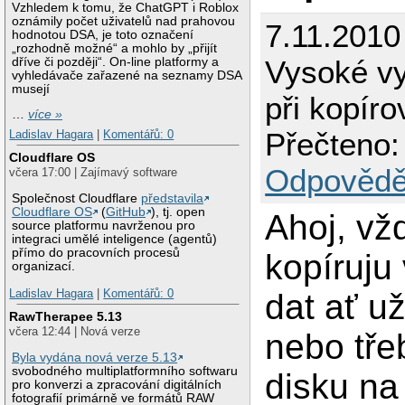
Vzhledem k tomu, že ChatGPT i Roblox
oznámily počet uživatelů nad prahovou
7.11.2010
hodnotou DSA, je toto označení
„rozhodně možné“ a mohlo by „přijít
Vysoké vy
dříve či později“. On-line platformy a
vyhledávače zařazené na seznamy DSA
musejí
při kopíro
…
více »
Přečteno:
Ladislav Hagara
|
Komentářů: 0
Cloudflare OS
Odpovědě
včera 17:00 | Zajímavý software
Společnost Cloudflare
představila
Cloudflare OS
(
GitHub
), tj. open
Ahoj, vž
source platformu navrženou pro
integraci umělé inteligence (agentů)
přímo do pracovních procesů
kopíruju
organizací.
Ladislav Hagara
|
Komentářů: 0
dat ať u
RawTherapee 5.13
včera 12:44 | Nová verze
nebo tře
Byla vydána nová verze 5.13
svobodného multiplatformního softwaru
disku na
pro konverzi a zpracování digitálních
fotografií primárně ve formátů RAW