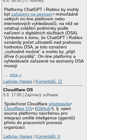
6.8. 08:00 | IT novinky
Platformy ChatGPT i Roblox by mohly
být
zařazeny na seznam
mimořádně
velkých on-line platforem nebo
internetových vyhledávačů, na něž se
vztahují zvláštní podmínky podle
nařízení o digitálních službách (DSA).
Vzhledem k tomu, že ChatGPT i Roblox
oznámily počet uživatelů nad prahovou
hodnotou DSA, je toto označení
„rozhodně možné“ a mohlo by „přijít
dříve či později“. On-line platformy a
vyhledávače zařazené na seznamy DSA
musejí
…
více »
Ladislav Hagara
|
Komentářů: 12
Cloudflare OS
5.8. 17:00 | Zajímavý software
Společnost Cloudflare
představila
Cloudflare OS
(
GitHub
), tj. open
source platformu navrženou pro
integraci umělé inteligence (agentů)
přímo do pracovních procesů
organizací.
Ladislav Hagara
|
Komentářů: 0