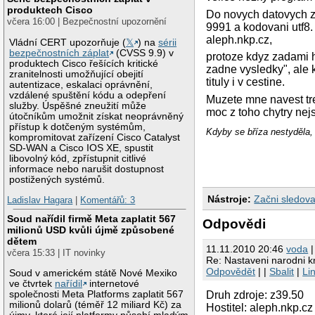
produktech Cisco
Do novych datovych zd
včera 16:00 | Bezpečnostní upozornění
9991 a kodovani utf8.
aleph.nkp.cz,
Vládní CERT upozorňuje (
𝕏
) na
sérii
bezpečnostních záplat
(CVSS 9.9) v
protoze kdyz zadami h
produktech Cisco řešících kritické
zadne vysledky", ale 
zranitelnosti umožňující obejití
tituly i v cestine.
autentizace, eskalaci oprávnění,
vzdálené spuštění kódu a odepření
Muzete mne navest tre
služby. Úspěšné zneužití může
moc z toho chytry nej
útočníkům umožnit získat neoprávněný
přístup k dotčeným systémům,
Kdyby se bříza nestyděla, 
kompromitovat zařízení Cisco Catalyst
SD-WAN a Cisco IOS XE, spustit
libovolný kód, zpřístupnit citlivé
informace nebo narušit dostupnost
postižených systémů.
Nástroje:
Začni sledova
Ladislav Hagara
|
Komentářů: 3
Soud nařídil firmě Meta zaplatit 567
Odpovědi
milionů USD kvůli újmě způsobené
dětem
11.11.2010 20:46
voda
|
včera 15:33 | IT novinky
Re: Nastaveni narodni kn
Odpovědět
| |
Sbalit
|
Li
Soud v americkém státě Nové Mexiko
ve čtvrtek
nařídil
internetové
společnosti Meta Platforms zaplatit 567
Druh zdroje: z39.50
milionů dolarů (téměř 12 miliard Kč) za
Hostitel: aleph.nkp.cz