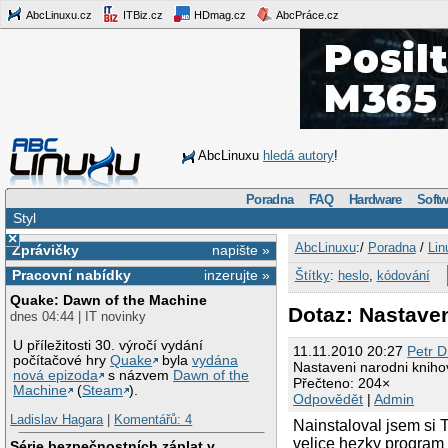
AbcLinuxu.cz
ITBiz.cz
HDmag.cz
AbcPráce.cz
AbcLinuxu
hledá autory
!
Poradna
FAQ
Hardware
Softw
Styl
×
AbcLinuxu
:/
Poradna
/
Lin
Zprávičky
napište »
Pracovní nabídky
inzerujte »
Štítky
:
heslo
,
kódování
Quake: Dawn of the Machine
Dotaz: Nastaven
dnes 04:44 | IT novinky
U příležitosti 30. výročí vydání
11.11.2010 20:27
Petr Dr
počítačové hry
Quake
byla
vydána
Nastaveni narodni knihov
nová epizoda
s názvem
Dawn of the
Přečteno: 204×
Machine
(
Steam
).
Odpovědět
|
Admin
Ladislav Hagara
|
Komentářů: 4
Nainstaloval jsem si T
velice hezky program a
Série bezpečnostních záplat v