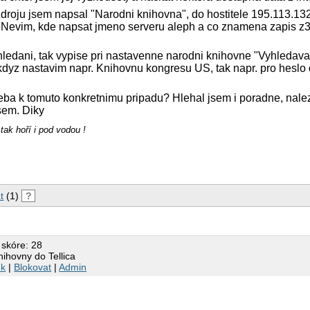
roju jsem napsal "Narodni knihovna", do hostitele 195.113.132
 Nevim, kde napsat jmeno serveru aleph a co znamena zapis z39
ledani, tak vypise pri nastavenne narodni knihovne "Vyhledavan
kdyz nastavim napr. Knihovnu kongresu US, tak napr. pro heslo
ba k tomuto konkretnimu pripadu? Hlehal jsem i poradne, nalez
sem. Diky
tak hoří i pod vodou !
t
(1)
?
 skóre: 28
ihovny do Tellica
nk
|
Blokovat
|
Admin