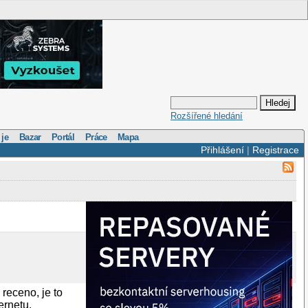
Rozšířené hledání
 je
Bazar
Portál
Práce
Mapa
Přihlášení
|
Registrace
 receno, je to
ernetu.