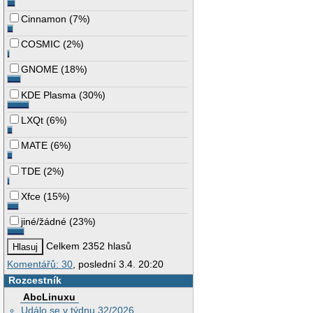
Cinnamon
(
7%
)
COSMIC
(
2%
)
GNOME
(
18%
)
KDE Plasma
(
30%
)
LXQt
(
6%
)
MATE
(
6%
)
TDE
(
2%
)
Xfce
(
15%
)
jiné/žádné
(
23%
)
Celkem 2352 hlasů
Komentářů: 30
, poslední 3.4. 20:20
Rozcestník
AbcLinuxu
Událo se v týdnu 32/2026