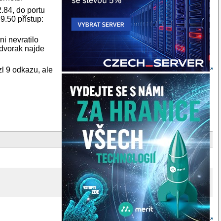
.84, do portu
.50 přístup:
i nevratilo
 dvorak najde
l 9 odkazu, ale