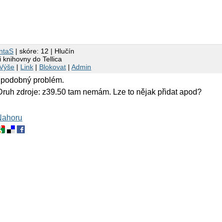
ntaS
| skóre: 12 | Hlučín
 knihovny do Tellica
Výše
|
Link
|
Blokovat
|
Admin
m podobný problém.
Druh zdroje: z39.50 tam nemám. Lze to nějak přidat apod?
Nahoru