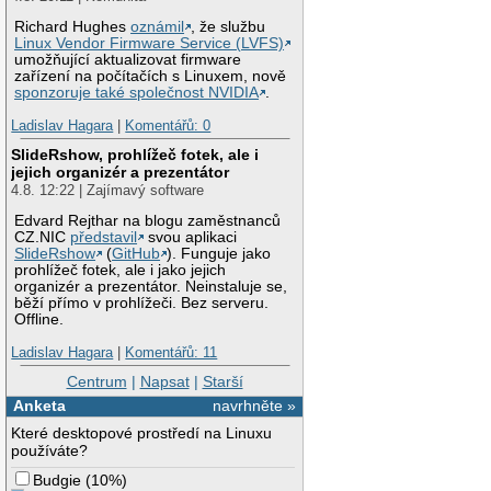
Richard Hughes
oznámil
, že službu
Linux Vendor Firmware Service (LVFS)
umožňující aktualizovat firmware
zařízení na počítačích s Linuxem, nově
sponzoruje také společnost NVIDIA
.
Ladislav Hagara
|
Komentářů: 0
SlideRshow, prohlížeč fotek, ale i
jejich organizér a prezentátor
4.8. 12:22 | Zajímavý software
Edvard Rejthar na blogu zaměstnanců
CZ.NIC
představil
svou aplikaci
SlideRshow
(
GitHub
). Funguje jako
prohlížeč fotek, ale i jako jejich
organizér a prezentátor. Neinstaluje se,
běží přímo v prohlížeči. Bez serveru.
Offline.
Ladislav Hagara
|
Komentářů: 11
Centrum
|
Napsat
|
Starší
Anketa
navrhněte »
Které desktopové prostředí na Linuxu
používáte?
Budgie
(
10%
)