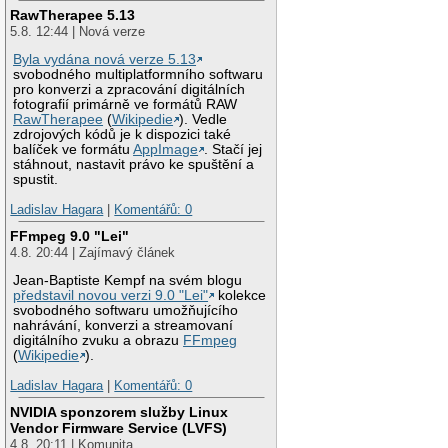
RawTherapee 5.13
5.8. 12:44 | Nová verze
Byla vydána nová verze 5.13
svobodného multiplatformního softwaru
pro konverzi a zpracování digitálních
fotografií primárně ve formátů RAW
RawTherapee
(
Wikipedie
). Vedle
zdrojových kódů je k dispozici také
balíček ve formátu
AppImage
. Stačí jej
stáhnout, nastavit právo ke spuštění a
spustit.
Ladislav Hagara
|
Komentářů: 0
FFmpeg 9.0 "Lei"
4.8. 20:44 | Zajímavý článek
Jean-Baptiste Kempf na svém blogu
představil novou verzi 9.0 "Lei"
kolekce
svobodného softwaru umožňujícího
nahrávání, konverzi a streamovaní
digitálního zvuku a obrazu
FFmpeg
(
Wikipedie
).
Ladislav Hagara
|
Komentářů: 0
NVIDIA sponzorem služby Linux
Vendor Firmware Service (LVFS)
4.8. 20:11 | Komunita