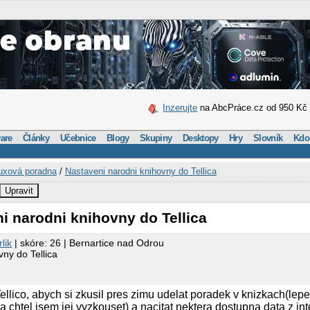
Inzerujte
na AbcPráce.cz od 950 Kč
are
Články
Učebnice
Blogy
Skupiny
Desktopy
Hry
Slovník
Kdo
uxová poradna
/
Nastaveni narodni knihovny do Tellica
Upravit
i narodni knihovny do Tellica
lik
| skóre: 26 | Bernartice nad Odrou
ny do Tellica
ellico, abych si zkusil pres zimu udelat poradek v knizkach(lepe
 chtel jsem jej vyzkouset) a nacitat nektera dostupna data z int