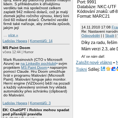
újmy, které její platformy působí mladým
Port: 9991
lidem. S přihlédnutím k dřívějšímu
Databáze: NKC-UTF
verdiktu tak má společnost celkem
Kódování znaků: utf-8
zaplatit 942 milionů dolarů, což je malý
zlomek jejího ročního výnosu, který loni
Format: MARC21
činil 60 miliard dolarů. Čtvrteční verdikt
firmě také nařizuje, aby změnila způsob,
14.11.2010 17:08
Fra
jakým její
Re: Nastaveni narodni
…
více »
Odpovědět
| |
Sbalit
|
Ladislav Hagara
|
Komentářů: 14
Díky za radu, řeší
MS Paint Doom
Mám verzi 2.3, ale 
včera 12:44 | Humor
Ať se nám daří.
Mark Russinovich (CTO v Microsoft
Založit nové vlákno
•
Azure) se
na LinkedIn pochlubil
svým
projektem
MS Paint Doom
napsaným
Tiskni
Sdílej:
pomocí Claude. Hru Doom umožňuje
hrát v programu Malování (Microsoft
Paint). Malování funguje jako monitor.
Herní engine (ViZDoom) běží na pozadí
a každý vykreslený snímek hry vkládá
automaticky přes schránku (clipboard)
do Malování.
Ladislav Hagara
|
Komentářů: 3
EK: ChatGPT i Roblox mohou spadat
pod přísnější pravidla