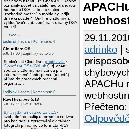
Vzhledem k tomu, že ChatGPT i Roblox
APACHu
oznámily počet uživatelů nad prahovou
hodnotou DSA, je toto označení
„rozhodně možné“ a mohlo by „přijít
webhos
dříve či později“. On-line platformy a
vyhledávače zařazené na seznamy DSA
musejí
29.11.201
…
více »
Ladislav Hagara
|
Komentářů: 4
adrinko
| 
Cloudflare OS
5.8. 17:00 | Zajímavý software
prisposob
Společnost Cloudflare
představila
Cloudflare OS
(
GitHub
), tj. open
chybovyc
source platformu navrženou pro
integraci umělé inteligence (agentů)
přímo do pracovních procesů
APACHu 
organizací.
webhosti
Ladislav Hagara
|
Komentářů: 0
RawTherapee 5.13
Přečteno:
5.8. 12:44 | Nová verze
Byla vydána nová verze 5.13
Odpovědě
svobodného multiplatformního softwaru
pro konverzi a zpracování digitálních
fotografií primárně ve formátů RAW