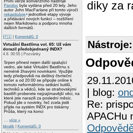
První verze konverzního nástroje
diky za 
Pandoc
byla vydána před 20 lety. Jeho
autor John MacFarlane při tomto výročí
rekapituluje
jednotlivé etapy vývoje
a přidávání nových funkcí – rozšíření
nejen Markdownu a podporu mnoha
dalších formátů.
|🇵🇸
|
Komentářů: 0
Nástroje:
Virtuální Bastlírna vol. 65: Už vám
dorazil předobjednaný INDX?
4.8. 00:55 | Pozvánky
Odpově
Srpen přinesl nejen další spalující
vedro, ale také Virtuální Bastlírnu s
neméně žhavými novinkami. Využijte
tedy předpovědi na deštivý čtvrteční
29.11.201
večer a od 20:00 se připojte online k
tomuto neformálnímu setkání kutilů,
| blog:
ond
techniků a vědců, kde se strahovskými
bastlíři proberete nejzajímavější věci, na
které jste narazili za poslední měsíc.
Re: prisp
Pokud jde o novinky, řeč zcela jistě
přijde na systém INDX pro tiskárny
Průša, který na konci
APACHu n
…
více »
Odpovědě
bkralik
|
Komentářů: 0