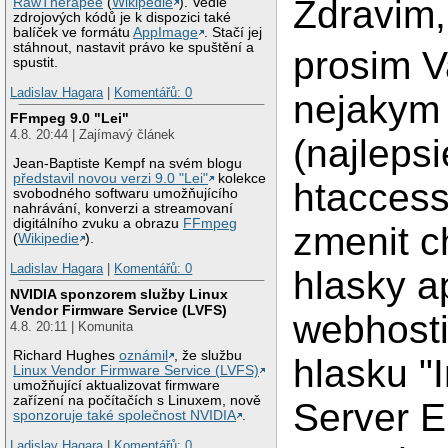
Zdravim,
RawTherapee
(
Wikipedie
). Vedle
zdrojových kódů je k dispozici také
balíček ve formátu
AppImage
. Stačí jej
stáhnout, nastavit právo ke spuštění a
prosim V
spustit.
Ladislav Hagara
|
Komentářů: 0
nejakym
FFmpeg 9.0 "Lei"
4.8. 20:44 | Zajímavý článek
(najleps
Jean-Baptiste Kempf na svém blogu
představil novou verzi 9.0 "Lei"
kolekce
htacces
svobodného softwaru umožňujícího
nahrávání, konverzi a streamovaní
digitálního zvuku a obrazu
FFmpeg
zmenit 
(
Wikipedie
).
Ladislav Hagara
|
Komentářů: 0
hlasky a
NVIDIA sponzorem služby Linux
Vendor Firmware Service (LVFS)
webhost
4.8. 20:11 | Komunita
Richard Hughes
oznámil
, že službu
hlasku "I
Linux Vendor Firmware Service (LVFS)
umožňující aktualizovat firmware
zařízení na počítačích s Linuxem, nově
Server E
sponzoruje také společnost NVIDIA
.
Ladislav Hagara
|
Komentářů: 0