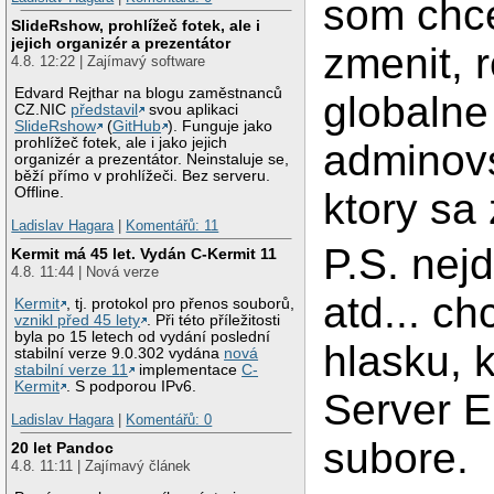
som chce
SlideRshow, prohlížeč fotek, ale i
jejich organizér a prezentátor
zmenit, 
4.8. 12:22 | Zajímavý software
Edvard Rejthar na blogu zaměstnanců
globalne
CZ.NIC
představil
svou aplikaci
SlideRshow
(
GitHub
). Funguje jako
prohlížeč fotek, ale i jako jejich
adminovs
organizér a prezentátor. Neinstaluje se,
běží přímo v prohlížeči. Bez serveru.
Offline.
ktory sa
Ladislav Hagara
|
Komentářů: 11
P.S. nej
Kermit má 45 let. Vydán C-Kermit 11
4.8. 11:44 | Nová verze
atd... c
Kermit
, tj. protokol pro přenos souborů,
vznikl před 45 lety
. Při této příležitosti
byla po 15 letech od vydání poslední
hlasku, k
stabilní verze 9.0.302 vydána
nová
stabilní verze 11
implementace
C-
Kermit
. S podporou IPv6.
Server E
Ladislav Hagara
|
Komentářů: 0
subore.
20 let Pandoc
4.8. 11:11 | Zajímavý článek