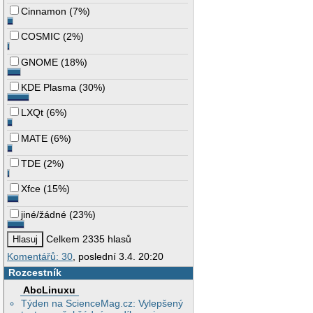
Cinnamon
(
7%
)
COSMIC
(
2%
)
GNOME
(
18%
)
KDE Plasma
(
30%
)
LXQt
(
6%
)
MATE
(
6%
)
TDE
(
2%
)
Xfce
(
15%
)
jiné/žádné
(
23%
)
Celkem 2335 hlasů
Komentářů: 30
, poslední 3.4. 20:20
Rozcestník
AbcLinuxu
Týden na ScienceMag.cz: Vylepšený