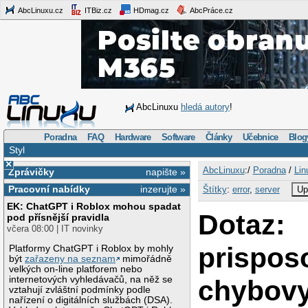
AbcLinuxu.cz
ITBiz.cz
HDmag.cz
AbcPráce.cz
AbcLinuxu
hledá autory
!
Poradna
FAQ
Hardware
Software
Články
Učebnice
Blog
Styl
×
AbcLinuxu
:/
Poradna
/
Lin
Zprávičky
napište »
Pracovní nabídky
inzerujte »
Štítky
:
error
,
server
Up
EK: ChatGPT i Roblox mohou spadat
Dotaz:
pod přísnější pravidla
včera 08:00 | IT novinky
prispos
Platformy ChatGPT i Roblox by mohly
být
zařazeny na seznam
mimořádně
velkých on-line platforem nebo
internetových vyhledávačů, na něž se
chybovy
vztahují zvláštní podmínky podle
nařízení o digitálních službách (DSA).