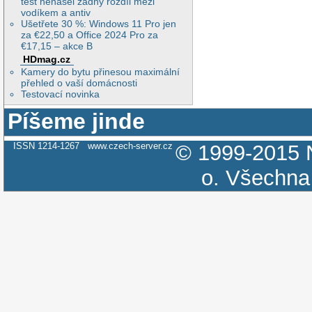
test nenašel žádný rozdíl mezi
vodíkem a antiv
Ušetřete 30 %: Windows 11 Pro jen
za €22,50 a Office 2024 Pro za
€17,15 – akce B
HDmag.cz
Kamery do bytu přinesou maximální
přehled o vaší domácnosti
Testovací novinka
Píšeme jinde
ISSN 1214-1267
www.czech-server.cz
© 1999-2015
o.
Všechna 