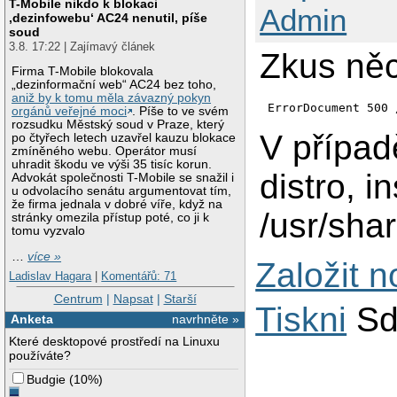
T-Mobile nikdo k blokaci
Admin
‚dezinfowebu‘ AC24 nenutil, píše
soud
3.8. 17:22 | Zajímavý článek
Zkus něc
Firma T-Mobile blokovala
„dezinformační web“ AC24 bez toho,
aniž by k tomu měla závazný pokyn
orgánů veřejné moci
. Píše to ve svém
rozsudku Městský soud v Praze, který
V případ
po čtyřech letech uzavřel kauzu blokace
zmíněného webu. Operátor musí
uhradit škodu ve výši 35 tisíc korun.
distro, i
Advokát společnosti T-Mobile se snažil i
u odvolacího senátu argumentovat tím,
že firma jednala v dobré víře, když na
/usr/sha
stránky omezila přístup poté, co ji k
tomu vyzvalo
…
více »
Založit 
Ladislav Hagara
|
Komentářů: 71
Centrum
|
Napsat
|
Starší
Tiskni
Sd
Anketa
navrhněte »
Které desktopové prostředí na Linuxu
používáte?
Budgie
(
10%
)