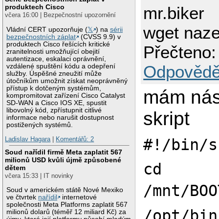
produktech Cisco
mr.biker
včera 16:00 | Bezpečnostní upozornění
wget naz
Vládní CERT upozorňuje (
𝕏
) na
sérii
bezpečnostních záplat
(CVSS 9.9) v
produktech Cisco řešících kritické
Přečteno:
zranitelnosti umožňující obejití
autentizace, eskalaci oprávnění,
Odpovědě
vzdálené spuštění kódu a odepření
služby. Úspěšné zneužití může
útočníkům umožnit získat neoprávněný
přístup k dotčeným systémům,
mám násl
kompromitovat zařízení Cisco Catalyst
SD-WAN a Cisco IOS XE, spustit
libovolný kód, zpřístupnit citlivé
skript
informace nebo narušit dostupnost
postižených systémů.
Ladislav Hagara
|
Komentářů: 2
#!/bin/s
Soud nařídil firmě Meta zaplatit 567
milionů USD kvůli újmě způsobené
cd
dětem
včera 15:33 | IT novinky
/mnt/BOO
Soud v americkém státě Nové Mexiko
ve čtvrtek
nařídil
internetové
společnosti Meta Platforms zaplatit 567
/opt/bin
milionů dolarů (téměř 12 miliard Kč) za