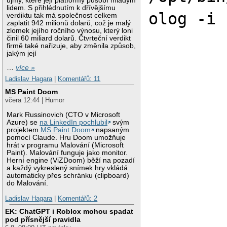
újmy, které její platformy působí mladým
lidem. S přihlédnutím k dřívějšímu
olog -i
verdiktu tak má společnost celkem
zaplatit 942 milionů dolarů, což je malý
zlomek jejího ročního výnosu, který loni
činil 60 miliard dolarů. Čtvrteční verdikt
firmě také nařizuje, aby změnila způsob,
jakým její
…
více »
Ladislav Hagara
|
Komentářů: 11
MS Paint Doom
včera 12:44 | Humor
Mark Russinovich (CTO v Microsoft
Azure) se
na LinkedIn pochlubil
svým
projektem
MS Paint Doom
napsaným
pomocí Claude. Hru Doom umožňuje
hrát v programu Malování (Microsoft
Paint). Malování funguje jako monitor.
Herní engine (ViZDoom) běží na pozadí
a každý vykreslený snímek hry vkládá
automaticky přes schránku (clipboard)
do Malování.
Ladislav Hagara
|
Komentářů: 2
EK: ChatGPT i Roblox mohou spadat
pod přísnější pravidla