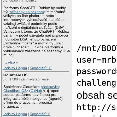
6.8. 08:00 | IT novinky
Platformy ChatGPT i Roblox by mohly
být
zařazeny na seznam
mimořádně
velkých on-line platforem nebo
internetových vyhledávačů, na něž se
vztahují zvláštní podmínky podle
nařízení o digitálních službách (DSA).
Vzhledem k tomu, že ChatGPT i Roblox
oznámily počet uživatelů nad prahovou
hodnotou DSA, je toto označení
„rozhodně možné“ a mohlo by „přijít
/mnt/BOO
dříve či později“. On-line platformy a
vyhledávače zařazené na seznamy DSA
musejí
user=mrb
…
více »
Ladislav Hagara
|
Komentářů: 11
password
Cloudflare OS
5.8. 17:00 | Zajímavý software
challeng
Společnost Cloudflare
představila
Cloudflare OS
(
GitHub
), tj. open
obsah se
source platformu navrženou pro
integraci umělé inteligence (agentů)
přímo do pracovních procesů
http://s
organizací.
Ladislav Hagara
|
Komentářů: 0