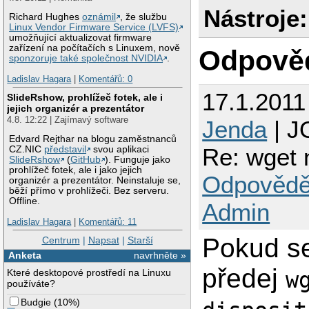
Nástroje:
Richard Hughes
oznámil
, že službu
Linux Vendor Firmware Service (LVFS)
umožňující aktualizovat firmware
zařízení na počítačích s Linuxem, nově
Odpově
sponzoruje také společnost NVIDIA
.
Ladislav Hagara
|
Komentářů: 0
17.1.2011
SlideRshow, prohlížeč fotek, ale i
jejich organizér a prezentátor
4.8. 12:22 | Zajímavý software
Jenda
| J
Edvard Rejthar na blogu zaměstnanců
Re: wget 
CZ.NIC
představil
svou aplikaci
SlideRshow
(
GitHub
). Funguje jako
prohlížeč fotek, ale i jako jejich
Odpovědě
organizér a prezentátor. Neinstaluje se,
běží přímo v prohlížeči. Bez serveru.
Offline.
Admin
Ladislav Hagara
|
Komentářů: 11
Pokud se
Centrum
|
Napsat
|
Starší
Anketa
navrhněte »
předej
Které desktopové prostředí na Linuxu
w
používáte?
Budgie
(
10%
)