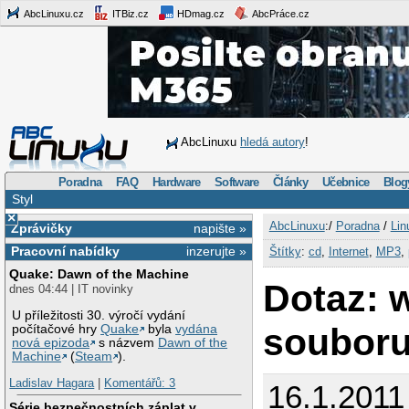
AbcLinuxu.cz
ITBiz.cz
HDmag.cz
AbcPráce.cz
AbcLinuxu
hledá autory
!
Poradna
FAQ
Hardware
Software
Články
Učebnice
Blog
Styl
×
AbcLinuxu
:/
Poradna
/
Lin
Zprávičky
napište »
Pracovní nabídky
inzerujte »
Štítky
:
cd
,
Internet
,
MP3
,
Quake: Dawn of the Machine
Dotaz: 
dnes 04:44 | IT novinky
U příležitosti 30. výročí vydání
soubor
počítačové hry
Quake
byla
vydána
nová epizoda
s názvem
Dawn of the
Machine
(
Steam
).
Ladislav Hagara
|
Komentářů: 3
16.1.2011
Série bezpečnostních záplat v