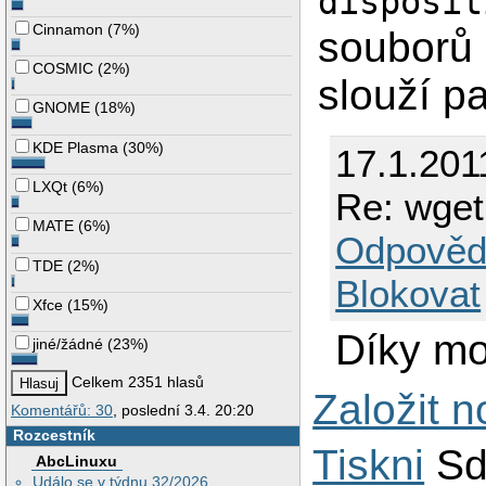
disposit
Cinnamon
(
7%
)
souborů 
COSMIC
(
2%
)
slouží p
GNOME
(
18%
)
KDE Plasma
(
30%
)
17.1.201
LXQt
(
6%
)
Re: wget
MATE
(
6%
)
Odpověd
TDE
(
2%
)
Blokovat
Xfce
(
15%
)
Díky mo
jiné/žádné
(
23%
)
Celkem 2351 hlasů
Založit 
Komentářů: 30
, poslední 3.4. 20:20
Rozcestník
Tiskni
Sd
AbcLinuxu
Událo se v týdnu 32/2026