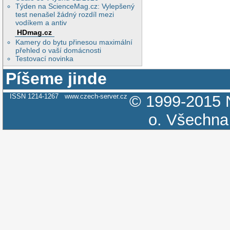
Týden na ScienceMag.cz: Vylepšený
test nenašel žádný rozdíl mezi
vodíkem a antiv
HDmag.cz
Kamery do bytu přinesou maximální
přehled o vaší domácnosti
Testovací novinka
Píšeme jinde
ISSN 1214-1267
www.czech-server.cz
© 1999-2015
o.
Všechna 