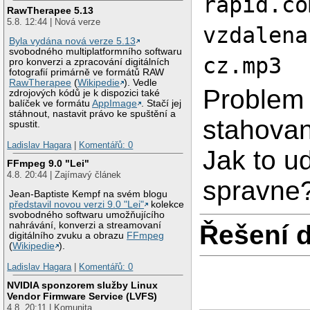
rapid.co
RawTherapee 5.13
5.8. 12:44 | Nová verze
vzdalena
Byla vydána nová verze 5.13
svobodného multiplatformního softwaru
cz.mp3
pro konverzi a zpracování digitálních
fotografií primárně ve formátů RAW
RawTherapee
(
Wikipedie
). Vedle
Problem 
zdrojových kódů je k dispozici také
balíček ve formátu
AppImage
. Stačí jej
stáhnout, nastavit právo ke spuštění a
stahovan
spustit.
Ladislav Hagara
|
Komentářů: 0
Jak to u
FFmpeg 9.0 "Lei"
4.8. 20:44 | Zajímavý článek
spravne
Jean-Baptiste Kempf na svém blogu
představil novou verzi 9.0 "Lei"
kolekce
svobodného softwaru umožňujícího
Řešení 
nahrávání, konverzi a streamovaní
digitálního zvuku a obrazu
FFmpeg
(
Wikipedie
).
Ladislav Hagara
|
Komentářů: 0
NVIDIA sponzorem služby Linux
Vendor Firmware Service (LVFS)
4.8. 20:11 | Komunita