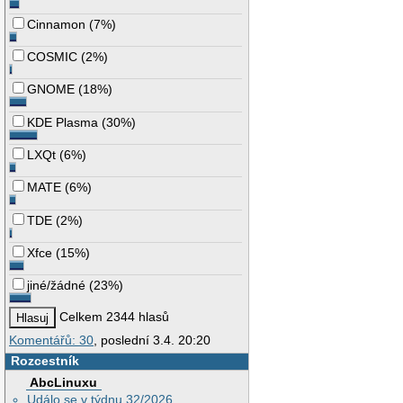
Cinnamon
(
7%
)
COSMIC
(
2%
)
GNOME
(
18%
)
KDE Plasma
(
30%
)
LXQt
(
6%
)
MATE
(
6%
)
TDE
(
2%
)
Xfce
(
15%
)
jiné/žádné
(
23%
)
Celkem 2344 hlasů
Komentářů: 30
, poslední 3.4. 20:20
Rozcestník
AbcLinuxu
Událo se v týdnu 32/2026