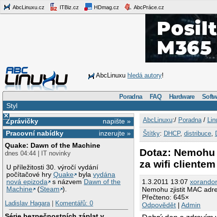
AbcLinuxu.cz
ITBiz.cz
HDmag.cz
AbcPráce.cz
AbcLinuxu
hledá autory
!
Poradna
FAQ
Hardware
Softw
Styl
×
AbcLinuxu
:/
Poradna
/
Lin
Zprávičky
napište »
Pracovní nabídky
inzerujte »
Štítky
:
DHCP
,
distribuce
,
Quake: Dawn of the Machine
Dotaz: Nemohu z
dnes 04:44 | IT novinky
za wifi clientem
U příležitosti 30. výročí vydání
počítačové hry
Quake
byla
vydána
1.3.2011 13:07
xorando
nová epizoda
s názvem
Dawn of the
Machine
(
Steam
).
Nemohu zjistit MAC adre
Přečteno: 645×
Ladislav Hagara
|
Komentářů: 0
Odpovědět
|
Admin
Série bezpečnostních záplat v