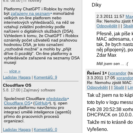
6.8. 08:00 | IT novinky
Díky
Platformy ChatGPT i Roblox by mohly
být
zařazeny na seznam
mimořádně
2.3.2011 11:57
Ma
velkých on-line platforem nebo
Re: Nemohu zjistit
internetových vyhledávačů, na něž se
Odpovědět
| |
Sbali
vztahují zvláštní podmínky podle
nařízení o digitálních službách (DSA).
Přesně, jak píše
Vzhledem k tomu, že ChatGPT i Roblox
MAC adresama, což
oznámily počet uživatelů nad prahovou
tak, že bych nast
hodnotou DSA, je toto označení
„rozhodně možné“ a mohlo by „přijít
něj připojený), p
dříve či později“. On-line platformy a
Zdar Max
vyhledávače zařazené na seznamy DSA
musejí
Měl jsem sen ... :(
…
více »
Řešení 1×
(
xorandor
(ta
Ladislav Hagara
|
Komentářů: 9
3.3.2011 17:05
xorando
Re: Nemohu zjistit MAC 
Cloudflare OS
Odpovědět
| |
Sbalit
|
Li
5.8. 17:00 | Zajímavý software
Tak už jsem na to kápl
Společnost Cloudflare
představila
toto bylo v logu mess
Cloudflare OS
(
GitHub
), tj. open
source platformu navrženou pro
Feb 28 20:52:38 xorh
integraci umělé inteligence (agentů)
DHCPACK on 10.0.0.19
přímo do pracovních procesů
organizací.
Takže mi to krásně d
Vyřešeno.
Ladislav Hagara
|
Komentářů: 0