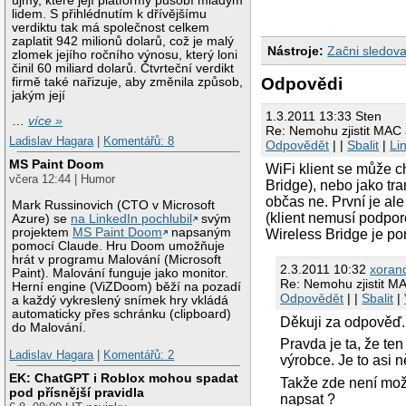
újmy, které její platformy působí mladým
lidem. S přihlédnutím k dřívějšímu
verdiktu tak má společnost celkem
zaplatit 942 milionů dolarů, což je malý
Nástroje:
Začni sledova
zlomek jejího ročního výnosu, který loni
činil 60 miliard dolarů. Čtvrteční verdikt
Odpovědi
firmě také nařizuje, aby změnila způsob,
jakým její
1.3.2011 13:33 Sten
…
více »
Re: Nemohu zjistit MAC 
Ladislav Hagara
|
Komentářů: 8
Odpovědět
| |
Sbalit
|
Li
MS Paint Doom
WiFi klient se může 
včera 12:44 | Humor
Bridge), nebo jako tra
občas ne. První je al
Mark Russinovich (CTO v Microsoft
(klient nemusí podpo
Azure) se
na LinkedIn pochlubil
svým
projektem
MS Paint Doom
napsaným
Wireless Bridge je po
pomocí Claude. Hru Doom umožňuje
hrát v programu Malování (Microsoft
2.3.2011 10:32
xoran
Paint). Malování funguje jako monitor.
Re: Nemohu zjistit MA
Herní engine (ViZDoom) běží na pozadí
Odpovědět
| |
Sbalit
|
a každý vykreslený snímek hry vkládá
automaticky přes schránku (clipboard)
Děkuji za odpověď.
do Malování.
Pravda je ta, že te
Ladislav Hagara
|
Komentářů: 2
výrobce. Je to asi 
EK: ChatGPT i Roblox mohou spadat
Takže zde není možn
pod přísnější pravidla
napsat ?