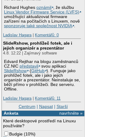
Richard Hughes
oznámil
, že službu
Linux Vendor Firmware Service (LVFS)
umožňující aktualizovat firmware
zařízení na počítačích s Linuxem, nově
sponzoruje také společnost NVIDIA
.
Ladislav Hagara
|
Komentářů: 0
SlideRshow, prohlížeč fotek, ale i
jejich organizér a prezentátor
4.8. 12:22 | Zajímavý software
Edvard Rejthar na blogu zaměstnanců
CZ.NIC
představil
svou aplikaci
SlideRshow
(
GitHub
). Funguje jako
prohlížeč fotek, ale i jako jejich
organizér a prezentátor. Neinstaluje se,
běží přímo v prohlížeči. Bez serveru.
Offline.
Ladislav Hagara
|
Komentářů: 11
Centrum
|
Napsat
|
Starší
Anketa
navrhněte »
Které desktopové prostředí na Linuxu
používáte?
Budgie
(
10%
)