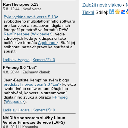
RawTherapee 5.13
Založit nové vlákno
•
5.8. 12:44 | Nová verze
Tiskni
Sdílej:
Byla vydána nová verze 5.13
svobodného multiplatformního softwaru
pro konverzi a zpracování digitálních
fotografií primárně ve formátů RAW
RawTherapee
(
Wikipedie
). Vedle
zdrojových kódů je k dispozici také
balíček ve formátu
AppImage
. Stačí jej
stáhnout, nastavit právo ke spuštění a
spustit.
Ladislav Hagara
|
Komentářů: 0
FFmpeg 9.0 "Lei"
4.8. 20:44 | Zajímavý článek
Jean-Baptiste Kempf na svém blogu
představil novou verzi 9.0 "Lei"
kolekce
svobodného softwaru umožňujícího
nahrávání, konverzi a streamovaní
digitálního zvuku a obrazu
FFmpeg
(
Wikipedie
).
Ladislav Hagara
|
Komentářů: 0
NVIDIA sponzorem služby Linux
Vendor Firmware Service (LVFS)
4.8. 20:11 | Komunita