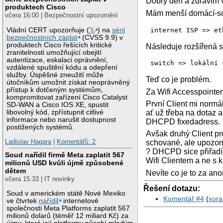
Dobrý den a zdravím 
produktech Cisco
Mám menší domácí-so
včera 16:00 | Bezpečnostní upozornění
internet ISP => et
Vládní CERT upozorňuje (
𝕏
) na
sérii
bezpečnostních záplat
(CVSS 9.9) v
produktech Cisco řešících kritické
Následuje rozšířená s
zranitelnosti umožňující obejití
autentizace, eskalaci oprávnění,
switch => lokální 
vzdálené spuštění kódu a odepření
služby. Úspěšné zneužití může
Teď co je problém.
útočníkům umožnit získat neoprávněný
přístup k dotčeným systémům,
Za Wifi Accesspointem
kompromitovat zařízení Cisco Catalyst
První Client mi normá
SD-WAN a Cisco IOS XE, spustit
libovolný kód, zpřístupnit citlivé
ať už třeba na dotaz 
informace nebo narušit dostupnost
DHCPD fixedadress.
postižených systémů.
Avšak druhý Client p
Ladislav Hagara
|
Komentářů: 2
schované, ale upozorň
? DHCPD sice přiřadí 
Soud nařídil firmě Meta zaplatit 567
Wifi Clientem a ne s
milionů USD kvůli újmě způsobené
dětem
Nevíte co je to za ano
včera 15:33 | IT novinky
Řešení dotazu:
Soud v americkém státě Nové Mexiko
Komentář #4
(
xora
ve čtvrtek
nařídil
internetové
společnosti Meta Platforms zaplatit 567
milionů dolarů (téměř 12 miliard Kč) za