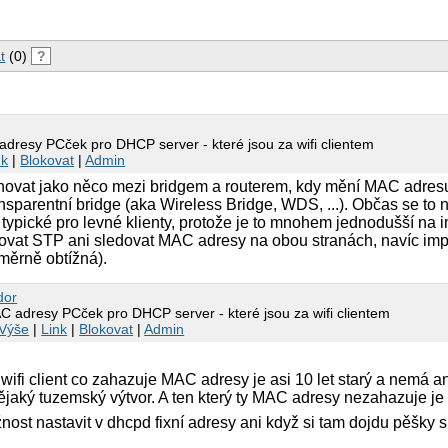
t
(0)
?
adresy PCček pro DHCP server - které jsou za wifi clientem
nk
|
Blokovat
|
Admin
chovat jako něco mezi bridgem a routerem, kdy mění MAC adresu
nsparentní bridge (aka Wireless Bridge, WDS, ...). Občas se to n
e typické pro levné klienty, protože je to mnohem jednodušší na
rovat STP ani sledovat MAC adresy na obou stranách, navíc im
měrně obtížná).
dor
C adresy PCček pro DHCP server - které jsou za wifi clientem
Výše
|
Link
|
Blokovat
|
Admin
n wifi client co zahazuje MAC adresy je asi 10 let starý a nemá a
nějaký tuzemský výtvor. A ten který ty MAC adresy nezahazuje je
ost nastavit v dhcpd fixní adresy ani když si tam dojdu pěšky 