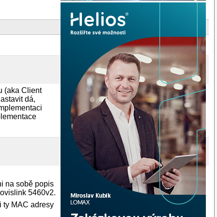
 (aka Client
astavit dá,
 implementaci
plementace
ni na sobě popis
 ovislink 5460v2.
si ty MAC adresy