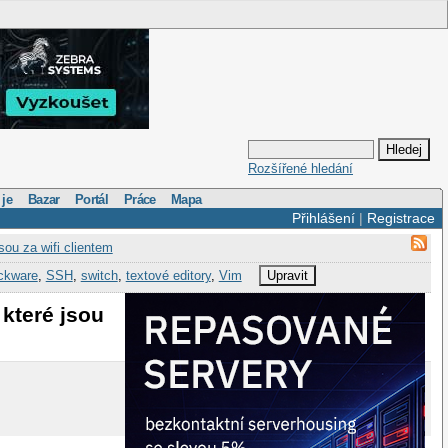
Rozšířené hledání
 je
Bazar
Portál
Práce
Mapa
Přihlášení
|
Registrace
ou za wifi clientem
ckware
,
SSH
,
switch
,
textové editory
,
Vim
Upravit
které jsou