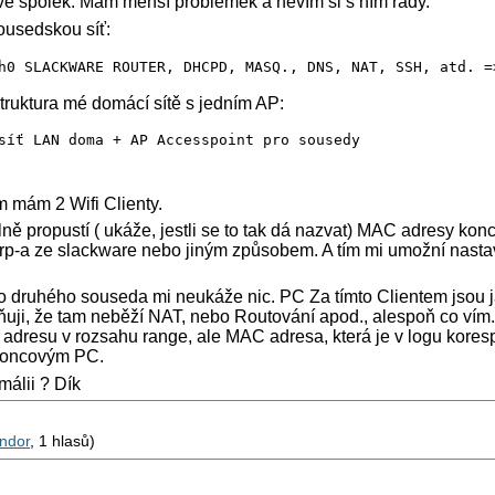
ve spolek. Mám menší problémek a nevím si s ním rady.
usedskou síť:
h0 SLACKWARE ROUTER, DHCPD, MASQ., DNS, NAT, SSH, atd. =
truktura mé domácí sítě s jedním AP:
síť LAN doma + AP Accesspoint pro sousedy
 mám 2 Wifi Clienty.
lně propustí ( ukáže, jestli se to tak dá nazvat) MAC adresy ko
arp-a ze slackware nebo jiným způsobem. A tím mi umožní nastavi
ro druhého souseda mi neukáže nic. PC Za tímto Clientem jsou 
uji, že tam neběží NAT, nebo Routování apod., alespoň co vím.
adresu v rozsahu range, ale MAC adresa, která je v logu kores
 koncovým PC.
málii ? Dík
ndor
, 1 hlasů)