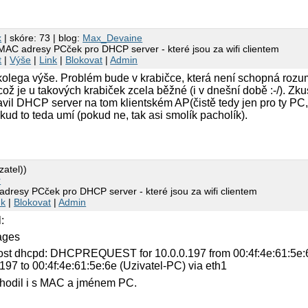
x
| skóre: 73 | blog:
Max_Devaine
 MAC adresy PCček pro DHCP server - které jsou za wifi clientem
t
|
Výše
|
Link
|
Blokovat
|
Admin
 kolega výše. Problém bude v krabičce, která není schopná rozu
 je u takových krabiček zcela běžné (i v dnešní době :-/). Zkusi
avil DHCP server na tom klientském AP(čistě tedy jen pro ty PC,
okud to teda umí (pokud ne, tak asi smolík pacholík).
zatel))
r
adresy PCček pro DHCP server - které jsou za wifi clientem
nk
|
Blokovat
|
Admin
:
ages
ost dhcpd: DHCPREQUEST for 10.0.0.197 from 00:4f:4e:61:5e:6e
7 to 00:4f:4e:61:5e:6e (Uzivatel-PC) via eth1
ohodil i s MAC a jménem PC.