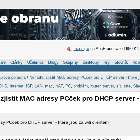
Inzerujte
na AbcPráce.cz od 950 Kč
are
Články
Učebnice
Blogy
Skupiny
Desktopy
Hry
Slovník
Kdo
uxová poradna
/
Nemohu zjistit MAC adresy PCček pro DHCP server - které js
DNS
,
Internet
,
ISP
,
LAN
,
mac
,
NAT
,
PC
,
problém
,
router
,
server
,
síť
,
sítě
,
Sla
jistit MAC adresy PCček pro DHCP server - 
r
sy PCček pro DHCP server - které jsou za wifi clientem