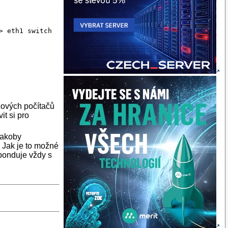
> eth1 switch
ncových počítačů
t si pro
jakoby
 Jak je to možné
ponduje vždy s