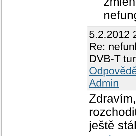
zmiene
nefun
5.2.2012 
Re: nefun
DVB-T tu
Odpovědě
Admin
Zdravím,
rozchodi
ještě st