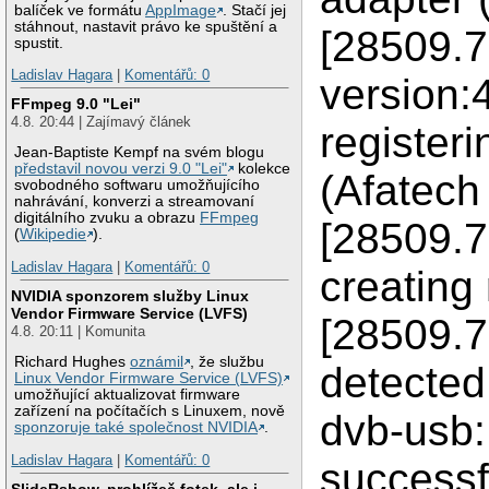
balíček ve formátu
AppImage
. Stačí jej
stáhnout, nastavit právo ke spuštění a
[28509.7
spustit.
Ladislav Hagara
|
Komentářů: 0
version:
FFmpeg 9.0 "Lei"
4.8. 20:44 | Zajímavý článek
register
Jean-Baptiste Kempf na svém blogu
představil novou verzi 9.0 "Lei"
kolekce
(Afatech
svobodného softwaru umožňujícího
nahrávání, konverzi a streamovaní
digitálního zvuku a obrazu
FFmpeg
[28509.7
(
Wikipedie
).
Ladislav Hagara
|
Komentářů: 0
creating
NVIDIA sponzorem služby Linux
Vendor Firmware Service (LVFS)
[28509.
4.8. 20:11 | Komunita
Richard Hughes
oznámil
, že službu
detected
Linux Vendor Firmware Service (LVFS)
umožňující aktualizovat firmware
zařízení na počítačích s Linuxem, nově
dvb-usb
sponzoruje také společnost NVIDIA
.
Ladislav Hagara
|
Komentářů: 0
successfu
SlideRshow, prohlížeč fotek, ale i