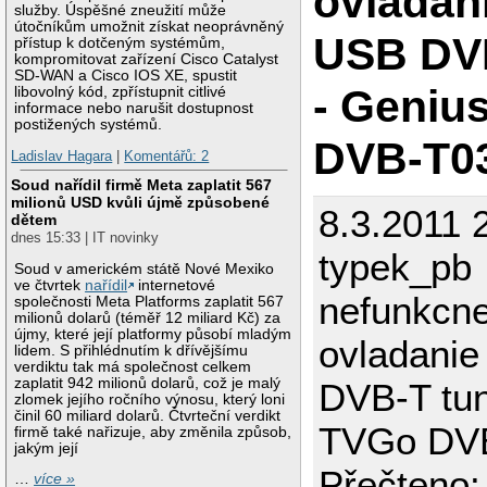
ovladan
služby. Úspěšné zneužití může
útočníkům umožnit získat neoprávněný
USB DVB
přístup k dotčeným systémům,
kompromitovat zařízení Cisco Catalyst
SD-WAN a Cisco IOS XE, spustit
- Geniu
libovolný kód, zpřístupnit citlivé
informace nebo narušit dostupnost
postižených systémů.
DVB-T0
Ladislav Hagara
|
Komentářů: 2
Soud nařídil firmě Meta zaplatit 567
milionů USD kvůli újmě způsobené
8.3.2011 
dětem
dnes 15:33 | IT novinky
typek_pb
Soud v americkém státě Nové Mexiko
ve čtvrtek
nařídil
internetové
nefunkcne
společnosti Meta Platforms zaplatit 567
milionů dolarů (téměř 12 miliard Kč) za
újmy, které její platformy působí mladým
ovladanie
lidem. S přihlédnutím k dřívějšímu
verdiktu tak má společnost celkem
zaplatit 942 milionů dolarů, což je malý
DVB-T tun
zlomek jejího ročního výnosu, který loni
činil 60 miliard dolarů. Čtvrteční verdikt
TVGo DV
firmě také nařizuje, aby změnila způsob,
jakým její
Přečteno:
…
více »