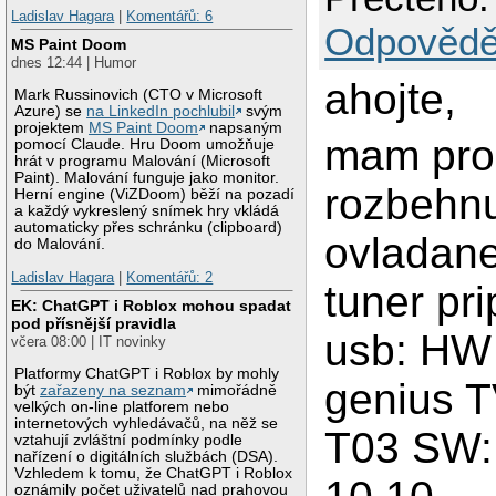
Ladislav Hagara
|
Komentářů: 6
Odpovědě
MS Paint Doom
dnes 12:44 | Humor
ahojte,
Mark Russinovich (CTO v Microsoft
Azure) se
na LinkedIn pochlubil
svým
projektem
MS Paint Doom
napsaným
mam pro
pomocí Claude. Hru Doom umožňuje
hrát v programu Malování (Microsoft
Paint). Malování funguje jako monitor.
rozbehnu
Herní engine (ViZDoom) běží na pozadí
a každý vykreslený snímek hry vkládá
automaticky přes schránku (clipboard)
ovladane
do Malování.
Ladislav Hagara
|
Komentářů: 2
tuner pr
EK: ChatGPT i Roblox mohou spadat
pod přísnější pravidla
usb: HW
včera 08:00 | IT novinky
Platformy ChatGPT i Roblox by mohly
genius 
být
zařazeny na seznam
mimořádně
velkých on-line platforem nebo
internetových vyhledávačů, na něž se
T03 SW:
vztahují zvláštní podmínky podle
nařízení o digitálních službách (DSA).
Vzhledem k tomu, že ChatGPT i Roblox
oznámily počet uživatelů nad prahovou