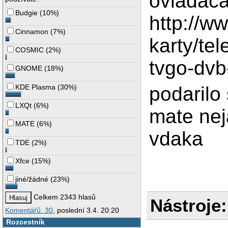
ovladac
Budgie
(
10%
)
http://w
Cinnamon
(
7%
)
karty/tel
COSMIC
(
2%
)
tvgo-dvb
GNOME
(
18%
)
podarilo
KDE Plasma
(
30%
)
LXQt
(
6%
)
mate nej
MATE
(
6%
)
vdaka
TDE
(
2%
)
Xfce
(
15%
)
jiné/žádné
(
23%
)
Celkem 2343 hlasů
Nástroje:
Komentářů: 30
, poslední 3.4. 20:20
Rozcestník