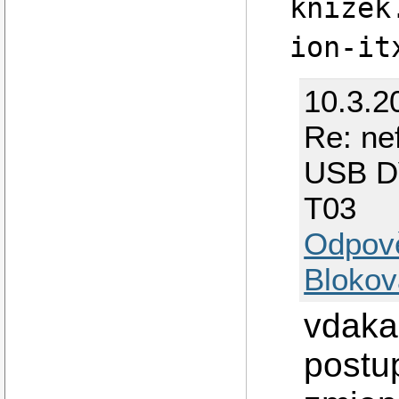
knizek
ion-it
10.3.2
Re: ne
USB D
T03
Odpov
Blokov
vdaka
postu