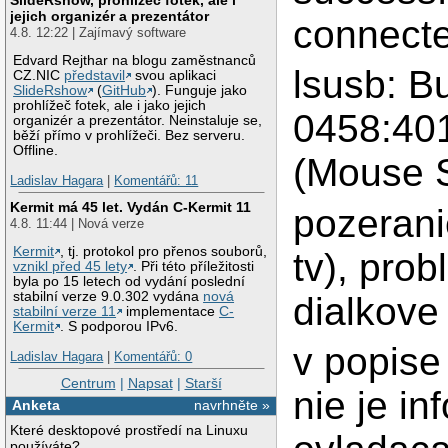
jejich organizér a prezentátor
connect
4.8. 12:22 | Zajímavý software
Edvard Rejthar na blogu zaměstnanců
lsusb: B
CZ.NIC
představil
svou aplikaci
SlideRshow
(
GitHub
). Funguje jako
prohlížeč fotek, ale i jako jejich
0458:40
organizér a prezentátor. Neinstaluje se,
běží přímo v prohlížeči. Bez serveru.
Offline.
(Mouse 
Ladislav Hagara
|
Komentářů: 11
Kermit má 45 let. Vydán C-Kermit 11
pozerani
4.8. 11:44 | Nová verze
Kermit
, tj. protokol pro přenos souborů,
tv), pro
vznikl před 45 lety
. Při této příležitosti
byla po 15 letech od vydání poslední
stabilní verze 9.0.302 vydána
nová
dialkove
stabilní verze 11
implementace
C-
Kermit
. S podporou IPv6.
v popise
Ladislav Hagara
|
Komentářů: 0
Centrum
|
Napsat
|
Starší
nie je in
Anketa
navrhněte »
Které desktopové prostředí na Linuxu
používáte?