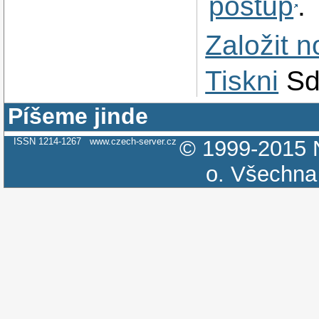
postup
.
Založit 
Tiskni
Sd
Píšeme jinde
ISSN 1214-1267
www.czech-server.cz
© 1999-2015
o.
Všechna 