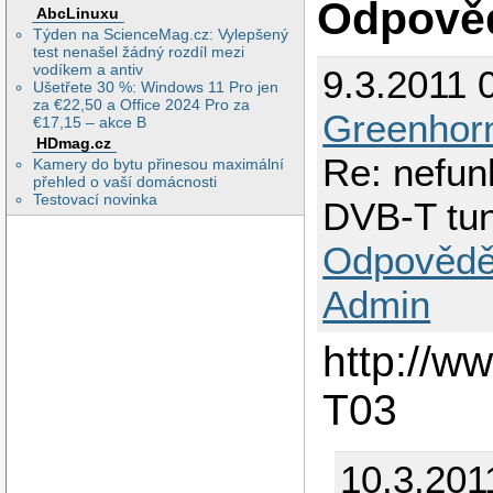
Odpově
AbcLinuxu
Týden na ScienceMag.cz: Vylepšený
test nenašel žádný rozdíl mezi
vodíkem a antiv
9.3.2011 
Ušetřete 30 %: Windows 11 Pro jen
za €22,50 a Office 2024 Pro za
Greenhor
€17,15 – akce B
HDmag.cz
Re: nefun
Kamery do bytu přinesou maximální
přehled o vaší domácnosti
Testovací novinka
DVB-T tu
Odpovědě
Admin
http://w
T03
10.3.201