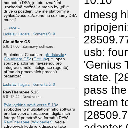
10.10
hodnotou DSA, je toto označení
„rozhodně možné“ a mohlo by „přijít
dmesg h
dříve či později“. On-line platformy a
vyhledávače zařazené na seznamy DSA
musejí
pripojeni
…
více »
Ladislav Hagara
|
Komentářů: 9
28509.7
Cloudflare OS
5.8. 17:00 | Zajímavý software
usb: fou
Společnost Cloudflare
představila
Cloudflare OS
(
GitHub
), tj. open
'Genius
source platformu navrženou pro
integraci umělé inteligence (agentů)
přímo do pracovních procesů
state. [
organizací.
Ladislav Hagara
|
Komentářů: 0
pass the
RawTherapee 5.13
5.8. 12:44 | Nová verze
stream t
Byla vydána nová verze 5.13
svobodného multiplatformního softwaru
[28509.7
pro konverzi a zpracování digitálních
fotografií primárně ve formátů RAW
RawTherapee
(
Wikipedie
). Vedle
adapter
zdrojových kódů je k dispozici také