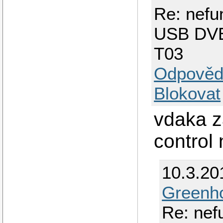
Re: nefu
USB DVB
T03
Odpověd
Blokovat
vdaka z
control 
10.3.20
Greenh
Re: nef