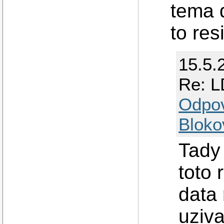
tema 
to res
15.5.
Re: L
Odpo
Bloko
Tady
toto 
data 
uziva