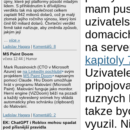
újmy, které její platformy působí mladým
mam pust
lidem. S přihlédnutím k dřívějšímu
verdiktu tak má společnost celkem
zaplatit 942 milionů dolarů, což je malý
uzivatel
zlomek jejího ročního výnosu, který loni
činil 60 miliard dolarů. Čtvrteční verdikt
firmě také nařizuje, aby změnila způsob,
domacic
jakým její
…
více »
na serve
Ladislav Hagara
|
Komentářů: 8
MS Paint Doom
kapitoly 
včera 12:44 | Humor
Mark Russinovich (CTO v Microsoft
Uzivatel
Azure) se
na LinkedIn pochlubil
svým
projektem
MS Paint Doom
napsaným
pomocí Claude. Hru Doom umožňuje
pripojov
hrát v programu Malování (Microsoft
Paint). Malování funguje jako monitor.
Herní engine (ViZDoom) běží na pozadí
ruznych P
a každý vykreslený snímek hry vkládá
automaticky přes schránku (clipboard)
do Malování.
takze byc
Ladislav Hagara
|
Komentářů: 2
vyuzil. 
EK: ChatGPT i Roblox mohou spadat
pod přísnější pravidla