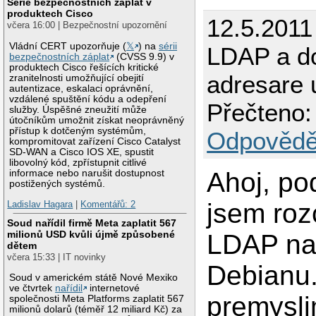
Série bezpečnostních záplat v
produktech Cisco
12.5.2011
včera 16:00 | Bezpečnostní upozornění
Vládní CERT upozorňuje (
𝕏
) na
sérii
LDAP a d
bezpečnostních záplat
(CVSS 9.9) v
produktech Cisco řešících kritické
adresare 
zranitelnosti umožňující obejití
autentizace, eskalaci oprávnění,
vzdálené spuštění kódu a odepření
Přečteno:
služby. Úspěšné zneužití může
útočníkům umožnit získat neoprávněný
přístup k dotčeným systémům,
Odpovědě
kompromitovat zařízení Cisco Catalyst
SD-WAN a Cisco IOS XE, spustit
libovolný kód, zpřístupnit citlivé
Ahoj, po
informace nebo narušit dostupnost
postižených systémů.
jsem roz
Ladislav Hagara
|
Komentářů: 2
Soud nařídil firmě Meta zaplatit 567
milionů USD kvůli újmě způsobené
LDAP n
dětem
včera 15:33 | IT novinky
Debianu.
Soud v americkém státě Nové Mexiko
ve čtvrtek
nařídil
internetové
premyslim
společnosti Meta Platforms zaplatit 567
milionů dolarů (téměř 12 miliard Kč) za