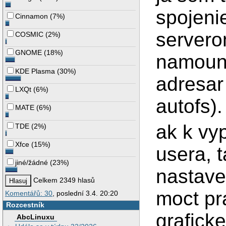
spojeni
Cinnamon
(
7%
)
servero
COSMIC
(
2%
)
GNOME
(
18%
)
namoun
KDE Plasma
(
30%
)
adresar
LXQt
(
6%
)
autofs).
MATE
(
6%
)
ak k vy
TDE
(
2%
)
Xfce
(
15%
)
usera, 
jiné/žádné
(
23%
)
nastave
Celkem 2349 hlasů
moct pr
Komentářů: 30
, poslední 3.4. 20:20
Rozcestník
grafick
AbcLinuxu