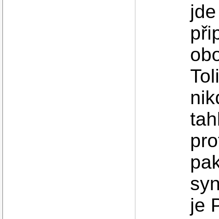
jde
při
ob
Tol
nik
tah
pro
pak
syn
je 