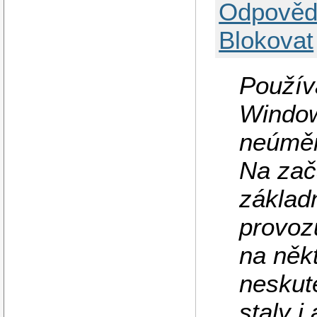
Odpověd
Blokovat
Používa
Window
neúměrn
Na zač
základ
provozu
na něk
neskut
staly i