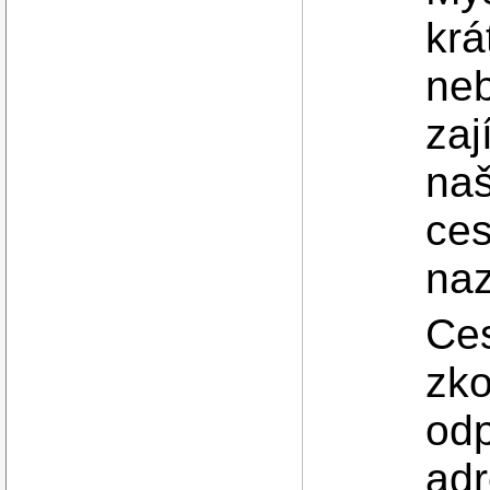
krá
neb
zaj
naš
ces
naz
Ces
zko
odp
ad