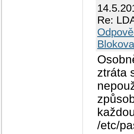
14.5.20
Re: LDA
Odpově
Blokova
Osobně
ztráta
nepouž
způsob
každou
/etc/p