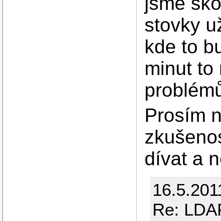
jsme škol
stovky u
kde to b
minut to
problém
Prosím n
zkušenos
dívat a n
16.5.201
Re: LDAP