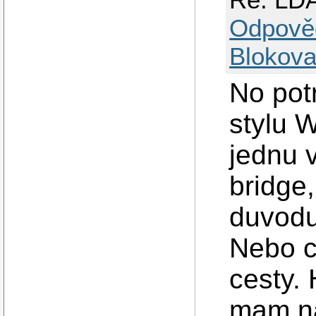
Odpově
Blokova
No pot
stylu 
jednu v
bridge
duvodu 
Nebo c
cesty. 
mam na