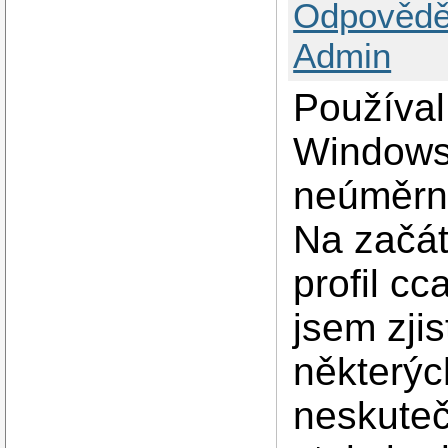
Odpovědě
Admin
Používal
Windows 
neúměrné 
Na začát
profil c
jsem zjis
některýc
neskuteč