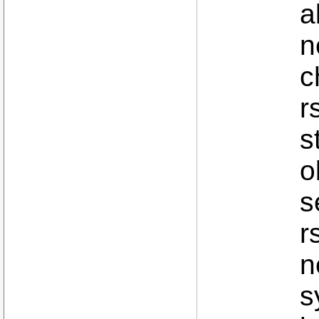
a
n
c
r
s
o
s
r
n
s