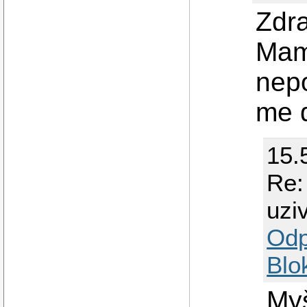
Zdra
Mam 
nep
me 
15.
Re:
uzi
Odp
Blo
Myš