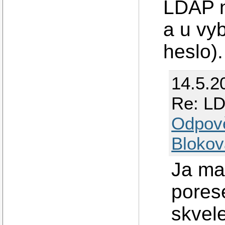
LDAP 
a u vyb
heslo).
14.5.2
Re: LD
Odpov
Blokov
Ja ma
pores
skvel