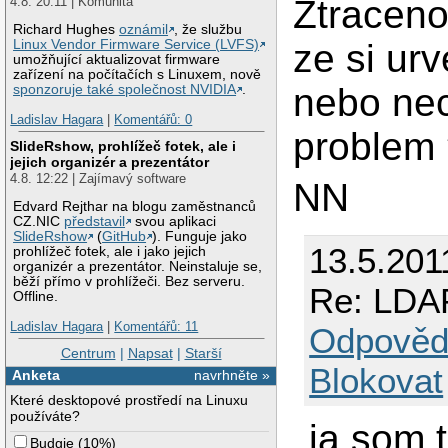
Ztraceno
4.8. 20:11 | Komunita
Richard Hughes
oznámil
, že službu
Linux Vendor Firmware Service (LVFS)
ze si urv
umožňující aktualizovat firmware
zařízení na počítačích s Linuxem, nově
nebo ne
sponzoruje také společnost NVIDIA
.
Ladislav Hagara
|
Komentářů: 0
problem
SlideRshow, prohlížeč fotek, ale i
jejich organizér a prezentátor
4.8. 12:22 | Zajímavý software
NN
Edvard Rejthar na blogu zaměstnanců
CZ.NIC
představil
svou aplikaci
SlideRshow
(
GitHub
). Funguje jako
13.5.201
prohlížeč fotek, ale i jako jejich
organizér a prezentátor. Neinstaluje se,
běží přímo v prohlížeči. Bez serveru.
Re: LDAP
Offline.
Ladislav Hagara
|
Komentářů: 11
Odpověd
Centrum
|
Napsat
|
Starší
Blokovat
Anketa
navrhněte »
Které desktopové prostředí na Linuxu
používáte?
ja som t
Budgie
(
10%
)