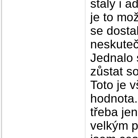
staly i a
je to mo
se dostal
neskute
Jednalo s
zůstat so
Toto je 
hodnota.
třeba jen
velkým pr