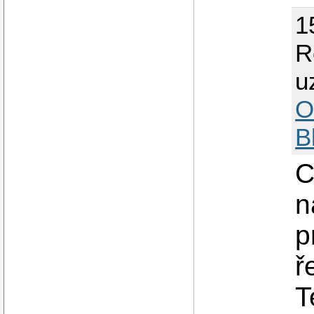
1
R
u
O
B
C
n
p
ř
T