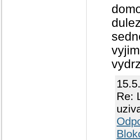
domo
dulez
sedno
vyjim
vydrz
15.5
Re: 
uziv
Odp
Blok