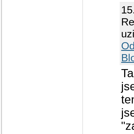
15
Re
uz
Od
Bl
Ta
js
t
js
"z