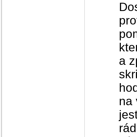
Dos
pro
po
kte
a z
skr
hod
na 
jes
rád