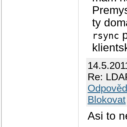
Premys
ty dom
p
rsync
klient
14.5.201
Re: LDAP
Odpověd
Blokovat
Asi to 