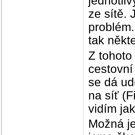
jednotliv
ze sítě.
problém.
tak někt
Z tohot
cestovní 
se dá ud
na síť (
vidím jak
Možná je