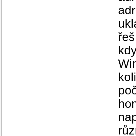
adr
ukl
řeš
kdy
Win
kol
poč
ho
nap
růz