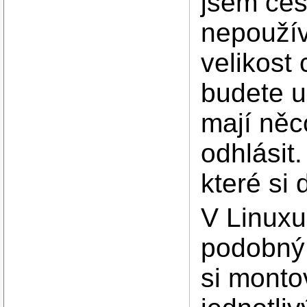
jsem cest
nepouží
velikost 
budete u
mají něc
odhlásit
které si 
V Linuxu
podobný
si monto