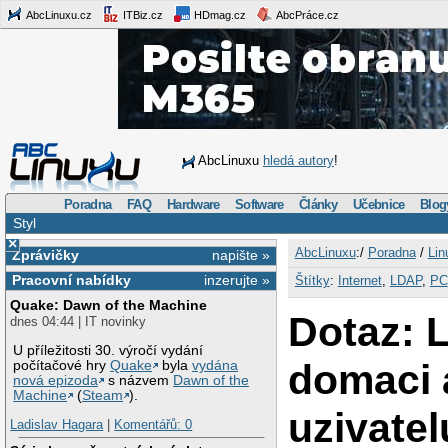
AbcLinuxu.cz
ITBiz.cz
HDmag.cz
AbcPráce.cz
AbcLinuxu
hledá autory
!
Poradna
FAQ
Hardware
Software
Články
Učebnice
Blog
Styl
×
AbcLinuxu
:/
Poradna
/
Lin
Zprávičky
napište »
Pracovní nabídky
inzerujte »
Štítky
:
Internet
,
LDAP
,
PC
Quake: Dawn of the Machine
Dotaz: 
dnes 04:44 | IT novinky
U příležitosti 30. výročí vydání
domaci 
počítačové hry
Quake
byla
vydána
nová epizoda
s názvem
Dawn of the
Machine
(
Steam
).
uzivatel
Ladislav Hagara
|
Komentářů: 0