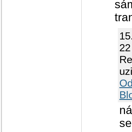
sám
tra
15
22
Re
uz
Od
Bl
ná
se