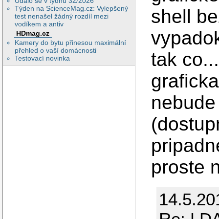
Událo se v týdnu 32/2026
Týden na ScienceMag.cz: Vylepšený
shell b
test nenašel žádný rozdíl mezi
vodíkem a antiv
vypadok
HDmag.cz
Kamery do bytu přinesou maximální
přehled o vaší domácnosti
tak co.
Testovací novinka
grafick
nebude 
(dostup
pripadn
proste 
14.5.20
Re: LDA