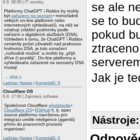
6.8. 08:00 | IT novinky
se ale ne
Platformy ChatGPT i Roblox by mohly
být
zařazeny na seznam
mimořádně
se to bu
velkých on-line platforem nebo
internetových vyhledávačů, na něž se
vztahují zvláštní podmínky podle
pokud bu
nařízení o digitálních službách (DSA).
Vzhledem k tomu, že ChatGPT i Roblox
ztraceno
oznámily počet uživatelů nad prahovou
hodnotou DSA, je toto označení
„rozhodně možné“ a mohlo by „přijít
serverem
dříve či později“. On-line platformy a
vyhledávače zařazené na seznamy DSA
musejí
Jak je te
…
více »
Ladislav Hagara
|
Komentářů: 9
Cloudflare OS
5.8. 17:00 | Zajímavý software
Společnost Cloudflare
představila
Cloudflare OS
(
GitHub
), tj. open
source platformu navrženou pro
Nástroje:
integraci umělé inteligence (agentů)
přímo do pracovních procesů
organizací.
Odpově
Ladislav Hagara
|
Komentářů: 0