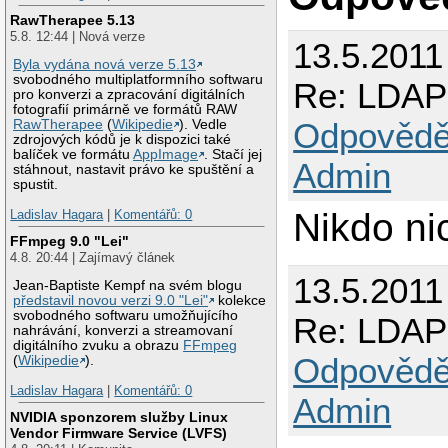
RawTherapee 5.13
5.8. 12:44 | Nová verze
13.5.2011
Byla vydána nová verze 5.13
svobodného multiplatformního softwaru
Re: LDAP 
pro konverzi a zpracování digitálních
fotografií primárně ve formátů RAW
Odpovědě
RawTherapee
(
Wikipedie
). Vedle
zdrojových kódů je k dispozici také
balíček ve formátu
AppImage
. Stačí jej
Admin
stáhnout, nastavit právo ke spuštění a
spustit.
Nikdo ni
Ladislav Hagara
|
Komentářů: 0
FFmpeg 9.0 "Lei"
4.8. 20:44 | Zajímavý článek
13.5.2011
Jean-Baptiste Kempf na svém blogu
představil novou verzi 9.0 "Lei"
kolekce
svobodného softwaru umožňujícího
Re: LDAP 
nahrávání, konverzi a streamovaní
digitálního zvuku a obrazu
FFmpeg
Odpovědě
(
Wikipedie
).
Ladislav Hagara
|
Komentářů: 0
Admin
NVIDIA sponzorem služby Linux
Vendor Firmware Service (LVFS)