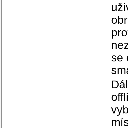
uži
obr
pro
nez
se 
sma
Dál
off
vyb
mís