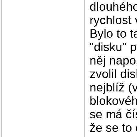
dlouhého
rychlost
Bylo to t
"disku" 
něj napos
zvolil di
nejblíž 
blokovéh
se má čí
že se to