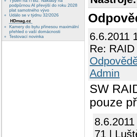
Týden na ITBiz: Náklady na
podpůrnou AI převýší do roku 2028
plat samotného vývo
Odpově
Událo se v týdnu 32/2026
HDmag.cz
Kamery do bytu přinesou maximální
přehled o vaší domácnosti
6.6.2011 
Testovací novinka
Re: RAID 
Odpovědě
Admin
SW RAID 
pouze při
8.6.2011
71 | Luš