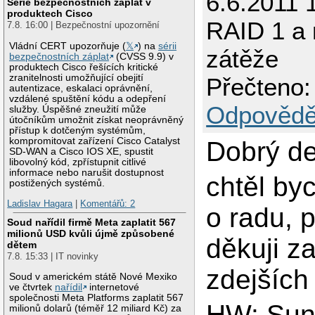
6.6.2011 
Série bezpečnostních záplat v
produktech Cisco
RAID 1 a 
7.8. 16:00 | Bezpečnostní upozornění
Vládní CERT upozorňuje (
𝕏
) na
sérii
zátěže
bezpečnostních záplat
(CVSS 9.9) v
produktech Cisco řešících kritické
zranitelnosti umožňující obejití
Přečteno:
autentizace, eskalaci oprávnění,
vzdálené spuštění kódu a odepření
Odpovědě
služby. Úspěšné zneužití může
útočníkům umožnit získat neoprávněný
přístup k dotčeným systémům,
kompromitovat zařízení Cisco Catalyst
Dobrý de
SD-WAN a Cisco IOS XE, spustit
libovolný kód, zpřístupnit citlivé
informace nebo narušit dostupnost
chtěl by
postižených systémů.
Ladislav Hagara
|
Komentářů: 2
o radu, 
Soud nařídil firmě Meta zaplatit 567
milionů USD kvůli újmě způsobené
děkuji z
dětem
7.8. 15:33 | IT novinky
zdejších
Soud v americkém státě Nové Mexiko
ve čtvrtek
nařídil
internetové
společnosti Meta Platforms zaplatit 567
HW: Sun 
milionů dolarů (téměř 12 miliard Kč) za