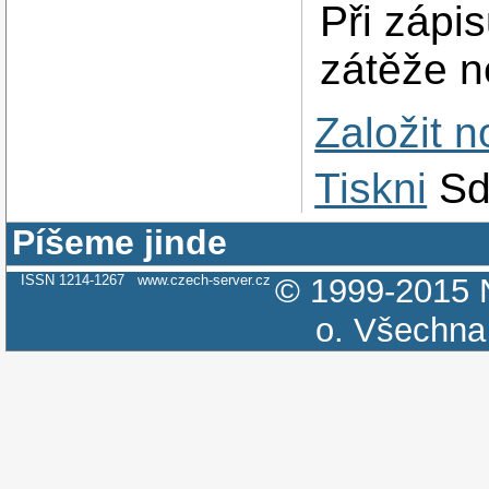
Při zápi
zátěže n
Založit 
Tiskni
Sd
Píšeme jinde
ISSN 1214-1267
www.czech-server.cz
© 1999-2015
o.
Všechna 