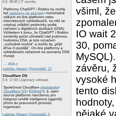
6.8. 08:00 | IT novinky
všiml, ž
Platformy ChatGPT i Roblox by mohly
být
zařazeny na seznam
mimořádně
velkých on-line platforem nebo
zpomalen
internetových vyhledávačů, na něž se
vztahují zvláštní podmínky podle
nařízení o digitálních službách (DSA).
IO wait 
Vzhledem k tomu, že ChatGPT i Roblox
oznámily počet uživatelů nad prahovou
hodnotou DSA, je toto označení
30, pom
„rozhodně možné“ a mohlo by „přijít
dříve či později“. On-line platformy a
vyhledávače zařazené na seznamy DSA
MySQL). 
musejí
…
více »
závěru, 
Ladislav Hagara
|
Komentářů: 12
Cloudflare OS
vysoké h
5.8. 17:00 | Zajímavý software
tento di
Společnost Cloudflare
představila
Cloudflare OS
(
GitHub
), tj. open
source platformu navrženou pro
hodnoty,
integraci umělé inteligence (agentů)
přímo do pracovních procesů
organizací.
nějaké v
Ladislav Hagara
|
Komentářů: 0