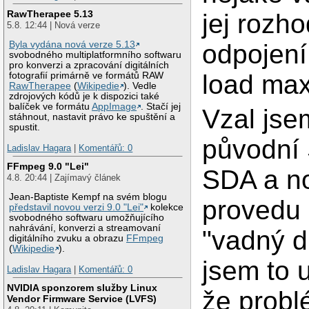
RawTherapee 5.13
jej rozh
5.8. 12:44 | Nová verze
odpojení
Byla vydána nová verze 5.13
svobodného multiplatformního softwaru
pro konverzi a zpracování digitálních
load max
fotografií primárně ve formátů RAW
RawTherapee
(
Wikipedie
). Vedle
zdrojových kódů je k dispozici také
balíček ve formátu
AppImage
. Stačí jej
Vzal jse
stáhnout, nastavit právo ke spuštění a
spustit.
původní
Ladislav Hagara
|
Komentářů: 0
FFmpeg 9.0 "Lei"
SDA a no
4.8. 20:44 | Zajímavý článek
Jean-Baptiste Kempf na svém blogu
provedu 
představil novou verzi 9.0 "Lei"
kolekce
svobodného softwaru umožňujícího
nahrávání, konverzi a streamovaní
"vadný d
digitálního zvuku a obrazu
FFmpeg
(
Wikipedie
).
jsem to u
Ladislav Hagara
|
Komentářů: 0
NVIDIA sponzorem služby Linux
že probl
Vendor Firmware Service (LVFS)