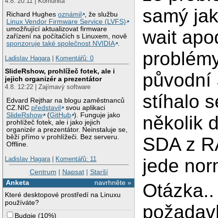
4.8. 20:11 | Komunita
samý jak
Richard Hughes
oznámil
, že službu
Linux Vendor Firmware Service (LVFS)
umožňující aktualizovat firmware
wait apod
zařízení na počítačích s Linuxem, nově
sponzoruje také společnost NVIDIA
.
problémy
Ladislav Hagara
|
Komentářů: 0
SlideRshow, prohlížeč fotek, ale i
původní 
jejich organizér a prezentátor
4.8. 12:22 | Zajímavý software
stíhalo 
Edvard Rejthar na blogu zaměstnanců
CZ.NIC
představil
svou aplikaci
SlideRshow
(
GitHub
). Funguje jako
několik 
prohlížeč fotek, ale i jako jejich
organizér a prezentátor. Neinstaluje se,
běží přímo v prohlížeči. Bez serveru.
SDA z RA
Offline.
Ladislav Hagara
|
Komentářů: 11
jede nor
Centrum
|
Napsat
|
Starší
Anketa
navrhněte »
Otázka.
Které desktopové prostředí na Linuxu
používáte?
požadavk
Budgie
(
10%
)