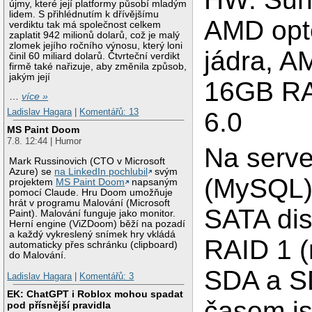
újmy, které její platformy působí mladým
lidem. S přihlédnutím k dřívějšímu
AMD opt
verdiktu tak má společnost celkem
zaplatit 942 milionů dolarů, což je malý
zlomek jejího ročního výnosu, který loni
jádra, A
činil 60 miliard dolarů. Čtvrteční verdikt
firmě také nařizuje, aby změnila způsob,
jakým její
16GB RA
…
více »
Ladislav Hagara
|
Komentářů: 13
6.0
MS Paint Doom
7.8. 12:44 | Humor
Na serve
Mark Russinovich (CTO v Microsoft
Azure) se
na LinkedIn pochlubil
svým
(MySQL)
projektem
MS Paint Doom
napsaným
pomocí Claude. Hru Doom umožňuje
hrát v programu Malování (Microsoft
SATA di
Paint). Malování funguje jako monitor.
Herní engine (ViZDoom) běží na pozadí
a každý vykreslený snímek hry vkládá
RAID 1 (m
automaticky přes schránku (clipboard)
do Malování.
SDA a S
Ladislav Hagara
|
Komentářů: 3
EK: ChatGPT i Roblox mohou spadat
časem js
pod přísnější pravidla