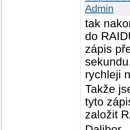
Admin
tak nako
do RAID
zápis př
sekundu.
rychleji 
Takže js
tyto zápi
založit 
Dalibor