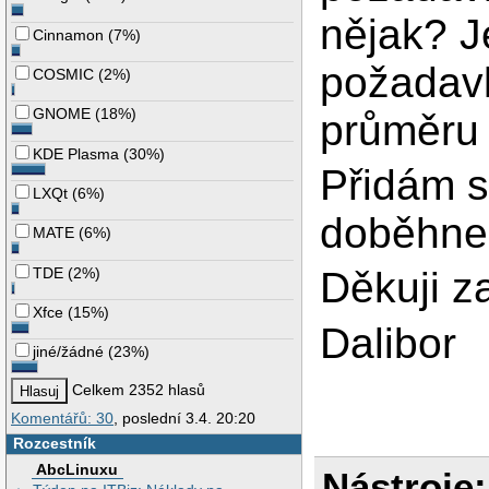
nějak? J
Cinnamon
(
7%
)
požadavk
COSMIC
(
2%
)
GNOME
(
18%
)
průměru 
KDE Plasma
(
30%
)
Přidám s
LXQt
(
6%
)
doběhne 
MATE
(
6%
)
TDE
(
2%
)
Děkuji za
Xfce
(
15%
)
Dalibor
jiné/žádné
(
23%
)
Celkem 2352 hlasů
Komentářů: 30
, poslední 3.4. 20:20
Rozcestník
AbcLinuxu
Nástroje: