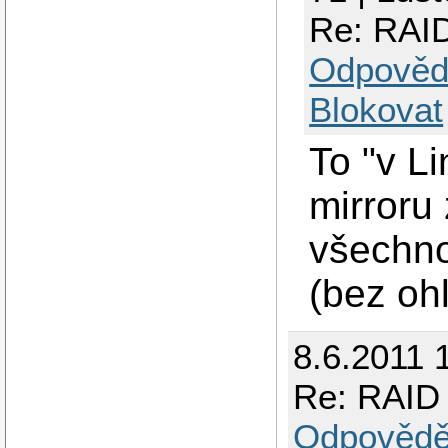
Re: RAID
Odpověd
Blokovat
To "v L
mirroru 
všechno
(bez oh
8.6.2011 
Re: RAID 
Odpovědě