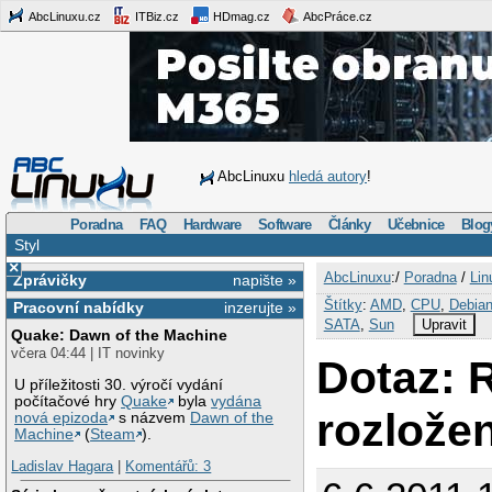
AbcLinuxu.cz
ITBiz.cz
HDmag.cz
AbcPráce.cz
AbcLinuxu
hledá autory
!
Poradna
FAQ
Hardware
Software
Články
Učebnice
Blog
Styl
×
AbcLinuxu
:/
Poradna
/
Lin
Zprávičky
napište »
Štítky
:
AMD
,
CPU
,
Debia
Pracovní nabídky
inzerujte »
SATA
,
Sun
Upravit
Quake: Dawn of the Machine
včera 04:44 | IT novinky
Dotaz: 
U příležitosti 30. výročí vydání
počítačové hry
Quake
byla
vydána
rozložen
nová epizoda
s názvem
Dawn of the
Machine
(
Steam
).
Ladislav Hagara
|
Komentářů: 3