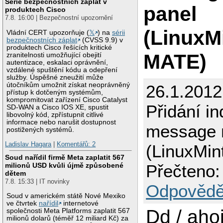
Série bezpečnostních záplat v
panel
produktech Cisco
7.8. 16:00 | Bezpečnostní upozornění
(LinuxM
Vládní CERT upozorňuje (
𝕏
) na
sérii
bezpečnostních záplat
(CVSS 9.9) v
produktech Cisco řešících kritické
MATE)
zranitelnosti umožňující obejití
autentizace, eskalaci oprávnění,
vzdálené spuštění kódu a odepření
služby. Úspěšné zneužití může
útočníkům umožnit získat neoprávněný
26.1.201
přístup k dotčeným systémům,
kompromitovat zařízení Cisco Catalyst
Přidání in
SD-WAN a Cisco IOS XE, spustit
libovolný kód, zpřístupnit citlivé
informace nebo narušit dostupnost
message 
postižených systémů.
Ladislav Hagara
|
Komentářů: 2
(LinuxMin
Soud nařídil firmě Meta zaplatit 567
milionů USD kvůli újmě způsobené
Přečteno:
dětem
7.8. 15:33 | IT novinky
Odpovědě
Soud v americkém státě Nové Mexiko
ve čtvrtek
nařídil
internetové
Dd / ahoj
společnosti Meta Platforms zaplatit 567
milionů dolarů (téměř 12 miliard Kč) za