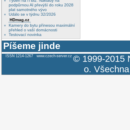
Týden na ITBiz: Náklady na
podpůrnou AI převýší do roku 2028
plat samotného vývo
Událo se v týdnu 32/2026
HDmag.cz
Kamery do bytu přinesou maximální
přehled o vaší domácnosti
Testovací novinka
Píšeme jinde
ISSN 1214-1267
www.czech-server.cz
© 1999-2015
o.
Všechna 