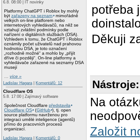
6.8. 08:00 | IT novinky
potřeba 
Platformy ChatGPT i Roblox by mohly
být
zařazeny na seznam
mimořádně
doinstal
velkých on-line platforem nebo
internetových vyhledávačů, na něž se
vztahují zvláštní podmínky podle
nařízení o digitálních službách (DSA).
Děkuji z
Vzhledem k tomu, že ChatGPT i Roblox
oznámily počet uživatelů nad prahovou
hodnotou DSA, je toto označení
„rozhodně možné“ a mohlo by „přijít
dříve či později“. On-line platformy a
vyhledávače zařazené na seznamy DSA
musejí
…
více »
Nástroje:
Ladislav Hagara
|
Komentářů: 12
Cloudflare OS
5.8. 17:00 | Zajímavý software
Na otázk
Společnost Cloudflare
představila
Cloudflare OS
(
GitHub
), tj. open
neodpově
source platformu navrženou pro
integraci umělé inteligence (agentů)
přímo do pracovních procesů
Založit 
organizací.
Ladislav Hagara
|
Komentářů: 0