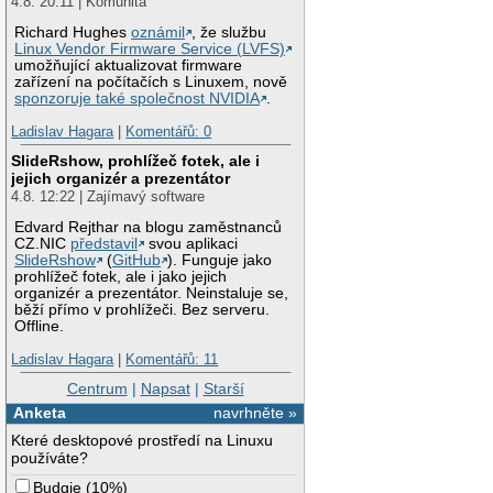
4.8. 20:11 | Komunita
Richard Hughes
oznámil
, že službu
Linux Vendor Firmware Service (LVFS)
umožňující aktualizovat firmware
zařízení na počítačích s Linuxem, nově
sponzoruje také společnost NVIDIA
.
Ladislav Hagara
|
Komentářů: 0
SlideRshow, prohlížeč fotek, ale i
jejich organizér a prezentátor
4.8. 12:22 | Zajímavý software
Edvard Rejthar na blogu zaměstnanců
CZ.NIC
představil
svou aplikaci
SlideRshow
(
GitHub
). Funguje jako
prohlížeč fotek, ale i jako jejich
organizér a prezentátor. Neinstaluje se,
běží přímo v prohlížeči. Bez serveru.
Offline.
Ladislav Hagara
|
Komentářů: 11
Centrum
|
Napsat
|
Starší
Anketa
navrhněte »
Které desktopové prostředí na Linuxu
používáte?
Budgie
(
10%
)