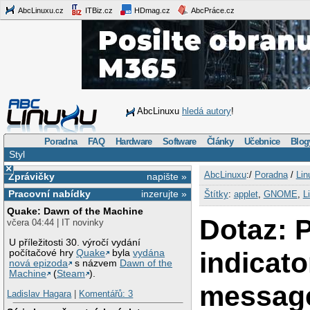
AbcLinuxu.cz
ITBiz.cz
HDmag.cz
AbcPráce.cz
AbcLinuxu
hledá autory
!
Poradna
FAQ
Hardware
Software
Články
Učebnice
Blog
Styl
×
AbcLinuxu
:/
Poradna
/
Lin
Zprávičky
napište »
Pracovní nabídky
inzerujte »
Štítky
:
applet
,
GNOME
,
L
Quake: Dawn of the Machine
Dotaz: P
včera 04:44 | IT novinky
U příležitosti 30. výročí vydání
indicato
počítačové hry
Quake
byla
vydána
nová epizoda
s názvem
Dawn of the
Machine
(
Steam
).
messag
Ladislav Hagara
|
Komentářů: 3