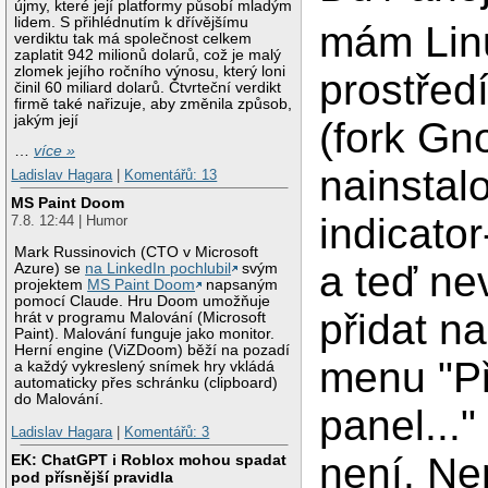
újmy, které její platformy působí mladým
lidem. S přihlédnutím k dřívějšímu
mám Linu
verdiktu tak má společnost celkem
zaplatit 942 milionů dolarů, což je malý
zlomek jejího ročního výnosu, který loni
prostře
činil 60 miliard dolarů. Čtvrteční verdikt
firmě také nařizuje, aby změnila způsob,
jakým její
(fork Gn
…
více »
nainstalo
Ladislav Hagara
|
Komentářů: 13
MS Paint Doom
indicato
7.8. 12:44 | Humor
Mark Russinovich (CTO v Microsoft
a teď ne
Azure) se
na LinkedIn pochlubil
svým
projektem
MS Paint Doom
napsaným
pomocí Claude. Hru Doom umožňuje
přidat n
hrát v programu Malování (Microsoft
Paint). Malování funguje jako monitor.
Herní engine (ViZDoom) běží na pozadí
menu "Př
a každý vykreslený snímek hry vkládá
automaticky přes schránku (clipboard)
do Malování.
panel..."
Ladislav Hagara
|
Komentářů: 3
není. Ne
EK: ChatGPT i Roblox mohou spadat
pod přísnější pravidla