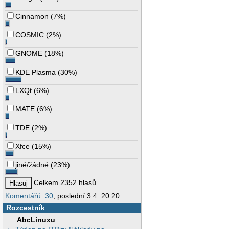
Cinnamon
(
7%
)
COSMIC
(
2%
)
GNOME
(
18%
)
KDE Plasma
(
30%
)
LXQt
(
6%
)
MATE
(
6%
)
TDE
(
2%
)
Xfce
(
15%
)
jiné/žádné
(
23%
)
Celkem 2352 hlasů
Komentářů: 30
, poslední 3.4. 20:20
Rozcestník
AbcLinuxu