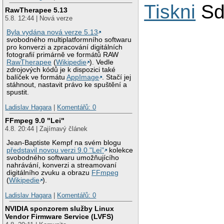
Tiskni
Sd
RawTherapee 5.13
5.8. 12:44 | Nová verze
Byla vydána nová verze 5.13
svobodného multiplatformního softwaru
pro konverzi a zpracování digitálních
fotografií primárně ve formátů RAW
RawTherapee
(
Wikipedie
). Vedle
zdrojových kódů je k dispozici také
balíček ve formátu
AppImage
. Stačí jej
stáhnout, nastavit právo ke spuštění a
spustit.
Ladislav Hagara
|
Komentářů: 0
FFmpeg 9.0 "Lei"
4.8. 20:44 | Zajímavý článek
Jean-Baptiste Kempf na svém blogu
představil novou verzi 9.0 "Lei"
kolekce
svobodného softwaru umožňujícího
nahrávání, konverzi a streamovaní
digitálního zvuku a obrazu
FFmpeg
(
Wikipedie
).
Ladislav Hagara
|
Komentářů: 0
NVIDIA sponzorem služby Linux
Vendor Firmware Service (LVFS)