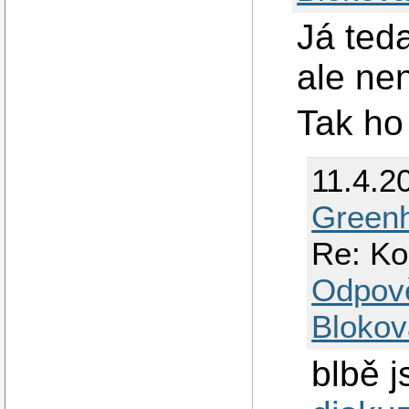
Já ted
ale ne
Tak ho
11.4.2
Green
Re: Kon
Odpov
Blokov
blbě j