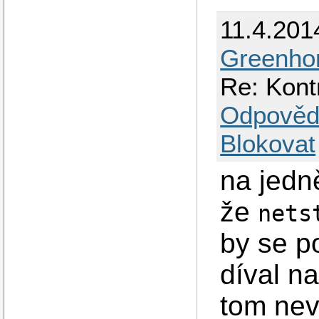
11.4.201
Greenho
Re: Kontr
Odpověd
Blokovat
na jedn
že
nets
by se p
díval n
tom nev