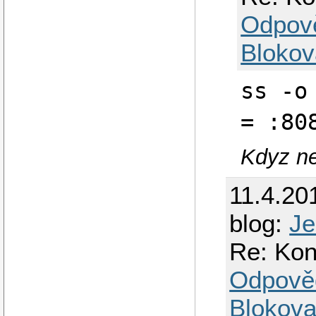
Odpov
Blokov
ss -o
= :80
Kdyz ne
11.4.20
blog:
Je
Re: Kont
Odpově
Blokova