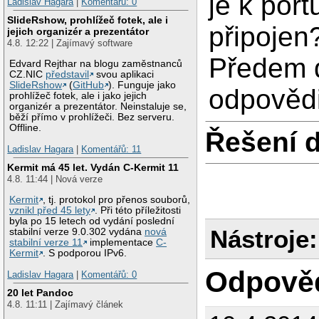
je k por
Ladislav Hagara
|
Komentářů: 0
SlideRshow, prohlížeč fotek, ale i
připojen
jejich organizér a prezentátor
4.8. 12:22 | Zajímavý software
Předem d
Edvard Rejthar na blogu zaměstnanců
CZ.NIC
představil
svou aplikaci
SlideRshow
(
GitHub
). Funguje jako
odpovědi
prohlížeč fotek, ale i jako jejich
organizér a prezentátor. Neinstaluje se,
běží přímo v prohlížeči. Bez serveru.
Offline.
Řešení 
Ladislav Hagara
|
Komentářů: 11
Kermit má 45 let. Vydán C-Kermit 11
4.8. 11:44 | Nová verze
Kermit
, tj. protokol pro přenos souborů,
vznikl před 45 lety
. Při této příležitosti
byla po 15 letech od vydání poslední
Nástroje:
stabilní verze 9.0.302 vydána
nová
stabilní verze 11
implementace
C-
Kermit
. S podporou IPv6.
Odpově
Ladislav Hagara
|
Komentářů: 0
20 let Pandoc
4.8. 11:11 | Zajímavý článek