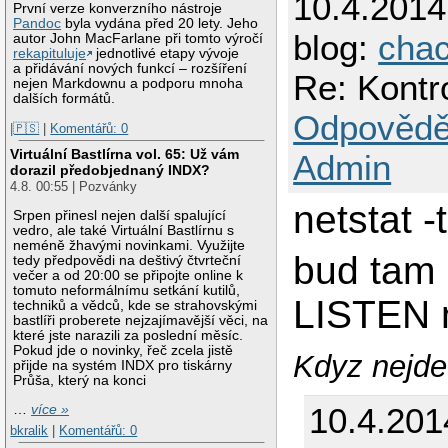
10.4.201
První verze konverzního nástroje
Pandoc
byla vydána před 20 lety. Jeho
blog:
cha
autor John MacFarlane při tomto výročí
rekapituluje
jednotlivé etapy vývoje
a přidávání nových funkcí – rozšíření
Re: Kontro
nejen Markdownu a podporu mnoha
dalších formátů.
Odpovědě
|🇵🇸
|
Komentářů: 0
Virtuální Bastlírna vol. 65: Už vám
Admin
dorazil předobjednaný INDX?
4.8. 00:55 | Pozvánky
netstat -
Srpen přinesl nejen další spalující
vedro, ale také Virtuální Bastlírnu s
neméně žhavými novinkami. Využijte
bud tam 
tedy předpovědi na deštivý čtvrteční
večer a od 20:00 se připojte online k
tomuto neformálnímu setkání kutilů,
LISTEN
techniků a vědců, kde se strahovskými
bastlíři proberete nejzajímavější věci, na
které jste narazili za poslední měsíc.
Pokud jde o novinky, řeč zcela jistě
Kdyz nejde 
přijde na systém INDX pro tiskárny
Průša, který na konci
10.4.201
…
více »
bkralik
|
Komentářů: 0