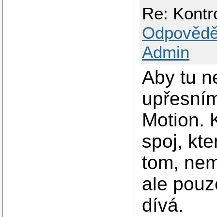
Re: Kontro
Odpovědě
Admin
Aby tu n
upřesním
Motion. 
spoj, kte
tom, nem
ale pouz
dívá.