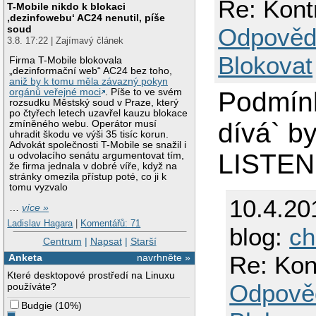
Re: Kontr
T-Mobile nikdo k blokaci
‚dezinfowebu‘ AC24 nenutil, píše
Odpověd
soud
3.8. 17:22 | Zajímavý článek
Blokovat
Firma T-Mobile blokovala
„dezinformační web“ AC24 bez toho,
aniž by k tomu měla závazný pokyn
Podmínk
orgánů veřejné moci
. Píše to ve svém
rozsudku Městský soud v Praze, který
po čtyřech letech uzavřel kauzu blokace
dívá` b
zmíněného webu. Operátor musí
uhradit škodu ve výši 35 tisíc korun.
Advokát společnosti T-Mobile se snažil i
LISTEN.
u odvolacího senátu argumentovat tím,
že firma jednala v dobré víře, když na
stránky omezila přístup poté, co ji k
tomu vyzvalo
10.4.20
…
více »
Ladislav Hagara
|
Komentářů: 71
blog:
ch
Centrum
|
Napsat
|
Starší
Re: Kont
Anketa
navrhněte »
Které desktopové prostředí na Linuxu
Odpově
používáte?
Budgie
(
10%
)