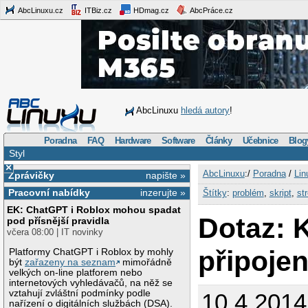
AbcLinuxu.cz
ITBiz.cz
HDmag.cz
AbcPráce.cz
AbcLinuxu
hledá autory
!
Poradna
FAQ
Hardware
Software
Články
Učebnice
Blog
Styl
×
AbcLinuxu
:/
Poradna
/
Lin
Zprávičky
napište »
Pracovní nabídky
inzerujte »
Štítky
:
problém
,
skript
,
st
EK: ChatGPT i Roblox mohou spadat
Dotaz: 
pod přísnější pravidla
včera 08:00 | IT novinky
připojen
Platformy ChatGPT i Roblox by mohly
být
zařazeny na seznam
mimořádně
velkých on-line platforem nebo
internetových vyhledávačů, na něž se
vztahují zvláštní podmínky podle
10.4.2014
nařízení o digitálních službách (DSA).