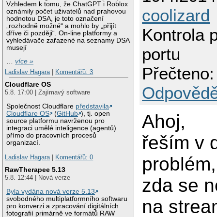
Vzhledem k tomu, že ChatGPT i Roblox
coolizard
oznámily počet uživatelů nad prahovou
hodnotou DSA, je toto označení
„rozhodně možné“ a mohlo by „přijít
Kontrola p
dříve či později“. On-line platformy a
vyhledávače zařazené na seznamy DSA
musejí
portu
…
více »
Přečteno:
Ladislav Hagara
|
Komentářů: 3
Cloudflare OS
Odpovědě
5.8. 17:00 | Zajímavý software
Společnost Cloudflare
představila
Cloudflare OS
(
GitHub
), tj. open
Ahoj,
source platformu navrženou pro
integraci umělé inteligence (agentů)
přímo do pracovních procesů
řeším v 
organizací.
problém, 
Ladislav Hagara
|
Komentářů: 0
RawTherapee 5.13
5.8. 12:44 | Nová verze
zda se n
Byla vydána nová verze 5.13
svobodného multiplatformního softwaru
na strea
pro konverzi a zpracování digitálních
fotografií primárně ve formátů RAW