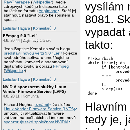
RawTherapee
(
Wikipedie
). Vedle
vysílám 
zdrojových kódů je k dispozici také
balíček ve formátu
AppImage
. Stačí jej
8081. Sk
stáhnout, nastavit právo ke spuštění a
spustit.
vypadat 
Ladislav Hagara
|
Komentářů: 0
FFmpeg 9.0 "Lei"
4.8. 20:44 | Zajímavý článek
takto:
Jean-Baptiste Kempf na svém blogu
představil novou verzi 9.0 "Lei"
kolekce
svobodného softwaru umožňujícího
#!/bin/bash 

nahrávání, konverzi a streamovaní
while [true]; do

digitálního zvuku a obrazu
FFmpeg
      if [
kontrola
(
Wikipedie
).
proved
      else

Ladislav Hagara
|
Komentářů: 0
proved
      fi

NVIDIA sponzorem služby Linux
      sleep(10)

Vendor Firmware Service (LVFS)
4.8. 20:11 | Komunita
Hlavním
Richard Hughes
oznámil
, že službu
Linux Vendor Firmware Service (LVFS)
umožňující aktualizovat firmware
tedy je, j
zařízení na počítačích s Linuxem, nově
sponzoruje také společnost NVIDIA
.