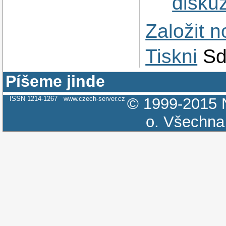
diskuz
Založit 
Tiskni
Sd
Píšeme jinde
ISSN 1214-1267
www.czech-server.cz
© 1999-2015
o.
Všechna 