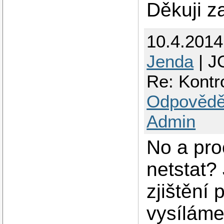
Děkuji z
10.4.201
Jenda
| J
Re: Kontro
Odpovědě
Admin
No a pro
netstat?
zjištění
vysíláme