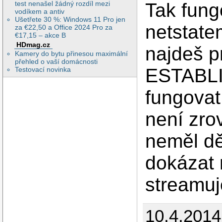
test nenašel žádný rozdíl mezi
Tak fung
vodíkem a antiv
Ušetřete 30 %: Windows 11 Pro jen
netstate
za €22,50 a Office 2024 Pro za
€17,15 – akce B
HDmag.cz
najdeš p
Kamery do bytu přinesou maximální
přehled o vaší domácnosti
ESTABLI
Testovací novinka
fungovat 
není zro
neměl dě
dokázat 
streamuje
10.4.201