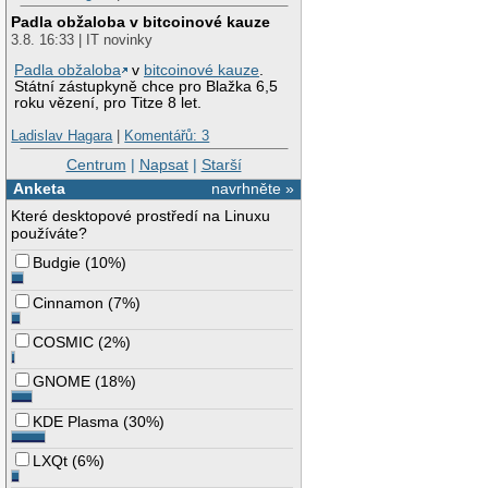
Padla obžaloba v bitcoinové kauze
3.8. 16:33 | IT novinky
Padla obžaloba
v
bitcoinové kauze
.
Státní zástupkyně chce pro Blažka 6,5
roku vězení, pro Titze 8 let.
Ladislav Hagara
|
Komentářů: 3
Centrum
|
Napsat
|
Starší
Anketa
navrhněte »
Které desktopové prostředí na Linuxu
používáte?
Budgie
(
10%
)
Cinnamon
(
7%
)
COSMIC
(
2%
)
GNOME
(
18%
)
KDE Plasma
(
30%
)
LXQt
(
6%
)