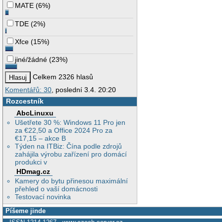
MATE
(
6%
)
TDE
(
2%
)
Xfce
(
15%
)
jiné/žádné
(
23%
)
Celkem 2326 hlasů
Komentářů: 30
, poslední 3.4. 20:20
Rozcestník
AbcLinuxu
Ušetřete 30 %: Windows 11 Pro jen
za €22,50 a Office 2024 Pro za
€17,15 – akce B
Týden na ITBiz: Čína podle zdrojů
zahájila výrobu zařízení pro domácí
produkci v
HDmag.cz
Kamery do bytu přinesou maximální
přehled o vaší domácnosti
Testovací novinka
Píšeme jinde