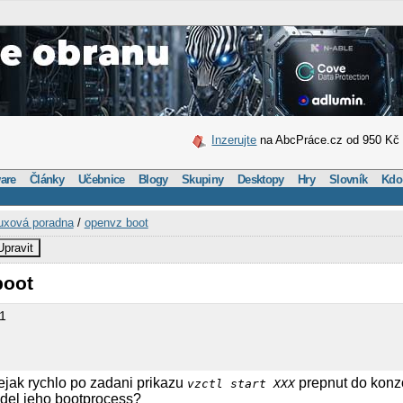
Inzerujte
na AbcPráce.cz od 950 Kč
are
Články
Učebnice
Blogy
Skupiny
Desktopy
Hry
Slovník
Kdo
uxová poradna
/
openvz boot
Upravit
boot
z1
jak rychlo po zadani prikazu
prepnut do konz
vzctl start XXX
idel jeho bootprocess?