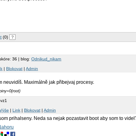
t
(0)
?
skóre: 36 | blog:
Odnikud_nikam
nk
|
Blokovat
|
Admin
m neuvidíš. Maximálně jak přibejvaj procesy.
piny=0(root)
nvz1
Výše
|
Link
|
Blokovat
|
Admin
som prihalseny. Neda sa nejak pozastavit boot aby som to videl
Nahoru