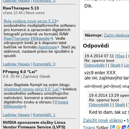
Ladislav Hagara
|
Komentářů: 0
Dik.
RawTherapee 5.13
včera 12:44 | Nová verze
Byla vydána nová verze 5.13
svobodného multiplatformního softwaru
pro konverzi a zpracování digitálních
fotografií primárně ve formátů RAW
Nástroje:
Začni sledova
RawTherapee
(
Wikipedie
). Vedle
zdrojových kódů je k dispozici také
Odpovědi
balíček ve formátu
AppImage
. Stačí jej
stáhnout, nastavit právo ke spuštění a
spustit.
19.4.2014 07:11
H0ax
| 
Re: openvz boot
Ladislav Hagara
|
Komentářů: 0
Odpovědět
| |
Sbalit
|
Li
FFmpeg 9.0 "Lei"
vzctl enter XXX
4.8. 20:44 | Zajímavý článek
ale nic zajímavýho ta
Jean-Baptiste Kempf na svém blogu
uid=0(root) gid=0(root) sku
představil novou verzi 9.0 "Lei"
kolekce
svobodného softwaru umožňujícího
19.4.2014 13:29 ope
nahrávání, konverzi a streamovaní
Re: openvz boot
digitálního zvuku a obrazu
FFmpeg
Odpovědět
| |
Sbalit
|
(
Wikipedie
).
Ked to dam, tak uz 
Ladislav Hagara
|
Komentářů: 1
Založit nové vlákno
•
NVIDIA sponzorem služby Linux
Vendor Firmware Service (LVFS)
Tiskni
Sdílej: