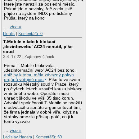
které jste narazili za poslední měsíc.
Pokud jde o novinky, řeč zcela jistě
přijde na systém INDX pro tiskárny
Průša, který na konci
…
více »
bkralik
|
Komentářů: 0
T-Mobile nikdo k blokaci
‚dezinfowebu‘ AC24 nenutil, píše
soud
3.8. 17:22 | Zajímavý článek
Firma T-Mobile blokovala
„dezinformační web“ AC24 bez toho,
aniž by k tomu měla závazný pokyn
orgánů veřejné moci
. Píše to ve svém
rozsudku Městský soud v Praze, který
po čtyřech letech uzavřel kauzu blokace
zmíněného webu. Operátor musí
uhradit škodu ve výši 35 tisíc korun.
Advokát společnosti T-Mobile se snažil i
u odvolacího senátu argumentovat tím,
že firma jednala v dobré víře, když na
stránky omezila přístup poté, co ji k
tomu vyzvalo
…
více »
Ladislav Hagara
|
Komentářů: 50