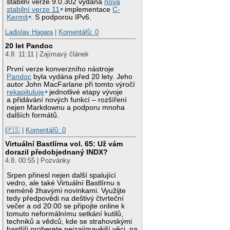
stabilní verze 9.0.302 vydána
nová
stabilní verze 11
implementace
C-
Kermit
. S podporou IPv6.
Ladislav Hagara
|
Komentářů: 0
20 let Pandoc
4.8. 11:11 | Zajímavý článek
První verze konverzního nástroje
Pandoc
byla vydána před 20 lety. Jeho
autor John MacFarlane při tomto výročí
rekapituluje
jednotlivé etapy vývoje
a přidávání nových funkcí – rozšíření
nejen Markdownu a podporu mnoha
dalších formátů.
|🇵🇸
|
Komentářů: 0
Virtuální Bastlírna vol. 65: Už vám
dorazil předobjednaný INDX?
4.8. 00:55 | Pozvánky
Srpen přinesl nejen další spalující
vedro, ale také Virtuální Bastlírnu s
neméně žhavými novinkami. Využijte
tedy předpovědi na deštivý čtvrteční
večer a od 20:00 se připojte online k
tomuto neformálnímu setkání kutilů,
techniků a vědců, kde se strahovskými
bastlíři proberete nejzajímavější věci, na