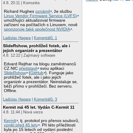
4.8. 20:11 | Komunita
Richard Hughes
oznámil
, že službu
Linux Vendor Firmware Service (LVFS)
umožňující aktualizovat firmware
zařízení na počítačích s Linuxem, nově
sponzoruje také společnost NVIDIA
.
Ladislav Hagara
|
Komentářů: 1
SlideRshow, prohlížeč fotek, ale i
jejich organizér a prezentátor
4.8. 12:22 | Zajímavý software
Edvard Rejthar na blogu zaměstnanců
CZ.NIC
představil
svou aplikaci
SlideRshow
(
GitHub
). Funguje jako
prohlížeč fotek, ale i jako jejich
organizér a prezentátor. Neinstaluje se,
běží přímo v prohlížeči. Bez serveru.
Offline.
Ladislav Hagara
|
Komentářů: 3
Kermit má 45 let. Vydán C-Kermit 11
4.8. 11:44 | Nová verze
Kermit
, tj. protokol pro přenos souborů,
vznikl před 45 lety
. Při této příležitosti
byla po 15 letech od vydání poslední