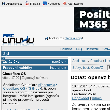
AbcLinuxu.cz
ITBiz.cz
HDmag.cz
AbcPráce.cz
AbcLinuxu
hledá autory
!
Poradna
FAQ
Hardware
Softw
Styl
×
AbcLinuxu
:/
Poradna
/
Lin
Zprávičky
napište »
Pracovní nabídky
inzerujte »
Štítky
:
boot
,
OpenVZ
Cloudflare OS
Dotaz: openvz 
včera 17:00 | Zajímavý software
Společnost Cloudflare
představila
19.4.2014 04:45 openv
Cloudflare OS
(
GitHub
), tj. open
openvz boot
source platformu navrženou pro
Přečteno: 263×
integraci umělé inteligence (agentů)
Odpovědět
|
Admin
přímo do pracovních procesů
organizací.
Zdravim, mozem sa ne
kontajneru aby som v