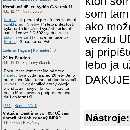
ktori som
Kermit má 45 let. Vydán C-Kermit 11
som tam
4.8. 11:44 | Nová verze
Kermit
, tj. protokol pro přenos souborů,
ako može
vznikl před 45 lety
. Při této příležitosti
byla po 15 letech od vydání poslední
stabilní verze 9.0.302 vydána
nová
verziu U
stabilní verze 11
implementace
C-
Kermit
. S podporou IPv6.
aj pripíš
Ladislav Hagara
|
Komentářů: 0
20 let Pandoc
lebo ja 
4.8. 11:11 | Zajímavý článek
První verze konverzního nástroje
Pandoc
byla vydána před 20 lety. Jeho
DAKUJE
autor John MacFarlane při tomto výročí
rekapituluje
jednotlivé etapy vývoje
a přidávání nových funkcí – rozšíření
nejen Markdownu a podporu mnoha
dalších formátů.
|🇵🇸
|
Komentářů: 0
Virtuální Bastlírna vol. 65: Už vám
Nástroje:
dorazil předobjednaný INDX?
4.8. 00:55 | Pozvánky