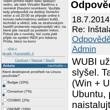
Odpově
Srpen přinesl nejen další spalující
vedro, ale také Virtuální Bastlírnu s
neméně žhavými novinkami. Využijte
tedy předpovědi na deštivý čtvrteční
večer a od 20:00 se připojte online k
18.7.2014
tomuto neformálnímu setkání kutilů,
techniků a vědců, kde se strahovskými
Re: Inšta
bastlíři proberete nejzajímavější věci, na
které jste narazili za poslední měsíc.
Pokud jde o novinky, řeč zcela jistě
Odpovědě
přijde na systém INDX pro tiskárny
Průša, který na konci
Admin
…
více »
bkralik
|
Komentářů: 0
WUBI už
Centrum
|
Napsat
|
Starší
Anketa
navrhněte »
slyšel. 
Které desktopové prostředí na Linuxu
používáte?
(Win + U
Budgie
(
10%
)
Ubuntu, 
Cinnamon
(
7%
)
COSMIC
(
2%
)
naistaluj
GNOME
(
18%
)