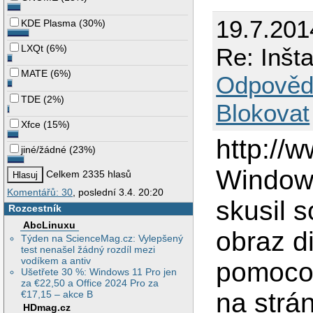
19.7.201
KDE Plasma
(
30%
)
LXQt
(
6%
)
Re: Inšt
MATE
(
6%
)
Odpověd
TDE
(
2%
)
Blokovat
Xfce
(
15%
)
http://
jiné/žádné
(
23%
)
Window
Celkem 2335 hlasů
Komentářů: 30
, poslední 3.4. 20:20
skusil 
Rozcestník
AbcLinuxu
obraz d
Týden na ScienceMag.cz: Vylepšený
test nenašel žádný rozdíl mezi
vodíkem a antiv
pomocou
Ušetřete 30 %: Windows 11 Pro jen
za €22,50 a Office 2024 Pro za
na strá
€17,15 – akce B
HDmag.cz