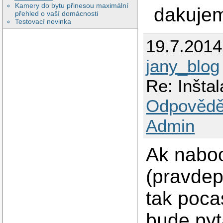
Kamery do bytu přinesou maximální
dakuje
přehled o vaší domácnosti
Testovací novinka
19.7.201
jany_blog
Re: Inšta
Odpovědě
Admin
Ak naboo
(pravde
tak pocas
bude pyt