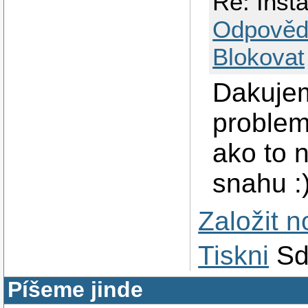
Re: Inšt
Odpověd
Blokovat
Dakujem
problem
ako to n
snahu :
Založit 
Tiskni
Sd
Píšeme jinde