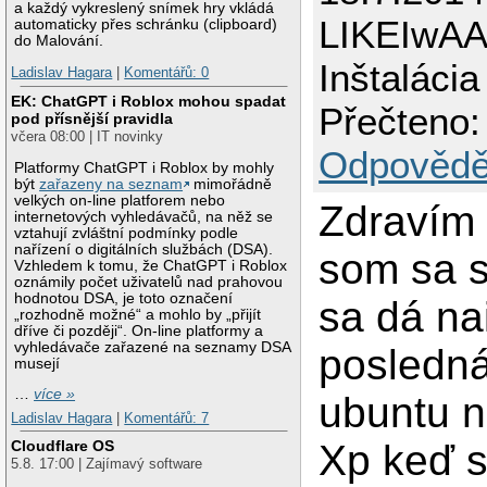
a každý vykreslený snímek hry vkládá
LIKEIwAA
automaticky přes schránku (clipboard)
do Malování.
Inštaláci
Ladislav Hagara
|
Komentářů: 0
EK: ChatGPT i Roblox mohou spadat
Přečteno:
pod přísnější pravidla
včera 08:00 | IT novinky
Odpovědě
Platformy ChatGPT i Roblox by mohly
být
zařazeny na seznam
mimořádně
velkých on-line platforem nebo
Zdravím 
internetových vyhledávačů, na něž se
vztahují zvláštní podmínky podle
nařízení o digitálních službách (DSA).
som sa s
Vzhledem k tomu, že ChatGPT i Roblox
oznámily počet uživatelů nad prahovou
hodnotou DSA, je toto označení
sa dá na
„rozhodně možné“ a mohlo by „přijít
dříve či později“. On-line platformy a
vyhledávače zařazené na seznamy DSA
posledná
musejí
…
více »
ubuntu 
Ladislav Hagara
|
Komentářů: 7
Xp keď 
Cloudflare OS
5.8. 17:00 | Zajímavý software