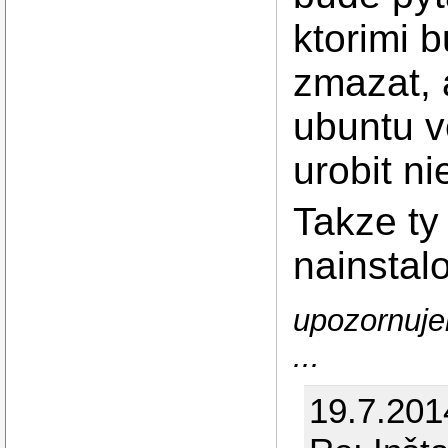
ktorimi b
zmazat, 
ubuntu v
urobit ni
Takze ty
nainstal
upozornuje
...
19.7.201