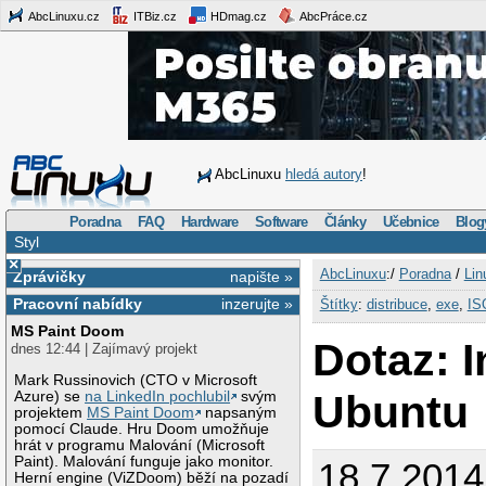
AbcLinuxu.cz
ITBiz.cz
HDmag.cz
AbcPráce.cz
AbcLinuxu
hledá autory
!
Poradna
FAQ
Hardware
Software
Články
Učebnice
Blog
Styl
×
AbcLinuxu
:/
Poradna
/
Lin
Zprávičky
napište »
Pracovní nabídky
inzerujte »
Štítky
:
distribuce
,
exe
,
IS
MS Paint Doom
Dotaz: I
dnes 12:44 | Zajímavý projekt
Mark Russinovich (CTO v Microsoft
Ubuntu
Azure) se
na LinkedIn pochlubil
svým
projektem
MS Paint Doom
napsaným
pomocí Claude. Hru Doom umožňuje
hrát v programu Malování (Microsoft
Paint). Malování funguje jako monitor.
18.7.2014
Herní engine (ViZDoom) běží na pozadí