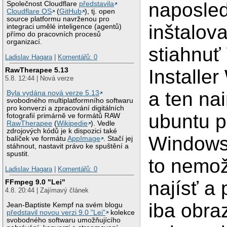
naposle
Společnost Cloudflare
představila
Cloudflare OS
(
GitHub
), tj. open
source platformu navrženou pro
inštalova
integraci umělé inteligence (agentů)
přímo do pracovních procesů
organizací.
stiahnu
Ladislav Hagara
|
Komentářů: 0
Installe
RawTherapee 5.13
5.8. 12:44 | Nová verze
a ten nai
Byla vydána nová verze 5.13
svobodného multiplatformního softwaru
pro konverzi a zpracování digitálních
ubuntu p
fotografií primárně ve formátů RAW
RawTherapee
(
Wikipedie
). Vedle
zdrojových kódů je k dispozici také
Windows,
balíček ve formátu
AppImage
. Stačí jej
stáhnout, nastavit právo ke spuštění a
spustit.
to nemo
Ladislav Hagara
|
Komentářů: 0
najísť a
FFmpeg 9.0 "Lei"
4.8. 20:44 | Zajímavý článek
iba obra
Jean-Baptiste Kempf na svém blogu
představil novou verzi 9.0 "Lei"
kolekce
svobodného softwaru umožňujícího