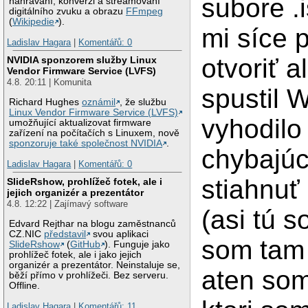
subore .i
nahrávání, konverzi a streamovaní
digitálního zvuku a obrazu
FFmpeg
(
Wikipedie
).
mi síce 
Ladislav Hagara
|
Komentářů: 0
otvoriť 
NVIDIA sponzorem služby Linux
Vendor Firmware Service (LVFS)
4.8. 20:11 | Komunita
spustil 
Richard Hughes
oznámil
, že službu
Linux Vendor Firmware Service (LVFS)
vyhodilo
umožňující aktualizovat firmware
zařízení na počítačích s Linuxem, nově
sponzoruje také společnost NVIDIA
.
chybajúc
Ladislav Hagara
|
Komentářů: 0
stiahnuť
SlideRshow, prohlížeč fotek, ale i
jejich organizér a prezentátor
4.8. 12:22 | Zajímavý software
(asi tú 
Edvard Rejthar na blogu zaměstnanců
CZ.NIC
představil
svou aplikaci
som tam
SlideRshow
(
GitHub
). Funguje jako
prohlížeč fotek, ale i jako jejich
organizér a prezentátor. Neinstaluje se,
aten som
běží přímo v prohlížeči. Bez serveru.
Offline.
Ladislav Hagara
|
Komentářů: 11