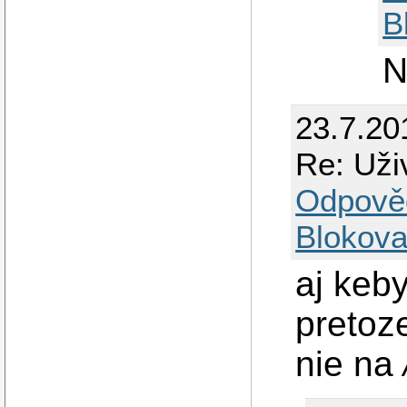
B
N
23.7.20
Re: Uži
Odpově
Blokova
aj keby
pretoz
nie na