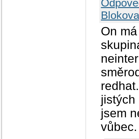
Odpově
Blokova
On má 
skupin
neinte
směrod
redhat
jistýc
jsem n
vůbec.