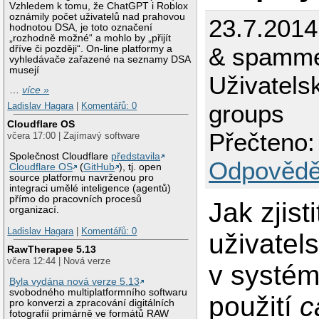
Vzhledem k tomu, že ChatGPT i Roblox
oznámily počet uživatelů nad prahovou
23.7.2014
hodnotou DSA, je toto označení
„rozhodně možné“ a mohlo by „přijít
& spamm
dříve či později“. On-line platformy a
vyhledávače zařazené na seznamy DSA
musejí
Uživatels
…
více »
groups
Ladislav Hagara
|
Komentářů: 0
Cloudflare OS
Přečteno:
včera 17:00 | Zajímavý software
Společnost Cloudflare
představila
Odpovědě
Cloudflare OS
(
GitHub
), tj. open
source platformu navrženou pro
integraci umělé inteligence (agentů)
přímo do pracovních procesů
Jak zjisti
organizací.
Ladislav Hagara
|
Komentářů: 0
uživatel
RawTherapee 5.13
včera 12:44 | Nová verze
v systé
Byla vydána nová verze 5.13
svobodného multiplatformního softwaru
použití
c
pro konverzi a zpracování digitálních
fotografií primárně ve formátů RAW