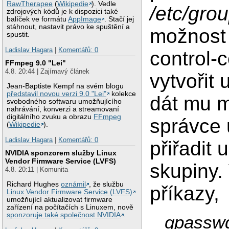
RawTherapee
(
Wikipedie
). Vedle
/etc/gro
zdrojových kódů je k dispozici také
balíček ve formátu
AppImage
. Stačí jej
stáhnout, nastavit právo ke spuštění a
možnost
spustit.
Ladislav Hagara
|
Komentářů: 0
control-
FFmpeg 9.0 "Lei"
4.8. 20:44 | Zajímavý článek
vytvořit 
Jean-Baptiste Kempf na svém blogu
představil novou verzi 9.0 "Lei"
kolekce
dát mu 
svobodného softwaru umožňujícího
nahrávání, konverzi a streamovaní
digitálního zvuku a obrazu
FFmpeg
správce 
(
Wikipedie
).
Ladislav Hagara
|
Komentářů: 0
přiřadit 
NVIDIA sponzorem služby Linux
Vendor Firmware Service (LVFS)
skupiny
4.8. 20:11 | Komunita
Richard Hughes
oznámil
, že službu
příkazy,
Linux Vendor Firmware Service (LVFS)
umožňující aktualizovat firmware
zařízení na počítačích s Linuxem, nově
sponzoruje také společnost NVIDIA
.
gpasswd