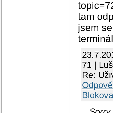
topic=7
tam odp
jsem se 
terminá
23.7.20
71 | Lu
Re: Uži
Odpově
Blokova
Sorry,