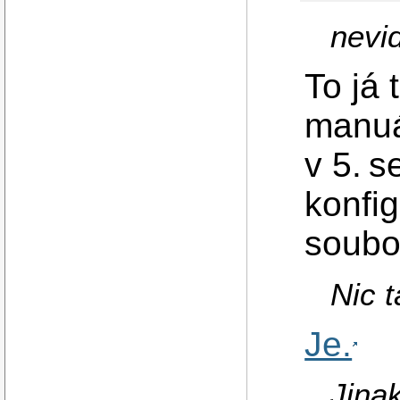
nevi
To já
manuá
v 5. s
konfi
soubo
Nic 
Je.
Jina