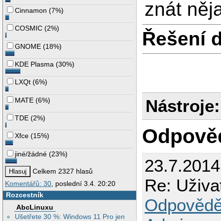
znát něj
Cinnamon
(
7%
)
COSMIC
(
2%
)
Řešení 
GNOME
(
18%
)
KDE Plasma
(
30%
)
LXQt
(
6%
)
MATE
(
6%
)
Nástroje:
TDE
(
2%
)
Odpově
Xfce
(
15%
)
jiné/žádné
(
23%
)
23.7.2014
Celkem 2327 hlasů
Re: Uživa
Komentářů: 30
, poslední 3.4. 20:20
Rozcestník
Odpovědě
AbcLinuxu
Ušetřete 30 %: Windows 11 Pro jen