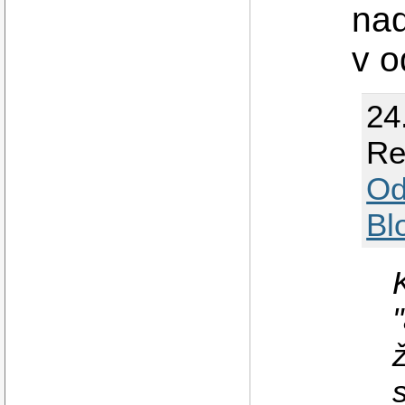
nad
v o
24
Re
Od
Bl