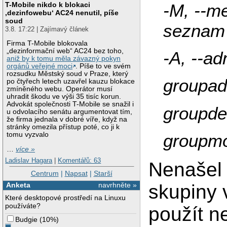
-M, --m
T-Mobile nikdo k blokaci
‚dezinfowebu‘ AC24 nenutil, píše
soud
seznam
3.8. 17:22 | Zajímavý článek
Firma T-Mobile blokovala
„dezinformační web“ AC24 bez toho,
-A, --a
aniž by k tomu měla závazný pokyn
orgánů veřejné moci
. Píše to ve svém
rozsudku Městský soud v Praze, který
groupadd
po čtyřech letech uzavřel kauzu blokace
zmíněného webu. Operátor musí
uhradit škodu ve výši 35 tisíc korun.
Advokát společnosti T-Mobile se snažil i
groupde
u odvolacího senátu argumentovat tím,
že firma jednala v dobré víře, když na
stránky omezila přístup poté, co ji k
groupmo
tomu vyzvalo
…
více »
Ladislav Hagara
|
Komentářů: 63
Nenašel 
Centrum
|
Napsat
|
Starší
skupiny 
Anketa
navrhněte »
Které desktopové prostředí na Linuxu
používáte?
použít n
Budgie
(
10%
)