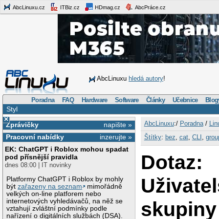
AbcLinuxu.cz
ITBiz.cz
HDmag.cz
AbcPráce.cz
AbcLinuxu
hledá autory
!
Poradna
FAQ
Hardware
Software
Články
Učebnice
Blog
Styl
×
AbcLinuxu
:/
Poradna
/
Lin
Zprávičky
napište »
Pracovní nabídky
inzerujte »
Štítky
:
bez
,
cat
,
CLI
,
grou
EK: ChatGPT i Roblox mohou spadat
Dotaz:
pod přísnější pravidla
dnes 08:00 | IT novinky
Uživate
Platformy ChatGPT i Roblox by mohly
být
zařazeny na seznam
mimořádně
velkých on-line platforem nebo
internetových vyhledávačů, na něž se
skupiny
vztahují zvláštní podmínky podle
nařízení o digitálních službách (DSA).