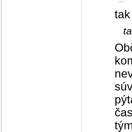
...
tak
t
Obč
kom
nev
súv
pýt
čas
tým