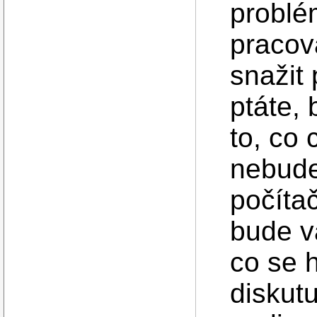
problé
pracova
snažit 
ptáte,
to, co
nebude
počíta
bude v
co se h
diskut