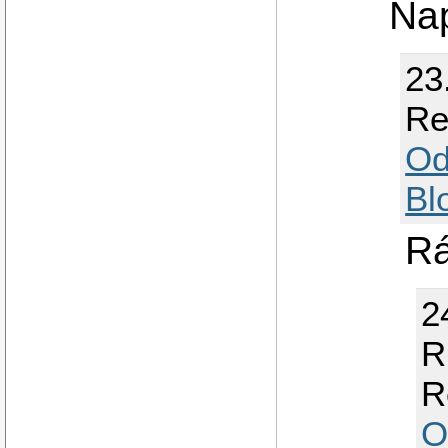
Nap
23
Re
Od
Bl
Rá
2
R
R
O