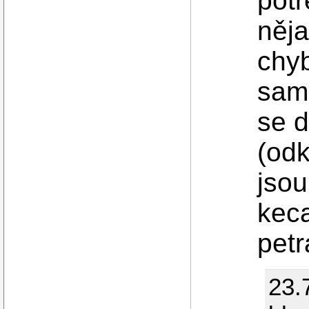
potř
něja
chy
sam
se d
(odk
jsou
keca
petr
23.