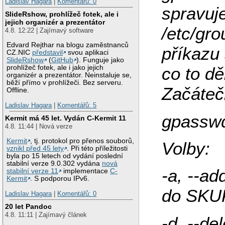
Ladislav Hagara
|
Komentářů: 0
spravuj
SlideRshow, prohlížeč fotek, ale i
jejich organizér a prezentátor
/etc/gro
4.8. 12:22 | Zajímavý software
Edvard Rejthar na blogu zaměstnanců
příkazu
CZ.NIC
představil
svou aplikaci
SlideRshow
(
GitHub
). Funguje jako
prohlížeč fotek, ale i jako jejich
co to dě
organizér a prezentátor. Neinstaluje se,
běží přímo v prohlížeči. Bez serveru.
Začáteč
Offline.
Ladislav Hagara
|
Komentářů: 5
gpasswd
Kermit má 45 let. Vydán C-Kermit 11
4.8. 11:44 | Nová verze
Kermit
, tj. protokol pro přenos souborů,
Volby:
vznikl před 45 lety
. Při této příležitosti
byla po 15 letech od vydání poslední
stabilní verze 9.0.302 vydána
nová
-a, --a
stabilní verze 11
implementace
C-
Kermit
. S podporou IPv6.
do SKU
Ladislav Hagara
|
Komentářů: 0
20 let Pandoc
4.8. 11:11 | Zajímavý článek
-d, --d