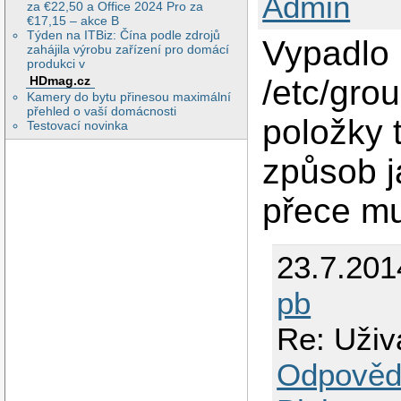
Admin
za €22,50 a Office 2024 Pro za
€17,15 – akce B
Týden na ITBiz: Čína podle zdrojů
Vypadlo 
zahájila výrobu zařízení pro domácí
produkci v
/etc/gro
HDmag.cz
Kamery do bytu přinesou maximální
přehled o vaší domácnosti
položky 
Testovací novinka
způsob ja
přece mu
23.7.201
pb
Re: Uživ
Odpověd