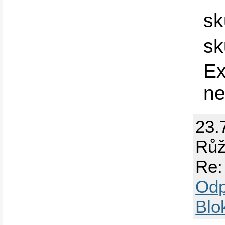
sk
sk
Ex
ne
23.
Růž
Re:
Odp
Blo