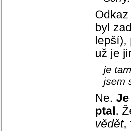
Odkaz 
byl za
lepší),
už je ji
je ta
jsem s
Ne.
Je
ptal
. Ž
vědět
,