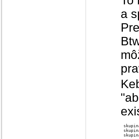
To 
a s
Pre
Btw
môž
pra
Keb
"ab
exi
skupin
skupin
skupin