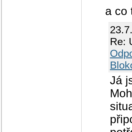
a co 
23.7
Re: 
Odp
Blok
Já j
Moh
situ
přip