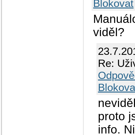
Blokovat
Manuálo
viděl?
23.7.20
Re: Uži
Odpově
Blokova
nevidě
proto 
info. N