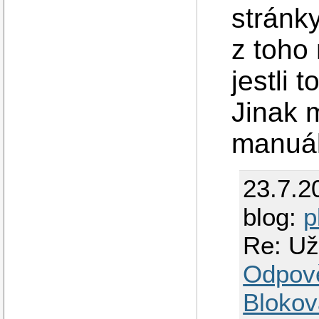
stránk
z toho
jestli 
Jinak 
manuál
23.7.2
blog:
p
Re: Už
Odpov
Blokov