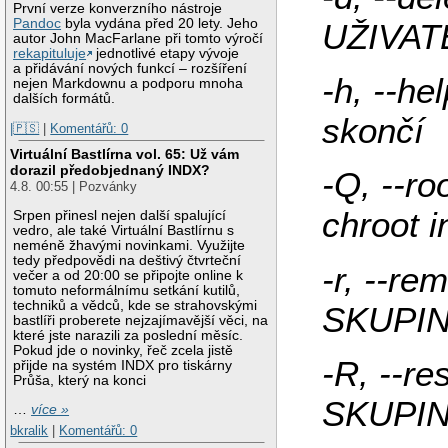
První verze konverzního nástroje
Pandoc
byla vydána před 20 lety. Jeho
UŽIVAT
autor John MacFarlane při tomto výročí
rekapituluje
jednotlivé etapy vývoje
a přidávání nových funkcí – rozšíření
-h, --he
nejen Markdownu a podporu mnoha
dalších formátů.
skončí
|🇵🇸
|
Komentářů: 0
Virtuální Bastlírna vol. 65: Už vám
dorazil předobjednaný INDX?
-Q, --r
4.8. 00:55 | Pozvánky
chroot i
Srpen přinesl nejen další spalující
vedro, ale také Virtuální Bastlírnu s
neméně žhavými novinkami. Využijte
tedy předpovědi na deštivý čtvrteční
-r, --r
večer a od 20:00 se připojte online k
tomuto neformálnímu setkání kutilů,
techniků a vědců, kde se strahovskými
SKUPI
bastlíři proberete nejzajímavější věci, na
které jste narazili za poslední měsíc.
Pokud jde o novinky, řeč zcela jistě
-R, --re
přijde na systém INDX pro tiskárny
Průša, který na konci
SKUPIN
…
více »
bkralik
|
Komentářů: 0