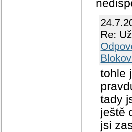
nedisp
24.7.2
Re: Už
Odpov
Blokov
tohle 
pravdu
tady j
ještě 
jsi za