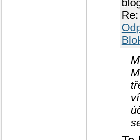
blo
Re:
Odp
Blo
M
M
tř
ví
úč
s