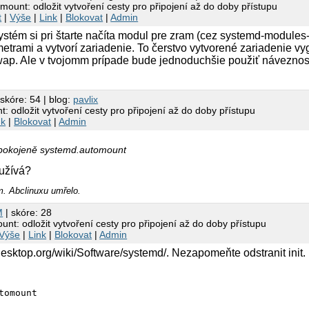
ount: odložit vytvoření cesty pro připojení až do doby přístupu
t
|
Výše
|
Link
|
Blokovat
|
Admin
ystém si pri štarte načíta modul pre zram (cez systemd-modules-
trami a vytvorí zariadenie. To čerstvo vytvorené zariadenie vy
wap. Ale v tvojomm prípade bude jednoduchšie použiť náveznost
 skóre: 54 | blog:
pavlix
 odložit vytvoření cesty pro připojení až do doby přístupu
nk
|
Blokovat
|
Admin
pokojeně systemd.automount
oužívá?
m. Abclinuxu umřelo.
M
| skóre: 28
nt: odložit vytvoření cesty pro připojení až do doby přístupu
Výše
|
Link
|
Blokovat
|
Admin
desktop.org/wiki/Software/systemd/. Nezapomeňte odstranit init.
tomount