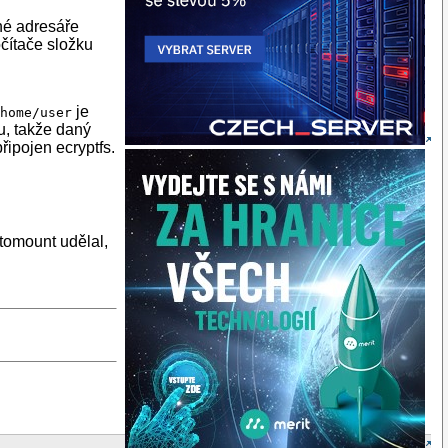
ené adresáře
očítače složku
je
/home/user
u, takže daný
připojen ecryptfs.
utomount udělal,