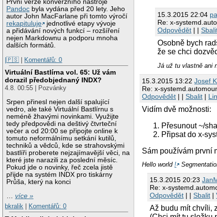
První verze konverzního nástroje
Pandoc
byla vydána před 20 lety. Jeho
15.3.2015 22:04
pa
autor John MacFarlane při tomto výročí
Re: x-systemd.autom
rekapituluje
jednotlivé etapy vývoje
Odpovědět
| |
Sbali
a přidávání nových funkcí – rozšíření
nejen Markdownu a podporu mnoha
Osobně bych radši
dalších formátů.
že se chci dozvěd
|🇵🇸
|
Komentářů: 0
Já už tu vlastně ani
Virtuální Bastlírna vol. 65: Už vám
dorazil předobjednaný INDX?
15.3.2015 13:22
Josef K
4.8. 00:55 | Pozvánky
Re: x-systemd.automount:
Odpovědět
| |
Sbalit
|
Li
Srpen přinesl nejen další spalující
Vidím dvě možnosti:
vedro, ale také Virtuální Bastlírnu s
neméně žhavými novinkami. Využijte
tedy předpovědi na deštivý čtvrteční
Přesunout ~/shar
večer a od 20:00 se připojte online k
Připsat do x-sy
tomuto neformálnímu setkání kutilů,
techniků a vědců, kde se strahovskými
Sám používám první mo
bastlíři proberete nejzajímavější věci, na
které jste narazili za poslední měsíc.
Hello world
!
Segmentation
Pokud jde o novinky, řeč zcela jistě
přijde na systém INDX pro tiskárny
15.3.2015 20:23
Jan
Průša, který na konci
Re: x-systemd.automou
Odpovědět
| |
Sbalit
|
…
více »
bkralik
|
Komentářů: 0
Až budu mít chvíli,
(Chci mít tu složku