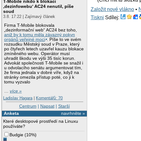
T-Mobile nikdo k blokaci
‚dezinfowebu‘ AC24 nenutil, píše
Založit nové vlákno
•
soud
3.8. 17:22 | Zajímavý článek
Tiskni
Sdílej:
Firma T-Mobile blokovala
„dezinformační web“ AC24 bez toho,
aniž by k tomu měla závazný pokyn
orgánů veřejné moci
. Píše to ve svém
rozsudku Městský soud v Praze, který
po čtyřech letech uzavřel kauzu blokace
zmíněného webu. Operátor musí
uhradit škodu ve výši 35 tisíc korun.
Advokát společnosti T-Mobile se snažil i
u odvolacího senátu argumentovat tím,
že firma jednala v dobré víře, když na
stránky omezila přístup poté, co ji k
tomu vyzvalo
…
více »
Ladislav Hagara
|
Komentářů: 70
Centrum
|
Napsat
|
Starší
Anketa
navrhněte »
Které desktopové prostředí na Linuxu
používáte?
Budgie
(
10%
)