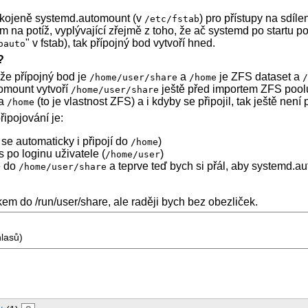
kojeně systemd.automount (v
) pro přístupy na sdíl
/etc/fstab
em na potíž, vyplývající zřejmě z toho, že ač systemd po startu p
" v fstab), tak přípojný bod vytvoří hned.
oauto
?
tože přípojný bod je
a
je ZFS dataset a
/home/user/share
/home
omount vytvoří
ještě před importem ZFS pool
/home/user/share
na
(to je vlastnost ZFS) a i kdyby se připojil, tak ještě není 
/home
řipojování je:
se automaticky i připojí do
)
/home
s po loginu uživatele (
)
/home/user
e do
a teprve teď bych si přál, aby systemd.a
/home/user/share
kem do /run/user/share, ale raději bych bez obezliček.
hlasů)