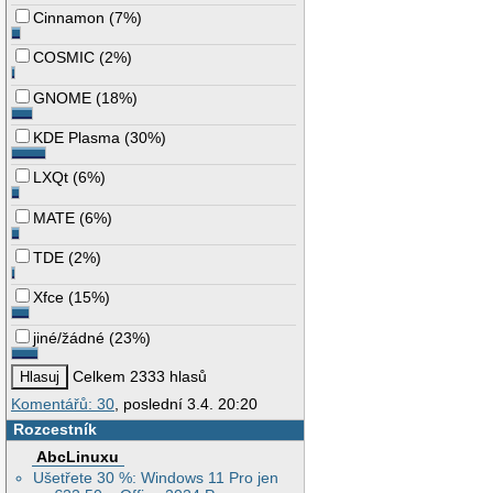
Cinnamon
(
7%
)
COSMIC
(
2%
)
GNOME
(
18%
)
KDE Plasma
(
30%
)
LXQt
(
6%
)
MATE
(
6%
)
TDE
(
2%
)
Xfce
(
15%
)
jiné/žádné
(
23%
)
Celkem 2333 hlasů
Komentářů: 30
, poslední 3.4. 20:20
Rozcestník
AbcLinuxu
Ušetřete 30 %: Windows 11 Pro jen