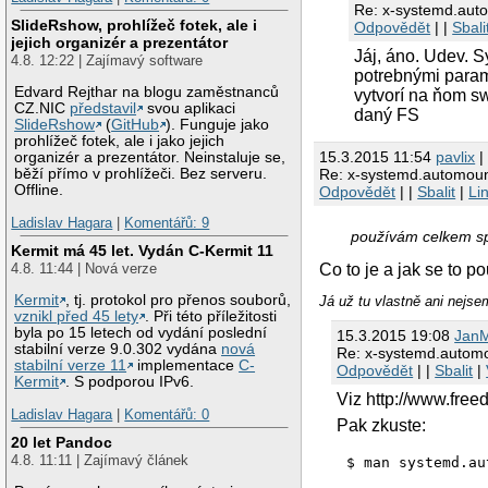
Re: x-systemd.autom
SlideRshow, prohlížeč fotek, ale i
Odpovědět
| |
Sbali
jejich organizér a prezentátor
Jáj, áno. Udev. S
4.8. 12:22 | Zajímavý software
potrebnými parame
Edvard Rejthar na blogu zaměstnanců
vytvorí na ňom s
CZ.NIC
představil
svou aplikaci
daný FS
SlideRshow
(
GitHub
). Funguje jako
prohlížeč fotek, ale i jako jejich
15.3.2015 11:54
pavlix
|
organizér a prezentátor. Neinstaluje se,
běží přímo v prohlížeči. Bez serveru.
Re: x-systemd.automount:
Offline.
Odpovědět
| |
Sbalit
|
Li
Ladislav Hagara
|
Komentářů: 9
používám celkem s
Kermit má 45 let. Vydán C-Kermit 11
Co to je a jak se to p
4.8. 11:44 | Nová verze
Kermit
, tj. protokol pro přenos souborů,
Já už tu vlastně ani nejse
vznikl před 45 lety
. Při této příležitosti
byla po 15 letech od vydání poslední
15.3.2015 19:08
Jan
stabilní verze 9.0.302 vydána
nová
Re: x-systemd.automou
stabilní verze 11
implementace
C-
Odpovědět
| |
Sbalit
|
Kermit
. S podporou IPv6.
Viz http://www.free
Ladislav Hagara
|
Komentářů: 0
Pak zkuste:
20 let Pandoc
4.8. 11:11 | Zajímavý článek
$ man systemd.au