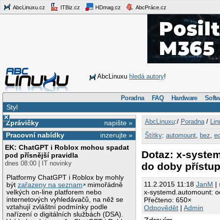
AbcLinuxu.cz
ITBiz.cz
HDmag.cz
AbcPráce.cz
AbcLinuxu
hledá autory
!
Poradna
FAQ
Hardware
Softw
Styl
×
AbcLinuxu
:/
Poradna
/
Lin
Zprávičky
napište »
Pracovní nabídky
inzerujte »
Štítky
:
automount
,
bez
,
ec
EK: ChatGPT i Roblox mohou spadat
Dotaz: x-system
pod přísnější pravidla
dnes 08:00 | IT novinky
do doby přístu
Platformy ChatGPT i Roblox by mohly
11.2.2015 11:18
JanM
| 
být
zařazeny na seznam
mimořádně
x-systemd.automount: odl
velkých on-line platforem nebo
internetových vyhledávačů, na něž se
Přečteno: 650×
vztahují zvláštní podmínky podle
Odpovědět
|
Admin
nařízení o digitálních službách (DSA).