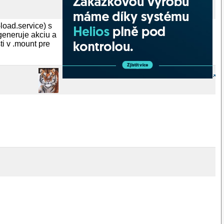
load.service) s
generuje akciu a
i v .mount pre