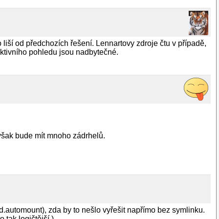
 liší od předchozích řešení. Lennartovy zdroje čtu v případě,
jektivního pohledu jsou nadbytečné.
 však bude mít mnoho zádrhelů.
md.automount), zda by to nešlo vyřešit napřímo bez symlinku.
tak logičtější.)