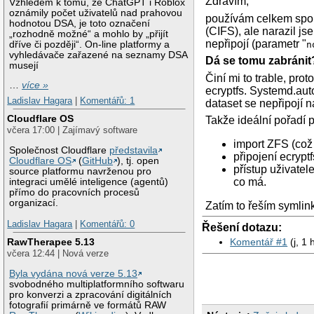
Zdravím,
Vzhledem k tomu, že ChatGPT i Roblox
oznámily počet uživatelů nad prahovou
používám celkem spo
hodnotou DSA, je toto označení
(CIFS), ale narazil js
„rozhodně možné“ a mohlo by „přijít
nepřipojí (parametr "
dříve či později“. On-line platformy a
n
vyhledávače zařazené na seznamy DSA
Dá se tomu zabránit
musejí
Činí mi to trable, pro
…
více »
ecryptfs. Systemd.aut
Ladislav Hagara
|
Komentářů: 1
dataset se nepřipojí 
Cloudflare OS
Takže ideální pořadí p
včera 17:00 | Zajímavý software
import ZFS (což 
Společnost Cloudflare
představila
připojení ecryptf
Cloudflare OS
(
GitHub
), tj. open
přístup uživatel
source platformu navrženou pro
co má.
integraci umělé inteligence (agentů)
přímo do pracovních procesů
organizací.
Zatím to řeším symlin
Ladislav Hagara
|
Komentářů: 0
Řešení dotazu:
RawTherapee 5.13
Komentář #1
(j, 1 
včera 12:44 | Nová verze
Byla vydána nová verze 5.13
svobodného multiplatformního softwaru
pro konverzi a zpracování digitálních
fotografií primárně ve formátů RAW