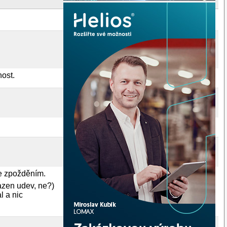
nost.
se zpožděním.
razen udev, ne?)
l a nic