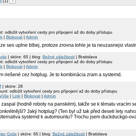
t
(1)
?
 odložit vytvoření cesty pro připojení až do doby přístupu
nk
|
Blokovat
|
Admin
, ze ses uplne blbej, protoze zrovna tohle je ta neuzasnejsi vlast
olis
| skóre: 65 | blog:
Bežné záležitosti
| Bratislava
 odložit vytvoření cesty pro připojení až do doby přístupu
nk
|
Blokovat
|
Admin
riešené cez hotplug. Je to kombinácia zram a systemd.
M
| skóre: 28
nt: odložit vytvoření cesty pro připojení až do doby přístupu
Výše
|
Link
|
Blokovat
|
Admin
u zaspal (hodně roboty na panském), takže se k tématu vracím 
onkrétnější? Jaký hotplug? (Ten byl už tak před deseti lety nah
lternativa systemd k automountu? Trochu jsem duckduckgo-ova
ter Golis
| skóre: 65 | blog:
Bežné záležitosti
| Bratislava