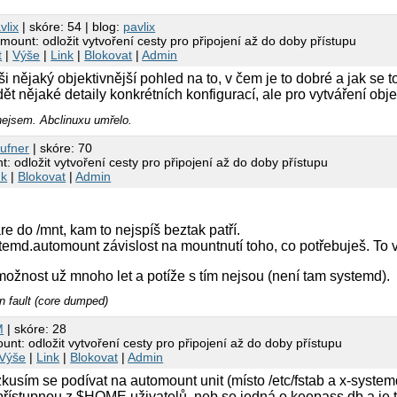
vlix
| skóre: 54 | blog:
pavlix
ount: odložit vytvoření cesty pro připojení až do doby přístupu
t
|
Výše
|
Link
|
Blokovat
|
Admin
 nějaký objektivnější pohled na to, v čem je to dobré a jak se to
ět nějaké detaily konkrétních konfigurací, ale pro vytváření ob
 nejsem. Abclinuxu umřelo.
ufner
| skóre: 70
 odložit vytvoření cesty pro připojení až do doby přístupu
nk
|
Blokovat
|
Admin
e do /mnt, kam to nejspíš beztak patří.
stemd.automount závislost na mountnutí toho, co potřebuješ. To
žnost už mnoho let a potíže s tím nejsou (není tam systemd).
 fault (core dumped)
M
| skóre: 28
nt: odložit vytvoření cesty pro připojení až do doby přístupu
Výše
|
Link
|
Blokovat
|
Admin
 zkusím se podívat na automount unit (místo /etc/fstab a x-syste
 přístupnou z $HOME uživatelů, neb se jedná o keepass.db a je to 