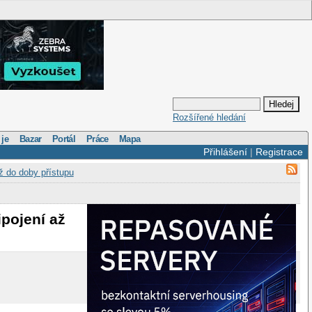
Rozšířené hledání
 je
Bazar
Portál
Práce
Mapa
Přihlášení
|
Registrace
ž do doby přístupu
ipojení až