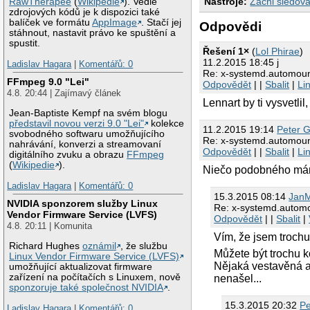
Nástroje:
Začni sledova
RawTherapee
(
Wikipedie
). Vedle
zdrojových kódů je k dispozici také
balíček ve formátu
AppImage
. Stačí jej
Odpovědi
stáhnout, nastavit právo ke spuštění a
spustit.
Řešení 1×
(
Lol Phirae
)
11.2.2015 18:45 j
Ladislav Hagara
|
Komentářů: 0
Re: x-systemd.automount:
FFmpeg 9.0 "Lei"
Odpovědět
| |
Sbalit
|
Li
4.8. 20:44 | Zajímavý článek
Lennart by ti vysvetlil
Jean-Baptiste Kempf na svém blogu
představil novou verzi 9.0 "Lei"
kolekce
11.2.2015 19:14
Peter G
svobodného softwaru umožňujícího
Re: x-systemd.automount:
nahrávání, konverzi a streamovaní
Odpovědět
| |
Sbalit
|
Li
digitálního zvuku a obrazu
FFmpeg
(
Wikipedie
).
Niečo podobného mám 
Ladislav Hagara
|
Komentářů: 0
15.3.2015 08:14
Jan
NVIDIA sponzorem služby Linux
Re: x-systemd.automou
Vendor Firmware Service (LVFS)
Odpovědět
| |
Sbalit
|
4.8. 20:11 | Komunita
Vím, že jsem troch
Richard Hughes
oznámil
, že službu
Můžete být trochu k
Linux Vendor Firmware Service (LVFS)
Nějaká vestavěná a
umožňující aktualizovat firmware
zařízení na počítačích s Linuxem, nově
nenašel...
sponzoruje také společnost NVIDIA
.
15.3.2015 20:32
Pe
Ladislav Hagara
|
Komentářů: 0