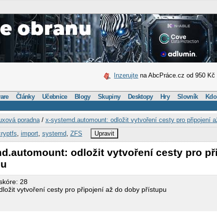
Inzerujte
na AbcPráce.cz od 950 Kč
are
Články
Učebnice
Blogy
Skupiny
Desktopy
Hry
Slovník
Kdo
uxová poradna
/
x-systemd.automount: odložit vytvoření cesty pro připojení a
ryptfs
,
import
,
systemd
,
ZFS
Upravit
d.automount: odložit vytvoření cesty pro př
pu
skóre: 28
ožit vytvoření cesty pro připojení až do doby přístupu