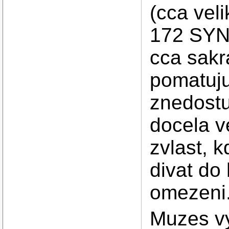
(cca vel
172 SYN 
cca sakr
pomatuj
znedostu
docela v
zvlast, 
divat do
omezeni
Muzes v