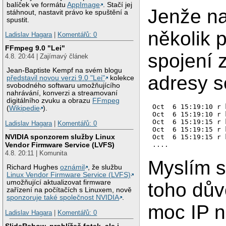
balíček ve formátu
AppImage
. Stačí jej
Jenže na 
stáhnout, nastavit právo ke spuštění a
spustit.
několik 
Ladislav Hagara
|
Komentářů: 0
FFmpeg 9.0 "Lei"
spojení 
4.8. 20:44 | Zajímavý článek
Jean-Baptiste Kempf na svém blogu
adresy se
představil novou verzi 9.0 "Lei"
kolekce
svobodného softwaru umožňujícího
nahrávání, konverzi a streamovaní
digitálního zvuku a obrazu
FFmpeg
Oct  6 15:19:10 r 
(
Wikipedie
).
Oct  6 15:19:10 r 
Oct  6 15:19:15 r 
Ladislav Hagara
|
Komentářů: 0
Oct  6 15:19:15 r 
NVIDIA sponzorem služby Linux
Oct  6 15:19:15 r 
Vendor Firmware Service (LVFS)
4.8. 20:11 | Komunita
Myslím si
Richard Hughes
oznámil
, že službu
Linux Vendor Firmware Service (LVFS)
umožňující aktualizovat firmware
toho dův
zařízení na počítačích s Linuxem, nově
sponzoruje také společnost NVIDIA
.
moc IP n
Ladislav Hagara
|
Komentářů: 0
SlideRshow, prohlížeč fotek, ale i