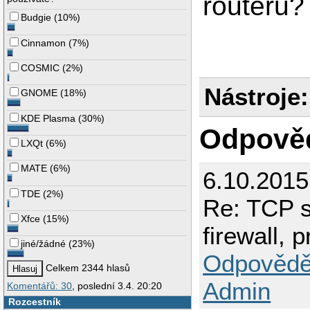
routeru?
Budgie
(
10%
)
Cinnamon
(
7%
)
COSMIC
(
2%
)
Nástroje:
GNOME
(
18%
)
KDE Plasma
(
30%
)
Odpově
LXQt
(
6%
)
MATE
(
6%
)
6.10.201
TDE
(
2%
)
Re: TCP sy
Xfce
(
15%
)
firewall, 
jiné/žádné
(
23%
)
Odpovědě
Celkem 2344 hlasů
Admin
Komentářů: 30
, poslední 3.4. 20:20
Rozcestník