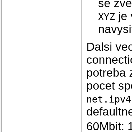
se zve
je
XYZ
navysi
Dalsi ve
connectio
potreba z
pocet sp
net.ipv4
defaultn
60Mbit: 1