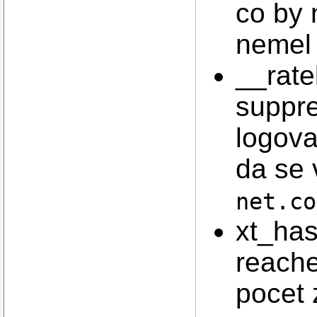
co by 
nemel
__rate
suppr
logova
da se
net.co
xt_has
reache
pocet 