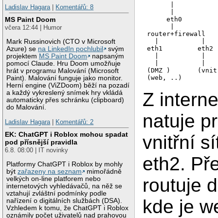
      |

Ladislav Hagara
|
Komentářů: 8
      |

     eth0

MS Paint Doom
      |

včera 12:44 | Humor
router+firewall

  |           |

Mark Russinovich (CTO v Microsoft
eth1         eth2

Azure) se
na LinkedIn pochlubil
svým
  |           |

projektem
MS Paint Doom
napsaným
  |           |

pomocí Claude. Hru Doom umožňuje
(DMZ )       (vnit
hrát v programu Malování (Microsoft
Paint). Malování funguje jako monitor.
Herní engine (ViZDoom) běží na pozadí
a každý vykreslený snímek hry vkládá
Z interne
automaticky přes schránku (clipboard)
do Malování.
natuje p
Ladislav Hagara
|
Komentářů: 2
EK: ChatGPT i Roblox mohou spadat
vnitřní s
pod přísnější pravidla
6.8. 08:00 | IT novinky
eth2. Př
Platformy ChatGPT i Roblox by mohly
být
zařazeny na seznam
mimořádně
routuje 
velkých on-line platforem nebo
internetových vyhledávačů, na něž se
vztahují zvláštní podmínky podle
kde je w
nařízení o digitálních službách (DSA).
Vzhledem k tomu, že ChatGPT i Roblox
oznámily počet uživatelů nad prahovou