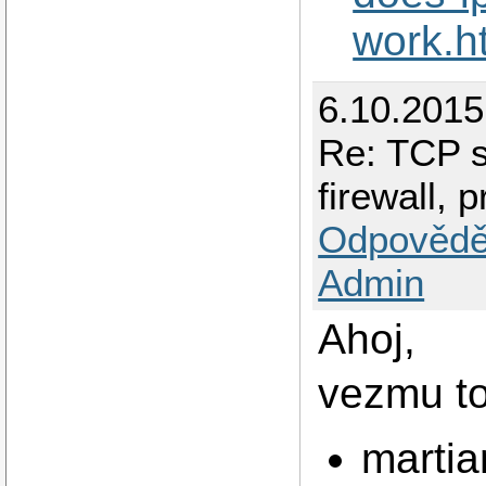
work.h
6.10.2015
Re: TCP sy
firewall, 
Odpovědě
Admin
Ahoj,
vezmu to
martia