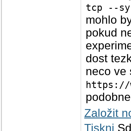
tcp --sy
mohlo by
pokud n
experime
dost tez
neco ve 
https://
podobne
Založit 
Tiskni
Sd