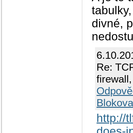
tabulky,
divné, p
nedostu
6.10.20
Re: TCP 
firewall
Odpově
Blokova
http://
does-i