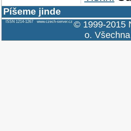
Píšeme jinde
ISSN 1214-1267
www.czech-server.cz
© 1999-2015
o.
Všechna 