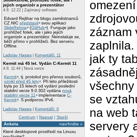
omezení 
jejich organizér a prezentátor
4.8. 12:22 | Zajímavý software
zdrojovo
Edvard Rejthar na blogu zaměstnanců
CZ.NIC
představil
svou aplikaci
záznam v
SlideRshow
(
GitHub
). Funguje jako
prohlížeč fotek, ale i jako jejich
organizér a prezentátor. Neinstaluje se,
zaplnila
běží přímo v prohlížeči. Bez serveru.
Offline.
jak ty ta
Ladislav Hagara
|
Komentářů: 11
Kermit má 45 let. Vydán C-Kermit 11
zásadněj
4.8. 11:44 | Nová verze
Kermit
, tj. protokol pro přenos souborů,
všechny 
vznikl před 45 lety
. Při této příležitosti
byla po 15 letech od vydání poslední
stabilní verze 9.0.302 vydána
nová
se vztah
stabilní verze 11
implementace
C-
Kermit
. S podporou IPv6.
na web ta
Ladislav Hagara
|
Komentářů: 0
Centrum
|
Napsat
|
Starší
servery 
Anketa
navrhněte »
Které desktopové prostředí na Linuxu
používáte?