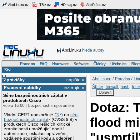
AbcLinuxu.cz
ITBiz.cz
HDmag.cz
AbcPráce.cz
AbcLinuxu
hledá autory
!
Poradna
FAQ
Hardware
Software
Články
Učebnice
Blog
Styl
×
AbcLinuxu
:/
Poradna
/
Lin
Zprávičky
napište »
Štítky
:
firewall
,
hash
,
Inte
Pracovní nabídky
inzerujte »
Upravit
Série bezpečnostních záplat v
produktech Cisco
Dotaz: 
včera 16:00 | Bezpečnostní upozornění
Vládní CERT upozorňuje (
𝕏
) na
sérii
flood mi
bezpečnostních záplat
(CVSS 9.9) v
produktech Cisco řešících kritické
zranitelnosti umožňující obejití
"usmrtil"
autentizace, eskalaci oprávnění,
vzdálené spuštění kódu a odepření