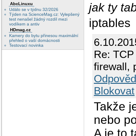
jak ty ta
AbcLinuxu
Událo se v týdnu 32/2026
Týden na ScienceMag.cz: Vylepšený
iptables
test nenašel žádný rozdíl mezi
vodíkem a antiv
HDmag.cz
Kamery do bytu přinesou maximální
6.10.201
přehled o vaší domácnosti
Testovací novinka
Re: TCP s
firewall,
Odpověd
Blokovat
Takže j
nebo po
A je to 