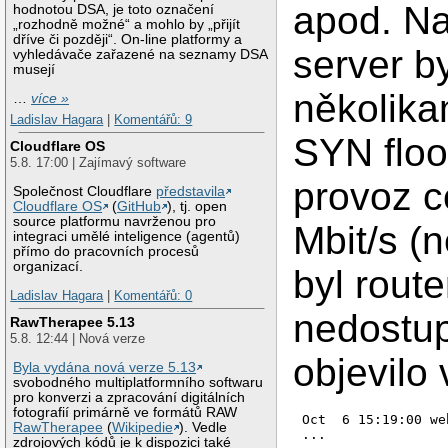
apod. N
hodnotou DSA, je toto označení
„rozhodně možné“ a mohlo by „přijít
dříve či později“. On-line platformy a
server by
vyhledávače zařazené na seznamy DSA
musejí
několika
…
více »
Ladislav Hagara
|
Komentářů: 9
SYN floo
Cloudflare OS
5.8. 17:00 | Zajímavý software
provoz c
Společnost Cloudflare
představila
Cloudflare OS
(
GitHub
), tj. open
source platformu navrženou pro
Mbit/s (
integraci umělé inteligence (agentů)
přímo do pracovních procesů
organizací.
byl route
Ladislav Hagara
|
Komentářů: 0
nedostup
RawTherapee 5.13
5.8. 12:44 | Nová verze
objevilo 
Byla vydána nová verze 5.13
svobodného multiplatformního softwaru
pro konverzi a zpracování digitálních
fotografií primárně ve formátů RAW
Oct  6 15:19:00 we
RawTherapee
(
Wikipedie
). Vedle
zdrojových kódů je k dispozici také