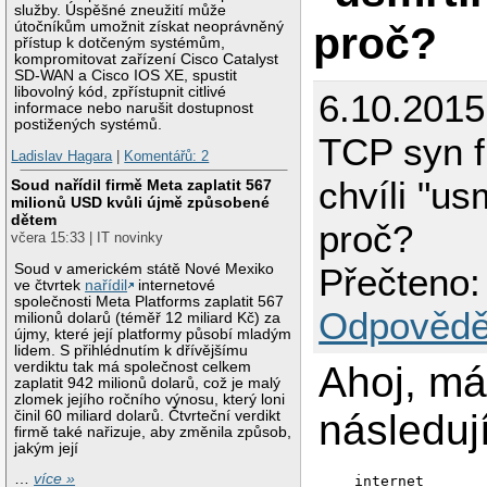
služby. Úspěšné zneužití může
proč?
útočníkům umožnit získat neoprávněný
přístup k dotčeným systémům,
kompromitovat zařízení Cisco Catalyst
SD-WAN a Cisco IOS XE, spustit
libovolný kód, zpřístupnit citlivé
6.10.2015
informace nebo narušit dostupnost
postižených systémů.
TCP syn f
Ladislav Hagara
|
Komentářů: 2
chvíli "usm
Soud nařídil firmě Meta zaplatit 567
milionů USD kvůli újmě způsobené
dětem
proč?
včera 15:33 | IT novinky
Přečteno:
Soud v americkém státě Nové Mexiko
ve čtvrtek
nařídil
internetové
společnosti Meta Platforms zaplatit 567
Odpovědě
milionů dolarů (téměř 12 miliard Kč) za
újmy, které její platformy působí mladým
lidem. S přihlédnutím k dřívějšímu
Ahoj, m
verdiktu tak má společnost celkem
zaplatit 942 milionů dolarů, což je malý
zlomek jejího ročního výnosu, který loni
následují
činil 60 miliard dolarů. Čtvrteční verdikt
firmě také nařizuje, aby změnila způsob,
jakým její
…
více »
   internet
