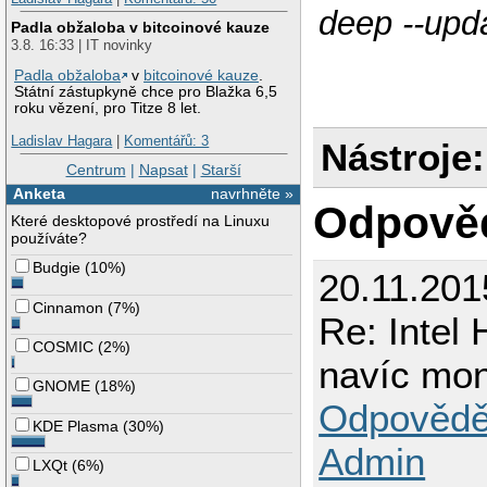
deep --upd
Padla obžaloba v bitcoinové kauze
3.8. 16:33 | IT novinky
Padla obžaloba
v
bitcoinové kauze
.
Státní zástupkyně chce pro Blažka 6,5
roku vězení, pro Titze 8 let.
Ladislav Hagara
|
Komentářů: 3
Nástroje:
Centrum
|
Napsat
|
Starší
Anketa
navrhněte »
Odpově
Které desktopové prostředí na Linuxu
používáte?
Budgie
(
10%
)
20.11.201
Cinnamon
(
7%
)
Re: Intel
COSMIC
(
2%
)
navíc mo
GNOME
(
18%
)
Odpovědě
KDE Plasma
(
30%
)
Admin
LXQt
(
6%
)