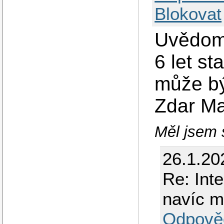
Blokovat
Uvědomu
6 let s
může bý
Zdar M
Měl jsem s
26.1.20
Re: Int
navíc 
Odpově