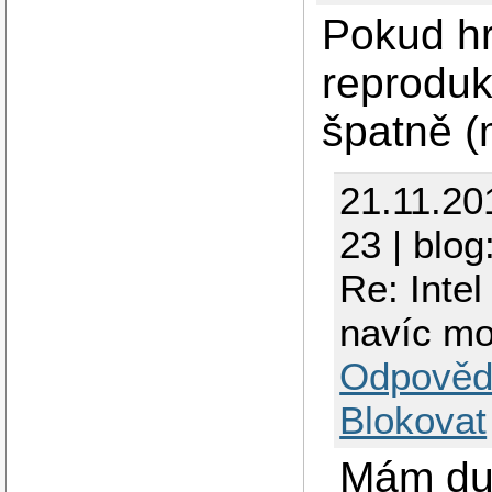
Pokud hr
reprodukt
špatně (
21.11.20
23 | blog
Re: Inte
navíc m
Odpověd
Blokovat
Mám dua