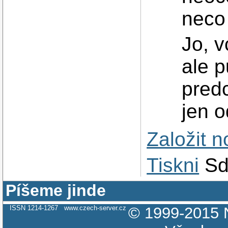
neco 
Jo, v
ale p
pred
jen o
Založit 
Tiskni
Sd
Píšeme jinde
ISSN 1214-1267
www.czech-server.cz
© 1999-2015