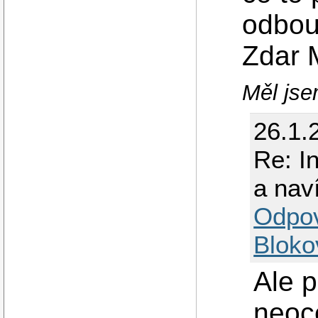
odbo
Zdar 
Měl jsem
26.1.
Re: I
a nav
Odpo
Bloko
Ale p
neoc