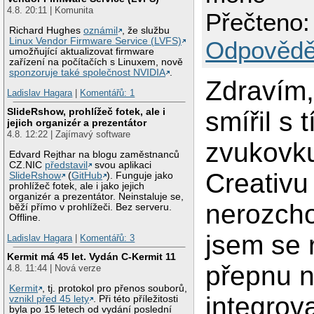
4.8. 20:11 | Komunita
Přečteno:
Richard Hughes
oznámil
, že službu
Linux Vendor Firmware Service (LVFS)
Odpovědě
umožňující aktualizovat firmware
zařízení na počítačích s Linuxem, nově
sponzoruje také společnost NVIDIA
.
Zdravím,
Ladislav Hagara
|
Komentářů: 1
SlideRshow, prohlížeč fotek, ale i
smířil s 
jejich organizér a prezentátor
4.8. 12:22 | Zajímavý software
zvukovk
Edvard Rejthar na blogu zaměstnanců
CZ.NIC
představil
svou aplikaci
Creativu
SlideRshow
(
GitHub
). Funguje jako
prohlížeč fotek, ale i jako jejich
organizér a prezentátor. Neinstaluje se,
nerozcho
běží přímo v prohlížeči. Bez serveru.
Offline.
jsem se 
Ladislav Hagara
|
Komentářů: 3
Kermit má 45 let. Vydán C-Kermit 11
přepnu 
4.8. 11:44 | Nová verze
Kermit
, tj. protokol pro přenos souborů,
integrov
vznikl před 45 lety
. Při této příležitosti
byla po 15 letech od vydání poslední