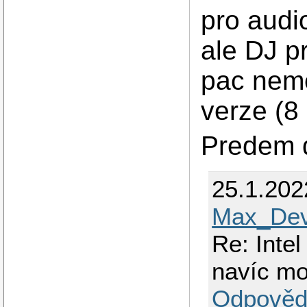
pro audi
ale DJ p
pac neme
verze (8
Predem d
25.1.202
Max_Dev
Re: Inte
navíc m
Odpověd