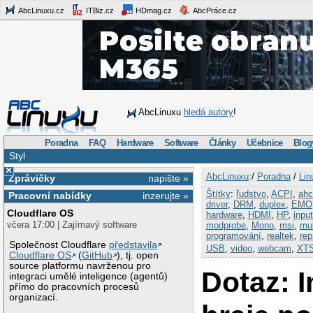
AbcLinuxu.cz
ITBiz.cz
HDmag.cz
AbcPráce.cz
AbcLinuxu
hledá autory
!
Poradna
FAQ
Hardware
Software
Články
Učebnice
Blog
Styl
×
AbcLinuxu
:/
Poradna
/
Lin
Zprávičky
napište »
Štítky
:
ľudstvo
,
ACPI
,
ahc
Pracovní nabídky
inzerujte »
driver
,
DRM
,
duplex
,
EMO
Cloudflare OS
hardware
,
HDMI
,
HP
,
input
včera 17:00 | Zajímavý software
modprobe
,
Mono
,
msi
,
mul
programování
,
realtek
,
rep
Společnost Cloudflare
představila
USB
,
video
,
webcam
,
XT
Cloudflare OS
(
GitHub
), tj. open
source platformu navrženou pro
Dotaz: I
integraci umělé inteligence (agentů)
přímo do pracovních procesů
organizací.