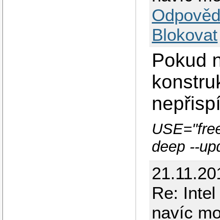
Odpověd
Blokovat
Pokud n
konstru
nepřispí
USE="free
deep --up
21.11.20
Re: Inte
navíc m