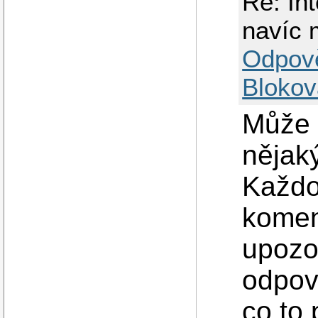
Re: In
navíc
Odpov
Blokov
Může 
nějak
Každo
koment
upozo
odpově
co to