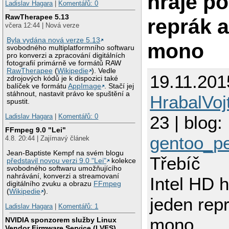
hraje p
Ladislav Hagara
|
Komentářů: 0
RawTherapee 5.13
reprák a
včera 12:44 | Nová verze
Byla vydána nová verze 5.13
mono
svobodného multiplatformního softwaru
pro konverzi a zpracování digitálních
fotografií primárně ve formátů RAW
RawTherapee
(
Wikipedie
). Vedle
19.11.201
zdrojových kódů je k dispozici také
balíček ve formátu
AppImage
. Stačí jej
stáhnout, nastavit právo ke spuštění a
HrabalVoj
spustit.
23 | blog:
Ladislav Hagara
|
Komentářů: 0
FFmpeg 9.0 "Lei"
gentoo_p
4.8. 20:44 | Zajímavý článek
Jean-Baptiste Kempf na svém blogu
Třebíč
představil novou verzi 9.0 "Lei"
kolekce
svobodného softwaru umožňujícího
nahrávání, konverzi a streamovaní
Intel HD 
digitálního zvuku a obrazu
FFmpeg
(
Wikipedie
).
jeden rep
Ladislav Hagara
|
Komentářů: 1
mono
NVIDIA sponzorem služby Linux
Vendor Firmware Service (LVFS)