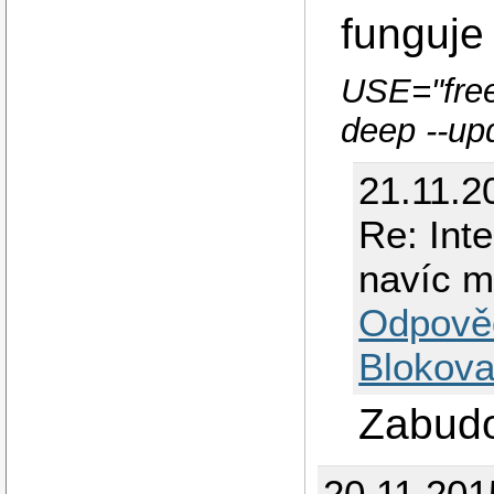
funguje .
USE="free
deep --up
21.11.2
Re: Int
navíc 
Odpově
Blokova
Zabudo
20.11.201