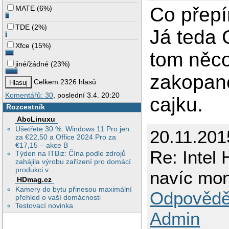
Co přepí
MATE
(
6%
)
TDE
(
2%
)
Já teda 
Xfce
(
15%
)
tom něco
jiné/žádné
(
23%
)
zakopane
Celkem 2326 hlasů
Komentářů: 30
, poslední 3.4. 20:20
cajku.
Rozcestník
AbcLinuxu
Ušetřete 30 %: Windows 11 Pro jen
20.11.201
za €22,50 a Office 2024 Pro za
€17,15 – akce B
Re: Intel
Týden na ITBiz: Čína podle zdrojů
zahájila výrobu zařízení pro domácí
produkci v
navíc mo
HDmag.cz
Kamery do bytu přinesou maximální
Odpovědě
přehled o vaší domácnosti
Testovací novinka
Admin