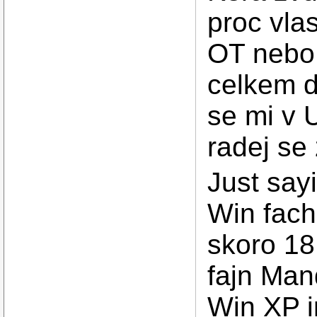
proc vla
OT nebo 
celkem d
se mi v 
radej se
Just say
Win fac
skoro 18
fajn Man
Win XP i