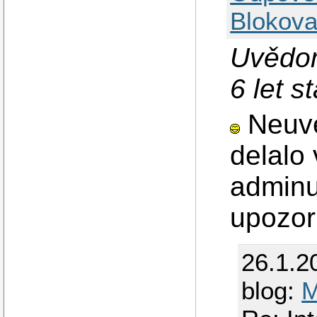
Blokova
Uvědom
6 let 
Neuve
delalo 
adminu
upozor
26.1.2
blog:
M