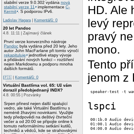
stabilní verze 9.0.302 vydána
nová
HD. Ale 
stabilní verze 11
implementace
C-
Kermit
. S podporou IPv6.
levý rep
Ladislav Hagara
|
Komentářů: 0
20 let Pandoc
pravý ne 
4.8. 11:11 | Zajímavý článek
První verze konverzního nástroje
mono.
Pandoc
byla vydána před 20 lety. Jeho
autor John MacFarlane při tomto výročí
rekapituluje
jednotlivé etapy vývoje
a přidávání nových funkcí – rozšíření
Tento př
nejen Markdownu a podporu mnoha
dalších formátů.
jenom z 
|🇵🇸
|
Komentářů: 0
Virtuální Bastlírna vol. 65: Už vám
dorazil předobjednaný INDX?
speaker-test -t wa
4.8. 00:55 | Pozvánky
lspci
Srpen přinesl nejen další spalující
vedro, ale také Virtuální Bastlírnu s
neméně žhavými novinkami. Využijte
tedy předpovědi na deštivý čtvrteční
00:1b.0 Audio devi
večer a od 20:00 se připojte online k
01:00.1 Audio devi
tomuto neformálnímu setkání kutilů,
techniků a vědců, kde se strahovskými