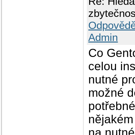
Re: Hledá
zbytečnos
Odpovědě
Admin
Co Gent
celou ins
nutné pr
možné do
potřebné
nějakém 
na nutné