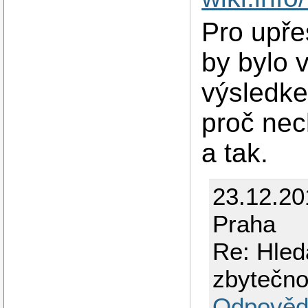
Pro upřes
by bylo 
výsledke
proč nec
a tak.
23.12.2
Praha
Re: Hled
zbytečno
Odpověd