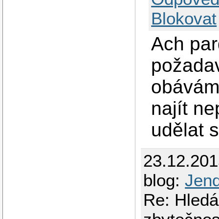
Blokovat
Ach par
požadav
obávám,
najít ne
udělat 
23.12.20
blog:
Jen
Re: Hledá