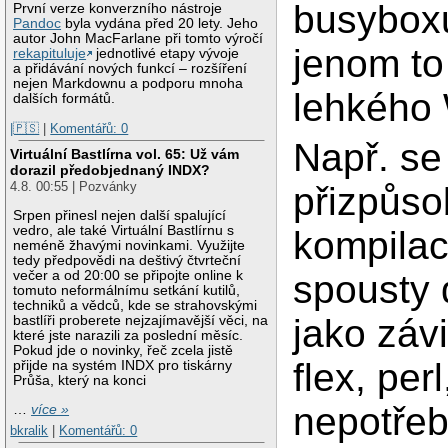
busyboxu
První verze konverzního nástroje
Pandoc
byla vydána před 20 lety. Jeho
autor John MacFarlane při tomto výročí
jenom to
rekapituluje
jednotlivé etapy vývoje
a přidávání nových funkcí – rozšíření
nejen Markdownu a podporu mnoha
lehkého
dalších formátů.
|🇵🇸
|
Komentářů: 0
Např. se
Virtuální Bastlírna vol. 65: Už vám
dorazil předobjednaný INDX?
4.8. 00:55 | Pozvánky
přizpůsob
Srpen přinesl nejen další spalující
vedro, ale také Virtuální Bastlírnu s
kompilac
neméně žhavými novinkami. Využijte
tedy předpovědi na deštivý čtvrteční
večer a od 20:00 se připojte online k
spousty 
tomuto neformálnímu setkání kutilů,
techniků a vědců, kde se strahovskými
jako závi
bastlíři proberete nejzajímavější věci, na
které jste narazili za poslední měsíc.
Pokud jde o novinky, řeč zcela jistě
flex, per
přijde na systém INDX pro tiskárny
Průša, který na konci
nepotřeb
…
více »
bkralik
|
Komentářů: 0