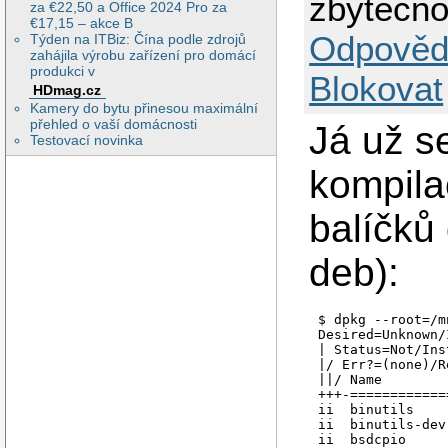
zbytečno
za €22,50 a Office 2024 Pro za
€17,15 – akce B
Odpověd
Týden na ITBiz: Čína podle zdrojů
zahájila výrobu zařízení pro domácí
produkci v
Blokovat
HDmag.cz
Kamery do bytu přinesou maximální
přehled o vaší domácnosti
Já už s
Testovací novinka
kompilac
balíčků
deb):
$ dpkg --root=/m
Desired=Unknown/
| Status=Not/Ins
|/ Err?=(none)/R
||/ Name        
+++-============
ii  binutils    
ii  binutils-dev
ii  bsdcpio     