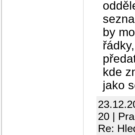
odděl
sezna
by mo
řádky,
předat
kde z
jako 
23.12.2
20 | Pr
Re: Hle