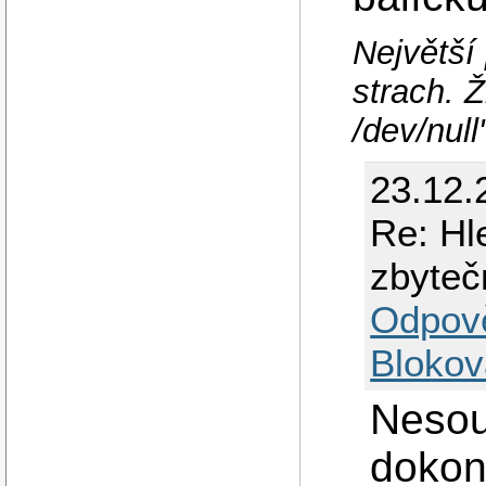
Největší
strach. Ž
/dev/null
23.12.
Re: Hl
zbyteč
Odpov
Blokov
Nesou
dokonc