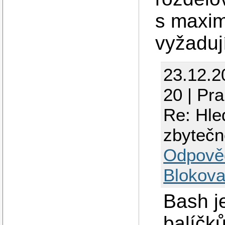
s maxim
vyžadují
23.12.2
20 | Pr
Re: Hle
zbytečn
Odpově
Blokova
Bash j
balíčků