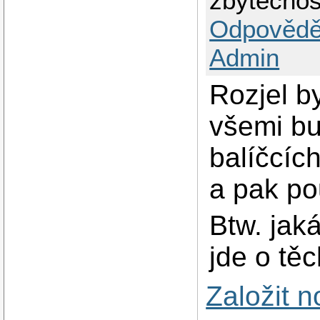
zbytečnos
Odpovědě
Admin
Rozjel b
všemi bu
balíčcíc
a pak po
Btw. jak
jde o tě
Založit 