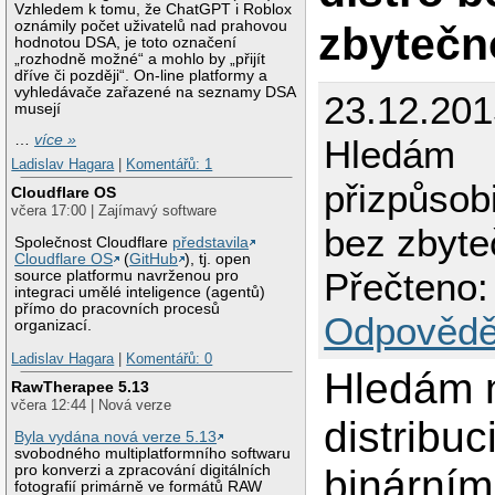
Vzhledem k tomu, že ChatGPT i Roblox
zbytečn
oznámily počet uživatelů nad prahovou
hodnotou DSA, je toto označení
„rozhodně možné“ a mohlo by „přijít
dříve či později“. On-line platformy a
vyhledávače zařazené na seznamy DSA
23.12.201
musejí
…
více »
Hledám
Ladislav Hagara
|
Komentářů: 1
přizpůsobi
Cloudflare OS
včera 17:00 | Zajímavý software
bez zbyte
Společnost Cloudflare
představila
Cloudflare OS
(
GitHub
), tj. open
Přečteno:
source platformu navrženou pro
integraci umělé inteligence (agentů)
přímo do pracovních procesů
Odpovědě
organizací.
Ladislav Hagara
|
Komentářů: 0
Hledám 
RawTherapee 5.13
včera 12:44 | Nová verze
distribuc
Byla vydána nová verze 5.13
svobodného multiplatformního softwaru
binárními
pro konverzi a zpracování digitálních
fotografií primárně ve formátů RAW