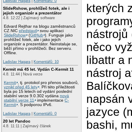
Ladislav Hagara
|
Komentářů: 0
kterých z
SlideRshow, prohlížeč fotek, ale i
jejich organizér a prezentátor
program
4.8. 12:22 | Zajímavý software
Edvard Rejthar na blogu zaměstnanců
nástrojů
CZ.NIC
představil
svou aplikaci
SlideRshow
(
GitHub
). Funguje jako
prohlížeč fotek, ale i jako jejich
něco vy
organizér a prezentátor. Neinstaluje se,
běží přímo v prohlížeči. Bez serveru.
Offline.
libattr 
Ladislav Hagara
|
Komentářů: 10
nástroj at
Kermit má 45 let. Vydán C-Kermit 11
4.8. 11:44 | Nová verze
Balíčkov
Kermit
, tj. protokol pro přenos souborů,
vznikl před 45 lety
. Při této příležitosti
byla po 15 letech od vydání poslední
napsán v
stabilní verze 9.0.302 vydána
nová
stabilní verze 11
implementace
C-
Kermit
. S podporou IPv6.
jazyce (
Ladislav Hagara
|
Komentářů: 0
bashi, mu
20 let Pandoc
4.8. 11:11 | Zajímavý článek