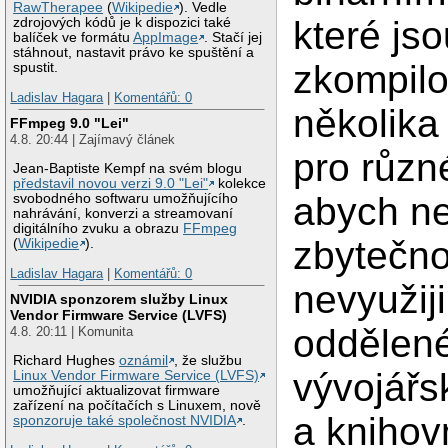
RawTherapee
(
Wikipedie
). Vedle
které jso
zdrojových kódů je k dispozici také
balíček ve formátu
AppImage
. Stačí jej
stáhnout, nastavit právo ke spuštění a
zkompil
spustit.
Ladislav Hagara
|
Komentářů: 0
několika
FFmpeg 9.0 "Lei"
4.8. 20:44 | Zajímavý článek
pro různé
Jean-Baptiste Kempf na svém blogu
představil novou verzi 9.0 "Lei"
kolekce
abych ne
svobodného softwaru umožňujícího
nahrávání, konverzi a streamovaní
digitálního zvuku a obrazu
FFmpeg
zbytečno
(
Wikipedie
).
Ladislav Hagara
|
Komentářů: 0
nevyužiji
NVIDIA sponzorem služby Linux
Vendor Firmware Service (LVFS)
oddělen
4.8. 20:11 | Komunita
Richard Hughes
oznámil
, že službu
vývojářs
Linux Vendor Firmware Service (LVFS)
umožňující aktualizovat firmware
zařízení na počítačích s Linuxem, nově
a knihov
sponzoruje také společnost NVIDIA
.