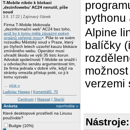
programu
T-Mobile nikdo k blokaci
‚dezinfowebu‘ AC24 nenutil, píše
soud
pythonu a
3.8. 17:22 | Zajímavý článek
Firma T-Mobile blokovala
Alpine li
„dezinformační web“ AC24 bez toho,
aniž by k tomu měla závazný pokyn
orgánů veřejné moci
. Píše to ve svém
balíčky 
rozsudku Městský soud v Praze, který
po čtyřech letech uzavřel kauzu blokace
zmíněného webu. Operátor musí
rozdělen
uhradit škodu ve výši 35 tisíc korun.
Advokát společnosti T-Mobile se snažil i
u odvolacího senátu argumentovat tím,
možnost 
že firma jednala v dobré víře, když na
stránky omezila přístup poté, co ji k
tomu vyzvalo
verzemi 
…
více »
Ladislav Hagara
|
Komentářů: 70
Centrum
|
Napsat
|
Starší
Anketa
navrhněte »
Které desktopové prostředí na Linuxu
používáte?
Nástroje:
Budgie
(
10%
)