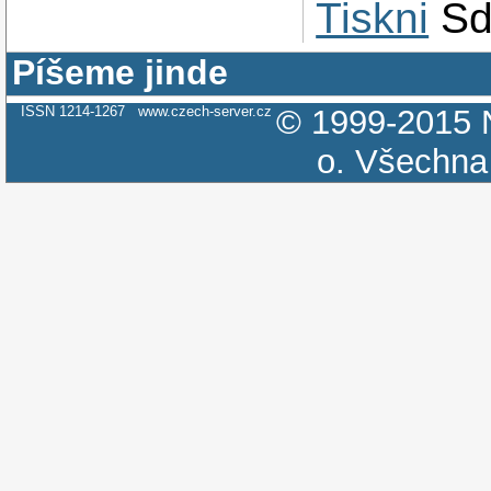
Tiskni
Sd
Píšeme jinde
ISSN 1214-1267
www.czech-server.cz
© 1999-2015
o.
Všechna 