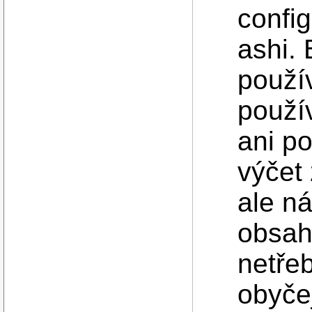
config
ashi. 
použí
použív
ani p
výčet 
ale n
obsah
netřeb
obyče