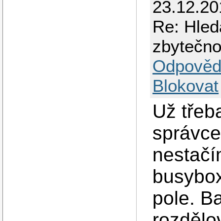
23.12.20
Re: Hled
zbytečno
Odpověd
Blokovat
Už třeba
správce
nestačí
busybox
pole. Ba
rozdělo