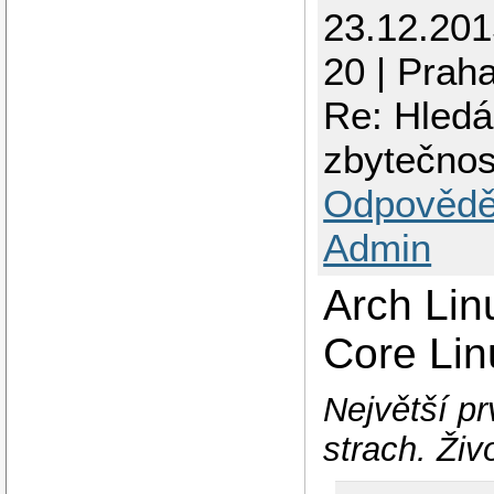
23.12.20
20 | Prah
Re: Hledá
zbytečnos
Odpovědě
Admin
Arch Lin
Core Lin
Největší p
strach. Živo