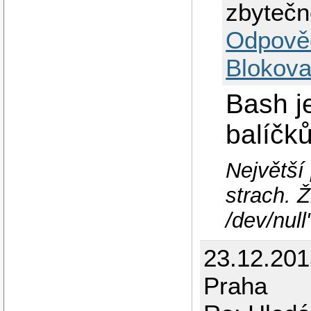
zbytečn
Odpově
Blokova
Bash j
balíčků
Největší
strach. Ž
/dev/null
23.12.20
Praha