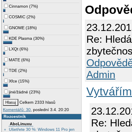
Odpově
Cinnamon
(
7%
)
COSMIC
(
2%
)
23.12.201
GNOME
(
18%
)
Re: Hledá
KDE Plasma
(
30%
)
zbytečnos
LXQt
(
6%
)
Odpovědě
MATE
(
6%
)
TDE
(
2%
)
Admin
Xfce
(
15%
)
Vytváříme
jiné/žádné
(
23%
)
Celkem 2333 hlasů
23.12.20
Komentářů: 30
, poslední 3.4. 20:20
Rozcestník
Re: Hled
AbcLinuxu
Ušetřete 30 %: Windows 11 Pro jen