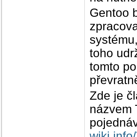
Gentoo b
zpracov
systému,
toho udr
tomto po
převratn
Zde je č
názvem T
pojedná
wiki.inf