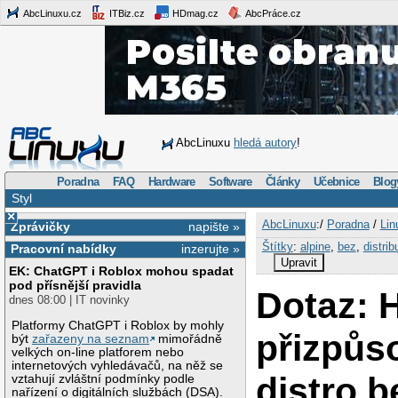
AbcLinuxu.cz
ITBiz.cz
HDmag.cz
AbcPráce.cz
AbcLinuxu
hledá autory
!
Poradna
FAQ
Hardware
Software
Články
Učebnice
Blog
Styl
×
AbcLinuxu
:/
Poradna
/
Lin
Zprávičky
napište »
Štítky
:
alpine
,
bez
,
distrib
Pracovní nabídky
inzerujte »
Upravit
EK: ChatGPT i Roblox mohou spadat
pod přísnější pravidla
Dotaz: 
dnes 08:00 | IT novinky
Platformy ChatGPT i Roblox by mohly
přizpůs
být
zařazeny na seznam
mimořádně
velkých on-line platforem nebo
internetových vyhledávačů, na něž se
distro b
vztahují zvláštní podmínky podle
nařízení o digitálních službách (DSA).