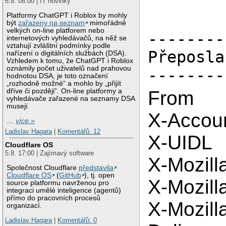
6.8. 08:00 | IT novinky
Platformy ChatGPT i Roblox by mohly
být
zařazeny na seznam
mimořádně
velkých on-line platforem nebo
--------
internetových vyhledávačů, na něž se
vztahují zvláštní podmínky podle
Přeposla
nařízení o digitálních službách (DSA).
Vzhledem k tomu, že ChatGPT i Roblox
oznámily počet uživatelů nad prahovou
--------
hodnotou DSA, je toto označení
„rozhodně možné“ a mohlo by „přijít
dříve či později“. On-line platformy a
From
vyhledávače zařazené na seznamy DSA
musejí
X-Accou
…
více »
Ladislav Hagara
|
Komentářů: 12
X-UIDL
Cloudflare OS
5.8. 17:00 | Zajímavý software
X-Mozill
Společnost Cloudflare
představila
Cloudflare OS
(
GitHub
), tj. open
X-Mozill
source platformu navrženou pro
integraci umělé inteligence (agentů)
přímo do pracovních procesů
X-Mozill
organizací.
Ladislav Hagara
|
Komentářů: 0