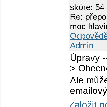
skóre: 54
Re: přepo
moc hlavi
Odpovědě
Admin
Úpravy -
> Obecné
Ale může 
emailový
Založit 