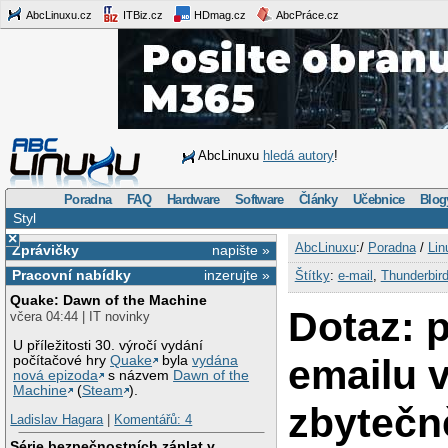
AbcLinuxu.cz
ITBiz.cz
HDmag.cz
AbcPráce.cz
AbcLinuxu
hledá autory
!
Poradna
FAQ
Hardware
Software
Články
Učebnice
Blog
Styl
×
AbcLinuxu
:/
Poradna
/
Lin
Zprávičky
napište »
Pracovní nabídky
inzerujte »
Štítky
:
e-mail
,
Thunderbir
Quake: Dawn of the Machine
Dotaz: p
včera 04:44 | IT novinky
U příležitosti 30. výročí vydání
emailu v
počítačové hry
Quake
byla
vydána
nová epizoda
s názvem
Dawn of the
Machine
(
Steam
).
zbytečn
Ladislav Hagara
|
Komentářů: 4
Série bezpečnostních záplat v