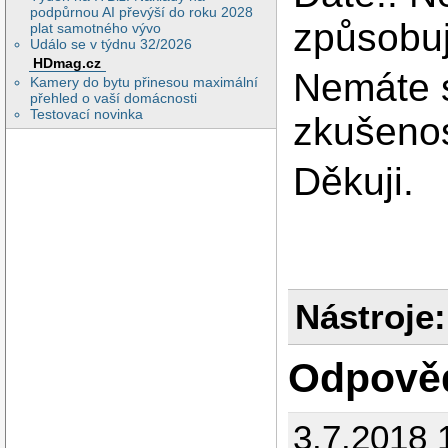
podpůrnou AI převýší do roku 2028
způsobuj
plat samotného vývo
Událo se v týdnu 32/2026
HDmag.cz
Nemáte s
Kamery do bytu přinesou maximální
přehled o vaší domácnosti
Testovací novinka
zkušenos
Děkuji.
Nástroje:
Odpově
3.7.2018 