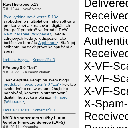
Delivere
RawTherapee 5.13
5.8. 12:44 | Nová verze
Receive
Byla vydána nová verze 5.13
svobodného multiplatformního softwaru
Receive
pro konverzi a zpracování digitálních
fotografií primárně ve formátů RAW
RawTherapee
(
Wikipedie
). Vedle
Authenti
zdrojových kódů je k dispozici také
balíček ve formátu
AppImage
. Stačí jej
stáhnout, nastavit právo ke spuštění a
Receive
spustit.
Ladislav Hagara
|
Komentářů: 0
X-VF-Sc
FFmpeg 9.0 "Lei"
4.8. 20:44 | Zajímavý článek
X-VF-Sc
Jean-Baptiste Kempf na svém blogu
představil novou verzi 9.0 "Lei"
kolekce
X-VF-Sc
svobodného softwaru umožňujícího
nahrávání, konverzi a streamovaní
digitálního zvuku a obrazu
FFmpeg
X-Spam-
(
Wikipedie
).
Ladislav Hagara
|
Komentářů: 0
Receive
NVIDIA sponzorem služby Linux
Vendor Firmware Service (LVFS)
4.8. 20:11 | Komunita