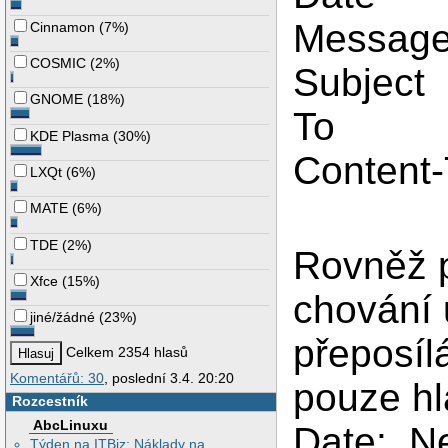
Message
Cinnamon
(
7%
)
COSMIC
(
2%
)
Subject
GNOME
(
18%
)
To
KDE Plasma
(
30%
)
Content
LXQt
(
6%
)
MATE
(
6%
)
TDE
(
2%
)
Rovněž p
Xfce
(
15%
)
chování 
jiné/žádné
(
23%
)
přeposíl
Celkem 2354 hlasů
Komentářů: 30
, poslední 3.4. 20:20
pouze hl
Rozcestník
AbcLinuxu
Date:. Ne
Týden na ITBiz: Náklady na