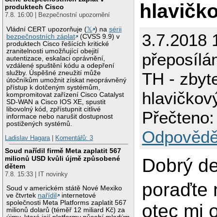
hlavičk
produktech Cisco
7.8. 16:00 | Bezpečnostní upozornění
Vládní CERT upozorňuje (
𝕏
) na
sérii
3.7.2018 
bezpečnostních záplat
(CVSS 9.9) v
produktech Cisco řešících kritické
zranitelnosti umožňující obejití
přeposílá
autentizace, eskalaci oprávnění,
vzdálené spuštění kódu a odepření
služby. Úspěšné zneužití může
TH - zby
útočníkům umožnit získat neoprávněný
přístup k dotčeným systémům,
hlavičkov
kompromitovat zařízení Cisco Catalyst
SD-WAN a Cisco IOS XE, spustit
libovolný kód, zpřístupnit citlivé
Přečteno:
informace nebo narušit dostupnost
postižených systémů.
Odpovědě
Ladislav Hagara
|
Komentářů: 3
Soud nařídil firmě Meta zaplatit 567
milionů USD kvůli újmě způsobené
Dobrý de
dětem
7.8. 15:33 | IT novinky
poraďte 
Soud v americkém státě Nové Mexiko
ve čtvrtek
nařídil
internetové
společnosti Meta Platforms zaplatit 567
otec mi 
milionů dolarů (téměř 12 miliard Kč) za