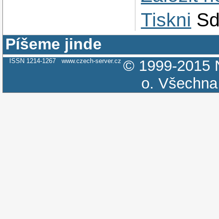
Tiskni
Sd
Píšeme jinde
ISSN 1214-1267
www.czech-server.cz
© 1999-2015
o.
Všechna 