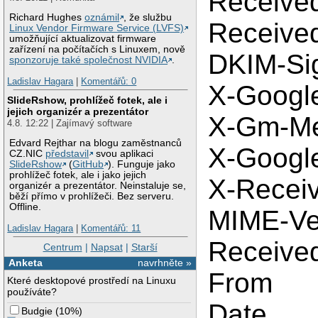
Receive
Richard Hughes
oznámil
, že službu
Receive
Linux Vendor Firmware Service (LVFS)
umožňující aktualizovat firmware
zařízení na počítačích s Linuxem, nově
DKIM-Si
sponzoruje také společnost NVIDIA
.
Ladislav Hagara
|
Komentářů: 0
X-Googl
SlideRshow, prohlížeč fotek, ale i
jejich organizér a prezentátor
X-Gm-Me
4.8. 12:22 | Zajímavý software
Edvard Rejthar na blogu zaměstnanců
X-Googl
CZ.NIC
představil
svou aplikaci
SlideRshow
(
GitHub
). Funguje jako
prohlížeč fotek, ale i jako jejich
X-Recei
organizér a prezentátor. Neinstaluje se,
běží přímo v prohlížeči. Bez serveru.
Offline.
MIME-Ve
Ladislav Hagara
|
Komentářů: 11
Receive
Centrum
|
Napsat
|
Starší
Anketa
navrhněte »
From
Které desktopové prostředí na Linuxu
používáte?
Date
Budgie
(
10%
)