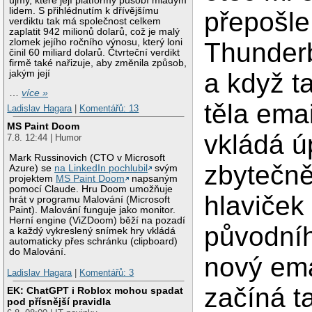
újmy, které její platformy působí mladým
lidem. S přihlédnutím k dřívějšímu
přepošle
verdiktu tak má společnost celkem
zaplatit 942 milionů dolarů, což je malý
zlomek jejího ročního výnosu, který loni
Thunderb
činil 60 miliard dolarů. Čtvrteční verdikt
firmě také nařizuje, aby změnila způsob,
jakým její
a když t
…
více »
těla ema
Ladislav Hagara
|
Komentářů: 13
MS Paint Doom
vkládá ú
7.8. 12:44 | Humor
Mark Russinovich (CTO v Microsoft
zbytečně
Azure) se
na LinkedIn pochlubil
svým
projektem
MS Paint Doom
napsaným
pomocí Claude. Hru Doom umožňuje
hlaviček
hrát v programu Malování (Microsoft
Paint). Malování funguje jako monitor.
Herní engine (ViZDoom) běží na pozadí
původníh
a každý vykreslený snímek hry vkládá
automaticky přes schránku (clipboard)
do Malování.
nový ema
Ladislav Hagara
|
Komentářů: 3
začíná t
EK: ChatGPT i Roblox mohou spadat
pod přísnější pravidla