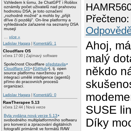
Vzhledem k tomu, že ChatGPT i Roblox
HAMR56
oznámily počet uživatelů nad prahovou
hodnotou DSA, je toto označení
Přečteno:
„rozhodně možné“ a mohlo by „přijít
dříve či později“. On-line platformy a
vyhledávače zařazené na seznamy DSA
Odpovědě
musejí
…
více »
Ahoj, m
Ladislav Hagara
|
Komentářů: 1
Cloudflare OS
malý do
včera 17:00 | Zajímavý software
Společnost Cloudflare
představila
někdo n
Cloudflare OS
(
GitHub
), tj. open
source platformu navrženou pro
integraci umělé inteligence (agentů)
skušenos
přímo do pracovních procesů
organizací.
modeme
Ladislav Hagara
|
Komentářů: 0
RawTherapee 5.13
SUSE li
včera 12:44 | Nová verze
Byla vydána nová verze 5.13
Díky mo
svobodného multiplatformního softwaru
pro konverzi a zpracování digitálních
fotografií primárně ve formátů RAW