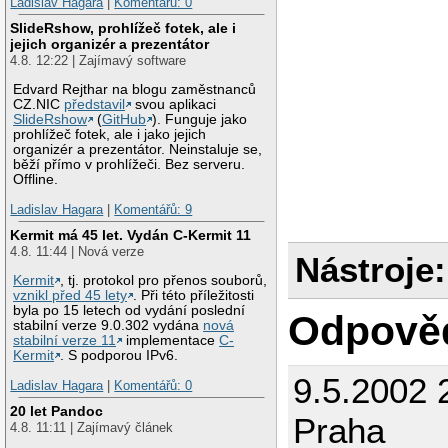
Ladislav Hagara
|
Komentářů: 0
SlideRshow, prohlížeč fotek, ale i
jejich organizér a prezentátor
4.8. 12:22 | Zajímavý software
Edvard Rejthar na blogu zaměstnanců
CZ.NIC
představil
svou aplikaci
SlideRshow
(
GitHub
). Funguje jako
prohlížeč fotek, ale i jako jejich
organizér a prezentátor. Neinstaluje se,
běží přímo v prohlížeči. Bez serveru.
Offline.
Ladislav Hagara
|
Komentářů: 9
Kermit má 45 let. Vydán C-Kermit 11
4.8. 11:44 | Nová verze
Nástroje:
Kermit
, tj. protokol pro přenos souborů,
vznikl před 45 lety
. Při této příležitosti
byla po 15 letech od vydání poslední
Odpově
stabilní verze 9.0.302 vydána
nová
stabilní verze 11
implementace
C-
Kermit
. S podporou IPv6.
9.5.2002 
Ladislav Hagara
|
Komentářů: 0
20 let Pandoc
Praha
4.8. 11:11 | Zajímavý článek