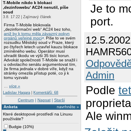
T-Mobile nikdo k blokaci
Je to m
‚dezinfowebu‘ AC24 nenutil, píše
soud
3.8. 17:22 | Zajímavý článek
port.
Firma T-Mobile blokovala
„dezinformační web“ AC24 bez toho,
aniž by k tomu měla závazný pokyn
12.5.200
orgánů veřejné moci
. Píše to ve svém
rozsudku Městský soud v Praze, který
po čtyřech letech uzavřel kauzu blokace
HAMR56
zmíněného webu. Operátor musí
uhradit škodu ve výši 35 tisíc korun.
Odpovědě
Advokát společnosti T-Mobile se snažil i
u odvolacího senátu argumentovat tím,
že firma jednala v dobré víře, když na
Admin
stránky omezila přístup poté, co ji k
tomu vyzvalo
…
více »
Podle
te
Ladislav Hagara
|
Komentářů: 68
proprieta
Centrum
|
Napsat
|
Starší
Anketa
navrhněte »
Ale win
Které desktopové prostředí na Linuxu
používáte?
Budgie
(
10%
)