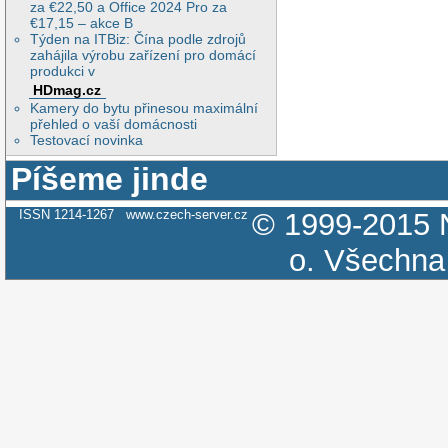
za €22,50 a Office 2024 Pro za
€17,15 – akce B
Týden na ITBiz: Čína podle zdrojů
zahájila výrobu zařízení pro domácí
produkci v
HDmag.cz
Kamery do bytu přinesou maximální
přehled o vaší domácnosti
Testovací novinka
Píšeme jinde
ISSN 1214-1267
www.czech-server.cz
© 1999-2015
o.
Všechna 