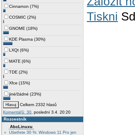
Založit 
Cinnamon
(
7%
)
Tiskni
Sd
COSMIC
(
2%
)
GNOME
(
18%
)
KDE Plasma
(
30%
)
LXQt
(
6%
)
MATE
(
6%
)
TDE
(
2%
)
Xfce
(
15%
)
jiné/žádné
(
23%
)
Celkem 2332 hlasů
Komentářů: 30
, poslední 3.4. 20:20
Rozcestník
AbcLinuxu
Ušetřete 30 %: Windows 11 Pro jen