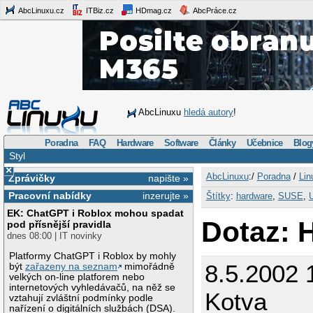
AbcLinuxu.cz
ITBiz.cz
HDmag.cz
AbcPráce.cz
AbcLinuxu
hledá autory
!
Poradna
FAQ
Hardware
Software
Články
Učebnice
Blog
Styl
×
AbcLinuxu
:/
Poradna
/
Lin
Zprávičky
napište »
Pracovní nabídky
inzerujte »
Štítky
:
hardware
,
SUSE
,
EK: ChatGPT i Roblox mohou spadat
Dotaz:
pod přísnější pravidla
dnes 08:00 | IT novinky
Platformy ChatGPT i Roblox by mohly
8.5.2002 
být
zařazeny na seznam
mimořádně
velkých on-line platforem nebo
internetových vyhledávačů, na něž se
Kotva
vztahují zvláštní podmínky podle
nařízení o digitálních službách (DSA).