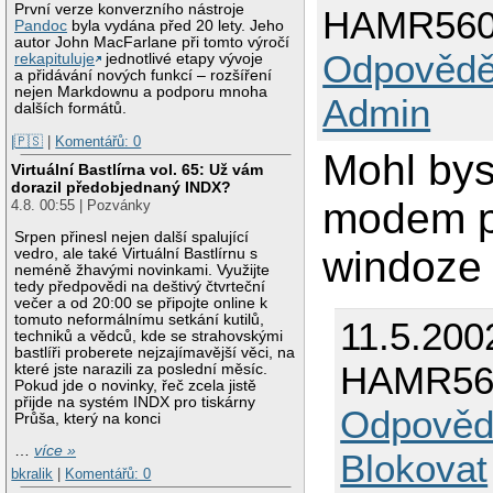
První verze konverzního nástroje
HAMR56
Pandoc
byla vydána před 20 lety. Jeho
autor John MacFarlane při tomto výročí
Odpovědě
rekapituluje
jednotlivé etapy vývoje
a přidávání nových funkcí – rozšíření
nejen Markdownu a podporu mnoha
Admin
dalších formátů.
|🇵🇸
|
Komentářů: 0
Mohl bys 
Virtuální Bastlírna vol. 65: Už vám
dorazil předobjednaný INDX?
modem pr
4.8. 00:55 | Pozvánky
Srpen přinesl nejen další spalující
windoze 
vedro, ale také Virtuální Bastlírnu s
neméně žhavými novinkami. Využijte
tedy předpovědi na deštivý čtvrteční
večer a od 20:00 se připojte online k
tomuto neformálnímu setkání kutilů,
11.5.200
techniků a vědců, kde se strahovskými
bastlíři proberete nejzajímavější věci, na
HAMR56
které jste narazili za poslední měsíc.
Pokud jde o novinky, řeč zcela jistě
přijde na systém INDX pro tiskárny
Odpověd
Průša, který na konci
…
více »
Blokovat
bkralik
|
Komentářů: 0