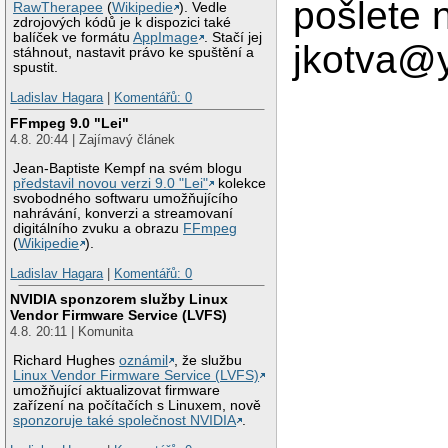
pošlete 
RawTherapee
(
Wikipedie
). Vedle
zdrojových kódů je k dispozici také
balíček ve formátu
AppImage
. Stačí jej
jkotva@y
stáhnout, nastavit právo ke spuštění a
spustit.
Ladislav Hagara
|
Komentářů: 0
FFmpeg 9.0 "Lei"
4.8. 20:44 | Zajímavý článek
Jean-Baptiste Kempf na svém blogu
představil novou verzi 9.0 "Lei"
kolekce
svobodného softwaru umožňujícího
nahrávání, konverzi a streamovaní
digitálního zvuku a obrazu
FFmpeg
(
Wikipedie
).
Ladislav Hagara
|
Komentářů: 0
NVIDIA sponzorem služby Linux
Vendor Firmware Service (LVFS)
4.8. 20:11 | Komunita
Richard Hughes
oznámil
, že službu
Linux Vendor Firmware Service (LVFS)
umožňující aktualizovat firmware
zařízení na počítačích s Linuxem, nově
sponzoruje také společnost NVIDIA
.