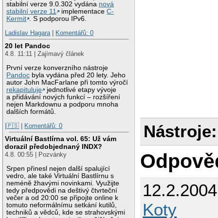
stabilní verze 9.0.302 vydána
nová
stabilní verze 11
implementace
C-
Kermit
. S podporou IPv6.
Ladislav Hagara
|
Komentářů: 0
20 let Pandoc
4.8. 11:11 | Zajímavý článek
První verze konverzního nástroje
Pandoc
byla vydána před 20 lety. Jeho
autor John MacFarlane při tomto výročí
rekapituluje
jednotlivé etapy vývoje
a přidávání nových funkcí – rozšíření
nejen Markdownu a podporu mnoha
dalších formátů.
Nástroje:
|🇵🇸
|
Komentářů: 0
Virtuální Bastlírna vol. 65: Už vám
dorazil předobjednaný INDX?
Odpově
4.8. 00:55 | Pozvánky
Srpen přinesl nejen další spalující
vedro, ale také Virtuální Bastlírnu s
neméně žhavými novinkami. Využijte
12.2.200
tedy předpovědi na deštivý čtvrteční
večer a od 20:00 se připojte online k
Koty
tomuto neformálnímu setkání kutilů,
techniků a vědců, kde se strahovskými