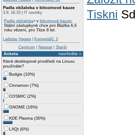
Padla obžaloba v bitcoinové kauze
Tiskni
Sd
3.8. 16:33 | IT novinky
Padla obžaloba
v
bitcoinové kauze
.
Státní zástupkyně chce pro Blažka 6,5
roku vězení, pro Titze 8 let.
Ladislav Hagara
|
Komentářů: 3
Centrum
|
Napsat
|
Starší
Anketa
navrhněte »
Které desktopové prostředí na Linuxu
používáte?
Budgie
(
10%
)
Cinnamon
(
7%
)
COSMIC
(
2%
)
GNOME
(
18%
)
KDE Plasma
(
30%
)
LXQt
(
6%
)