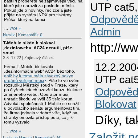
bastlíři proberete nejzajímavější věci, na
UTP cat5,
které jste narazili za poslední měsíc.
Pokud jde o novinky, řeč zcela jistě
přijde na systém INDX pro tiskárny
Odpovědě
Průša, který na konci
Admin
…
více »
bkralik
|
Komentářů: 0
T-Mobile nikdo k blokaci
http://w
‚dezinfowebu‘ AC24 nenutil, píše
soud
3.8. 17:22 | Zajímavý článek
12.2.200
Firma T-Mobile blokovala
„dezinformační web“ AC24 bez toho,
UTP cat5
aniž by k tomu měla závazný pokyn
orgánů veřejné moci
. Píše to ve svém
rozsudku Městský soud v Praze, který
Odpověd
po čtyřech letech uzavřel kauzu blokace
zmíněného webu. Operátor musí
uhradit škodu ve výši 35 tisíc korun.
Blokovat
Advokát společnosti T-Mobile se snažil i
u odvolacího senátu argumentovat tím,
že firma jednala v dobré víře, když na
Díky, ta
stránky omezila přístup poté, co ji k
tomu vyzvalo
…
více »
Založit 
Ladislav Hagara
|
Komentářů: 50