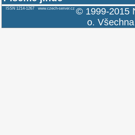
ISSN 1214-1267
www.czech-server.cz
© 1999-2015
o.
Všechna 