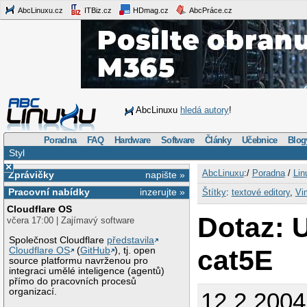
AbcLinuxu.cz
ITBiz.cz
HDmag.cz
AbcPráce.cz
AbcLinuxu
hledá autory
!
Poradna
FAQ
Hardware
Software
Články
Učebnice
Blog
Styl
×
AbcLinuxu
:/
Poradna
/
Lin
Zprávičky
napište »
Pracovní nabídky
inzerujte »
Štítky
:
textové editory
,
Vi
Cloudflare OS
Dotaz: 
včera 17:00 | Zajímavý software
Společnost Cloudflare
představila
cat5E
Cloudflare OS
(
GitHub
), tj. open
source platformu navrženou pro
integraci umělé inteligence (agentů)
přímo do pracovních procesů
organizací.
12.2.2004