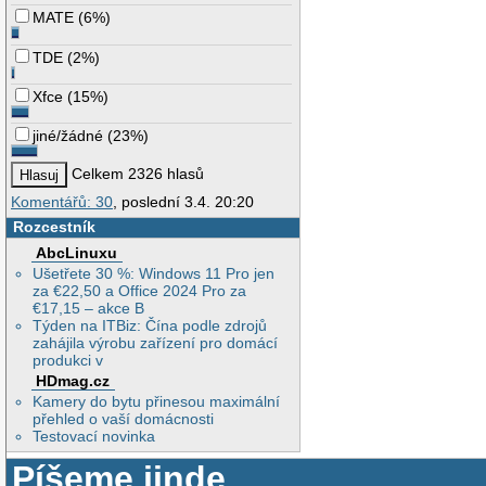
MATE
(
6%
)
TDE
(
2%
)
Xfce
(
15%
)
jiné/žádné
(
23%
)
Celkem 2326 hlasů
Komentářů: 30
, poslední 3.4. 20:20
Rozcestník
AbcLinuxu
Ušetřete 30 %: Windows 11 Pro jen
za €22,50 a Office 2024 Pro za
€17,15 – akce B
Týden na ITBiz: Čína podle zdrojů
zahájila výrobu zařízení pro domácí
produkci v
HDmag.cz
Kamery do bytu přinesou maximální
přehled o vaší domácnosti
Testovací novinka
Píšeme jinde