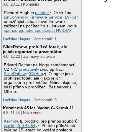
4.8. 20:11 | Komunita
Richard Hughes
oznámil
, že službu
Linux Vendor Firmware Service (LVFS)
umožňující aktualizovat firmware
zařízení na počítačích s Linuxem, nově
sponzoruje také společnost NVIDIA
.
Ladislav Hagara
|
Komentářů: 1
SlideRshow, prohlížeč fotek, ale i
jejich organizér a prezentátor
4.8. 12:22 | Zajímavý software
Edvard Rejthar na blogu zaměstnanců
CZ.NIC
představil
svou aplikaci
SlideRshow
(
GitHub
). Funguje jako
prohlížeč fotek, ale i jako jejich
organizér a prezentátor. Neinstaluje se,
běží přímo v prohlížeči. Bez serveru.
Offline.
Ladislav Hagara
|
Komentářů: 3
Kermit má 45 let. Vydán C-Kermit 11
4.8. 11:44 | Nová verze
Kermit
, tj. protokol pro přenos souborů,
vznikl před 45 lety
. Při této příležitosti
byla po 15 letech od vydání poslední