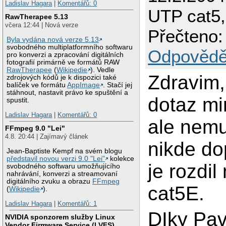
Ladislav Hagara
|
Komentářů: 0
UTP cat5,
RawTherapee 5.13
včera 12:44 | Nová verze
Přečteno:
Byla vydána nová verze 5.13
svobodného multiplatformního softwaru
Odpovědě
pro konverzi a zpracování digitálních
fotografií primárně ve formátů RAW
RawTherapee
(
Wikipedie
). Vedle
Zdravim,
zdrojových kódů je k dispozici také
balíček ve formátu
AppImage
. Stačí jej
stáhnout, nastavit právo ke spuštění a
dotaz mi
spustit.
Ladislav Hagara
|
Komentářů: 0
ale nem
FFmpeg 9.0 "Lei"
4.8. 20:44 | Zajímavý článek
nikde do
Jean-Baptiste Kempf na svém blogu
představil novou verzi 9.0 "Lei"
kolekce
je rozdil
svobodného softwaru umožňujícího
nahrávání, konverzi a streamovaní
digitálního zvuku a obrazu
FFmpeg
cat5E.
(
Wikipedie
).
Ladislav Hagara
|
Komentářů: 1
DIky Pav
NVIDIA sponzorem služby Linux
Vendor Firmware Service (LVFS)